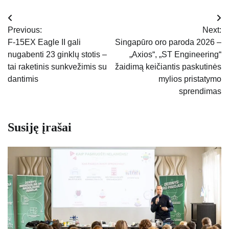
Navigacija
Previous:
Next:
tarp
F-15EX Eagle II gali
Singapūro oro paroda 2026 –
nugabenti 23 ginklų stotis –
„Axios“, „ST Engineering“
įrašų
tai raketinis sunkvežimis su
žaidimą keičiantis paskutinės
dantimis
mylios pristatymo
sprendimas
Susiję įrašai