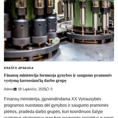
KRAŠTO APSAUGA
Finansų ministerija formuoja gynybos ir saugumo pramonės
vystymą kuruosiančią darbo grupę
Admin
18 Lapkričio, 2025
0
Finansų ministerija, įgyvendindama XX Vyriausybės
programos nuostatas dėl gynybos ir saugumo pramonės
plėtros, pradeda darbo grupės, kuri koordinuos šalyje
vystomus strateginius gynybos pramonės projektus ir rengs