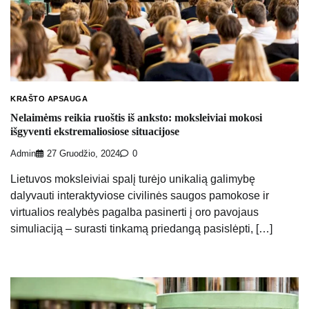
KRAŠTO APSAUGA
Nelaimėms reikia ruoštis iš anksto: moksleiviai mokosi
išgyventi ekstremaliosiose situacijose
Admin
27 Gruodžio, 2024
0
Lietuvos moksleiviai spalį turėjo unikalią galimybę
dalyvauti interaktyviose civilinės saugos pamokose ir
virtualios realybės pagalba pasinerti į oro pavojaus
simuliaciją – surasti tinkamą priedangą pasislėpti, […]