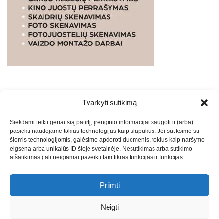
Tvarkyti sutikimą
WEBSTUDIO.LT
© SKAITMENINIO MARKETINGO
Siekdami teikti geriausią patirtį, įrenginio informacijai saugoti ir (arba)
PASLAUGOS. SEO tekstų rašymas, turinio kūrimas,
pasiekti naudojame tokias technologijas kaip slapukus. Jei sutiksime su
straipsnių rašymas ir talpinimas į mūsų valdomas
šiomis technologijomis, galėsime apdoroti duomenis, tokius kaip naršymo
svetaines.2026
Armijai.LT
Theme: Express News By
Adore
elgsena arba unikalūs ID šioje svetainėje. Nesutikimas arba sutikimo
atšaukimas gali neigiamai paveikti tam tikras funkcijas ir funkcijas.
Themes
.
Priimti
Draugai: -
Marketingo agentūra
-
Teisinės
konsultacijos
-
Skaidrių skenavimas
-
Klaipedos miesto
Neigti
naujienos
-
Miesto naujienos
-
Saulius Narbutas
-
Įvaizdžio