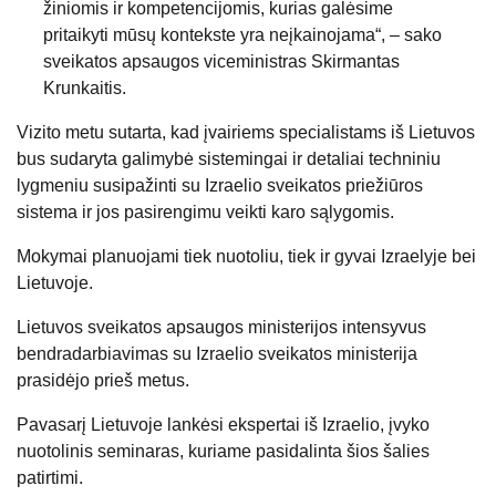
žiniomis ir kompetencijomis, kurias galėsime
pritaikyti mūsų kontekste yra neįkainojama“, – sako
sveikatos apsaugos viceministras Skirmantas
Krunkaitis.
Vizito metu sutarta, kad įvairiems specialistams iš Lietuvos
bus sudaryta galimybė sistemingai ir detaliai techniniu
lygmeniu susipažinti su Izraelio sveikatos priežiūros
sistema ir jos pasirengimu veikti karo sąlygomis.
Mokymai planuojami tiek nuotoliu, tiek ir gyvai Izraelyje bei
Lietuvoje.
Lietuvos sveikatos apsaugos ministerijos intensyvus
bendradarbiavimas su Izraelio sveikatos ministerija
prasidėjo prieš metus.
Pavasarį Lietuvoje lankėsi ekspertai iš Izraelio, įvyko
nuotolinis seminaras, kuriame pasidalinta šios šalies
patirtimi.