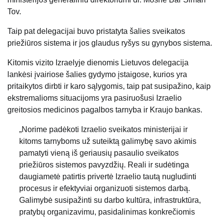
Tov.
Taip pat delegacijai buvo pristatyta šalies sveikatos
priežiūros sistema ir jos glaudus ryšys su gynybos sistema.
Kitomis vizito Izraelyje dienomis Lietuvos delegacija
lankėsi įvairiose šalies gydymo įstaigose, kurios yra
pritaikytos dirbti ir karo sąlygomis, taip pat susipažino, kaip
ekstremalioms situacijoms yra pasiruošusi Izraelio
greitosios medicinos pagalbos tarnyba ir Kraujo bankas.
„Norime padėkoti Izraelio sveikatos ministerijai ir
kitoms tarnyboms už suteiktą galimybę savo akimis
pamatyti vieną iš geriausių pasaulio sveikatos
priežiūros sistemos pavyzdžių. Reali ir sudėtinga
daugiametė patirtis privertė Izraelio tautą nugludinti
procesus ir efektyviai organizuoti sistemos darbą.
Galimybė susipažinti su darbo kultūra, infrastruktūra,
pratybų organizavimu, pasidalinimas konkrečiomis