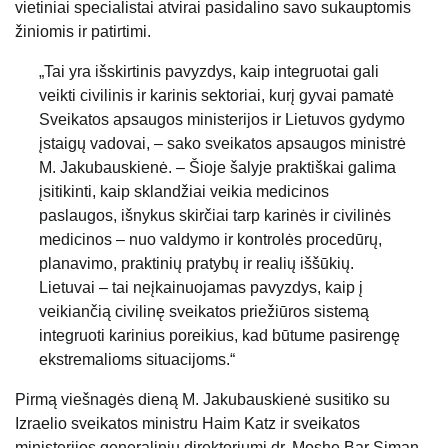
vietiniai specialistai atvirai pasidalino savo sukauptomis
žiniomis ir patirtimi.
„Tai yra išskirtinis pavyzdys, kaip integruotai gali
veikti civilinis ir karinis sektoriai, kurį gyvai pamatė
Sveikatos apsaugos ministerijos ir Lietuvos gydymo
įstaigų vadovai, – sako sveikatos apsaugos ministrė
M. Jakubauskienė. – Šioje šalyje praktiškai galima
įsitikinti, kaip sklandžiai veikia medicinos
paslaugos, išnykus skirčiai tarp karinės ir civilinės
medicinos – nuo valdymo ir kontrolės procedūrų,
planavimo, praktinių pratybų ir realių iššūkių.
Lietuvai – tai neįkainuojamas pavyzdys, kaip į
veikiančią civilinę sveikatos priežiūros sistemą
integruoti karinius poreikius, kad būtume pasirengę
ekstremalioms situacijoms.“
Pirmą viešnagės dieną M. Jakubauskienė susitiko su
Izraelio sveikatos ministru Haim Katz ir sveikatos
ministerijos generaliniu direktoriumi dr. Moshe Bar Siman