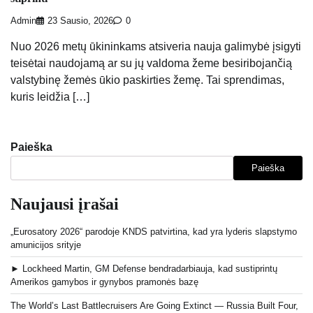
Admin
23 Sausio, 2026
0
Nuo 2026 metų ūkininkams atsiveria nauja galimybė įsigyti
teisėtai naudojamą ar su jų valdoma žeme besiribojančią
valstybinę žemės ūkio paskirties žemę. Tai sprendimas,
kuris leidžia […]
Paieška
Paieška
Naujausi įrašai
„Eurosatory 2026“ parodoje KNDS patvirtina, kad yra lyderis slapstymo
amunicijos srityje
► Lockheed Martin, GM Defense bendradarbiauja, kad sustiprintų
Amerikos gamybos ir gynybos pramonės bazę
The World’s Last Battlecruisers Are Going Extinct — Russia Built Four,