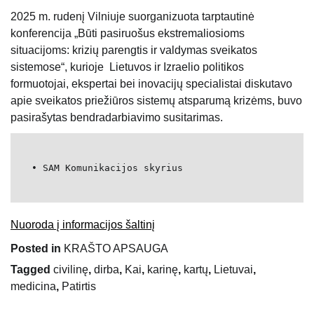
2025 m. rudenį Vilniuje suorganizuota tarptautinė
konferencija „Būti pasiruošus ekstremaliosioms
situacijoms: krizių parengtis ir valdymas sveikatos
sistemose“, kurioje Lietuvos ir Izraelio politikos
formuotojai, ekspertai bei inovacijų specialistai diskutavo
apie sveikatos priežiūros sistemų atsparumą krizėms, buvo
pasirašytas bendradarbiavimo susitarimas.
• SAM Komunikacijos skyrius
Nuoroda į informacijos šaltinį
Posted in
KRAŠTO APSAUGA
Tagged
civilinę
,
dirba
,
Kai
,
karinę
,
kartų
,
Lietuvai
,
medicina
,
Patirtis