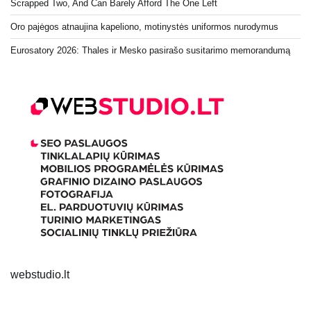
Scrapped Two, And Can Barely Afford The One Left
Oro pajėgos atnaujina kapeliono, motinystės uniformos nurodymus
Eurosatory 2026: Thales ir Mesko pasirašo susitarimo memorandumą
webstudio.lt