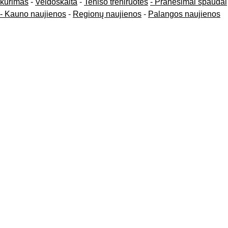
kūrimas
-
Veidoskaita
-
Teniso treniruotės
- Pranešimai spaudai
-
Kauno naujienos
-
Regionų naujienos
-
Palangos naujienos