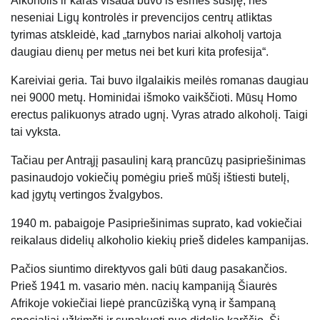
Alkoholis ir karas visada buvo iš esmės susiję, nes
neseniai Ligų kontrolės ir prevencijos centrų atliktas
tyrimas atskleidė, kad „tarnybos nariai alkoholį vartoja
daugiau dienų per metus nei bet kuri kita profesija“.
Kareiviai geria. Tai buvo ilgalaikis meilės romanas daugiau
nei 9000 metų. Hominidai išmoko vaikščioti. Mūsų Homo
erectus palikuonys atrado ugnį. Vyras atrado alkoholį. Taigi
tai vyksta.
Tačiau per Antrąjį pasaulinį karą prancūzų pasipriešinimas
pasinaudojo vokiečių pomėgiu prieš mūšį ištiesti butelį,
kad įgytų vertingos žvalgybos.
1940 m. pabaigoje Pasipriešinimas suprato, kad vokiečiai
reikalaus didelių alkoholio kiekių prieš dideles kampanijas.
Pačios siuntimo direktyvos gali būti daug pasakančios.
Prieš 1941 m. vasario mėn. nacių kampaniją Šiaurės
Afrikoje vokiečiai liepė prancūzišką vyną ir šampaną