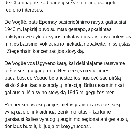
de Champagne, kad padėtų sušvelninti ir apsaugoti
regiono interesus.
De Vogüé, pats Epernay pasipriešinimo narys, galiausiai
1943 m. lapkritį buvo suimtas gestapo, apkaltintas
trukdymu vykdyti prekybos reikalavimus. Jis buvo nuteistas
mirties bausme, vokiečiai jo niekada nepakeitė, ir išsiųstas
į Ziegenhain koncentracijos stovyklą.
De Vogüé vos išgyveno karą, kai dešiniajame rausvame
piršte susirgo gangrena. Nesuteikęs medicininės
pagalbos, de Vogüé be anestezijos nupjovė sau pirštą
stiklo šuke, kad sustabdytų infekciją. Britų desantininkai
galiausiai išlaisvino stovyklą 1945 m. gegužės mėn.
Per penkerius okupacijos metus prancūzai slėpė, kokį
vyną galėjo, ir klaidingai ženklino kitus – kai kurie
garsiausi šalies vynuogių auginimo regionai ant geriausių
derliaus butelių klijuoja etiketę „nuodas“.