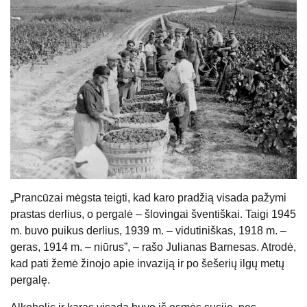
„Prancūzai mėgsta teigti, kad karo pradžią visada pažymi
prastas derlius, o pergalė – šlovingai šventiškai. Taigi 1945
m. buvo puikus derlius, 1939 m. – vidutiniškas, 1918 m. –
geras, 1914 m. – niūrus”, – rašo Julianas Barnesas. Atrodė,
kad pati žemė žinojo apie invaziją ir po šešerių ilgų metų
pergalę.