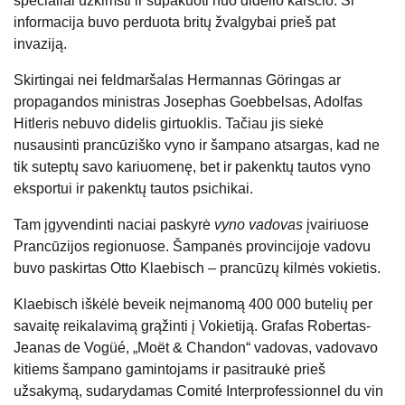
specialiai užkimšti ir supakuoti nuo didelio karščio. Ši
informacija buvo perduota britų žvalgybai prieš pat
invaziją.
Skirtingai nei feldmaršalas Hermannas Göringas ar
propagandos ministras Josephas Goebbelsas, Adolfas
Hitleris nebuvo didelis girtuoklis. Tačiau jis siekė
nusausinti prancūziško vyno ir šampano atsargas, kad ne
tik suteptų savo kariuomenę, bet ir pakenktų tautos vyno
eksportui ir pakenktų tautos psichikai.
Tam įgyvendinti naciai paskyrė
vyno vadovas
įvairiuose
Prancūzijos regionuose. Šampanės provincijoje vadovu
buvo paskirtas Otto Klaebisch – prancūzų kilmės vokietis.
Klaebisch iškėlė beveik neįmanomą 400 000 butelių per
savaitę reikalavimą grąžinti į Vokietiją. Grafas Robertas-
Jeanas de Vogüé, „Moët & Chandon“ vadovas, vadovavo
kitiems šampano gamintojams ir pasitraukė prieš
užsakymą, sudarydamas Comité Interprofessionnel du vin