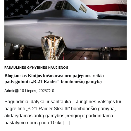
PASAULINĖS GYNYBINĖS NAUJIENOS
Blogiausias Kinijos košmaras: oro pajėgoms reikia
padvigubinti „B-21 Raider“ bombonešių gamybą
Admin
10 Liepos, 2025
0
Pagrindiniai dalykai ir santrauka – Jungtinės Valstijos turi
pagreitinti „B-21 Raider Stealth“ bombonešio gamybą,
atidarydamas antrą gamybos įrenginį ir padidindama
pastatymo normą nuo 10 iki […]