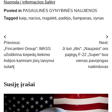
Nuoroda į informacijos šaltinį
Posted in
PASAULINĖS GYNYBINĖS NAUJIENOS
Tagged
kaip
,
nacius
,
nugalėti
,
padėjo
,
šampanas
,
vynas
Navigacija
Previous:
Next:
tarp
„Fincantieri Group“: WASS
Ji turi „iltis“: „Naujasis“ oro
užsitikrina torpedų tiekimo
pajėgų F-22 „Super“ bus
įrašų
Indijos kariniam jūrų laivynui
vienas pavojingas
sutartį
naikintuvas
Susiję įrašai