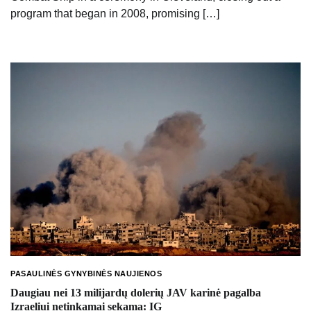
program that began in 2008, promising […]
PASAULINĖS GYNYBINĖS NAUJIENOS
Daugiau nei 13 milijardų dolerių JAV karinė pagalba
Izraeliui netinkamai sekama: IG