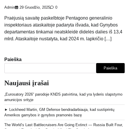
Admin
29 Gruodžio, 2025
0
Praėjusią savaitę paskelbtoje Pentagono generalinio
inspektoriaus ataskaitoje padaryta išvada, kad Gynybos
departamentas tinkamai neatskleidė didelės dalies iš 13,4
mlrd. Ataskaitoje nustatyta, kad 2024 m. lapkričio […]
Paieška
Paieška
Naujausi įrašai
„Eurosatory 2026“ parodoje KNDS patvirtina, kad yra lyderis slapstymo
amunicijos srityje
► Lockheed Martin, GM Defense bendradarbiauja, kad sustiprintų
Amerikos gamybos ir gynybos pramonės bazę
The World’s Last Battlecruisers Are Going Extinct — Russia Built Four,