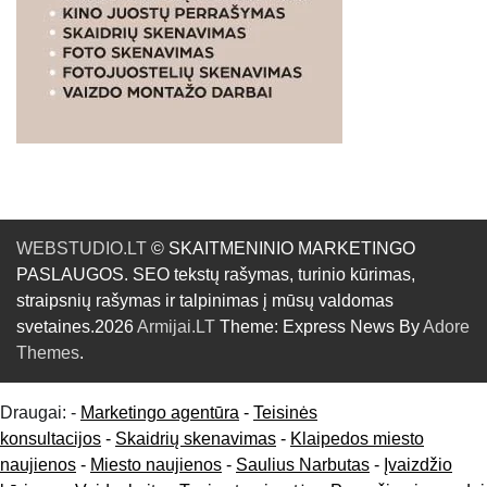
WEBSTUDIO.LT
© SKAITMENINIO MARKETINGO
PASLAUGOS. SEO tekstų rašymas, turinio kūrimas,
straipsnių rašymas ir talpinimas į mūsų valdomas
svetaines.2026
Armijai.LT
Theme: Express News By
Adore
Themes
.
Draugai: -
Marketingo agentūra
-
Teisinės
konsultacijos
-
Skaidrių skenavimas
-
Klaipedos miesto
naujienos
-
Miesto naujienos
-
Saulius Narbutas
-
Įvaizdžio