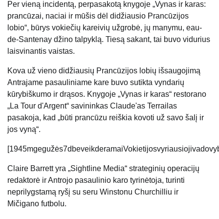
Per vieną incidentą, perpasakotą knygoje „Vynas ir karas:
prancūzai, naciai ir mūšis dėl didžiausio Prancūzijos
lobio“, būrys vokiečių kareivių užgrobė, jų manymu, eau-
de-Santenay džino talpyklą. Tiesą sakant, tai buvo vidurius
laisvinantis vaistas.
Kova už vieno didžiausių Prancūzijos lobių išsaugojimą
Antrajame pasauliniame kare buvo sutikta vyndarių
kūrybiškumo ir drąsos. Knygoje „Vynas ir karas“ restorano
„La Tour d'Argent“ savininkas Claude'as Terrailas
pasakoja, kad „būti prancūzu reiškia kovoti už savo šalį ir
jos vyną“.
[1945mgegužės7dbeveikderamaiVokietijosvyriausiojivado
Claire Barrett yra „Sightline Media“ strateginių operacijų
redaktorė ir Antrojo pasaulinio karo tyrinėtoja, turinti
neprilygstamą ryšį su seru Winstonu Churchilliu ir
Mičigano futbolu.