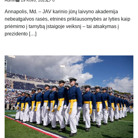
Admin
29 Kovo, 2025
0
Annapolis, Md. – JAV karinio jūrų laivyno akademija
nebeatgalvos rasės, etninės priklausomybės ar lyties kaip
priėmimo į tarnybą įstaigoje veiksnį – tai atsakymas į
prezidento […]