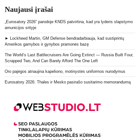
Naujausi įrašai
„Eurosatory 2026“ parodoje KNDS patvirtina, kad yra lyderis slapstymo
amunicijos srityje
► Lockheed Martin, GM Defense bendradarbiauja, kad sustiprintų
Amerikos gamybos ir gynybos pramonės bazę
The World’s Last Battlecruisers Are Going Extinct — Russia Built Four,
Scrapped Two, And Can Barely Afford The One Left
Oro pajėgos atnaujina kapeliono, motinystės uniformos nurodymus
Eurosatory 2026: Thales ir Mesko pasirašo susitarimo memorandumą