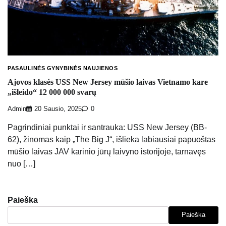
PASAULINĖS GYNYBINĖS NAUJIENOS
Ajovos klasės USS New Jersey mūšio laivas Vietnamo kare
„išleido“ 12 000 000 svarų
Admin
20 Sausio, 2025
0
Pagrindiniai punktai ir santrauka: USS New Jersey (BB-
62), žinomas kaip „The Big J“, išlieka labiausiai papuoštas
mūšio laivas JAV karinio jūrų laivyno istorijoje, tarnavęs
nuo […]
Paieška
Paieška