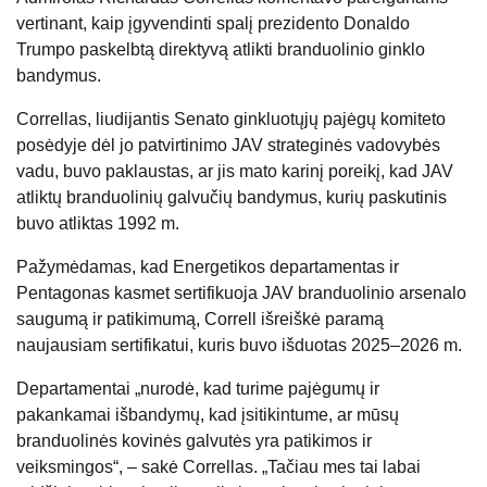
vertinant, kaip įgyvendinti spalį prezidento Donaldo
Trumpo paskelbtą direktyvą atlikti branduolinio ginklo
bandymus.
Correllas, liudijantis Senato ginkluotųjų pajėgų komiteto
posėdyje dėl jo patvirtinimo JAV strateginės vadovybės
vadu, buvo paklaustas, ar jis mato karinį poreikį, kad JAV
atliktų branduolinių galvučių bandymus, kurių paskutinis
buvo atliktas 1992 m.
Pažymėdamas, kad Energetikos departamentas ir
Pentagonas kasmet sertifikuoja JAV branduolinio arsenalo
saugumą ir patikimumą, Correll išreiškė paramą
naujausiam sertifikatui, kuris buvo išduotas 2025–2026 m.
Departamentai „nurodė, kad turime pajėgumų ir
pakankamai išbandymų, kad įsitikintume, ar mūsų
branduolinės kovinės galvutės yra patikimos ir
veiksmingos“, – sakė Correllas. „Tačiau mes tai labai