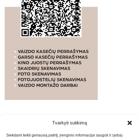
Tvarkyti sutikimą
WEBSTUDIO.LT
© SKAITMENINIO MARKETINGO
Siekdami teikti geriausią patirtį, įrenginio informacijai saugoti ir (arba)
PASLAUGOS. SEO tekstų rašymas, turinio kūrimas,