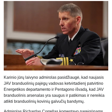
Karinio jūrų laivyno admirolas pasidžiaugė, kad naujasis
JAV branduolinių pajėgų vadovas ketvirtadienį patvirtino
Energetikos departamento ir Pentagono išvadą, kad JAV
branduolinis arsenalas yra saugus ir patikimas ir nereikia
atlikti branduolinių kovinių galvučių bandymų.
Admirolas Richardas Correllas komentavo pareigūnams