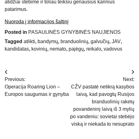
atidžiai stebime ir toliau teiksiu geriausius karinius
patarimus.
Nuoroda į informacijos šaltinį
Posted in
PASAULINĖS GYNYBINĖS NAUJIENOS
Tagged
atlikti
,
bandymų
,
branduolinių
,
galvučių
,
JAV
,
kandidatas
,
kovinių
,
nemato
,
pajėgų
,
reikalo
,
vadovus
Navigacija
Previous:
Next:
tarp
Operacija Roaring Lion –
CŽV pastatė netikrą kasybos
Europos saugumas ir gynyba
laivą, kad pavogtų Rusijos
įrašų
branduolinių raketų
povandeninį laivą iš 3 mylių
po vandeniu: sovietai stebėjo
viską ir niekada to nesuprato