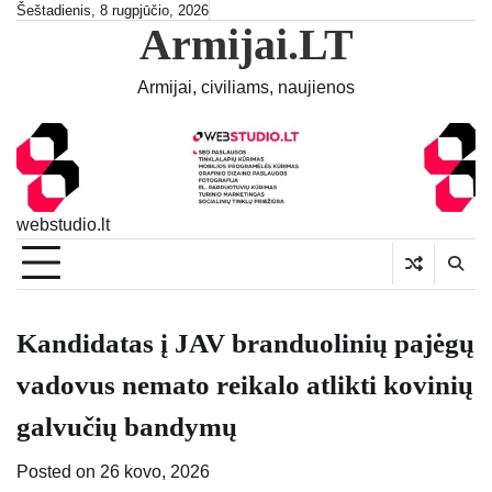
Skip
Šeštadienis, 8 rugpjūčio, 2026
Armijai.LT
to
content
Armijai, civiliams, naujienos
webstudio.lt
Kandidatas į JAV branduolinių pajėgų
vadovus nemato reikalo atlikti kovinių
galvučių bandymų
Posted on
26 kovo, 2026