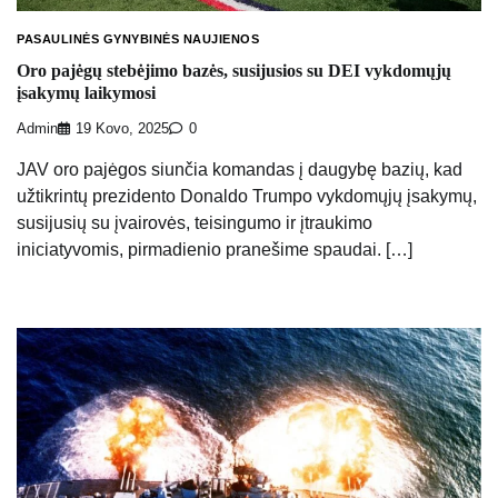
PASAULINĖS GYNYBINĖS NAUJIENOS
Oro pajėgų stebėjimo bazės, susijusios su DEI vykdomųjų
įsakymų laikymosi
Admin
19 Kovo, 2025
0
JAV oro pajėgos siunčia komandas į daugybę bazių, kad
užtikrintų prezidento Donaldo Trumpo vykdomųjų įsakymų,
susijusių su įvairovės, teisingumo ir įtraukimo
iniciatyvomis, pirmadienio pranešime spaudai. […]