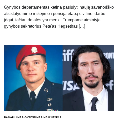
Gynybos departamentas ketina pasiūlyti naują savanoriško
atsistatydinimo ir išėjimo į pensiją etapą civilinei darbo
jėgai, tačiau detalės yra menki. Trumpame atmintyje
gynybos sekretorius Pete'as Hegsethas […]
PASAULINĖS GYNYBINĖS NAUJIENOS