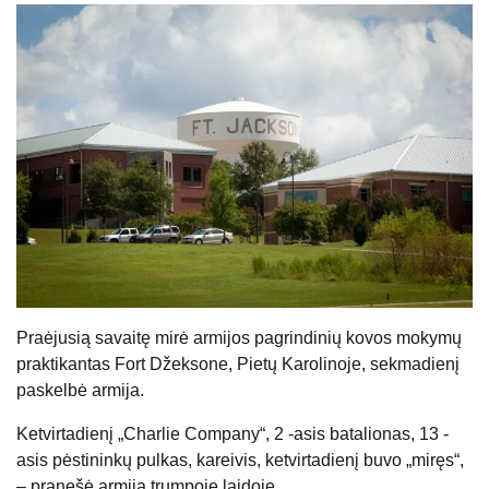
Praėjusią savaitę mirė armijos pagrindinių kovos mokymų
praktikantas Fort Džeksone, Pietų Karolinoje, sekmadienį
paskelbė armija.
Ketvirtadienį „Charlie Company“, 2 -asis batalionas, 13 -
asis pėstininkų pulkas, kareivis, ketvirtadienį buvo „miręs“,
– pranešė armija trumpoje laidoje.