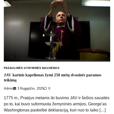
PASAULINĖS GYNYBINĖS NAUJIENOS
JAV karinis kapelionas žymi 250 metų dvasinės paramos
teikimą
Admin
3 Rugpjūčio, 2025
0
1775 m., Praėjus metams iki buvimo JAV ir šešios savaitės
po to, kai buvo suformuota žemyninės armijos, George'as
Washingtonas paskelbė deklaraciją, kuri nuo to laiko […]