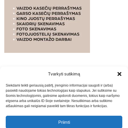
Tvarkyti sutikimą
WEBSTUDIO.LT
© SKAITMENINIO MARKETINGO
Siekdami teikti geriausią patirtį, įrenginio informacijai saugoti ir (arba)
PASLAUGOS. SEO tekstų rašymas, turinio kūrimas,
pasiekti naudojame tokias technologijas kaip slapukus. Jei sutiksime su
straipsnių rašymas ir talpinimas į mūsų valdomas
šiomis technologijomis, galėsime apdoroti duomenis, tokius kaip naršymo
svetaines.2026
Armijai.LT
Theme: Express News By
Adore
elgsena arba unikalūs ID šioje svetainėje. Nesutikimas arba sutikimo
atšaukimas gali neigiamai paveikti tam tikras funkcijas ir funkcijas.
Themes
.
Priimti
Draugai: -
Marketingo agentūra
-
Teisinės