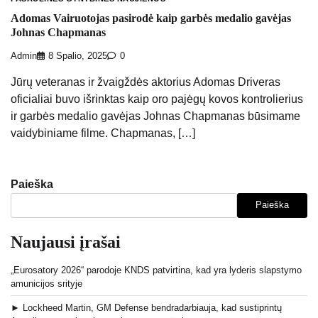
Adomas Vairuotojas pasirodė kaip garbės medalio gavėjas
Johnas Chapmanas
Admin
8 Spalio, 2025
0
Jūrų veteranas ir žvaigždės aktorius Adomas Driveras
oficialiai buvo išrinktas kaip oro pajėgų kovos kontrolierius
ir garbės medalio gavėjas Johnas Chapmanas būsimame
vaidybiniame filme. Chapmanas, […]
Paieška
Paieška
Naujausi įrašai
„Eurosatory 2026“ parodoje KNDS patvirtina, kad yra lyderis slapstymo
amunicijos srityje
► Lockheed Martin, GM Defense bendradarbiauja, kad sustiprintų