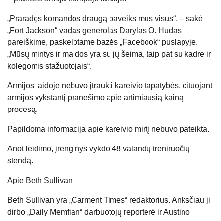
„Praradęs komandos draugą paveiks mus visus“, – sakė
„Fort Jackson“ vadas generolas Darylas O. Hudas
pareiškime, paskelbtame bazės „Facebook“ puslapyje.
„Mūsų mintys ir maldos yra su jų šeima, taip pat su kadre ir
kolegomis stažuotojais“.
Armijos laidoje nebuvo įtraukti kareivio tapatybės, cituojant
armijos vykstantį pranešimo apie artimiausią kainą
procesą.
Papildoma informacija apie kareivio mirtį nebuvo pateikta.
Anot leidimo, įrenginys vykdo 48 valandų treniruočių
stendą.
Apie
Beth Sullivan
Beth Sullivan yra „Carment Times“ redaktorius. Anksčiau ji
dirbo „Daily Memfian“ darbuotojų reporterė ir Austino