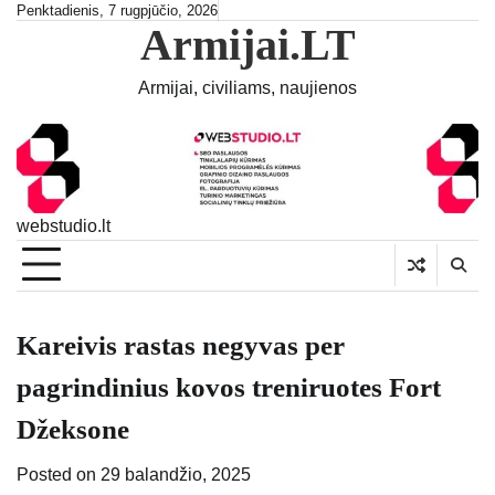
Skip
Penktadienis, 7 rugpjūčio, 2026
Armijai.LT
to
content
Armijai, civiliams, naujienos
webstudio.lt
Kareivis rastas negyvas per
pagrindinius kovos treniruotes Fort
Džeksone
Posted on
29 balandžio, 2025