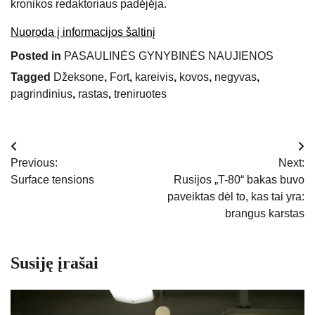
kronikos redaktoriaus padėjėja.
Nuoroda į informacijos šaltinį
Posted in
PASAULINĖS GYNYBINĖS NAUJIENOS
Tagged
Džeksone
,
Fort
,
kareivis
,
kovos
,
negyvas
,
pagrindinius
,
rastas
,
treniruotes
Navigacija
Previous:
Next:
tarp
Surface tensions
Rusijos „T-80“ bakas buvo
paveiktas dėl to, kas tai yra:
įrašų
brangus karstas
Susiję įrašai