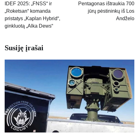
tarp
IDEF 2025: „FNSS“ ir
Pentagonas ištraukia 700
„Roketsan“ komanda
jūrų pėstininkų iš Los
įrašų
pristatys „Kaplan Hybrid“,
Andželo
ginkluotą „Alka Dews“
Susiję įrašai