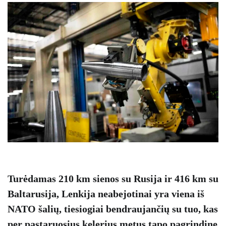
Turėdamas 210 km sienos su Rusija ir 416 km su
Baltarusija, Lenkija neabejotinai yra viena iš
NATO šalių, tiesiogiai bendraujančių su tuo, kas
per pastaruosius kelerius metus tapo pagrindine