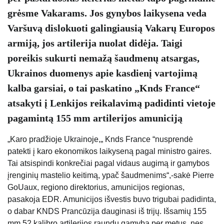
grėsme Vakarams. Jos gynybos laikysena veda
Varšuvą dislokuoti galingiausią Vakarų Europos
armiją, jos artilerija nuolat didėja. Taigi
poreikis sukurti nemažą šaudmenų atsargas,
Ukrainos duomenys apie kasdienį vartojimą
kalba garsiai, o tai paskatino „Knds France“
atsakyti į Lenkijos reikalavimą padidinti vietoje
pagamintą 155 mm artilerijos amuniciją
„Karo pradžioje Ukrainoje,„ Knds France “nusprendė
patekti į karo ekonomikos laikyseną pagal ministro gaires.
Tai atsispindi konkrečiai pagal vidaus augimą ir gamybos
įrenginių mastelio keitimą, ypač šaudmenims“,-sakė Pierre
GoUaux, regiono direktorius, amunicijos regionas,
pasakoja EDR. Amunicijos išvestis buvo trigubai padidinta,
o dabar KNDS Prancūzija dauginasi iš trijų. Išsamių 155
mm 52 kalibro artilerijos raundų gamyba per metus, nes