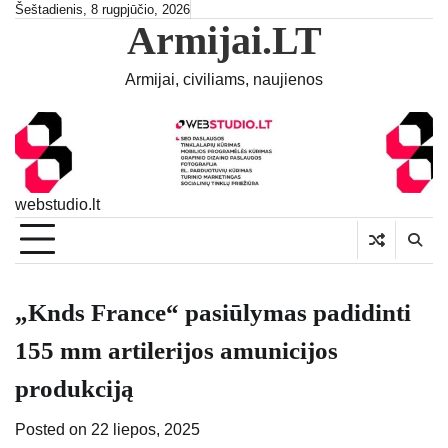
Skip
Šeštadienis, 8 rugpjūčio, 2026
Armijai.LT
to
content
Armijai, civiliams, naujienos
webstudio.lt
„Knds France“ pasiūlymas padidinti
155 mm artilerijos amunicijos
produkciją
Posted on
22 liepos, 2025