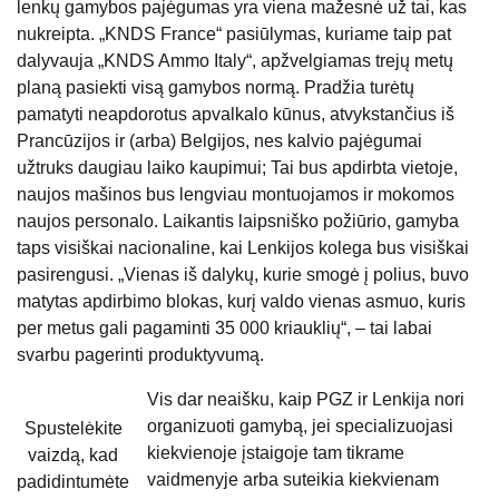
lenkų gamybos pajėgumas yra viena mažesnė už tai, kas
nukreipta. „KNDS France“ pasiūlymas, kuriame taip pat
dalyvauja „KNDS Ammo Italy“, apžvelgiamas trejų metų
planą pasiekti visą gamybos normą. Pradžia turėtų
pamatyti neapdorotus apvalkalo kūnus, atvykstančius iš
Prancūzijos ir (arba) Belgijos, nes kalvio pajėgumai
užtruks daugiau laiko kaupimui; Tai bus apdirbta vietoje,
naujos mašinos bus lengviau montuojamos ir mokomos
naujos personalo. Laikantis laipsniško požiūrio, gamyba
taps visiškai nacionaline, kai Lenkijos kolega bus visiškai
pasirengusi. „Vienas iš dalykų, kurie smogė į polius, buvo
matytas apdirbimo blokas, kurį valdo vienas asmuo, kuris
per metus gali pagaminti 35 000 kriauklių“, – tai labai
svarbu pagerinti produktyvumą.
Vis dar neaišku, kaip PGZ ir Lenkija nori
organizuoti gamybą, jei specializuojasi
Spustelėkite
kiekvienoje įstaigoje tam tikrame
vaizdą, kad
vaidmenyje arba suteikia kiekvienam
padidintumėte