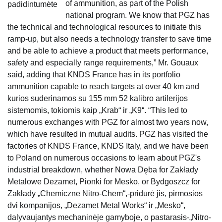
of ammunition, as part of the Polish
padidintumėte
national program. We know that PGZ has
the technical and technological resources to initiate this
ramp-up, but also needs a technology transfer to save time
and be able to achieve a product that meets performance,
safety and especially range requirements,” Mr. Gouaux
said, adding that KNDS France has in its portfolio
ammunition capable to reach targets at over 40 km and
kurios suderinamos su 155 mm 52 kalibro artilerijos
sistemomis, tokiomis kaip „Krab“ ir „K9“. “This led to
numerous exchanges with PGZ for almost two years now,
which have resulted in mutual audits. PGZ has visited the
factories of KNDS France, KNDS Italy, and we have been
to Poland on numerous occasions to learn about PGZ's
industrial breakdown, whether Nowa Dęba for Zakłady
Metalowe Dezamet, Pionki for Mesko, or Bydgoszcz for
Zakłady „Chemiczne Nitro-Chem“,-pridūrė jis, pirmosios
dvi kompanijos, „Dezamet Metal Works“ ir „Mesko“,
dalyvaujantys mechaninėje gamyboje, o pastarasis-„Nitro-