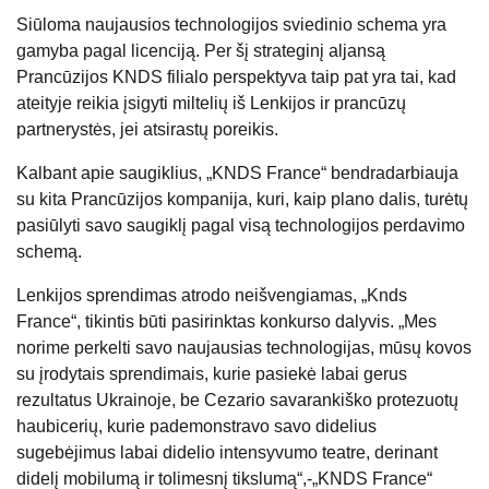
Siūloma naujausios technologijos sviedinio schema yra
gamyba pagal licenciją. Per šį strateginį aljansą
Prancūzijos KNDS filialo perspektyva taip pat yra tai, kad
ateityje reikia įsigyti miltelių iš Lenkijos ir prancūzų
partnerystės, jei atsirastų poreikis.
Kalbant apie saugiklius, „KNDS France“ bendradarbiauja
su kita Prancūzijos kompanija, kuri, kaip plano dalis, turėtų
pasiūlyti savo saugiklį pagal visą technologijos perdavimo
schemą.
Lenkijos sprendimas atrodo neišvengiamas, „Knds
France“, tikintis būti pasirinktas konkurso dalyvis. „Mes
norime perkelti savo naujausias technologijas, mūsų kovos
su įrodytais sprendimais, kurie pasiekė labai gerus
rezultatus Ukrainoje, be Cezario savarankiško protezuotų
haubicerių, kurie pademonstravo savo didelius
sugebėjimus labai didelio intensyvumo teatre, derinant
didelį mobilumą ir tolimesnį tikslumą“,-„KNDS France“