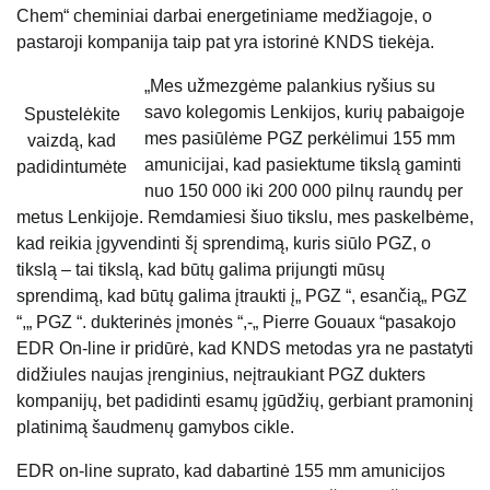
Chem“ cheminiai darbai energetiniame medžiagoje, o
pastaroji kompanija taip pat yra istorinė KNDS tiekėja.
„Mes užmezgėme palankius ryšius su
savo kolegomis Lenkijos, kurių pabaigoje
Spustelėkite
mes pasiūlėme PGZ perkėlimui 155 mm
vaizdą, kad
amunicijai, kad pasiektume tikslą gaminti
padidintumėte
nuo 150 000 iki 200 000 pilnų raundų per
metus Lenkijoje. Remdamiesi šiuo tikslu, mes paskelbėme,
kad reikia įgyvendinti šį sprendimą, kuris siūlo PGZ, o
tikslą – tai tikslą, kad būtų galima prijungti mūsų
sprendimą, kad būtų galima įtraukti į„ PGZ “, esančią„ PGZ
“,„ PGZ “. dukterinės įmonės “,-„ Pierre Gouaux “pasakojo
EDR On-line ir pridūrė, kad KNDS metodas yra ne pastatyti
didžiules naujas įrenginius, neįtraukiant PGZ dukters
kompanijų, bet padidinti esamų įgūdžių, gerbiant pramoninį
platinimą šaudmenų gamybos cikle.
EDR on-line suprato, kad dabartinė 155 mm amunicijos