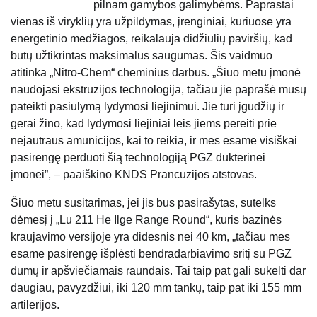
pilnam gamybos galimybėms. Paprastai
vienas iš viryklių yra užpildymas, įrenginiai, kuriuose yra
energetinio medžiagos, reikalauja didžiulių paviršių, kad
būtų užtikrintas maksimalus saugumas. Šis vaidmuo
atitinka „Nitro-Chem“ cheminius darbus. „Šiuo metu įmonė
naudojasi ekstruzijos technologija, tačiau jie paprašė mūsų
pateikti pasiūlymą lydymosi liejinimui. Jie turi įgūdžių ir
gerai žino, kad lydymosi liejiniai leis jiems pereiti prie
nejautraus amunicijos, kai to reikia, ir mes esame visiškai
pasirengę perduoti šią technologiją PGZ dukterinei
įmonei”, – paaiškino KNDS Prancūzijos atstovas.
Šiuo metu susitarimas, jei jis bus pasirašytas, sutelks
dėmesį į „Lu 211 He Ilge Range Round“, kuris bazinės
kraujavimo versijoje yra didesnis nei 40 km, „tačiau mes
esame pasirengę išplėsti bendradarbiavimo sritį su PGZ
dūmų ir apšviečiamais raundais. Tai taip pat gali sukelti dar
daugiau, pavyzdžiui, iki 120 mm tankų, taip pat iki 155 mm
artilerijos.