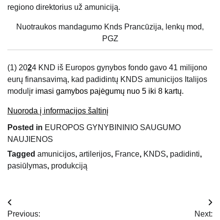
regiono direktorius už amuniciją.
Nuotraukos mandagumo Knds Prancūzija, lenkų mod,
PGZ
(1) 20
2
4 KND iš Europos gynybos fondo gavo 41 milijono
eurų finansavimą, kad padidintų KNDS amunicijos Italijos
modulį
r imasi gamybos pajėgumų nuo 5 iki 8 kartų.
Nuoroda į informacijos šaltinį
Posted in
EUROPOS GYNYBININIO SAUGUMO
NAUJIENOS
Tagged
amunicijos
,
artilerijos
,
France
,
KNDS
,
padidinti
,
pasiūlymas
,
produkciją
Navigacija
Previous:
Next: