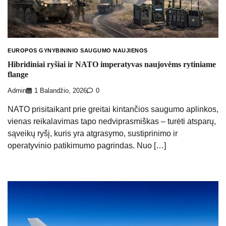
EUROPOS GYNYBININIO SAUGUMO NAUJIENOS
Hibridiniai ryšiai ir NATO imperatyvas naujovėms rytiniame
flange
Admin
1 Balandžio, 2026
0
NATO prisitaikant prie greitai kintančios saugumo aplinkos,
vienas reikalavimas tapo nedviprasmiškas – turėti atsparų,
sąveikų ryšį, kuris yra atgrasymo, sustiprinimo ir
operatyvinio patikimumo pagrindas. Nuo […]