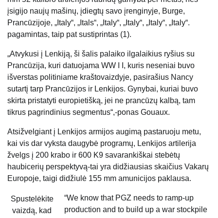
įsigijo naujų mašinų, įdiegtų savo įrenginyje, Burge,
Prancūzijoje, „Italy“, „Itals“, „Italy“, „Italy“, „Italy“, „Italy“.
pagamintas, taip pat sustiprintas (1).
„Atvykusi į Lenkiją, ši šalis palaiko ilgalaikius ryšius su
Prancūzija, kuri datuojama WW I I, kuris neseniai buvo
išverstas politiniame kraštovaizdyje, pasirašius Nancy
sutartį tarp Prancūzijos ir Lenkijos. Gynybai, kuriai buvo
skirta pristatyti europietišką, jei ne prancūzų kalbą, tam
tikrus pagrindinius segmentus“,-ponas Gouaux.
Atsižvelgiant į Lenkijos armijos augimą pastaruoju metu,
kai vis dar vyksta daugybė programų, Lenkijos artilerija
žvelgs į 200 krabo ir 600 K9 savarankiškai stebėtų
haubicerių perspektyvą-tai yra didžiausias skaičius Vakarų
Europoje, taigi didžiulė 155 mm amunicijos paklausa.
“We know that PGZ needs to ramp-up
Spustelėkite
production and to build up a war stockpile
vaizdą, kad