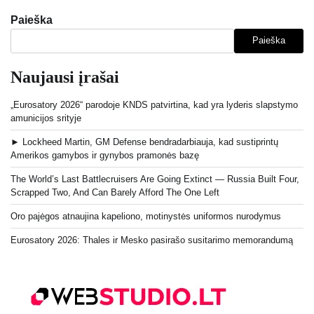
Paieška
Paieška
Naujausi įrašai
„Eurosatory 2026“ parodoje KNDS patvirtina, kad yra lyderis slapstymo
amunicijos srityje
► Lockheed Martin, GM Defense bendradarbiauja, kad sustiprintų
Amerikos gamybos ir gynybos pramonės bazę
The World’s Last Battlecruisers Are Going Extinct — Russia Built Four,
Scrapped Two, And Can Barely Afford The One Left
Oro pajėgos atnaujina kapeliono, motinystės uniformos nurodymus
Eurosatory 2026: Thales ir Mesko pasirašo susitarimo memorandumą