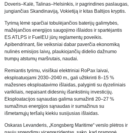
Doveris–Kalė, Talinas–Helsinkis, ir pagrindines paslaugas,
jungiančias Skandinaviją, Vokietiją ir kitas Baltijos kryptis.
Tyrimą lėmė sparčiai tobulėjančios baterijų galimybės,
mažėjančios energijos saugojimo išlaidos ir spartėjantis
ES ATLPS ir FuelEU jūrų reglamentų poveikis.
Apibendrinant, šie veiksniai dabar paverčia ekonomiką
nulinės emisijos laivų, plaukiojančių didelio dažnumo
trumpų atstumų maršrutais, naudai.
Remiantis tyrimu, visiškai elektriniai RoPax laivai,
eksploatuojami 2030–2040 m., gali užtikrinti 8–15 %
mažesnes eksploatavimo išlaidas, palyginti su dyzeliniais
varikliais, nepaisant didesnių išankstinių investicijų.
Eksploatacijos sąnaudas galima sumažinti 20–27 %
sumažinus energijos sąnaudas ir sumažinus su
išmetamųjų teršalų kiekiu susijusias išlaidas.
Oskaras Levanderis, „Kongsberg Maritime“ verslo plėtros ir
naujų sprendimų viceprezidentas, sako, kad pramonė