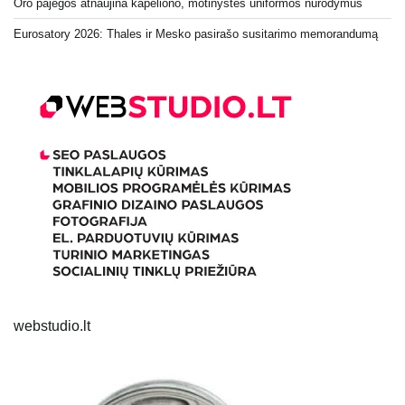
Oro pajėgos atnaujina kapeliono, motinystės uniformos nurodymus
Eurosatory 2026: Thales ir Mesko pasirašo susitarimo memorandumą
webstudio.lt