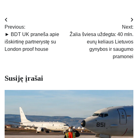
Navigacija
Previous:
Next:
tarp
► BDT UK praneša apie
Žalia šviesa uždegta: 40 mln.
išskirtinę partnerystę su
eurų keliaus Lietuvos
įrašų
London proof house
gynybos ir saugumo
pramonei
Susiję įrašai