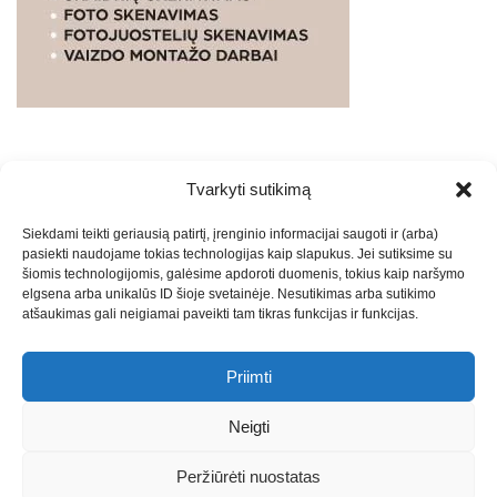
Tvarkyti sutikimą
WEBSTUDIO.LT
© SKAITMENINIO MARKETINGO
Siekdami teikti geriausią patirtį, įrenginio informacijai saugoti ir (arba)
PASLAUGOS. SEO tekstų rašymas, turinio kūrimas,
pasiekti naudojame tokias technologijas kaip slapukus. Jei sutiksime su
straipsnių rašymas ir talpinimas į mūsų valdomas
šiomis technologijomis, galėsime apdoroti duomenis, tokius kaip naršymo
svetaines.2026
Armijai.LT
Theme: Express News By
Adore
elgsena arba unikalūs ID šioje svetainėje. Nesutikimas arba sutikimo
atšaukimas gali neigiamai paveikti tam tikras funkcijas ir funkcijas.
Themes
.
Priimti
Draugai: -
Marketingo agentūra
-
Teisinės
konsultacijos
-
Skaidrių skenavimas
-
Klaipedos miesto
Neigti
naujienos
-
Miesto naujienos
-
Saulius Narbutas
-
Įvaizdžio
kūrimas
-
Veidoskaita
-
Teniso treniruotės
- Pranešimai spaudai
Peržiūrėti nuostatas
-
Kauno naujienos
-
Regionų naujienos
-
Palangos naujienos