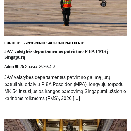
EUROPOS GYNYBININIO SAUGUMO NAUJIENOS
JAV valstybės departamentas patvirtino P-8A FMS į
Singapūrą
Admin
25 Sausio, 2026
0
JAV valstybės departamentas patvirtino galimą jūrų
patrulinių orlaivių P-8A Poseidon (MPA), lengvųjų torpedų
MK 54 ir susijusios įrangos pardavimą Singapūrai užsienio
karinėms reikmėms (FMS), 2026 […]