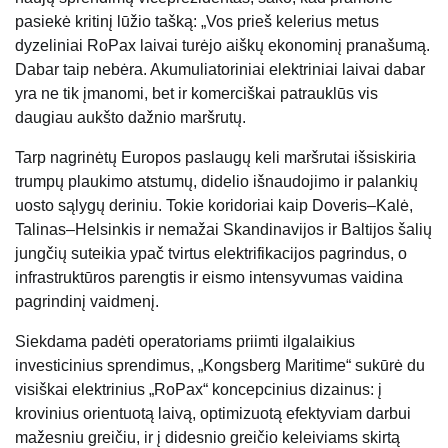
pasiekė kritinį lūžio tašką: „Vos prieš kelerius metus
dyzeliniai RoPax laivai turėjo aiškų ekonominį pranašumą.
Dabar taip nebėra. Akumuliatoriniai elektriniai laivai dabar
yra ne tik įmanomi, bet ir komerciškai patrauklūs vis
daugiau aukšto dažnio maršrutų.
Tarp nagrinėtų Europos paslaugų keli maršrutai išsiskiria
trumpų plaukimo atstumų, didelio išnaudojimo ir palankių
uosto sąlygų deriniu. Tokie koridoriai kaip Doveris–Kalė,
Talinas–Helsinkis ir nemažai Skandinavijos ir Baltijos šalių
jungčių suteikia ypač tvirtus elektrifikacijos pagrindus, o
infrastruktūros parengtis ir eismo intensyvumas vaidina
pagrindinį vaidmenį.
Siekdama padėti operatoriams priimti ilgalaikius
investicinius sprendimus, „Kongsberg Maritime“ sukūrė du
visiškai elektrinius „RoPax“ koncepcinius dizainus: į
krovinius orientuotą laivą, optimizuotą efektyviam darbui
mažesniu greičiu, ir į didesnio greičio keleiviams skirtą