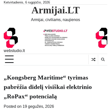
Skip
Ketvirtadienis, 6 rugpjūčio, 2026
Armijai.LT
to
content
Armijai, civiliams, naujienos
webstudio.lt
„Kongsberg Maritime“ tyrimas
pabrėžia didelį visiškai elektrinio
„RoPax“ potencialą
Posted on
19 gegužės, 2026