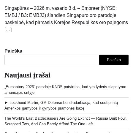
Singapūras – 2026 m. vasario 3 d. – Embraer (NYSE:
EMBJ / B3: EMBJ3) šiandien Singapūro oro parodoje
paskelbė, kad pirmasis Korėjos Respublikos oro pajėgoms
[…]
Paieška
Paieška
Naujausi įrašai
„Eurosatory 2026“ parodoje KNDS patvirtina, kad yra lyderis slapstymo
amunicijos srityje
► Lockheed Martin, GM Defense bendradarbiauja, kad sustiprintų
Amerikos gamybos ir gynybos pramonės bazę
The World’s Last Battlecruisers Are Going Extinct — Russia Built Four,
Scrapped Two, And Can Barely Afford The One Left