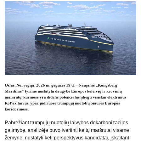
Oslas, Norvegija, 2026 m. gegužės 19 d. – Naujame „Kongsberg
Maritime“ tyrime nustatyta daugybė Europos keleivių ir krovinių
maršrutų, kuriuose yra didelis potencialas įdiegti visiškai elektrinius
RoPax laivus, ypač judriuose trumpųjų nuotolių Šiaurės Europos
koridoriuose.
Pabrėžiant trumpųjų nuotolių laivybos dekarbonizacijos
galimybę, analizėje buvo įvertinti keltų maršrutai visame
žemyne, nustatyti keli perspektyvūs kandidatai, įskaitant