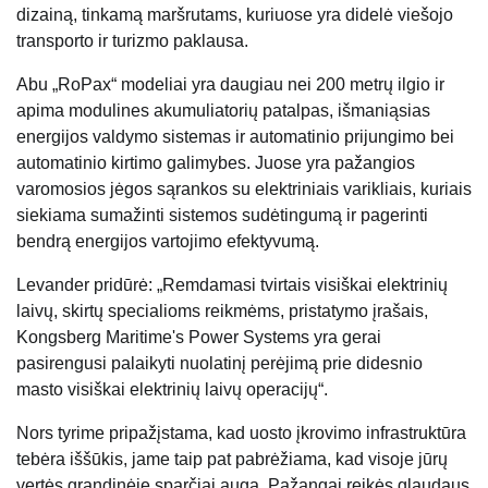
dizainą, tinkamą maršrutams, kuriuose yra didelė viešojo
transporto ir turizmo paklausa.
Abu „RoPax“ modeliai yra daugiau nei 200 metrų ilgio ir
apima modulines akumuliatorių patalpas, išmaniąsias
energijos valdymo sistemas ir automatinio prijungimo bei
automatinio kirtimo galimybes. Juose yra pažangios
varomosios jėgos sąrankos su elektriniais varikliais, kuriais
siekiama sumažinti sistemos sudėtingumą ir pagerinti
bendrą energijos vartojimo efektyvumą.
Levander pridūrė: „Remdamasi tvirtais visiškai elektrinių
laivų, skirtų specialioms reikmėms, pristatymo įrašais,
Kongsberg Maritime's Power Systems yra gerai
pasirengusi palaikyti nuolatinį perėjimą prie didesnio
masto visiškai elektrinių laivų operacijų“.
Nors tyrime pripažįstama, kad uosto įkrovimo infrastruktūra
tebėra iššūkis, jame taip pat pabrėžiama, kad visoje jūrų
vertės grandinėje sparčiai auga. Pažangai reikės glaudaus