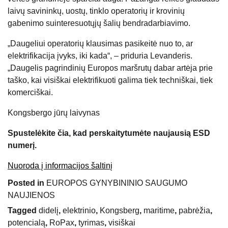
laivų savininkų, uostų, tinklo operatorių ir krovinių
gabenimo suinteresuotųjų šalių bendradarbiavimo.
„Daugeliui operatorių klausimas pasikeitė nuo to, ar
elektrifikacija įvyks, iki kada“, – priduria Levanderis.
„Daugelis pagrindinių Europos maršrutų dabar artėja prie
taško, kai visiškai elektrifikuoti galima tiek techniškai, tiek
komerciškai.
Kongsbergo jūrų laivynas
Spustelėkite čia, kad perskaitytumėte naujausią ESD
numerį.
Nuoroda į informacijos šaltinį
Posted in
EUROPOS GYNYBININIO SAUGUMO
NAUJIENOS
Tagged
didelį
,
elektrinio
,
Kongsberg
,
maritime
,
pabrėžia
,
potencialą
,
RoPax
,
tyrimas
,
visiškai