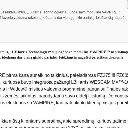
cinius reikalavimus, „L3Harris Technologies“ sujungė savo modulinę VAMPIRE™
azeriu valdoma raketa, pridėdama dar vieną ginklo parinktį, leidžiančią nugalėti
alavimus, „L3Harris Technologies“ sujungė savo modulinę VAMPIRE™ nepilotuo
dėdama dar vieną ginklo parinktį, leidžiančią nugalėti priešiškus dronus ir
E pirmą kartą sunaikino taikinius, paleisdamas FZ275 iš FZ60
inių, kuriuose buvo integruota pažangi L3Harris WESCAM MX™-
tema ir Widow® misijos valdymo programinė įranga su Thales rake
kelis žemės taikinius, parodydama savo didelį tikslumą. Demonst
naujus efektorius su VAMPIRE, kad patenkintų klientų misijos porei
uteikia mūsų klientams supratimą apie sprendimų, kuriuos galime
r paremtume Europos pasirengimo 2030 m. iniciatyvą, spektrą“, 