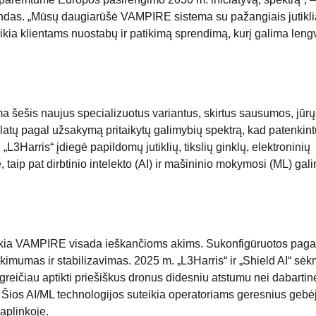
landas. „Mūsų daugiarūšė VAMPIRE sistema su pažangiais jutikli
ikia klientams nuostabų ir patikimą sprendimą, kurį galima leng
ešis naujus specializuotus variantus, skirtus sausumos, jūrų, 
platų pagal užsakymą pritaikytų galimybių spektrą, kad patenkint
 „L3Harris“ įdiegė papildomų jutiklių, tikslių ginklų, elektroninių
se, taip pat dirbtinio intelekto (AI) ir mašininio mokymosi (ML) ga
kia VAMPIRE visada ieškančioms akims. Sukonfigūruotos paga
tikimumas ir stabilizavimas. 2025 m. „L3Harris“ ir „Shield AI“ sė
greičiau aptikti priešiškus dronus didesniu atstumu nei dabartin
s. Šios AI/ML technologijos suteikia operatoriams geresnius geb
 aplinkoje.