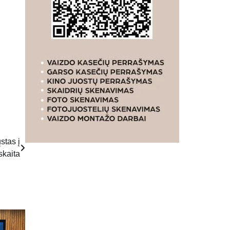
stas į
skaita