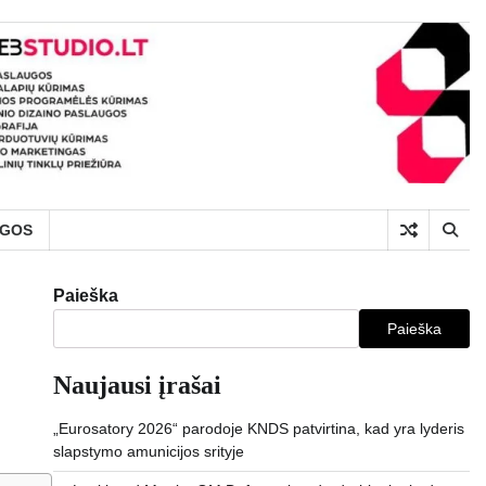
UGOS
Paieška
Paieška
Naujausi įrašai
„Eurosatory 2026“ parodoje KNDS patvirtina, kad yra lyderis
slapstymo amunicijos srityje