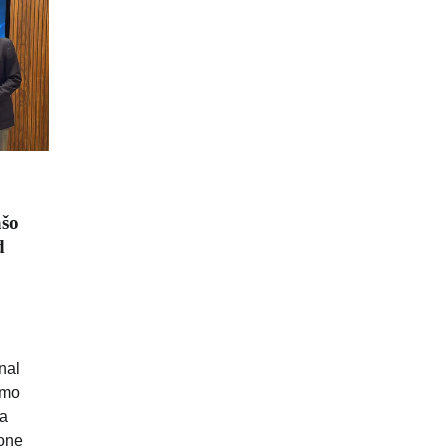
šo
d
nal
imo
a
mone