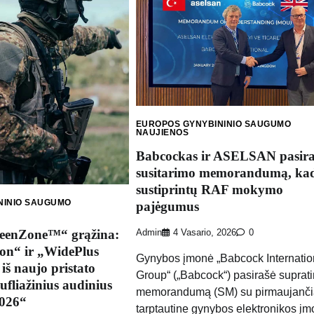
EUROPOS GYNYBININIO SAUGUMO
NAUJIENOS
Babcockas ir ASELSAN pasira
susitarimo memorandumą, ka
sustiprintų RAF mokymo
NINIO SAUGUMO
pajėgumus
eenZone™“ grąžina:
Admin
4 Vasario, 2026
0
ion“ ir „WidePlus
Gynybos įmonė „Babcock Internatio
 iš naujo pristato
Group“ („Babcock“) pasirašė suprat
fliažinius audinius
memorandumą (SM) su pirmaujanči
2026“
tarptautine gynybos elektronikos į