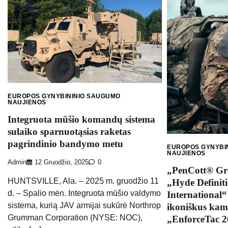
EUROPOS GYNYBININIO SAUGUMO
NAUJIENOS
Integruota mūšio komandų sistema
sulaiko sparnuotąsias raketas
pagrindinio bandymo metu
EUROPOS GYNYBI
NAUJIENOS
Admin
12 Gruodžio, 2025
0
„PenCott® Gr
HUNTSVILLE, Ala. – 2025 m. gruodžio 11
„Hyde Definit
d. – Spalio mėn. Integruota mūšio valdymo
International“
sistema, kurią JAV armijai sukūrė Northrop
ikoniškus kamu
Grumman Corporation (NYSE: NOC),
„EnforceTac 