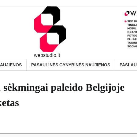
webstudio.lt
NAUJIENOS
PASAULINĖS GYNYBINĖS NAUJIENOS
PASLA
ėkmingai paleido Belgijoje
etas