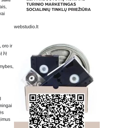
ais,
vai
webstudio.lt
oro ir
ų jų
limybes,
l
kmingai
ės
ėjimus