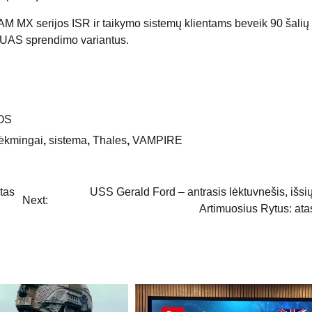
M MX serijos ISR ir taikymo sistemų klientams beveik 90 šalių
o UAS sprendimo variantus.
OS
ėkmingai
,
sistema
,
Thales
,
VAMPIRE
tas
USS Gerald Ford – antrasis lėktuvnešis, išsių
Next:
Artimuosius Rytus: ata