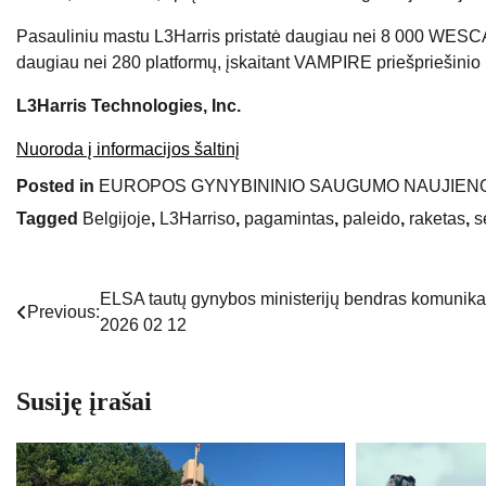
Pasauliniu mastu L3Harris pristatė daugiau nei 8 000 WESCA
daugiau nei 280 platformų, įskaitant VAMPIRE priešpriešini
L3Harris Technologies, Inc.
Nuoroda į informacijos šaltinį
Posted in
EUROPOS GYNYBININIO SAUGUMO NAUJIEN
Tagged
Belgijoje
,
L3Harriso
,
pagamintas
,
paleido
,
raketas
,
s
ELSA tautų gynybos ministerijų bendras komunika
Navigacija
Previous:
2026 02 12
tarp
įrašų
Susiję įrašai