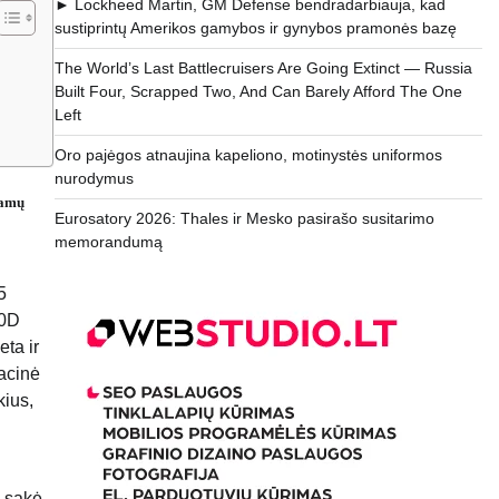
► Lockheed Martin, GM Defense bendradarbiauja, kad
sustiprintų Amerikos gamybos ir gynybos pramonės bazę
The World’s Last Battlecruisers Are Going Extinct — Russia
Built Four, Scrapped Two, And Can Barely Afford The One
Left
Oro pajėgos atnaujina kapeliono, motinystės uniformos
nurodymus
jamų
Eurosatory 2026: Thales ir Mesko pasirašo susitarimo
memorandumą
5
10D
ta ir
racinė
kius,
– sakė