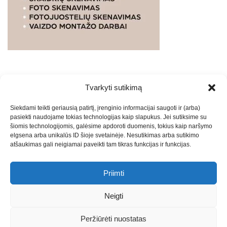
Tvarkyti sutikimą
WEBSTUDIO.LT
© SKAITMENINIO MARKETINGO
Siekdami teikti geriausią patirtį, įrenginio informacijai saugoti ir (arba)
PASLAUGOS. SEO tekstų rašymas, turinio kūrimas,
pasiekti naudojame tokias technologijas kaip slapukus. Jei sutiksime su
straipsnių rašymas ir talpinimas į mūsų valdomas
šiomis technologijomis, galėsime apdoroti duomenis, tokius kaip naršymo
svetaines.2026
Armijai.LT
Theme: Express News By
Adore
elgsena arba unikalūs ID šioje svetainėje. Nesutikimas arba sutikimo
atšaukimas gali neigiamai paveikti tam tikras funkcijas ir funkcijas.
Themes
.
Priimti
Draugai: -
Marketingo agentūra
-
Teisinės
konsultacijos
-
Skaidrių skenavimas
-
Klaipedos miesto
Neigti
naujienos
-
Miesto naujienos
-
Saulius Narbutas
-
Įvaizdžio
kūrimas
-
Veidoskaita
-
Teniso treniruotės
- Pranešimai spaudai
Peržiūrėti nuostatas
-
Kauno naujienos
-
Regionų naujienos
-
Palangos naujienos