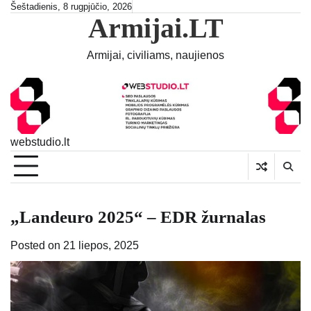
Skip
Šeštadienis, 8 rugpjūčio, 2026
Armijai.LT
to
content
Armijai, civiliams, naujienos
webstudio.lt
„Landeuro 2025“ – EDR žurnalas
Posted on
21 liepos, 2025