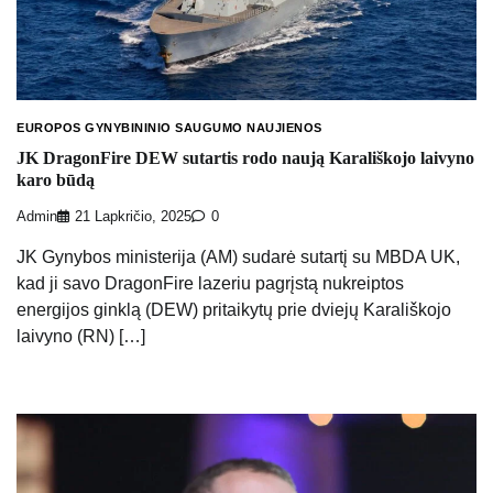
EUROPOS GYNYBININIO SAUGUMO NAUJIENOS
JK DragonFire DEW sutartis rodo naują Karališkojo laivyno
karo būdą
Admin
21 Lapkričio, 2025
0
JK Gynybos ministerija (AM) sudarė sutartį su MBDA UK,
kad ji savo DragonFire lazeriu pagrįstą nukreiptos
energijos ginklą (DEW) pritaikytų prie dviejų Karališkojo
laivyno (RN) […]