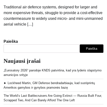
Traditional air defence systems, designed for larger and
more expensive threats, struggle to provide a cost-effective
countermeasure to widely used micro- and mini-unmanned
aerial vehicle […]
Paieška
Paieška
Naujausi įrašai
„Eurosatory 2026“ parodoje KNDS patvirtina, kad yra lyderis slapstymo
amunicijos srityje
► Lockheed Martin, GM Defense bendradarbiauja, kad sustiprintų
Amerikos gamybos ir gynybos pramonės bazę
The World’s Last Battlecruisers Are Going Extinct — Russia Built Four,
Scrapped Two, And Can Barely Afford The One Left