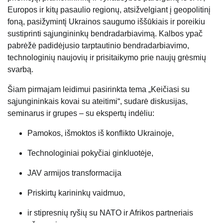
Europos ir kitų pasaulio regionų, atsižvelgiant į geopolitinį
foną, pasižymintį Ukrainos saugumo iššūkiais ir poreikiu
sustiprinti sąjungininkų bendradarbiavimą. Kalbos ypač
pabrėžė padidėjusio tarptautinio bendradarbiavimo,
technologinių naujovių ir prisitaikymo prie naujų grėsmių
svarbą.
Šiam pirmajam leidimui pasirinkta tema „Keičiasi su
sąjungininkais kovai su ateitimi“, sudarė diskusijas,
seminarus ir grupes – su ekspertų indėliu:
Pamokos, išmoktos iš konflikto Ukrainoje,
Technologiniai pokyčiai ginkluotėje,
JAV armijos transformacija
Priskirtų karininkų vaidmuo,
ir stipresnių ryšių su NATO ir Afrikos partneriais