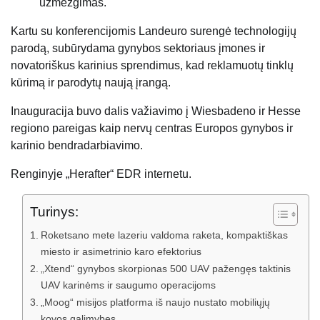
užmezgimas.
Kartu su konferencijomis Landeuro surengė technologijų
parodą, subūrydama gynybos sektoriaus įmones ir
novatoriškus karinius sprendimus, kad reklamuotų tinklų
kūrimą ir parodytų naują įrangą.
Inauguracija buvo dalis važiavimo į Wiesbadeno ir Hesse
regiono pareigas kaip nervų centras Europos gynybos ir
karinio bendradarbiavimo.
Renginyje „Herafter“ EDR internetu.
Turinys:
Roketsano mete lazeriu valdoma raketa, kompaktiškas
miesto ir asimetrinio karo efektorius
„Xtend“ gynybos skorpionas 500 UAV pažengęs taktinis
UAV karinėms ir saugumo operacijoms
„Moog“ misijos platforma iš naujo nustato mobiliųjų
kovos galimybes