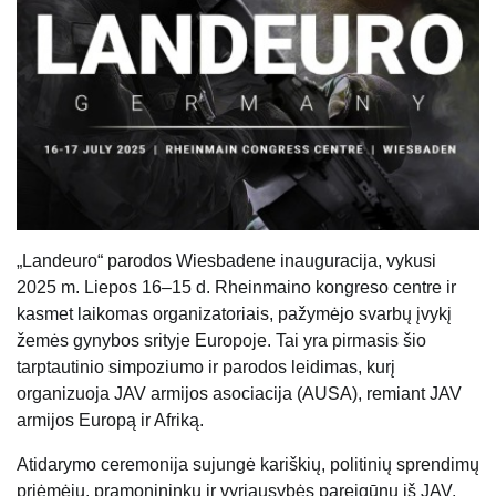
„Landeuro“ parodos Wiesbadene inauguracija, vykusi
2025 m. Liepos 16–15 d. Rheinmaino kongreso centre ir
kasmet laikomas organizatoriais, pažymėjo svarbų įvykį
žemės gynybos srityje Europoje. Tai yra pirmasis šio
tarptautinio simpoziumo ir parodos leidimas, kurį
organizuoja JAV armijos asociacija (AUSA), remiant JAV
armijos Europą ir Afriką.
Atidarymo ceremonija sujungė kariškių, politinių sprendimų
priėmėjų, pramonininkų ir vyriausybės pareigūnų iš JAV,