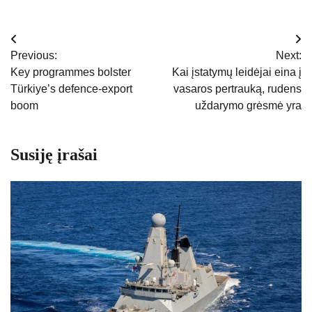
Navigacija
Previous:
Next:
tarp
Key programmes bolster
Kai įstatymų leidėjai eina į
Türkiye’s defence-export
vasaros pertrauką, rudens
įrašų
boom
uždarymo grėsmė yra
Susiję įrašai