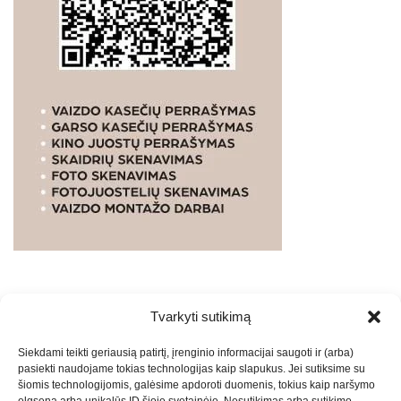
Tvarkyti sutikimą
WEBSTUDIO.LT
© SKAITMENINIO MARKETINGO
Siekdami teikti geriausią patirtį, įrenginio informacijai saugoti ir (arba)
PASLAUGOS. SEO tekstų rašymas, turinio kūrimas,
pasiekti naudojame tokias technologijas kaip slapukus. Jei sutiksime su
straipsnių rašymas ir talpinimas į mūsų valdomas
šiomis technologijomis, galėsime apdoroti duomenis, tokius kaip naršymo