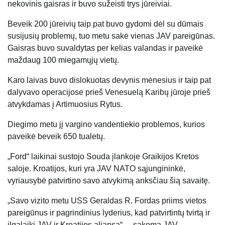
nekovinis gaisras ir buvo sužeisti trys jūreiviai.
Beveik 200 jūreivių taip pat buvo gydomi dėl su dūmais
susijusių problemų, tuo metu sakė vienas JAV pareigūnas.
Gaisras buvo suvaldytas per kelias valandas ir paveikė
maždaug 100 miegamųjų vietų.
Karo laivas buvo dislokuotas devynis mėnesius ir taip pat
dalyvavo operacijose prieš Venesuelą Karibų jūroje prieš
atvykdamas į Artimuosius Rytus.
Diegimo metu jį vargino vandentiekio problemos, kurios
paveikė beveik 650 tualetų.
„Ford“ laikinai sustojo Souda įlankoje Graikijos Kretos
saloje. Kroatijos, kuri yra JAV NATO sąjungininkė,
vyriausybė patvirtino savo atvykimą anksčiau šią savaitę.
„Savo vizito metu USS Geraldas R. Fordas priims vietos
pareigūnus ir pagrindinius lyderius, kad patvirtintų tvirtą ir
ilgalaikį JAV ir Kroatijos aljansą“, – sakoma JAV