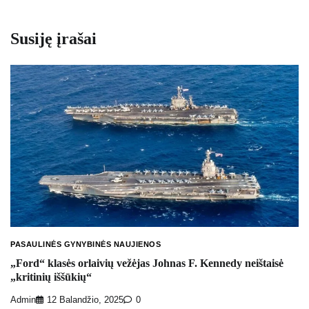
Susiję įrašai
PASAULINĖS GYNYBINĖS NAUJIENOS
„Ford“ klasės orlaivių vežėjas Johnas F. Kennedy neištaisė
„kritinių iššūkių“
Admin
12 Balandžio, 2025
0