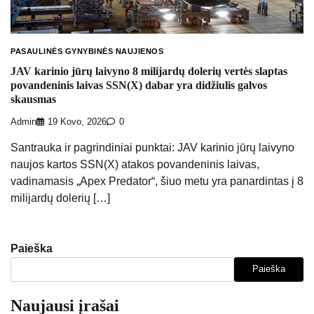
PASAULINĖS GYNYBINĖS NAUJIENOS
JAV karinio jūrų laivyno 8 milijardų dolerių vertės slaptas
povandeninis laivas SSN(X) dabar yra didžiulis galvos
skausmas
Admin
19 Kovo, 2026
0
Santrauka ir pagrindiniai punktai: JAV karinio jūrų laivyno
naujos kartos SSN(X) atakos povandeninis laivas,
vadinamasis „Apex Predator“, šiuo metu yra panardintas į 8
milijardų dolerių […]
Paieška
Paieška
Naujausi įrašai