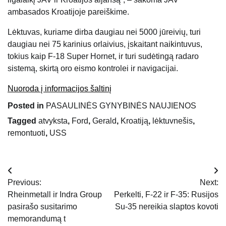
ambasados ​​Kroatijoje pareiškime.
Lėktuvas, kuriame dirba daugiau nei 5000 jūreivių, turi
daugiau nei 75 karinius orlaivius, įskaitant naikintuvus,
tokius kaip F-18 Super Hornet, ir turi sudėtingą radaro
sistemą, skirtą oro eismo kontrolei ir navigacijai.
Nuoroda į informacijos šaltinį
Posted in
PASAULINĖS GYNYBINĖS NAUJIENOS
Tagged
atvyksta
,
Ford
,
Gerald
,
Kroatiją
,
lėktuvnešis
,
remontuoti
,
USS
Navigacija
Previous:
Next:
tarp
Rheinmetall ir Indra Group
Perkelti, F-22 ir F-35: Rusijos
pasirašo susitarimo
Su-35 nereikia slaptos kovoti
įrašų
memorandumą t