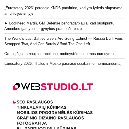
„Eurosatory 2026“ parodoje KNDS patvirtina, kad yra lyderis slapstymo
amunicijos srityje
► Lockheed Martin, GM Defense bendradarbiauja, kad sustiprintų
Amerikos gamybos ir gynybos pramonės bazę
The World’s Last Battlecruisers Are Going Extinct — Russia Built Four,
Scrapped Two, And Can Barely Afford The One Left
Oro pajėgos atnaujina kapeliono, motinystės uniformos nurodymus
Eurosatory 2026: Thales ir Mesko pasirašo susitarimo memorandumą