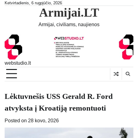
Skip
Ketvirtadienis, 6 rugpjūčio, 2026
Armijai.LT
to
content
Armijai, civiliams, naujienos
webstudio.lt
Lėktuvnešis USS Gerald R. Ford
atvyksta į Kroatiją remontuoti
Posted on
28 kovo, 2026