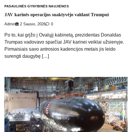
PASAULINĖS GYNYBINĖS NAUJIENOS
JAV karinės operacijos suaktyvėjo valdant Trumpui
Admin
2 Sausio, 2026
0
Po to, kai grįžo į Ovalųjį kabinetą, prezidentas Donaldas
Trumpas vadovavo sparčiai JAV karinei veiklai užsienyje.
Pirmaisiais savo antrosios kadencijos metais jis leido
surengti daugybę […]