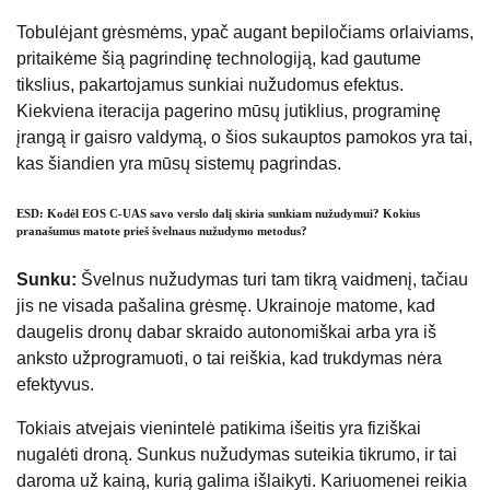
Tobulėjant grėsmėms, ypač augant bepiločiams orlaiviams,
pritaikėme šią pagrindinę technologiją, kad gautume
tikslius, pakartojamus sunkiai nužudomus efektus.
Kiekviena iteracija pagerino mūsų jutiklius, programinę
įrangą ir gaisro valdymą, o šios sukauptos pamokos yra tai,
kas šiandien yra mūsų sistemų pagrindas.
ESD: Kodėl EOS C-UAS savo verslo dalį skiria sunkiam nužudymui? Kokius
pranašumus matote prieš švelnaus nužudymo metodus?
Sunku:
Švelnus nužudymas turi tam tikrą vaidmenį, tačiau
jis ne visada pašalina grėsmę. Ukrainoje matome, kad
daugelis dronų dabar skraido autonomiškai arba yra iš
anksto užprogramuoti, o tai reiškia, kad trukdymas nėra
efektyvus.
Tokiais atvejais vienintelė patikima išeitis yra fiziškai
nugalėti droną. Sunkus nužudymas suteikia tikrumo, ir tai
daroma už kainą, kurią galima išlaikyti. Kariuomenei reikia