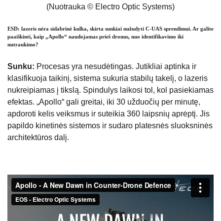
(Nuotrauka © Electro Optic Systems)
ESD: lazeris nėra sidabrinė kulka, skirta sunkiai nužudyti C-UAS sprendimui. Ar galite
paaiškinti, kaip „Apollo“ naudojamas prieš dronus, nuo identifikavimo iki
nutraukimo?
Sunku:
Procesas yra nesudėtingas. Jutikliai aptinka ir
klasifikuoja taikinį, sistema sukuria stabilų takelį, o lazeris
nukreipiamas į tikslą. Spindulys laikosi tol, kol pasiekiamas
efektas. „Apollo“ gali greitai, iki 30 užduočių per minutę,
apdoroti kelis veiksmus ir suteikia 360 laipsnių aprėptį. Jis
papildo kinetinės sistemos ir sudaro platesnės sluoksninės
architektūros dalį.