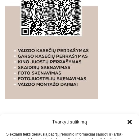
Tvarkyti sutikimą
WEBSTUDIO.LT
© SKAITMENINIO MARKETINGO
Siekdami teikti geriausią patirtį, įrenginio informacijai saugoti ir (arba)
PASLAUGOS. SEO tekstų rašymas, turinio kūrimas,