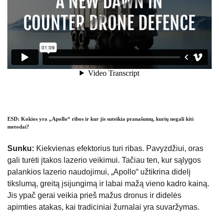
ESD: Kokios yra „Apollo“ ribos ir kur jis suteikia pranašumų, kurių negali kiti
metodai?
Sunku:
Kiekvienas efektorius turi ribas. Pavyzdžiui, oras
gali turėti įtakos lazerio veikimui. Tačiau ten, kur sąlygos
palankios lazerio naudojimui, „Apollo“ užtikrina didelį
tikslumą, greitą įsijungimą ir labai mažą vieno kadro kainą.
Jis ypač gerai veikia prieš mažus dronus ir didelės
apimties atakas, kai tradiciniai žurnalai yra suvaržymas.