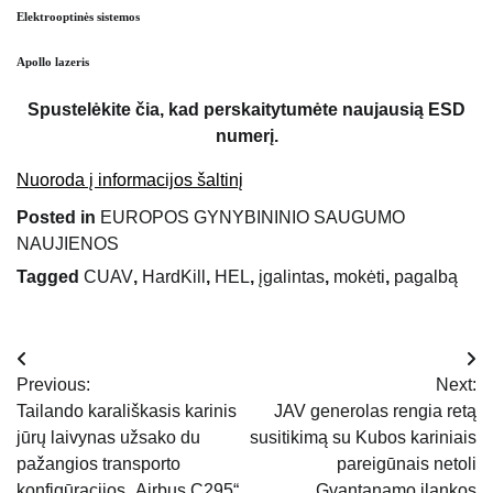
Elektrooptinės sistemos
Apollo lazeris
Spustelėkite čia, kad perskaitytumėte naujausią ESD
numerį.
Nuoroda į informacijos šaltinį
Posted in
EUROPOS GYNYBININIO SAUGUMO
NAUJIENOS
Tagged
CUAV
,
HardKill
,
HEL
,
įgalintas
,
mokėti
,
pagalbą
Navigacija
Previous:
Next:
tarp
Tailando karališkasis karinis
JAV generolas rengia retą
jūrų laivynas užsako du
susitikimą su Kubos kariniais
įrašų
pažangios transporto
pareigūnais netoli
konfigūracijos „Airbus C295“.
Gvantanamo įlankos