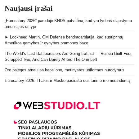
Naujausi įrašai
„Eurosatory 2026“ parodoje KNDS patvirtina, kad yra lyderis slapstymo
amunicijos srityje
► Lockheed Martin, GM Defense bendradarbiauja, kad sustiprintų
Amerikos gamybos ir gynybos pramonės bazę
The World’s Last Battlecruisers Are Going Extinct — Russia Built Four,
Scrapped Two, And Can Barely Afford The One Left
Oro pajėgos atnaujina kapeliono, motinystės uniformos nurodymus
Eurosatory 2026: Thales ir Mesko pasirašo susitarimo memorandumą