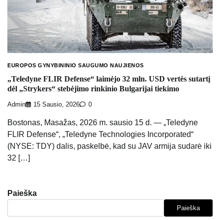
EUROPOS GYNYBININIO SAUGUMO NAUJIENOS
„Teledyne FLIR Defense“ laimėjo 32 mln. USD vertės sutartį
dėl „Strykers“ stebėjimo rinkinio Bulgarijai tiekimo
Admin
15 Sausio, 2026
0
Bostonas, Masažas, 2026 m. sausio 15 d. ― „Teledyne
FLIR Defense“, „Teledyne Technologies Incorporated“
(NYSE: TDY) dalis, paskelbė, kad su JAV armija sudarė iki
32 […]
Paieška
Paieška