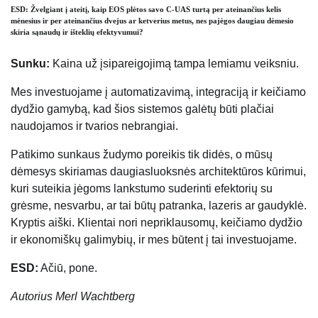
ESD: Žvelgiant į ateitį, kaip EOS plėtos savo C-UAS turtą per ateinančius kelis
mėnesius ir per ateinančius dvejus ar ketverius metus, nes pajėgos daugiau dėmesio
skiria sąnaudų ir išteklių efektyvumui?
Sunku:
Kaina už įsipareigojimą tampa lemiamu veiksniu.
Mes investuojame į automatizavimą, integraciją ir keičiamo
dydžio gamybą, kad šios sistemos galėtų būti plačiai
naudojamos ir tvarios nebrangiai.
Patikimo sunkaus žudymo poreikis tik didės, o mūsų
dėmesys skiriamas daugiasluoksnės architektūros kūrimui,
kuri suteikia jėgoms lankstumo suderinti efektorių su
grėsme, nesvarbu, ar tai būtų patranka, lazeris ar gaudyklė.
Kryptis aiški. Klientai nori nepriklausomų, keičiamo dydžio
ir ekonomiškų galimybių, ir mes būtent į tai investuojame.
ESD:
Ačiū, pone.
Autorius
Merl Wachtberg