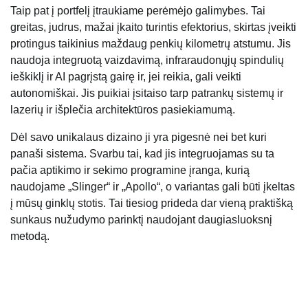
Taip pat į portfelį įtraukiame perėmėjo galimybes. Tai
greitas, judrus, mažai įkaito turintis efektorius, skirtas įveikti
protingus taikinius maždaug penkių kilometrų atstumu. Jis
naudoja integruotą vaizdavimą, infraraudonųjų spindulių
ieškiklį ir AI pagrįstą gairę ir, jei reikia, gali veikti
autonomiškai. Jis puikiai įsitaiso tarp patrankų sistemų ir
lazerių ir išplečia architektūros pasiekiamumą.
Dėl savo unikalaus dizaino ji yra pigesnė nei bet kuri
panaši sistema. Svarbu tai, kad jis integruojamas su ta
pačia aptikimo ir sekimo programine įranga, kurią
naudojame „Slinger“ ir „Apollo“, o variantas gali būti įkeltas
į mūsų ginklų stotis. Tai tiesiog prideda dar vieną praktišką
sunkaus nužudymo parinktį naudojant daugiasluoksnį
metodą.