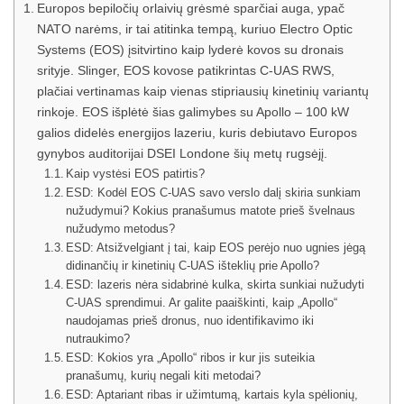
Europos bepiločių orlaivių grėsmė sparčiai auga, ypač
NATO narėms, ir tai atitinka tempą, kuriuo Electro Optic
Systems (EOS) įsitvirtino kaip lyderė kovos su dronais
srityje. Slinger, EOS kovose patikrintas C-UAS RWS,
plačiai vertinamas kaip vienas stipriausių kinetinių variantų
rinkoje. EOS išplėtė šias galimybes su Apollo – 100 kW
galios didelės energijos lazeriu, kuris debiutavo Europos
gynybos auditorijai DSEI Londone šių metų rugsėjį.
Kaip vystėsi EOS patirtis?
ESD: Kodėl EOS C-UAS savo verslo dalį skiria sunkiam
nužudymui? Kokius pranašumus matote prieš švelnaus
nužudymo metodus?
ESD: Atsižvelgiant į tai, kaip EOS perėjo nuo ugnies jėgą
didinančių ir kinetinių C-UAS išteklių prie Apollo?
ESD: lazeris nėra sidabrinė kulka, skirta sunkiai nužudyti
C-UAS sprendimui. Ar galite paaiškinti, kaip „Apollo“
naudojamas prieš dronus, nuo identifikavimo iki
nutraukimo?
ESD: Kokios yra „Apollo“ ribos ir kur jis suteikia
pranašumų, kurių negali kiti metodai?
ESD: Aptariant ribas ir užimtumą, kartais kyla spėlionių,