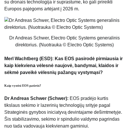
su dronais technologija ir suprastume, ko gali prireikti
Europos pajėgoms artėjant į 2026 m.
Dr Andreas Schwer, Electro Optic Systems generalinis
direktorius. (Nuotrauka © Electro Optic Systems)
Merl Wachtberg (ESD): Kas EOS pasirodė pirmiausia ir
kaip kiekviena vėlesnė naujovė, bandymai, klaidos ir
sėkmė paveikė vėlesnių pažangų vystymąsi?
Kaip vystėsi EOS patirtis?
Dr Andreas Schwer (Schwer):
EOS pradėjo kurtis
tikslaus sekimo ir lazerinių technologijų srityje pagal
Strateginės gynybos iniciatyvą devintajame dešimtmetyje.
Šis stabilizavimo, sekimo ir spindulio valdymo pagrindas
nuo tada vadovauja kiekvienam gaminiui.