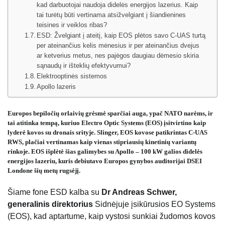
kad darbuotojai naudoja didelės energijos lazerius. Kaip
tai turėtų būti vertinama atsižvelgiant į šiandienines
teisines ir veiklos ribas?
ESD: Žvelgiant į ateitį, kaip EOS plėtos savo C-UAS turtą
per ateinančius kelis mėnesius ir per ateinančius dvejus
ar ketverius metus, nes pajėgos daugiau dėmesio skiria
sąnaudų ir išteklių efektyvumui?
Elektrooptinės sistemos
Apollo lazeris
Europos bepiločių orlaivių grėsmė sparčiai auga, ypač NATO narėms, ir
tai atitinka tempą, kuriuo Electro Optic Systems (EOS) įsitvirtino kaip
lyderė kovos su dronais srityje. Slinger, EOS kovose patikrintas C-UAS
RWS, plačiai vertinamas kaip vienas stipriausių kinetinių variantų
rinkoje. EOS išplėtė šias galimybes su Apollo – 100 kW galios didelės
energijos lazeriu, kuris debiutavo Europos gynybos auditorijai DSEI
Londone šių metų rugsėjį.
Šiame fone ESD kalba su
Dr Andreas Schwer,
generalinis direktorius
Sidnėjuje įsikūrusios EO Systems
(EOS), kad aptartume, kaip vystosi sunkiai žudomos kovos