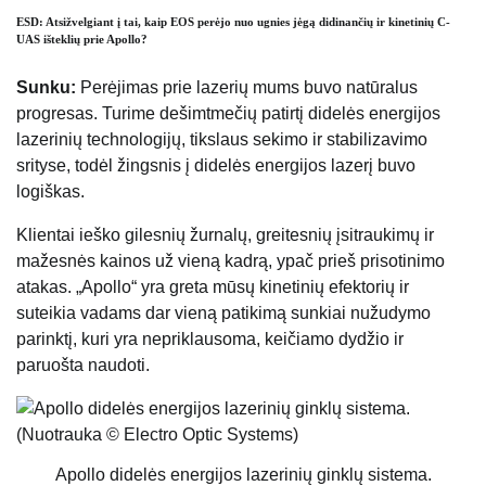
ESD: Atsižvelgiant į tai, kaip EOS perėjo nuo ugnies jėgą didinančių ir kinetinių C-
UAS išteklių prie Apollo?
Sunku:
Perėjimas prie lazerių mums buvo natūralus
progresas. Turime dešimtmečių patirtį didelės energijos
lazerinių technologijų, tikslaus sekimo ir stabilizavimo
srityse, todėl žingsnis į didelės energijos lazerį buvo
logiškas.
Klientai ieško gilesnių žurnalų, greitesnių įsitraukimų ir
mažesnės kainos už vieną kadrą, ypač prieš prisotinimo
atakas. „Apollo“ yra greta mūsų kinetinių efektorių ir
suteikia vadams dar vieną patikimą sunkiai nužudymo
parinktį, kuri yra nepriklausoma, keičiamo dydžio ir
paruošta naudoti.
Apollo didelės energijos lazerinių ginklų sistema.