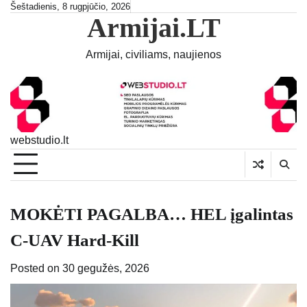
Skip
Šeštadienis, 8 rugpjūčio, 2026
Armijai.LT
to
content
Armijai, civiliams, naujienos
webstudio.lt
MOKĖTI PAGALBA… HEL įgalintas
C-UAV Hard-Kill
Posted on
30 gegužės, 2026