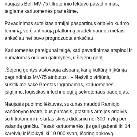
naujasis Bell MV-75 tiltrotorinio lėktuvo pavadinimas,
teigiama kariuomenės pranešime.
Pavadinimas suteiktas armijai paspartinus orlaivio kūrimo
terminą, verčiant naują platformą pradėti naudoti metais
anksčiau nei buvo prognozuota anksčiau.
Kariuomenės pareigūnai teigė, kad pavadinimas atspindi ir
numatomas orlaivio galimybes, ir šejenų gentį.
„Šejenų gentys atstovauja atsparią karių kultūrą ir įkūnija
pagrindinius MV-75 atributus“, – Nešvilio viršūnių
susitikime sakė Brentas Ingrahamas, kariuomenės
įsigijimo, logistikos ir technologijų sekretoriaus padėjėjas.
Naujasis puolimo lėktuvas, sukurtas naudoti Ramiojo
vandenyno teatre, bus pirmasis įprastinis armijos orlaivis
su tiltrotoriumi ir skirtas skristi didesniu nei 300 mylių per
valandą greičiu. Pasak kariuomenės, jis gali gabenti iki 14
kareivių ir išlaikyti iki 10 000 svarų išorinę apkrovą.