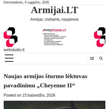
Skip
Ketvirtadienis, 6 rugpjūčio, 2026
Armijai.LT
to
content
Armijai, civiliams, naujienos
webstudio.lt
Naujas armijos šturmo lėktuvas
pavadinimu „Cheyenne II“
Posted on
15 balandžio, 2026