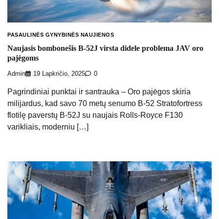
PASAULINĖS GYNYBINĖS NAUJIENOS
Naujasis bombonešis B-52J virsta didele problema JAV oro
pajėgoms
Admin
19 Lapkričio, 2025
0
Pagrindiniai punktai ir santrauka – Oro pajėgos skiria
milijardus, kad savo 70 metų senumo B-52 Stratofortress
flotilę paverstų B-52J su naujais Rolls-Royce F130
varikliais, moderniu […]