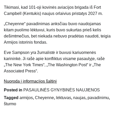
Tikimasi, kad 101-oji kovinės aviacijos brigada iš Fort
Campbell (Kentukis) naujus orlaivius pristatys 2027 m.
„Cheyenne“ pavadinimas anksčiau buvo naudojamas
kitam puolimo lėktuvui, kuris buvo sukurtas prieš kelis
dešimtmečius, bet niekada nebuvo pradėtas naudoti, teigia
Armijos istorinis fondas.
Eve Sampson yra žurnalistė ir buvusi kariuomenės
karininkė. Ji rašė apie konfliktus visame pasaulyje, rašė
„The New York Times“, „The Washington Post“ ir „The
Associated Press“.
Nuoroda į informacijos šaltinį
Posted in
PASAULINĖS GYNYBINĖS NAUJIENOS
Tagged
armijos
,
Cheyenne
,
lėktuvas
,
naujas
,
pavadinimu
,
šturmo