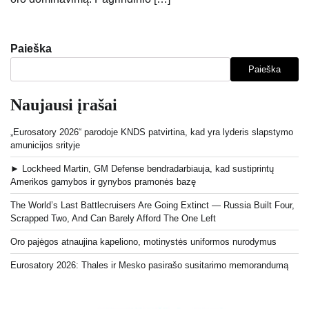
Paieška
Paieška
Naujausi įrašai
„Eurosatory 2026“ parodoje KNDS patvirtina, kad yra lyderis slapstymo
amunicijos srityje
► Lockheed Martin, GM Defense bendradarbiauja, kad sustiprintų
Amerikos gamybos ir gynybos pramonės bazę
The World’s Last Battlecruisers Are Going Extinct — Russia Built Four,
Scrapped Two, And Can Barely Afford The One Left
Oro pajėgos atnaujina kapeliono, motinystės uniformos nurodymus
Eurosatory 2026: Thales ir Mesko pasirašo susitarimo memorandumą