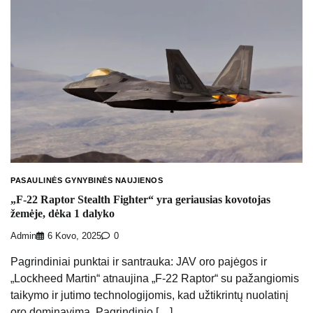
PASAULINĖS GYNYBINĖS NAUJIENOS
„F-22 Raptor Stealth Fighter“ yra geriausias kovotojas
žemėje, dėka 1 dalyko
Admin
6 Kovo, 2025
0
Pagrindiniai punktai ir santrauka: JAV oro pajėgos ir
„Lockheed Martin“ atnaujina „F-22 Raptor“ su pažangiomis
taikymo ir jutimo technologijomis, kad užtikrintų nuolatinį
oro dominavimą. Pagrindinio […]