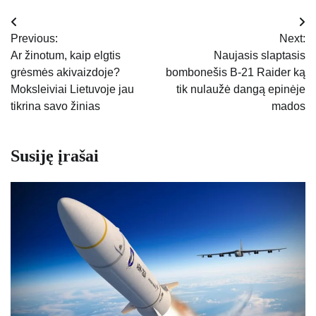
Navigacija
Previous:
Next:
tarp
Ar žinotum, kaip elgtis
Naujasis slaptasis
grėsmės akivaizdoje?
bombonešis B-21 Raider ką
įrašų
Moksleiviai Lietuvoje jau
tik nulaužė dangą epinėje
tikrina savo žinias
mados
Susiję įrašai