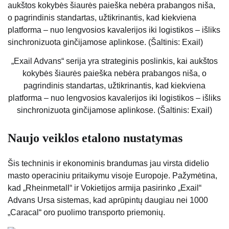
„Exail Advans“ serija yra strateginis poslinkis, kai aukštos
kokybės šiaurės paieška nebėra prabangos niša, o
pagrindinis standartas, užtikrinantis, kad kiekviena
platforma – nuo ​​lengvosios kavalerijos iki logistikos – išliks
sinchronizuota ginčijamose aplinkose. (Šaltinis: Exail)
Naujo veiklos etalono nustatymas
Šis techninis ir ekonominis brandumas jau virsta didelio
masto operaciniu pritaikymu visoje Europoje. Pažymėtina,
kad „Rheinmetall“ ir Vokietijos armija pasirinko „Exail“
Advans Ursa sistemas, kad aprūpintų daugiau nei 1000
„Caracal“ oro puolimo transporto priemonių.