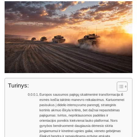
Turinys:
Europos sausumos pajėgų skaitmeninė transformacija iš
esmės keičia taktinio manevro reikalavimus. Kariuomenei
pasisukus į didelio intensyvumo parengtį, strateginis
kertinis akmuo iškyla kritinis, bet dažnai nepastebimas
pajėgumas: tvirtos, nepriklausomos padėties ir
orientacijos poreikis kiekvienai lauko platformai. Nors
gynybos bendruomenė daugiausia dėmesio skiria
jungiamumui ir kinetinei ugnies galiai, vieneto gebėjimas
išlaikyti bendrą ir nepajudinamą erdvinę atskaitą