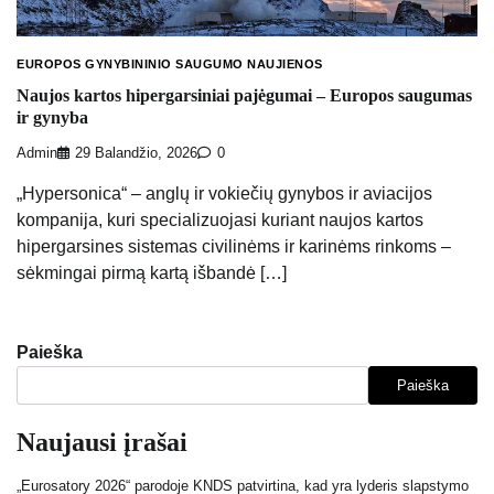
EUROPOS GYNYBININIO SAUGUMO NAUJIENOS
Naujos kartos hipergarsiniai pajėgumai – Europos saugumas
ir gynyba
Admin
29 Balandžio, 2026
0
„Hypersonica“ – anglų ir vokiečių gynybos ir aviacijos
kompanija, kuri specializuojasi kuriant naujos kartos
hipergarsines sistemas civilinėms ir karinėms rinkoms –
sėkmingai pirmą kartą išbandė […]
Paieška
Paieška
Naujausi įrašai
„Eurosatory 2026“ parodoje KNDS patvirtina, kad yra lyderis slapstymo