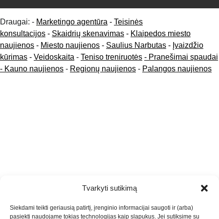
Draugai: -
Marketingo agentūra
-
Teisinės
konsultacijos
-
Skaidrių skenavimas
-
Klaipedos miesto
naujienos
-
Miesto naujienos
-
Saulius Narbutas
-
Įvaizdžio
kūrimas
-
Veidoskaita
-
Teniso treniruotės
- Pranešimai spaudai
-
Kauno naujienos
-
Regionų naujienos
-
Palangos naujienos
Tvarkyti sutikimą
Siekdami teikti geriausią patirtį, įrenginio informacijai saugoti ir (arba)
pasiekti naudojame tokias technologijas kaip slapukus. Jei sutiksime su