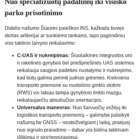
Nuo specializuotų padalinių iki visiško
parko prisotinimo
Didelio našumo Šiaurės paieškos INS, kažkada buvęs
skirtas artilerijai ar sunkiems tankams, tapo pagrindiniu
viso taktinio laivyno reikalavimu:
C-UAS ir nukreipimas:
Šiuolaikinės integruotos oro
ir raketinės gynybos bei priešpriešinės UAS sistemos
reikalauja saugios padėties nustatymo ir nukreipimo,
kad būtų galima perimti judrias grėsmes. Kiekviena
transporto priemonė su nuotolinio ginklo stotimi
(RWS) vis labiau tampa gynybinio tinklo mazgu,
reikalaujančiu absoliučios orientacijos.
Universalus manevras:
Nuo šarvuočių vežėjų iki
logistikos transporto priemonių – galimybė palaikyti
našumą be GNSS – neatsižvelgiant į laiką, praėjusį
nuo signalo praradimo – dabar yra būtina taktiniam
išlikimui ir sinchronizavimui.