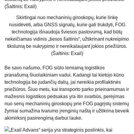
Skirtingai nuo mechaninių giroskopų, kurie linkę
nusidėvėti, arba GNSS signalų, kurie gali trukdyti, FOG
technologija išnaudoja šviesos pastovumą, kad būtų
nekeičiamas vidinis „tiesos šaltinis“, užtikrinant nukreipimo
tikslumą be nukrypimo ir nereikalaujant jokios priežiūros.
(Šaltinis: Exail)
Be savo našumo, FOG siūlo lemiamą logistikos
pranašumą šiuolaikiniam vadui. Kadangi tai kietojo kūno
technologija be judančių dalių, jai nereikia profilaktinės
priežiūros. Šiuo metu, kai transporto parko prieinamumas ir
mažesnis logistikos pėdsakas yra itin svarbūs, perėjimas
nuo senų mechaninių giroskopų prie FOG pagrįstų sistemų
žymiai sumažina tvarumo įrenginių naštą ir užtikrina beveik
akimirksnį pasirengimą darbui lauke.