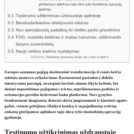
ginčijamose aplinkose tapo tikru tyliu šiuolaikinių operacijų
įgalintoju.
Tęstinumo užtikrinimas uždraustoje aplinkoje
Bendradarbiavimo efektyvumo inkaras
Nuo specializuotų padalinių iki visiško parko prisotinimo
FOG: mastelio keitimas ir mažas tvarumas, užtikrinantis
laivyno suverenitetą
Naujo veiklos etalono nustatymas
Pulkininkas (prancūzų armija, rek.) Yann Le Balc'h
Europos sausumos pajėgų skaitmeninė transformacija iš esmės keičia
taktinio manevro reikalavimus. Kariuomenei pasisukus į didelio
intensyvumo parengtį, strateginis kertinis akmuo iškyla kritinis, bet
dažnai nepastebimas pajėgumas: tvirtos, nepriklausomos padėties ir
orientacijos poreikis kiekvienai lauko platformai. Nors gynybos
bendruomenė daugiausia dėmesio skiria jungiamumui ir kinetinei ugnies
galiai, vieneto gebėjimas išlaikyti bendrą ir nepajudinamą erdvinę
atskaitą ginčijamose aplinkose tapo tikru tyliu šiuolaikinių operacijų
įgalintoju.
Tęstinumo užtikrinimas uždraustoje