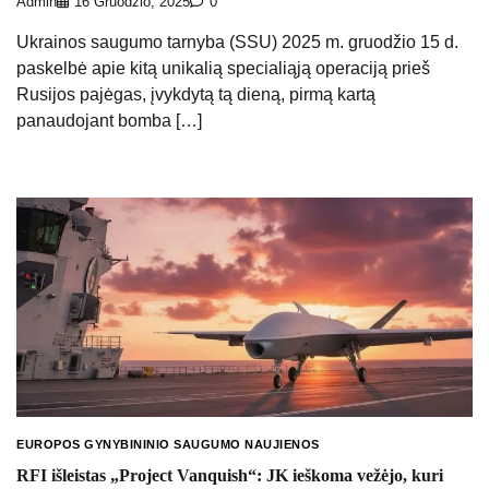
Admin
16 Gruodžio, 2025
0
Ukrainos saugumo tarnyba (SSU) 2025 m. gruodžio 15 d.
paskelbė apie kitą unikalią specialiąją operaciją prieš
Rusijos pajėgas, įvykdytą tą dieną, pirmą kartą
panaudojant bomba […]
EUROPOS GYNYBININIO SAUGUMO NAUJIENOS
RFI išleistas „Project Vanquish“: JK ieškoma vežėjo, kuri