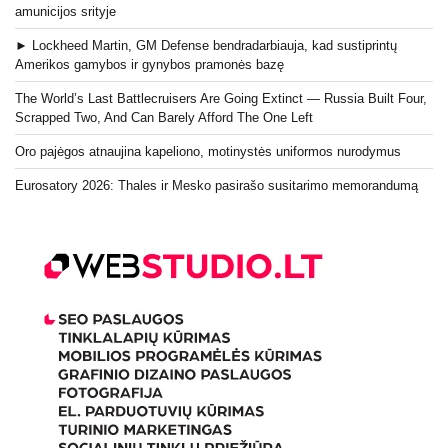
amunicijos srityje
► Lockheed Martin, GM Defense bendradarbiauja, kad sustiprintų
Amerikos gamybos ir gynybos pramonės bazę
The World’s Last Battlecruisers Are Going Extinct — Russia Built Four,
Scrapped Two, And Can Barely Afford The One Left
Oro pajėgos atnaujina kapeliono, motinystės uniformos nurodymus
Eurosatory 2026: Thales ir Mesko pasirašo susitarimo memorandumą