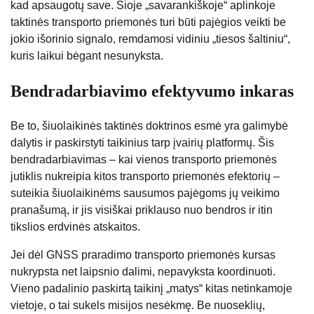
kad apsaugotų save. Šioje „savarankiškoje“ aplinkoje
taktinės transporto priemonės turi būti pajėgios veikti be
jokio išorinio signalo, remdamosi vidiniu „tiesos šaltiniu“,
kuris laikui bėgant nesunyksta.
Bendradarbiavimo efektyvumo inkaras
Be to, šiuolaikinės taktinės doktrinos esmė yra galimybė
dalytis ir paskirstyti taikinius tarp įvairių platformų. Šis
bendradarbiavimas – kai vienos transporto priemonės
jutiklis nukreipia kitos transporto priemonės efektorių –
suteikia šiuolaikinėms sausumos pajėgoms jų veikimo
pranašumą, ir jis visiškai priklauso nuo bendros ir itin
tikslios erdvinės atskaitos.
Jei dėl GNSS praradimo transporto priemonės kursas
nukrypsta net laipsnio dalimi, nepavyksta koordinuoti.
Vieno padalinio paskirtą taikinį „matys“ kitas netinkamoje
vietoje, o tai sukels misijos nesėkmę. Be nuoseklių,