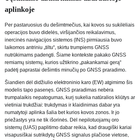
aplinkoje
Per pastaruosius du dešimtmečius, kai kovos su sukilėliais
operacijos buvo didelės, viršijančios reikalavimus,
inercinės navigacijos sistemos (INS) pirmiausia buvo
laikomos antriniu „tiltu“, skirtu trumpiems GNSS
nutrūkimams padengti. Šiame kontekste pakako GNSS
remiamų sistemų, kurios užtikrino „pakankamai gerą“
padėtį paprastai dešimtis minučių po GNSS praradimo.
Šiandien dėl didžiulio elektroninio karo (EW) atgimimo šis
modelis tapo pasenęs. GNSS praradimas nebėra
trumpalaikis nepatogumas, kurį sukelia natūralios kliūtys ar
vietiniai trukdžiai: trukdymas ir klaidinimas dabar yra
numatytoji aplinka šalia bet kurios kovos zonos. Ir jo
priežastys yra ne tik išorinės. Dėl nepilotuojamų oro
sistemų (UAS) paplitimo dabar reikia, kad draugiški kariai
visapusiškai sutrikdytų GNSS signalus plačiose vietose,