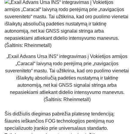
„Exail Advans Ursa INS“ integravimas į Vokietijos armijos
„Caracal“ laivyną rodo perėjimą prie „navigacijos
suvereniteto“ mastu. Tai užtikrina, kad oro puolimo vienetai
išlaikytų absoliučią padėties nustatymą ir taktinę
autonomiją, net kai GNSS signalai stringa arba
nepasiekiami atliekant didelio intensyvumo manevrus.
(Šaltinis: Rheinmetall)
Šis didžiulis diegimas pabrėžia platesnę tendenciją:
šiaurės ieškančios FOG technologijos perėjimą nuo
specializuoto įrankio prie universalaus standarto.