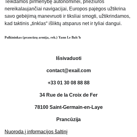
Teikdamos pirmenybę autonominei, priežiūros
nereikalaujančiai navigacijai, Europos pajėgos užtikrina
savo gebėjimą manevruoti ir tiksliai smogti, užtikrindamos,
kad taktinis „tinklas“ išliktų atsparus net ir tyliai dangui.
Pulkininkas (prancūzų armija, rek.) Yann Le Balc'h
Išsivaduoti
contact@exail.com
+33 01 30 08 88 88
34 Rue de la Croix de Fer
78100 Saint-Germain-en-Laye
Prancūzija
Nuoroda į informacijos šaltinį