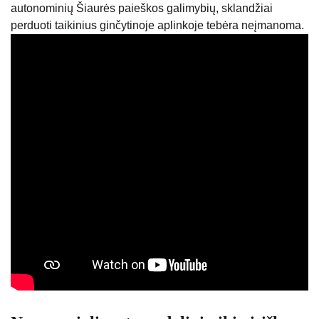
autonominių Šiaurės paieškos galimybių, sklandžiai
perduoti taikinius ginčytinoje aplinkoje tebėra neįmanoma.