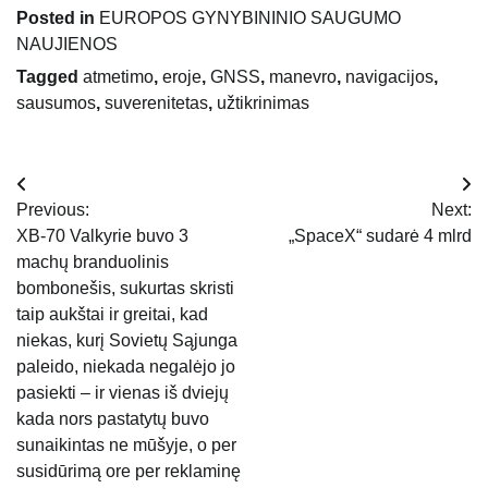
Posted in
EUROPOS GYNYBININIO SAUGUMO
NAUJIENOS
Tagged
atmetimo
,
eroje
,
GNSS
,
manevro
,
navigacijos
,
sausumos
,
suverenitetas
,
užtikrinimas
Navigacija
Previous:
Next:
tarp
XB-70 Valkyrie buvo 3
„SpaceX“ sudarė 4 mlrd
machų branduolinis
įrašų
bombonešis, sukurtas skristi
taip aukštai ir greitai, kad
niekas, kurį Sovietų Sąjunga
paleido, niekada negalėjo jo
pasiekti – ir vienas iš dviejų
kada nors pastatytų buvo
sunaikintas ne mūšyje, o per
susidūrimą ore per reklaminę