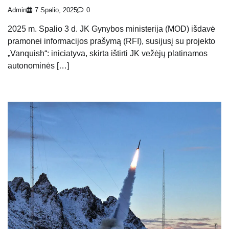
Admin
7 Spalio, 2025
0
2025 m. Spalio 3 d. JK Gynybos ministerija (MOD) išdavė
pramonei informacijos prašymą (RFI), susijusį su projekto
„Vanquish“: iniciatyva, skirta ištirti JK vežėjų platinamos
autonominės […]