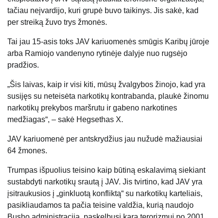
tačiau neįvardijo, kuri grupė buvo taikinys. Jis sakė, kad
per streiką žuvo trys žmonės.
Tai jau 15-asis toks JAV kariuomenės smūgis Karibų jūroje
arba Ramiojo vandenyno rytinėje dalyje nuo rugsėjo
pradžios.
„Šis laivas, kaip ir visi kiti, mūsų žvalgybos žinojo, kad yra
susijęs su neteisėta narkotikų kontrabanda, plaukė žinomu
narkotikų prekybos maršrutu ir gabeno narkotines
medžiagas“, – sakė Hegsethas X.
JAV kariuomenė per antskrydžius jau nužudė mažiausiai
64 žmones.
Trumpas išpuolius teisino kaip būtiną eskalavimą siekiant
sustabdyti narkotikų srautą į JAV. Jis tvirtino, kad JAV yra
įsitraukusios į „ginkluotą konfliktą“ su narkotikų karteliais,
pasikliaudamos ta pačia teisine valdžia, kurią naudojo
Busho administracija, paskelbusi karą terorizmui po 2001