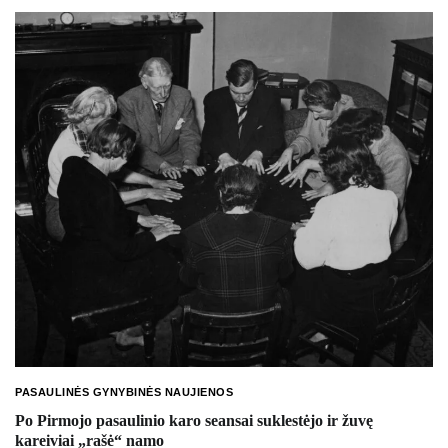
PASAULINĖS GYNYBINĖS NAUJIENOS
Po Pirmojo pasaulinio karo seansai suklestėjo ir žuvę
kareiviai „rašė“ namo