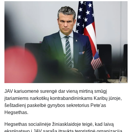
JAV kariuomenė surengė dar vieną mirtiną smūgį
įtariamiems narkotikų kontrabandininkams Karibų jūroje,
šeštadienį paskelbė gynybos sekretorius Pete'as
Hegsethas.
Hegsethas socialinėje žiniasklaidoje teigė, kad laivą
eksploatavo į JAV sąrašą įtraukta teroristinė organizacija,