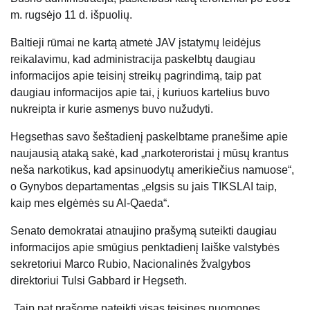
m. rugsėjo 11 d. išpuolių.
Baltieji rūmai ne kartą atmetė JAV įstatymų leidėjus
reikalavimu, kad administracija paskelbtų daugiau
informacijos apie teisinį streikų pagrindimą, taip pat
daugiau informacijos apie tai, į kuriuos kartelius buvo
nukreipta ir kurie asmenys buvo nužudyti.
Hegsethas savo šeštadienį paskelbtame pranešime apie
naujausią ataką sakė, kad „narkoteroristai į mūsų krantus
neša narkotikus, kad apsinuodytų amerikiečius namuose“,
o Gynybos departamentas „elgsis su jais TIKSLAI taip,
kaip mes elgėmės su Al-Qaeda“.
Senato demokratai atnaujino prašymą suteikti daugiau
informacijos apie smūgius penktadienį laiške valstybės
sekretoriui Marco Rubio, Nacionalinės žvalgybos
direktoriui Tulsi Gabbard ir Hegseth.
„Taip pat prašome pateikti visas teisines nuomones,