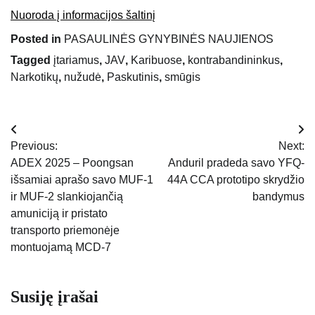
Nuoroda į informacijos šaltinį
Posted in
PASAULINĖS GYNYBINĖS NAUJIENOS
Tagged
įtariamus
,
JAV
,
Karibuose
,
kontrabandininkus
,
Narkotikų
,
nužudė
,
Paskutinis
,
smūgis
Navigacija
Previous:
Next:
tarp
ADEX 2025 – Poongsan
Anduril pradeda savo YFQ-
išsamiai aprašo savo MUF-1
44A CCA prototipo skrydžio
įrašų
ir MUF-2 slankiojančią
bandymus
amuniciją ir pristato
transporto priemonėje
montuojamą MCD-7
Susiję įrašai