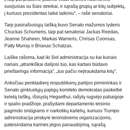
susijusias su šiais streikai, ir sąrašą grupių ar kitų subjektų,
į kuriuos prezidentas laikė taikiniu“, – rašė senatoriai.
Tarp pasirašiusiųjų laišką buvo Senato mažumos lyderis
Chuckas Schumeris, taip pat senatoriai Jackas Reedas,
Jeanne Shaheen, Markas Warneris, Chrisas Coonsas,
Patty Murray ir Brianas Schatzas.
Laiške rašoma, kad iki šiol administracija su kai kuriais
nariais „atrankiškai dalijosi tuo, kas kartais būdavo
prieštaringa informacija“, „tuo pačiu neįtraukdama kitų“.
Anksčiau penktadienį respublikonų partijos pirmininkas ir
Senato ginkluotųjų pajėgų komiteto demokratas paskelbė
keletą laiškų, išsiųstų Hegsethui, rašytų rugsėjo pabaigoje
ir spalio pradžioje, prašydami departamento teisinio
pagrindo smūgiams ir narkotikų kartelių, kuriuos Trumpo
administracija priskyrė teroristinėms organizacijoms,
pateisindama karinės jėgos panaudojimą, sąrašą.