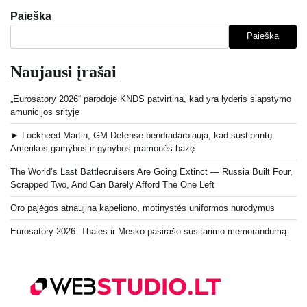
Paieška
Paieška
Naujausi įrašai
„Eurosatory 2026“ parodoje KNDS patvirtina, kad yra lyderis slapstymo
amunicijos srityje
► Lockheed Martin, GM Defense bendradarbiauja, kad sustiprintų
Amerikos gamybos ir gynybos pramonės bazę
The World’s Last Battlecruisers Are Going Extinct — Russia Built Four,
Scrapped Two, And Can Barely Afford The One Left
Oro pajėgos atnaujina kapeliono, motinystės uniformos nurodymus
Eurosatory 2026: Thales ir Mesko pasirašo susitarimo memorandumą