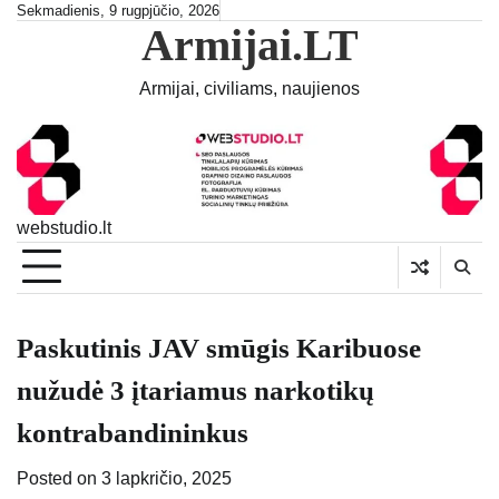
Skip
Sekmadienis, 9 rugpjūčio, 2026
Armijai.LT
to
content
Armijai, civiliams, naujienos
webstudio.lt
Paskutinis JAV smūgis Karibuose
nužudė 3 įtariamus narkotikų
kontrabandininkus
Posted on
3 lapkričio, 2025