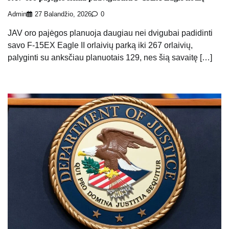
Admin
27 Balandžio, 2026
0
JAV oro pajėgos planuoja daugiau nei dvigubai padidinti
savo F-15EX Eagle II orlaivių parką iki 267 orlaivių,
palyginti su anksčiau planuotais 129, nes šią savaitę […]