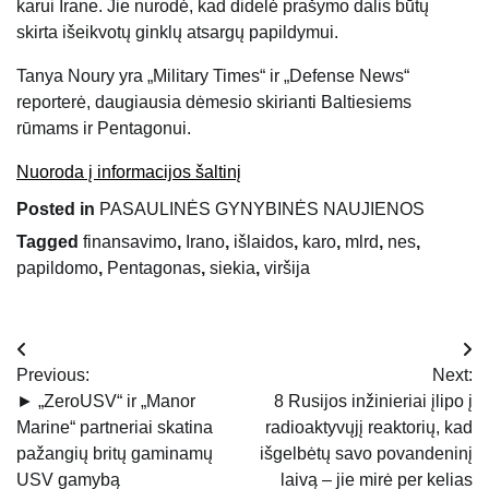
karui Irane. Jie nurodė, kad didelė prašymo dalis būtų
skirta išeikvotų ginklų atsargų papildymui.
Tanya Noury ​​yra „Military Times“ ir „Defense News“
reporterė, daugiausia dėmesio skirianti Baltiesiems
rūmams ir Pentagonui.
Nuoroda į informacijos šaltinį
Posted in
PASAULINĖS GYNYBINĖS NAUJIENOS
Tagged
finansavimo
,
Irano
,
išlaidos
,
karo
,
mlrd
,
nes
,
papildomo
,
Pentagonas
,
siekia
,
viršija
Navigacija
Previous:
Next:
tarp
► „ZeroUSV“ ir „Manor
8 Rusijos inžinieriai įlipo į
Marine“ partneriai skatina
radioaktyvųjį reaktorių, kad
įrašų
pažangių britų gaminamų
išgelbėtų savo povandeninį
USV gamybą
laivą – jie mirė per kelias