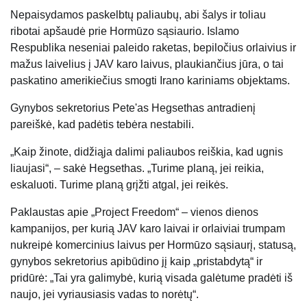
Nepaisydamos paskelbtų paliaubų, abi šalys ir toliau
ribotai apšaudė prie Hormūzo sąsiaurio. Islamo
Respublika neseniai paleido raketas, bepiločius orlaivius ir
mažus laivelius į JAV karo laivus, plaukiančius jūra, o tai
paskatino amerikiečius smogti Irano kariniams objektams.
Gynybos sekretorius Pete'as Hegsethas antradienį
pareiškė, kad padėtis tebėra nestabili.
„Kaip žinote, didžiąja dalimi paliaubos reiškia, kad ugnis
liaujasi“, – sakė Hegsethas. „Turime planą, jei reikia,
eskaluoti. Turime planą grįžti atgal, jei reikės.
Paklaustas apie „Project Freedom“ – vienos dienos
kampanijos, per kurią JAV karo laivai ir orlaiviai trumpam
nukreipė komercinius laivus per Hormūzo sąsiaurį, statusą,
gynybos sekretorius apibūdino jį kaip „pristabdytą“ ir
pridūrė: „Tai yra galimybė, kurią visada galėtume pradėti iš
naujo, jei vyriausiasis vadas to norėtų“.