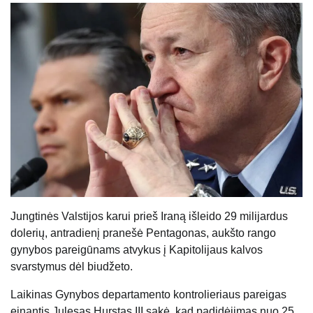
Jungtinės Valstijos karui prieš Iraną išleido 29 milijardus
dolerių, antradienį pranešė Pentagonas, aukšto rango
gynybos pareigūnams atvykus į Kapitolijaus kalvos
svarstymus dėl biudžeto.
Laikinas Gynybos departamento kontrolieriaus pareigas
einantis Julesas Hurstas III sakė, kad padidėjimas nuo 25