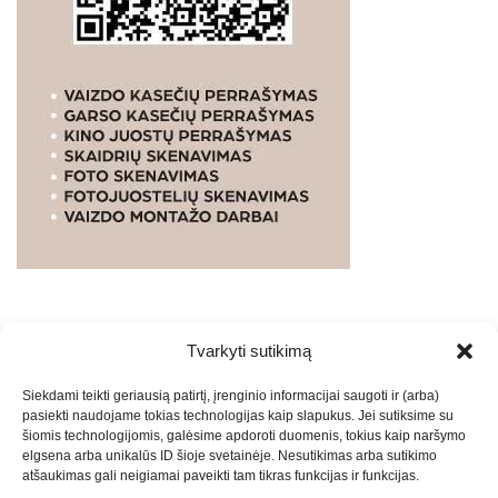
Tvarkyti sutikimą
WEBSTUDIO.LT
© SKAITMENINIO MARKETINGO
Siekdami teikti geriausią patirtį, įrenginio informacijai saugoti ir (arba)
PASLAUGOS. SEO tekstų rašymas, turinio kūrimas,
pasiekti naudojame tokias technologijas kaip slapukus. Jei sutiksime su
straipsnių rašymas ir talpinimas į mūsų valdomas
šiomis technologijomis, galėsime apdoroti duomenis, tokius kaip naršymo
svetaines.2026
Armijai.LT
Theme: Express News By
Adore
elgsena arba unikalūs ID šioje svetainėje. Nesutikimas arba sutikimo
atšaukimas gali neigiamai paveikti tam tikras funkcijas ir funkcijas.
Themes
.