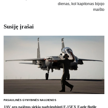
dienas, kol kapitonas bijojo
maišto
Susiję įrašai
PASAULINĖS GYNYBINĖS NAUJIENOS
JAV oro pajėgos siekia padvigubinti F-15EX Eagle flotilę