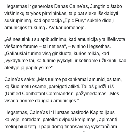
Hegsethas ir generolas Danas Caine'as, Jungtinio štabo
viršininkų tarybos pirmininkas, taip pat siekė išsklaidyti
susirūpinimą, kad operacija „Epic Fury“ sukėlė didelį
amunicijos trūkumą JAV kariuomenėje.
„Aš nesutinku su apibūdinimu, kad amunicija yra išeikvota
viešame forume – tai netiesa“, – tvirtino Hegsethas.
„Galiausiai turime visą ginkluotę, kurios reikia, kad
įvykdytume tai, ką turime įvykdyti, ir ketiname užtikrinti, kad
ateityje ją papildysime“.
Caine'as sakė: „Mes turime pakankamai amunicijos tam,
ką šiuo metu esame įpareigoti atlikti. Tai aš girdžiu iš
(Unified Combatant Commands)”, pažymėdamas: „Mes
visada norime daugiau amunicijos.”
Hegsethas, Caine'as ir Hurstas pasirodė Kapitolijaus
kalvoje, norėdami pateikti dvipusį kreipimąsi, apimantį
metinį biudžetą ir papildomą finansavimą vykstančiam