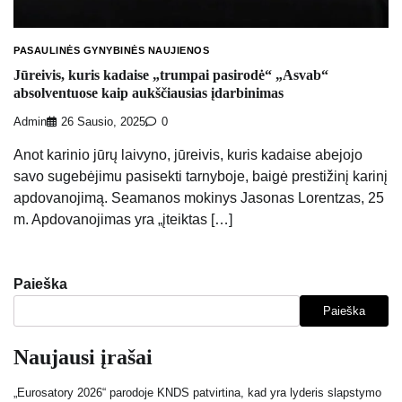
PASAULINĖS GYNYBINĖS NAUJIENOS
Jūreivis, kuris kadaise „trumpai pasirodė“ „Asvab“
absolventuose kaip aukščiausias įdarbinimas
Admin
26 Sausio, 2025
0
Anot karinio jūrų laivyno, jūreivis, kuris kadaise abejojo ​​
savo sugebėjimu pasisekti tarnyboje, baigė prestižinį karinį
apdovanojimą. Seamanos mokinys Jasonas Lorentzas, 25
m. Apdovanojimas yra „įteiktas […]
Paieška
Paieška
Naujausi įrašai
„Eurosatory 2026“ parodoje KNDS patvirtina, kad yra lyderis slapstymo