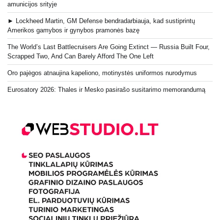
amunicijos srityje
► Lockheed Martin, GM Defense bendradarbiauja, kad sustiprintų
Amerikos gamybos ir gynybos pramonės bazę
The World’s Last Battlecruisers Are Going Extinct — Russia Built Four,
Scrapped Two, And Can Barely Afford The One Left
Oro pajėgos atnaujina kapeliono, motinystės uniformos nurodymus
Eurosatory 2026: Thales ir Mesko pasirašo susitarimo memorandumą