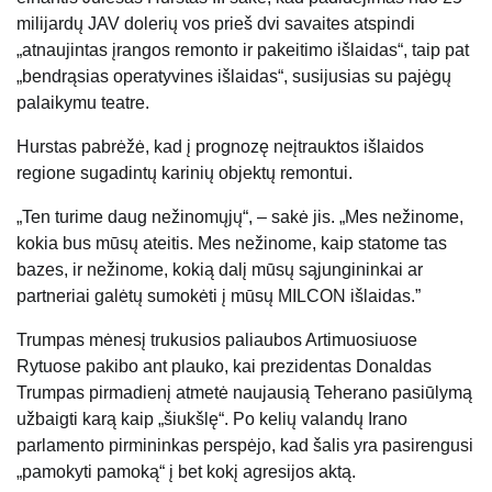
milijardų JAV dolerių vos prieš dvi savaites atspindi
„atnaujintas įrangos remonto ir pakeitimo išlaidas“, taip pat
„bendrąsias operatyvines išlaidas“, susijusias su pajėgų
palaikymu teatre.
Hurstas pabrėžė, kad į prognozę neįtrauktos išlaidos
regione sugadintų karinių objektų remontui.
„Ten turime daug nežinomųjų“, – sakė jis. „Mes nežinome,
kokia bus mūsų ateitis. Mes nežinome, kaip statome tas
bazes, ir nežinome, kokią dalį mūsų sąjungininkai ar
partneriai galėtų sumokėti į mūsų MILCON išlaidas.”
Trumpas mėnesį trukusios paliaubos Artimuosiuose
Rytuose pakibo ant plauko, kai prezidentas Donaldas
Trumpas pirmadienį atmetė naujausią Teherano pasiūlymą
užbaigti karą kaip „šiukšlę“. Po kelių valandų Irano
parlamento pirmininkas perspėjo, kad šalis yra pasirengusi
„pamokyti pamoką“ į bet kokį agresijos aktą.