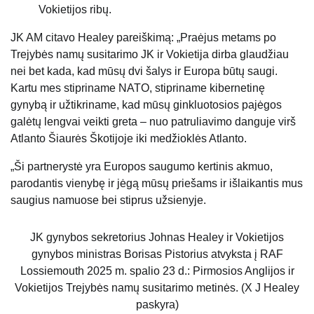
Vokietijos ribų.
JK AM citavo Healey pareiškimą: „Praėjus metams po
Trejybės namų susitarimo JK ir Vokietija dirba glaudžiau
nei bet kada, kad mūsų dvi šalys ir Europa būtų saugi.
Kartu mes stipriname NATO, stipriname kibernetinę
gynybą ir užtikriname, kad mūsų ginkluotosios pajėgos
galėtų lengvai veikti greta – nuo ​​patruliavimo danguje virš
Atlanto Šiaurės Škotijoje iki medžioklės Atlanto.
„Ši partnerystė yra Europos saugumo kertinis akmuo,
parodantis vienybę ir jėgą mūsų priešams ir išlaikantis mus
saugius namuose bei stiprus užsienyje.
JK gynybos sekretorius Johnas Healey ir Vokietijos
gynybos ministras Borisas Pistorius atvyksta į RAF
Lossiemouth 2025 m. spalio 23 d.: Pirmosios Anglijos ir
Vokietijos Trejybės namų susitarimo metinės. (X J Healey
paskyra)