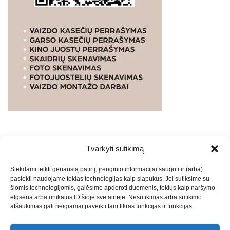
Tvarkyti sutikimą
WEBSTUDIO.LT
© SKAITMENINIO MARKETINGO
Siekdami teikti geriausią patirtį, įrenginio informacijai saugoti ir (arba)
PASLAUGOS. SEO tekstų rašymas, turinio kūrimas,
pasiekti naudojame tokias technologijas kaip slapukus. Jei sutiksime su
straipsnių rašymas ir talpinimas į mūsų valdomas
šiomis technologijomis, galėsime apdoroti duomenis, tokius kaip naršymo
svetaines.2026
Armijai.LT
Theme: Express News By
Adore
elgsena arba unikalūs ID šioje svetainėje. Nesutikimas arba sutikimo
atšaukimas gali neigiamai paveikti tam tikras funkcijas ir funkcijas.
Themes
.