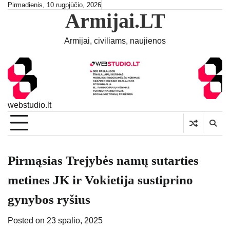
Skip
Pirmadienis, 10 rugpjūčio, 2026
Armijai.LT
to
content
Armijai, civiliams, naujienos
webstudio.lt
Pirmąsias Trejybės namų sutarties
metines JK ir Vokietija sustiprino
gynybos ryšius
Posted on
23 spalio, 2025