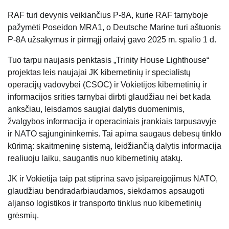
RAF turi devynis veikiančius P-8A, kurie RAF tarnyboje
pažymėti Poseidon MRA1, o Deutsche Marine turi aštuonis
P-8A užsakymus ir pirmąjį orlaivį gavo 2025 m. spalio 1 d.
Tuo tarpu naujasis penktasis „Trinity House Lighthouse“
projektas leis naujajai JK kibernetinių ir specialistų
operacijų vadovybei (CSOC) ir Vokietijos kibernetinių ir
informacijos srities tarnybai dirbti glaudžiau nei bet kada
anksčiau, leisdamos saugiai dalytis duomenimis,
žvalgybos informacija ir operaciniais įrankiais tarpusavyje
ir NATO sąjungininkėmis. Tai apima saugaus debesų tinklo
kūrimą: skaitmeninę sistemą, leidžiančią dalytis informacija
realiuoju laiku, saugantis nuo kibernetinių atakų.
JK ir Vokietija taip pat stiprina savo įsipareigojimus NATO,
glaudžiau bendradarbiaudamos, siekdamos apsaugoti
aljanso logistikos ir transporto tinklus nuo kibernetinių
grėsmių.