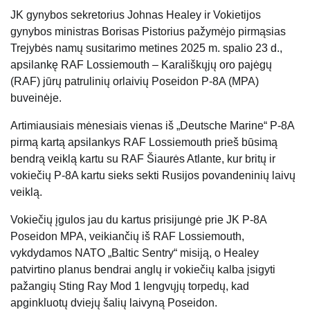
JK gynybos sekretorius Johnas Healey ir Vokietijos
gynybos ministras Borisas Pistorius pažymėjo pirmąsias
Trejybės namų susitarimo metines 2025 m. spalio 23 d.,
apsilankę RAF Lossiemouth – Karališkųjų oro pajėgų
(RAF) jūrų patrulinių orlaivių Poseidon P-8A (MPA)
buveinėje.
Artimiausiais mėnesiais vienas iš „Deutsche Marine“ P-8A
pirmą kartą apsilankys RAF Lossiemouth prieš būsimą
bendrą veiklą kartu su RAF Šiaurės Atlante, kur britų ir
vokiečių P-8A kartu sieks sekti Rusijos povandeninių laivų
veiklą.
Vokiečių įgulos jau du kartus prisijungė prie JK P-8A
Poseidon MPA, veikiančių iš RAF Lossiemouth,
vykdydamos NATO „Baltic Sentry“ misiją, o Healey
patvirtino planus bendrai anglų ir vokiečių kalba įsigyti
pažangių Sting Ray Mod 1 lengvųjų torpedų, kad
apginkluotų dviejų šalių laivyną Poseidon.