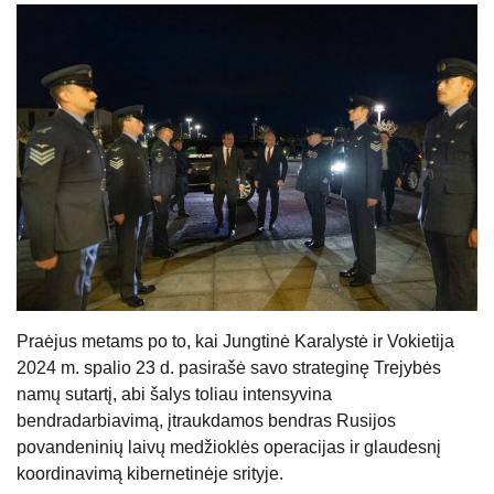
Praėjus metams po to, kai Jungtinė Karalystė ir Vokietija
2024 m. spalio 23 d. pasirašė savo strateginę Trejybės
namų sutartį, abi šalys toliau intensyvina
bendradarbiavimą, įtraukdamos bendras Rusijos
povandeninių laivų medžioklės operacijas ir glaudesnį
koordinavimą kibernetinėje srityje.