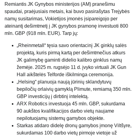
Remiantis JK Gynybos ministerijos (AM) pranešimu
spaudai, praėjusiais metais, kai buvo pasirašytas Trejybės
namų susitarimas, Vokietijos įmonės įsipareigojo per
ateinantį dešimtmetį į JK gynybos pramonę investuoti 800
mln. GBP (918 mln. EUR). Tarp jų:
„Rheinmetall“ tęsia savo orientacinį JK ginklų salės
projektą, kuris pirmą kartą per dešimtmečius atkurs
JK galimybę gaminti didelio kalibro ginklus namų
žemėje. 2025 m. rugsėjo 11 d. įvyko virtuali JK Gun
Hall aikštelės Telforde iškilminga ceremonija.
„Helsing“ planuoja naują jūrinių sklandytuvų
bepiločių orlaivių gamyklą Plimute, remiamą 350 mln.
GBP investicijų į dirbtinį intelektą.
ARX ​​Robotics investuoja 45 mln. GBP, sukurdama
90 aukštos kvalifikacijos darbo vietų naujame
nepilotuojamų sistemų gamybos objekte.
Starkas atidaro didelę dronų gamybos įmonę Viltšyre,
sukurdamas 100 darbo vietų pirmoje vietoje už