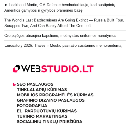
► Lockheed Martin, GM Defense bendradarbiauja, kad sustiprintų
Amerikos gamybos ir gynybos pramonės bazę
The World’s Last Battlecruisers Are Going Extinct — Russia Built Four,
Scrapped Two, And Can Barely Afford The One Left
Oro pajėgos atnaujina kapeliono, motinystės uniformos nurodymus
Eurosatory 2026: Thales ir Mesko pasirašo susitarimo memorandumą