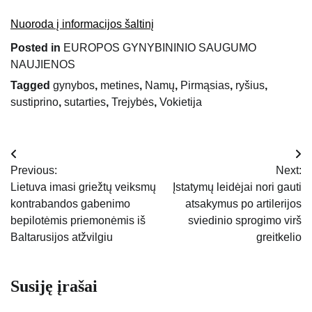
Nuoroda į informacijos šaltinį
Posted in
EUROPOS GYNYBININIO SAUGUMO
NAUJIENOS
Tagged
gynybos
,
metines
,
Namų
,
Pirmąsias
,
ryšius
,
sustiprino
,
sutarties
,
Trejybės
,
Vokietija
Navigacija
Previous:
Next:
tarp
Lietuva imasi griežtų veiksmų
Įstatymų leidėjai nori gauti
kontrabandos gabenimo
atsakymus po artilerijos
įrašų
bepilotėmis priemonėmis iš
sviedinio sprogimo virš
Baltarusijos atžvilgiu
greitkelio
Susiję įrašai