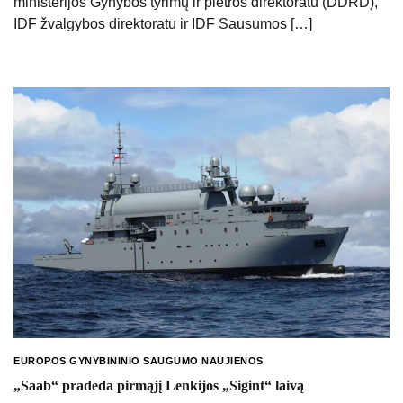
ministerijos Gynybos tyrimų ir plėtros direktoratu (DDRD),
IDF žvalgybos direktoratu ir IDF Sausumos […]
EUROPOS GYNYBININIO SAUGUMO NAUJIENOS
„Saab“ pradeda pirmąjį Lenkijos „Sigint“ laivą