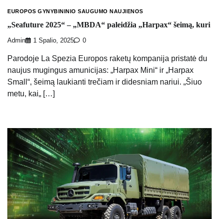
EUROPOS GYNYBININIO SAUGUMO NAUJIENOS
„Seafuture 2025“ – „MBDA“ paleidžia „Harpax“ šeimą, kuri
Admin
1 Spalio, 2025
0
Parodoje La Spezia Europos raketų kompanija pristatė du
naujus mugingus amunicijas: „Harpax Mini“ ir „Harpax
Small“, šeimą laukianti trečiam ir didesniam nariui. „Šiuo
metu, kai„ […]