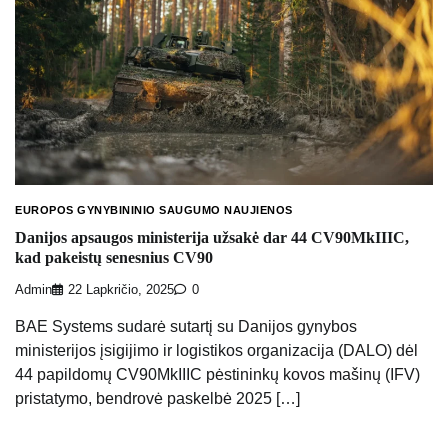
EUROPOS GYNYBININIO SAUGUMO NAUJIENOS
Danijos apsaugos ministerija užsakė dar 44 CV90MkIIIC,
kad pakeistų senesnius CV90
Admin
22 Lapkričio, 2025
0
BAE Systems sudarė sutartį su Danijos gynybos
ministerijos įsigijimo ir logistikos organizacija (DALO) dėl
44 papildomų CV90MkIIIC pėstininkų kovos mašinų (IFV)
pristatymo, bendrovė paskelbė 2025 […]