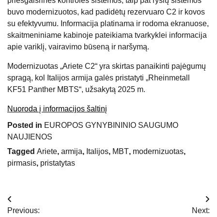
priešgaisrinės kontrolės sistemos, taip pat ryšių sistemos
buvo modernizuotos, kad padidėtų rezervuaro C2 ir kovos
su efektyvumu. Informacija platinama ir rodoma ekranuose,
skaitmeniniame kabinoje pateikiama tvarkyklei informacija
apie variklį, vairavimo būseną ir naršymą.
Modernizuotas „Ariete C2“ yra skirtas panaikinti pajėgumų
spragą, kol Italijos armija galės pristatyti „Rheinmetall
KF51 Panther MBTS“, užsakytą 2025 m.
Nuoroda į informacijos šaltinį
Posted in
EUROPOS GYNYBININIO SAUGUMO
NAUJIENOS
Tagged
Ariete
,
armija
,
Italijos
,
MBT
,
modernizuotas
,
pirmasis
,
pristatytas
Navigacija
Previous:
Next: