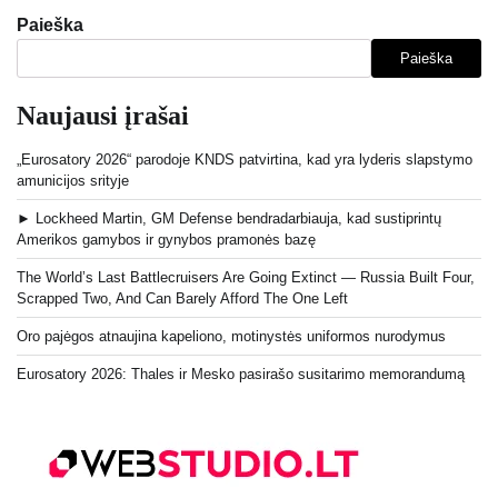
Paieška
Paieška
Naujausi įrašai
„Eurosatory 2026“ parodoje KNDS patvirtina, kad yra lyderis slapstymo
amunicijos srityje
► Lockheed Martin, GM Defense bendradarbiauja, kad sustiprintų
Amerikos gamybos ir gynybos pramonės bazę
The World’s Last Battlecruisers Are Going Extinct — Russia Built Four,
Scrapped Two, And Can Barely Afford The One Left
Oro pajėgos atnaujina kapeliono, motinystės uniformos nurodymus
Eurosatory 2026: Thales ir Mesko pasirašo susitarimo memorandumą