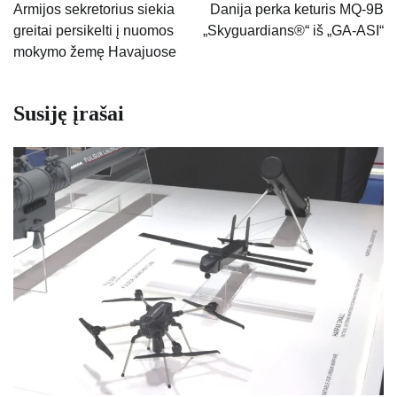
tarp
Armijos sekretorius siekia
Danija perka keturis MQ-9B
greitai persikelti į nuomos
„Skyguardians®“ iš „GA-ASI“
įrašų
mokymo žemę Havajuose
Susiję įrašai