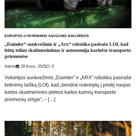
EUROPOS GYNYBININIO SAUGUMO NAUJIENOS
„Daimler“ sunkvežimis ir „Arx“ robotika pasirašo LOI, kad
būtų toliau skaitmeninimas ir autonomija karinėse transporto
priemonėse
Admin
29 Kovo, 2025
0
Vokietijos sunkvežimis „Daimler“ ir „ARX“ robotika pasirašė
ketinimų laišką (LOI), kad „bendrai nukreiptų į priekį naujos
kartos skaitmeninės plėtros kartos karinių transporto
priemonių srityje“, – […]