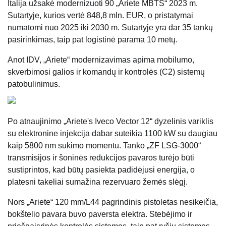
Italija užsakė modernizuoti 90 „Ariete MBTS“ 2023 m.
Sutartyje, kurios vertė 848,8 mln. EUR, o pristatymai
numatomi nuo 2025 iki 2030 m. Sutartyje yra dar 35 tankų
pasirinkimas, taip pat logistinė parama 10 metų.
Anot IDV, „Ariete“ modernizavimas apima mobilumo,
skverbimosi galios ir komandų ir kontrolės (C2) sistemų
patobulinimus.
Po atnaujinimo „Ariete's Iveco Vector 12“ dyzelinis variklis
su elektronine injekcija dabar suteikia 1100 kW su daugiau
kaip 5800 nm sukimo momentu. Tanko „ZF LSG-3000“
transmisijos ir šoninės redukcijos pavaros turėjo būti
sustiprintos, kad būtų pasiekta padidėjusi energija, o
platesni takeliai sumažina rezervuaro žemės slėgį.
Nors „Ariete“ 120 mm/L44 pagrindinis pistoletas nesikeičia,
bokštelio pavara buvo paversta elektra. Stebėjimo ir