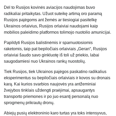
Dėl to Rusijos kovinės aviacijos naudojimas buvo
radikaliai pritaikytas. Užuot suteikę artimą oro paramą
Rusijos pajėgoms ant žemės ar tiesiogiai pasitelkę
Ukrainos orlaivius, Rusijos orlaiviai naudojami kaip
mobilios paleidimo platformos tolimojo nuotolio amunicijai.
Papildyti Rusijos balistinėmis ir sparnuotosiomis
raketomis, taip pat bepiločiais orlaiviais „Geran“, Rusijos
orlaiviai šaudo savo ginkluotę iš toli už priekio, labai
saugodamiesi nuo Ukrainos rankų nuostolių.
Tiek Rusijos, tiek Ukrainos pajėgos paskatino radikalius
eksperimentus su bepiločiais orlaiviais ir kovos su dronais
karą. Kai kurios svarbios naujovės yra antžeminiai
žvejybos tinklais uždengti praėjimai, apsaugantys
transporto priemones ir po juo esantį personalą nuo
sprogmenų prikrautų dronų.
Abiejų pusių elektroninio karo turtas yra toks intensyvus,