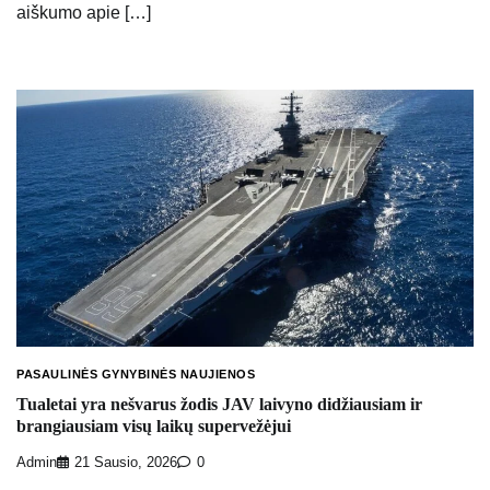
aiškumo apie […]
PASAULINĖS GYNYBINĖS NAUJIENOS
Tualetai yra nešvarus žodis JAV laivyno didžiausiam ir
brangiausiam visų laikų supervežėjui
Admin
21 Sausio, 2026
0