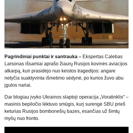
Pagrindiniai punktai ir santrauka –
Ekspertas Calebas
Larsonas išsamiai aprašo žiaurų Rusijos kovinės aviacijos
atkarpą, kuri prasidėjo nuo keistos tragedijos: angare
netyčia suaktyvinta išmetimo sėdynė, po kurios žuvo abu
įgulos nariai.
Dar blogiau įvyko Ukrainos slaptoji operacija „Voratinklis“ –
masinis bepiločio lėktuvo smūgis, kurį surengė SBU prieš
keturias Rusijos bombonešių bazes, esančias už šimtų
mylių nuo fronto.