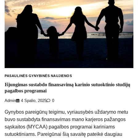
PASAULINĖS GYNYBINĖS NAUJIENOS
Išjungimas sustabdo finansavimą karinio sutuoktinio studijų
pagalbos programai
Admin
4 Spalio, 2025
0
Gynybos pareigūnų teigimu, vyriausybės uždarymo metu
buvo sustabdyta finansavimas mano karjeros pažangos
sąskaitos (MYCAA) pagalbos programai kariniams
sutuoktiniams. Pareigūnai šią savaitę pateikė daugiau