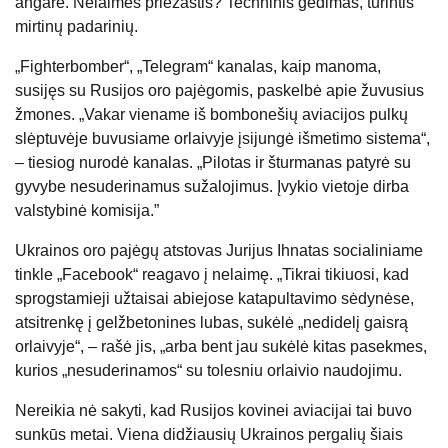
angare. Nelaimės priežastis? Techninis gedimas, turintis
mirtinų padarinių.
„Fighterbomber“, „Telegram“ kanalas, kaip manoma,
susijęs su Rusijos oro pajėgomis, paskelbė apie žuvusius
žmones. „Vakar viename iš bombonešių aviacijos pulkų
slėptuvėje buvusiame orlaivyje įsijungė išmetimo sistema“,
– tiesiog nurodė kanalas. „Pilotas ir šturmanas patyrė su
gyvybe nesuderinamus sužalojimus. Įvykio vietoje dirba
valstybinė komisija.”
Ukrainos oro pajėgų atstovas Jurijus Ihnatas socialiniame
tinkle „Facebook“ reagavo į nelaimę. „Tikrai tikiuosi, kad
sprogstamieji užtaisai abiejose katapultavimo sėdynėse,
atsitrenkę į gelžbetonines lubas, sukėlė „nedidelį gaisrą
orlaivyje“, – rašė jis, „arba bent jau sukėlė kitas pasekmes,
kurios „nesuderinamos“ su tolesniu orlaivio naudojimu.
Nereikia nė sakyti, kad Rusijos kovinei aviacijai tai buvo
sunkūs metai. Viena didžiausių Ukrainos pergalių šiais