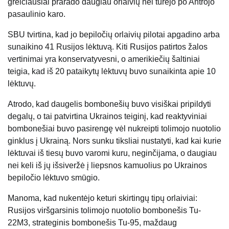
greičiausiai prarado daugiau orlaivių nei turėjo po Antrojo
pasaulinio karo.
SBU tvirtina, kad jo bepiločių orlaivių pilotai apgadino arba
sunaikino 41 Rusijos lėktuvą. Kiti Rusijos patirtos žalos
vertinimai yra konservatyvesni, o amerikiečių šaltiniai
teigia, kad iš 20 pataikytų lėktuvų buvo sunaikinta apie 10
lėktuvų.
Atrodo, kad daugelis bombonešių buvo visiškai pripildyti
degalų, o tai patvirtina Ukrainos teiginį, kad reaktyviniai
bombonešiai buvo pasirengę vėl nukreipti tolimojo nuotolio
ginklus į Ukrainą. Nors sunku tiksliai nustatyti, kad kai kurie
lėktuvai iš tiesų buvo varomi kuru, neginčijama, o daugiau
nei keli iš jų išsiveržė į liepsnos kamuolius po Ukrainos
bepiločio lėktuvo smūgio.
Manoma, kad nukentėjo keturi skirtingų tipų orlaiviai:
Rusijos viršgarsinis tolimojo nuotolio bombonešis Tu-
22M3, strateginis bombonešis Tu-95, maždaug