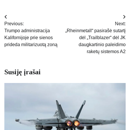
Navigacija
Previous:
Next:
tarp
Trumpo administracija
„Rheinmetall“ pasirašė sutartį
Kalifornijoje prie sienos
dėl „Trailblazer“ dėl JK
įrašų
prideda militarizuotą zoną
daugkartinio paleidimo
raketų sistemos A2
Susiję įrašai