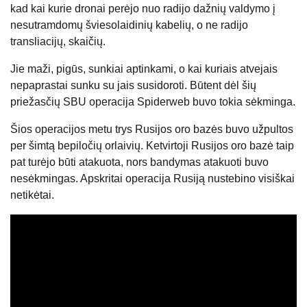
kad kai kurie dronai perėjo nuo radijo dažnių valdymo į
nesutramdomų šviesolaidinių kabelių, o ne radijo
transliacijų, skaičių.
Jie maži, pigūs, sunkiai aptinkami, o kai kuriais atvejais
nepaprastai sunku su jais susidoroti. Būtent dėl ​​šių
priežasčių SBU operacija Spiderweb buvo tokia sėkminga.
Šios operacijos metu trys Rusijos oro bazės buvo užpultos
per šimtą bepiločių orlaivių. Ketvirtoji Rusijos oro bazė taip
pat turėjo būti atakuota, nors bandymas atakuoti buvo
nesėkmingas. Apskritai operacija Rusiją nustebino visiškai
netikėtai.