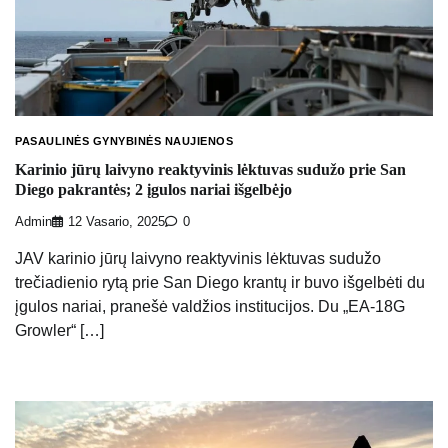
PASAULINĖS GYNYBINĖS NAUJIENOS
Karinio jūrų laivyno reaktyvinis lėktuvas sudužo prie San
Diego pakrantės; 2 įgulos nariai išgelbėjo
Admin
12 Vasario, 2025
0
JAV karinio jūrų laivyno reaktyvinis lėktuvas sudužo
trečiadienio rytą prie San Diego krantų ir buvo išgelbėti du
įgulos nariai, pranešė valdžios institucijos. Du „EA-18G
Growler“ […]