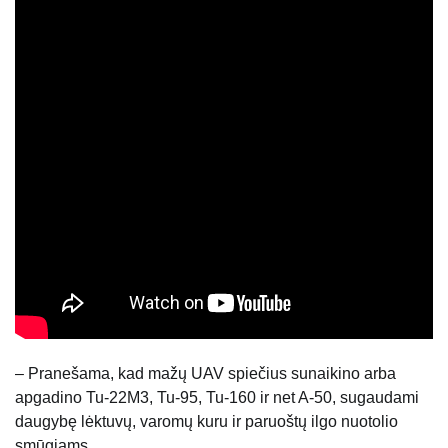
– Pranešama, kad mažų UAV spiečius sunaikino arba
apgadino Tu-22M3, Tu-95, Tu-160 ir net A-50, sugaudami
daugybę lėktuvų, varomų kuru ir paruoštų ilgo nuotolio
smūgiams.