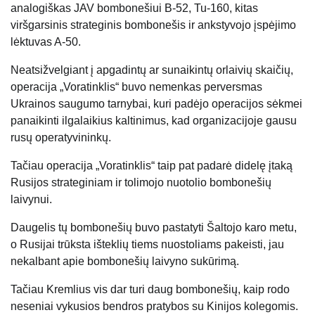
analogiškas JAV bombonešiui B-52, Tu-160, kitas
viršgarsinis strateginis bombonešis ir ankstyvojo įspėjimo
lėktuvas A-50.
Neatsižvelgiant į apgadintų ar sunaikintų orlaivių skaičių,
operacija „Voratinklis“ buvo nemenkas perversmas
Ukrainos saugumo tarnybai, kuri padėjo operacijos sėkmei
panaikinti ilgalaikius kaltinimus, kad organizacijoje gausu
rusų operatyvininkų.
Tačiau operacija „Voratinklis“ taip pat padarė didelę įtaką
Rusijos strateginiam ir tolimojo nuotolio bombonešių
laivynui.
Daugelis tų bombonešių buvo pastatyti Šaltojo karo metu,
o Rusijai trūksta išteklių tiems nuostoliams pakeisti, jau
nekalbant apie bombonešių laivyno sukūrimą.
Tačiau Kremlius vis dar turi daug bombonešių, kaip rodo
neseniai vykusios bendros pratybos su Kinijos kolegomis.