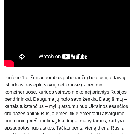
Birželio 1 d. šimtai bombas gabenančių bepiločių orlaivių
išlindo iš paslėptų skyrių netikruose gabenimo
konteineriuose, kuriuos vairavo nieko neįtariantys Rusijos
bendrininkai. Dauguma jų rado savo ženklą. Daug šimtų –
kartais tūkstančius – mylių atstumu nuo Ukrainos esančios
oro bazės aplink Rusiją ėmėsi tik elementarių atsargumo
priemonių prieš puolimą, klaidingai manydamos, kad yra
apsaugotos nuo atakos. Tačiau per tą vieną dieną Rusija