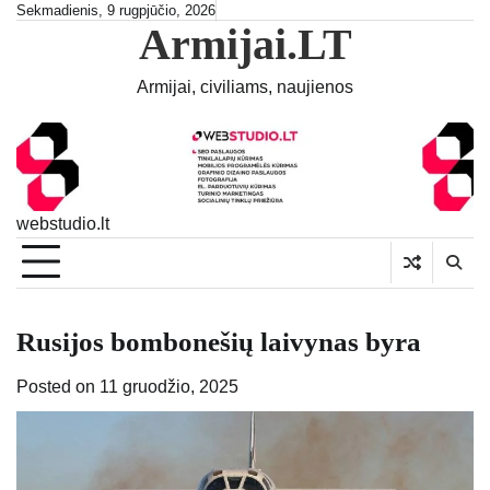
Skip
Sekmadienis, 9 rugpjūčio, 2026
Armijai.LT
to
content
Armijai, civiliams, naujienos
webstudio.lt
Rusijos bombonešių laivynas byra
Posted on
11 gruodžio, 2025