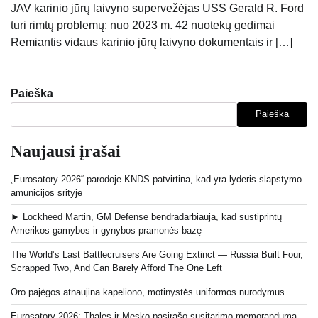
JAV karinio jūrų laivyno supervežėjas USS Gerald R. Ford
turi rimtų problemų: nuo 2023 m. 42 nuotekų gedimai
Remiantis vidaus karinio jūrų laivyno dokumentais ir […]
Paieška
Paieška
Naujausi įrašai
„Eurosatory 2026“ parodoje KNDS patvirtina, kad yra lyderis slapstymo
amunicijos srityje
► Lockheed Martin, GM Defense bendradarbiauja, kad sustiprintų
Amerikos gamybos ir gynybos pramonės bazę
The World’s Last Battlecruisers Are Going Extinct — Russia Built Four,
Scrapped Two, And Can Barely Afford The One Left
Oro pajėgos atnaujina kapeliono, motinystės uniformos nurodymus
Eurosatory 2026: Thales ir Mesko pasirašo susitarimo memorandumą