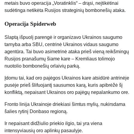
metais buvo operacija „Voratinklis“ – drąsi, neįtikėtinai
sudėtinga netikėta Rusijos strateginių bombonešių ataka.
Operacija Spiderweb
Slaptą išpuolį parengė ir organizavo Ukrainos saugumo
tarnyba arba SBU, centrinė Ukrainos vidaus saugumo
agentūra. Tai buvo asimetrinė ataka prieš vieną reikšmingų
Rusijos pranašumų šiame kare – Kremliaus tolimojo
nuotolio bombonešių orlaivių parką.
Įdomu tai, kad oro pajėgos Ukrainos kare atsidūrė antrinėje
pusėje prieš šlifuojantį sausumos karą, kuris apibrėžė šį
konfliktą, nepaisant Ukrainos oro pajėgų nepalankumo ore.
Fronto linija Ukrainoje driekiasi šimtus mylių, nukirsdama
šalies rytinį Donbaso regioną.
Ir nepaisant didžiulio priekio ilgio, tai yra viena
intensyviausių oro aplinkų pasaulyje.