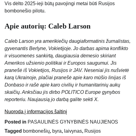
Vis dėlto 2025-ieji būtų pavojingi metai būti Rusijos
bombonešio pilotu.
Apie autorių: Caleb Larson
Caleb Larson yra amerikiečių daugiaformatinis žurnalistas,
gyvenantis Berlyne, Vokietijoje. Jo darbas apima konflikto
ir visuomenės sankirtą, daugiausia dėmesio skiriant
Amerikos užsienio politikai ir Europos saugumui. Jis
pranešė iš Vokietijos, Rusijos ir JAV. Neseniai jis nušvietė
karą Ukrainoje, plačiai pranešė apie karo mūšio linijas iš
Donbaso ir rašė apie karo civilių ir humanitarinių aukų
skaičių. Anksčiau jis dirbo POLITICO Europe gynybos
reporteriu. Naujausią jo darbą galite sekti X.
Nuoroda į informacijos šaltinį
Posted in
PASAULINĖS GYNYBINĖS NAUJIENOS
Tagged
bombonešių
,
byra
,
laivynas
,
Rusijos