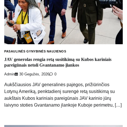
PASAULINĖS GYNYBINĖS NAUJIENOS
JAV generolas rengia retą susitikimą su Kubos kariniais
pareigūnais netoli Gvantanamo įlankos
Admin
30 Gegužės, 2026
0
Aukščiausios JAV generalinės pajėgos, prižiūrinčios
Lotynų Ameriką, penktadienį surengė retą susitikimą su
aukštais Kubos kariniais pareigūnais JAV karinio jūrų
laivyno stoties Gvantanamo įlankoje Kuboje perimetru, […]