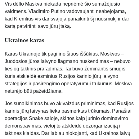
Vis dėlto Maskva niekada nepriėmė šio sumažėjusio
vaidmens. Vladimiro Putino vadovaujant, neabejojama,
kad Kremlius vis dar svajoja panaikinti šį nuosmukį ir dar
kartą patvirtinti savo jūrų įtaką.
Ukrainos karas
Karas Ukrainoje tik pagilino šiuos iššūkius. Moskvos –
Juodosios jūros laivyno flagmano nuskendimas – nebuvo
tiesiog taktinis praradimas. Tai buvo žeminantis smūgis,
kuris atskleidė esminius Rusijos karinio jūrų laivyno
strategijos ir pasirengimo operatyvumui trūkumus. Moskva
neturėjo būti pažeidžiama.
Jos sunaikinimas buvo akivaizdus priminimas, kad Rusijos
karinis jūrų laivynas lieka pasmerktas trūkumais. Panašiai
operacijos Snake saloje, skirtos kaip jūrinio dominavimo
demonstravimas, vietoj to atskleidė dezorganizaciją ir
taktines klaidas. Dar labiau niokojanti, kad Ukrainos laivų