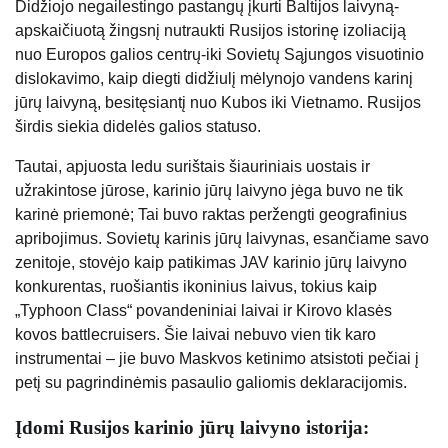
Didžiojo negailestingo pastangų įkurti Baltijos laivyną-
apskaičiuotą žingsnį nutraukti Rusijos istorinę izoliaciją
nuo Europos galios centrų-iki Sovietų Sąjungos visuotinio
dislokavimo, kaip diegti didžiulį mėlynojo vandens karinį
jūrų laivyną, besitęsiantį nuo Kubos iki Vietnamo. Rusijos
širdis siekia didelės galios statuso.
Tautai, apjuosta ledu surištais šiauriniais uostais ir
užrakintose jūrose, karinio jūrų laivyno jėga buvo ne tik
karinė priemonė; Tai buvo raktas peržengti geografinius
apribojimus. Sovietų karinis jūrų laivynas, esančiame savo
zenitoje, stovėjo kaip patikimas JAV karinio jūrų laivyno
konkurentas, ruošiantis ikoninius laivus, tokius kaip
„Typhoon Class“ povandeniniai laivai ir Kirovo klasės
kovos battlecruisers. Šie laivai nebuvo vien tik karo
instrumentai – jie buvo Maskvos ketinimo atsistoti pečiai į
petį su pagrindinėmis pasaulio galiomis deklaracijomis.
Įdomi Rusijos karinio jūrų laivyno istorija: