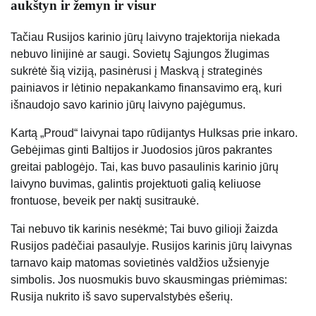
aukštyn ir žemyn ir visur
Tačiau Rusijos karinio jūrų laivyno trajektorija niekada
nebuvo linijinė ar saugi. Sovietų Sąjungos žlugimas
sukrėtė šią viziją, pasinėrusi į Maskvą į strateginės
painiavos ir lėtinio nepakankamo finansavimo erą, kuri
išnaudojo savo karinio jūrų laivyno pajėgumus.
Kartą „Proud“ laivynai tapo rūdijantys Hulksas prie inkaro.
Gebėjimas ginti Baltijos ir Juodosios jūros pakrantes
greitai pablogėjo. Tai, kas buvo pasaulinis karinio jūrų
laivyno buvimas, galintis projektuoti galią keliuose
frontuose, beveik per naktį susitraukė.
Tai nebuvo tik karinis nesėkmė; Tai buvo gilioji žaizda
Rusijos padėčiai pasaulyje. Rusijos karinis jūrų laivynas
tarnavo kaip matomas sovietinės valdžios užsienyje
simbolis. Jos nuosmukis buvo skausmingas priėmimas:
Rusija nukrito iš savo supervalstybės ešerių.