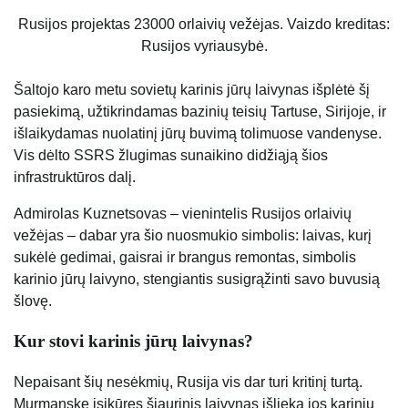
Rusijos projektas 23000 orlaivių vežėjas. Vaizdo kreditas:
Rusijos vyriausybė.
Šaltojo karo metu sovietų karinis jūrų laivynas išplėtė šį
pasiekimą, užtikrindamas bazinių teisių Tartuse, Sirijoje, ir
išlaikydamas nuolatinį jūrų buvimą tolimuose vandenyse.
Vis dėlto SSRS žlugimas sunaikino didžiąją šios
infrastruktūros dalį.
Admirolas Kuznetsovas – vienintelis Rusijos orlaivių
vežėjas – dabar yra šio nuosmukio simbolis: laivas, kurį
sukėlė gedimai, gaisrai ir brangus remontas, simbolis
karinio jūrų laivyno, stengiantis susigrąžinti savo buvusią
šlovę.
Kur stovi karinis jūrų laivynas?
Nepaisant šių nesėkmių, Rusija vis dar turi kritinį turtą.
Murmanske įsikūręs šiaurinis laivynas išlieka jos karinių