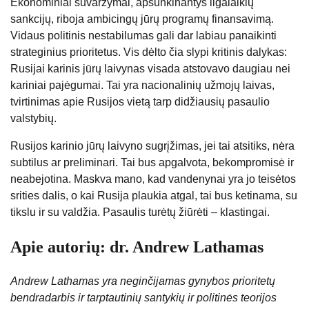
Ekonominiai suvaržymai, apsunkinantys ilgalaikių
sankcijų, riboja ambicingų jūrų programų finansavimą.
Vidaus politinis nestabilumas gali dar labiau panaikinti
strateginius prioritetus. Vis dėlto čia slypi kritinis dalykas:
Rusijai karinis jūrų laivynas visada atstovavo daugiau nei
kariniai pajėgumai. Tai yra nacionalinių užmojų laivas,
tvirtinimas apie Rusijos vietą tarp didžiausių pasaulio
valstybių.
Rusijos karinio jūrų laivyno sugrįžimas, jei tai atsitiks, nėra
subtilus ar preliminari. Tai bus apgalvota, bekompromisė ir
neabejotina. Maskva mano, kad vandenynai yra jo teisėtos
srities dalis, o kai Rusija plaukia atgal, tai bus ketinama, su
tikslu ir su valdžia. Pasaulis turėtų žiūrėti – klastingai.
Apie autorių: dr. Andrew Lathamas
Andrew Lathamas yra neginčijamas gynybos prioritetų
bendradarbis ir tarptautinių santykių ir politinės teorijos