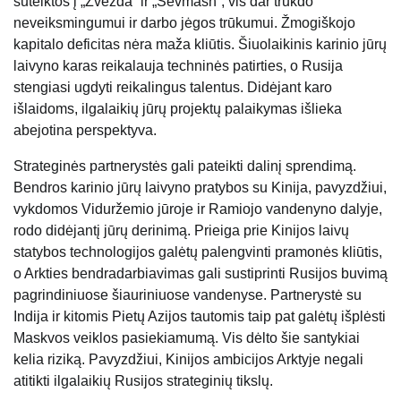
sutelktos į „Zvezda“ ir „Sevmash“, vis dar trukdo
neveiksmingumui ir darbo jėgos trūkumui. Žmogiškojo
kapitalo deficitas nėra maža kliūtis. Šiuolaikinis karinio jūrų
laivyno karas reikalauja techninės patirties, o Rusija
stengiasi ugdyti reikalingus talentus. Didėjant karo
išlaidoms, ilgalaikių jūrų projektų palaikymas išlieka
abejotina perspektyva.
Strateginės partnerystės gali pateikti dalinį sprendimą.
Bendros karinio jūrų laivyno pratybos su Kinija, pavyzdžiui,
vykdomos Viduržemio jūroje ir Ramiojo vandenyno dalyje,
rodo didėjantį jūrų derinimą. Prieiga prie Kinijos laivų
statybos technologijos galėtų palengvinti pramonės kliūtis,
o Arkties bendradarbiavimas gali sustiprinti Rusijos buvimą
pagrindiniuose šiauriniuose vandenyse. Partnerystė su
Indija ir kitomis Pietų Azijos tautomis taip pat galėtų išplėsti
Maskvos veiklos pasiekiamumą. Vis dėlto šie santykiai
kelia riziką. Pavyzdžiui, Kinijos ambicijos Arktyje negali
atitikti ilgalaikių Rusijos strateginių tikslų.