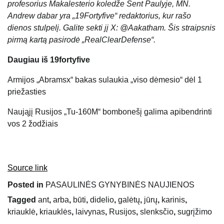
profesorius Makalesterio koledže Sent Paulyje, MN.
Andrew dabar yra „19Fortyfive“ redaktorius, kur rašo
dienos stulpelį. Galite sekti jį X: @Aakatham. Šis straipsnis
pirmą kartą pasirodė „RealClearDefense“.
Daugiau iš 19fortyfive
Armijos „Abramsx“ bakas sulaukia „viso dėmesio“ dėl 1
priežasties
Naująjį Rusijos „Tu-160M“ bombonešį galima apibendrinti
vos 2 žodžiais
Source link
Posted in
PASAULINĖS GYNYBINĖS NAUJIENOS
Tagged
ant
,
arba
,
būti
,
didelio
,
galėtų
,
jūrų
,
karinis
,
kriauklė
,
kriauklės
,
laivynas
,
Rusijos
,
slenksčio
,
sugrįžimo