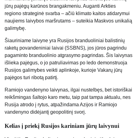
jūrų pajėgų karūnos brangakmeniu. Auganti Arkties
regiono strateginė svarba – ačiū klimato kaitos atidarymui
naujiems laivybos maršrutams – suteikia Maskvos unikalią
galimybę.
Šiauriniame laivyne yra Rusijos branduoliniai balistinių
raketų povandeniniai laivai (SSBNS), jos jūros pagrindu
pagaminto branduolinio atgrasymo pagrindas. Šis laivynas
išlieka pajėgus, o jo patruliavimas po ledo demonstruoja
Rusijos galimybes veikti aplinkoje, kurioje Vakarų jūrų
pajėgos turi ribotą patirtį.
Ramiojo vandenyno laivynas, ilgai nustelbęs, bet istoriškai
reikšmingas šaltojo karo metu, taip pat tampa aktualu, nes
Rusija atrodo į rytus, atpažindama Azijos ir Ramiojo
vandenyno didėjantį geopolitinį svorį.
Kelias į priekį Rusijos kariniam jūrų laivynui