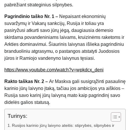
pabrėžiant strateginius silpnybes.
Pagrindinio taško Nr. 1 –
Nepaisant ekonominių
suvaržymų ir Vakarų sankcijų, Rusija ir toliau yra
pasiryžusi atkurti savo jūrų jėgą, daugiausia dėmesio
skirdama povandeniniams laivams, kruizinėms raketoms ir
Arkties dominavimui. Šiaurinis laivynas išlieka pagrindiniu
branduoliniu atgrasymu, o pastangos atstatyti Juodosios
jūros ir Ramiojo vandenyno laivynus tęsiasi.
https://www.youtube.com/watch?v=wpkdcx_deni
Rakto taškas Nr. 2 –
Ar Maskva gali susigrąžinti pasaulinę
karinio jūrų laivyno įtaką, tačiau jos ambicijos yra aiškios –
Rusija savo karinį jūrų laivyną mato kaip pagrindinį savo
didelės galios statusą.
Turinys:
Rusijos karinio jūrų laivyno ateitis: stiprybės, silpnybės ir