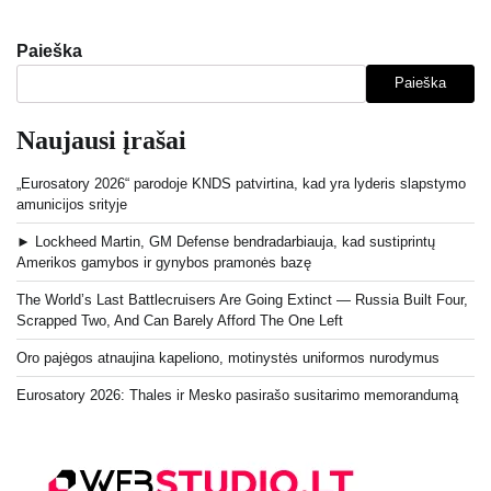
Paieška
Paieška
Naujausi įrašai
„Eurosatory 2026“ parodoje KNDS patvirtina, kad yra lyderis slapstymo
amunicijos srityje
► Lockheed Martin, GM Defense bendradarbiauja, kad sustiprintų
Amerikos gamybos ir gynybos pramonės bazę
The World’s Last Battlecruisers Are Going Extinct — Russia Built Four,
Scrapped Two, And Can Barely Afford The One Left
Oro pajėgos atnaujina kapeliono, motinystės uniformos nurodymus
Eurosatory 2026: Thales ir Mesko pasirašo susitarimo memorandumą