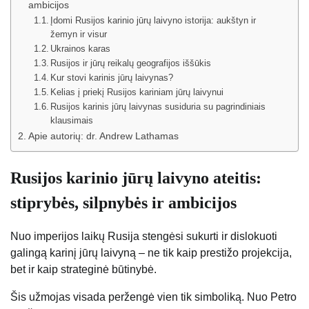
ambicijos
Įdomi Rusijos karinio jūrų laivyno istorija: aukštyn ir
žemyn ir visur
Ukrainos karas
Rusijos ir jūrų reikalų geografijos iššūkis
Kur stovi karinis jūrų laivynas?
Kelias į priekį Rusijos kariniam jūrų laivynui
Rusijos karinis jūrų laivynas susiduria su pagrindiniais
klausimais
Apie autorių: dr. Andrew Lathamas
Rusijos karinio jūrų laivyno ateitis:
stiprybės, silpnybės ir ambicijos
Nuo imperijos laikų Rusija stengėsi sukurti ir dislokuoti
galingą karinį jūrų laivyną – ne tik kaip prestižo projekcija,
bet ir kaip strateginė būtinybė.
Šis užmojas visada peržengė vien tik simboliką. Nuo Petro