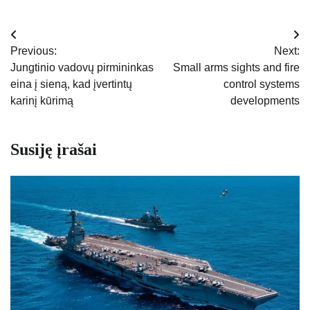
Navigacija
Previous:
Next:
tarp
Jungtinio vadovų pirmininkas
Small arms sights and fire
eina į sieną, kad įvertintų
control systems
įrašų
karinį kūrimą
developments
Susiję įrašai