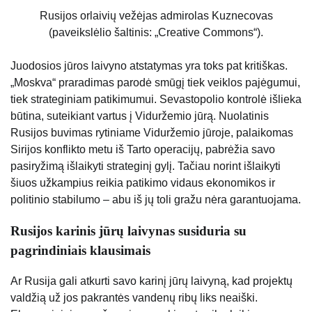
Rusijos orlaivių vežėjas admirolas Kuznecovas
(paveikslėlio šaltinis: „Creative Commons“).
Juodosios jūros laivyno atstatymas yra toks pat kritiškas.
„Moskva“ praradimas parodė smūgį tiek veiklos pajėgumui,
tiek strateginiam patikimumui. Sevastopolio kontrolė išlieka
būtina, suteikiant vartus į Viduržemio jūrą. Nuolatinis
Rusijos buvimas rytiniame Viduržemio jūroje, palaikomas
Sirijos konflikto metu iš Tarto operacijų, pabrėžia savo
pasiryžimą išlaikyti strateginį gylį. Tačiau norint išlaikyti
šiuos užkampius reikia patikimo vidaus ekonomikos ir
politinio stabilumo – abu iš jų toli gražu nėra garantuojama.
Rusijos karinis jūrų laivynas susiduria su
pagrindiniais klausimais
Ar Rusija gali atkurti savo karinį jūrų laivyną, kad projektų
valdžią už jos pakrantės vandenų ribų liks neaiški.