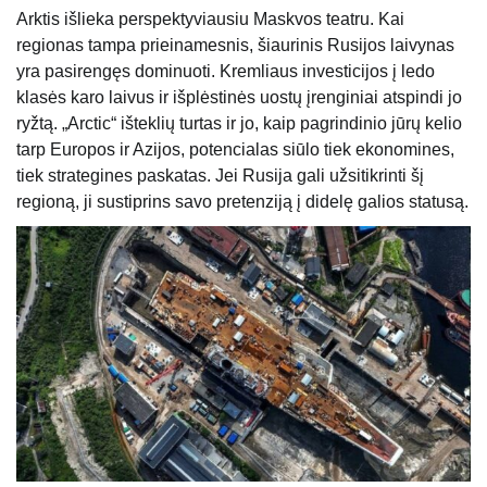
Arktis išlieka perspektyviausiu Maskvos teatru. Kai
regionas tampa prieinamesnis, šiaurinis Rusijos laivynas
yra pasirengęs dominuoti. Kremliaus investicijos į ledo
klasės karo laivus ir išplėstinės uostų įrenginiai atspindi jo
ryžtą. „Arctic“ išteklių turtas ir jo, kaip pagrindinio jūrų kelio
tarp Europos ir Azijos, potencialas siūlo tiek ekonomines,
tiek strategines paskatas. Jei Rusija gali užsitikrinti šį
regioną, ji sustiprins savo pretenziją į didelę galios statusą.