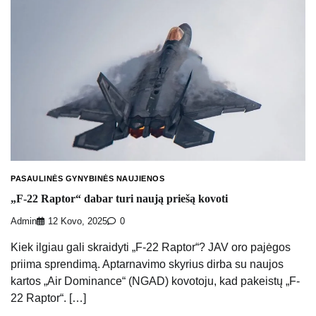
PASAULINĖS GYNYBINĖS NAUJIENOS
„F-22 Raptor“ dabar turi naują priešą kovoti
Admin
12 Kovo, 2025
0
Kiek ilgiau gali skraidyti „F-22 Raptor“? JAV oro pajėgos
priima sprendimą. Aptarnavimo skyrius dirba su naujos
kartos „Air Dominance“ (NGAD) kovotoju, kad pakeistų „F-
22 Raptor“. […]