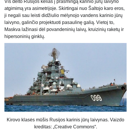
Vis dėlto Rusijos kelias į prasmingą karinio jūrų laivyno
atgimimą yra asimetrijoje. Skirtingai nuo Šaltojo karo eros,
ji negali sau leisti didžiulio mėlynojo vandens karinio jūrų
laivyno, galinčio projektuoti pasaulinę galią. Vietoj to,
Maskva lažinasi dėl povandeninių laivų, kruizinių raketų ir
hipersoninių ginklų.
Kirovo klasės mūšis Rusijos karinis jūrų laivynas. Vaizdo
kreditas: „Creative Commons“.