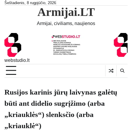
Skip
Šeštadienis, 8 rugpjūčio, 2026
Armijai.LT
to
content
Armijai, civiliams, naujienos
webstudio.lt
Rusijos karinis jūrų laivynas galėtų
būti ant didelio sugrįžimo (arba
„kriauklės“) slenksčio (arba
„kriauklė“)