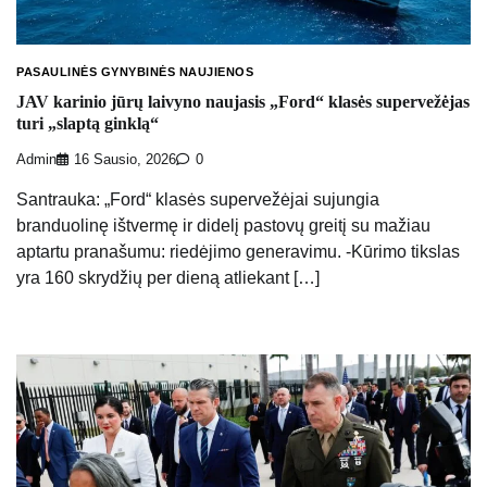
PASAULINĖS GYNYBINĖS NAUJIENOS
JAV karinio jūrų laivyno naujasis „Ford“ klasės supervežėjas
turi „slaptą ginklą“
Admin
16 Sausio, 2026
0
Santrauka: „Ford“ klasės supervežėjai sujungia
branduolinę ištvermę ir didelį pastovų greitį su mažiau
aptartu pranašumu: riedėjimo generavimu. -Kūrimo tikslas
yra 160 skrydžių per dieną atliekant […]