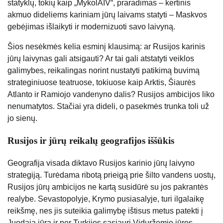
statyklų, tokių kaip „MykolAIV“, praradimas – kertinis
akmuo dideliems kariniam jūrų laivams statyti – Maskvos
gebėjimas išlaikyti ir modernizuoti savo laivyną.
Šios nesėkmės kelia esminį klausimą: ar Rusijos karinis
jūrų laivynas gali atsigauti? Ar tai gali atstatyti veiklos
galimybes, reikalingas norint nustatyti patikimą buvimą
strateginiuose teatruose, tokiuose kaip Arktis, Šiaurės
Atlanto ir Ramiojo vandenyno dalis? Rusijos ambicijos liko
nenumatytos. Stačiai yra dideli, o pasekmės trunka toli už
jo sienų.
Rusijos ir jūrų reikalų geografijos iššūkis
Geografija visada diktavo Rusijos karinio jūrų laivyno
strategiją. Turėdama ribotą prieigą prie šilto vandens uostų,
Rusijos jūrų ambicijos ne kartą susidūrė su jos pakrantės
realybe. Sevastopolyje, Krymo pusiasalyje, turi ilgalaikę
reikšmę, nes jis suteikia galimybę ištisus metus patekti į
Juodąją jūrą ir per Turkijos sąsiaurį Viduržemio jūros