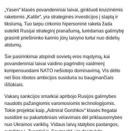
„Yasen“ klasės povandeniniai laivai, ginkluoti kruizinėmis
raketomis „Kalibr“, yra strateginės investicijos į slaptą ir
tikslumą. Tuo tarpu cirkonio hipersoninė raketa žada
suteikti Rusijai strateginį pranašumą, turėdamas galimybę
grasinti priešininko karinio jūrų laivyno turtui nuo didelių
atstumų.
Šie pasirinkimai atspindi sovietų eros mąstymą, kai
povandeniniai laivai vaidino pagrindinį vaidmenį
kompensuodami NATO nešiotojo dominavimą. Vis dėlto
net šios ribotos ambicijos susiduria su bauginančiais
iššūkiais.
Vakarų sankcijos smarkiai apribojo Rusijos galimybes
naudotis pažangiomis varomosiomis technologijomis.
Tokie projektai kaip „Admiral Gorshkov“ klasės fregatai
susidūrė su pakartotiniais vėlavimais dėl priklausomybės
nuo Ukrainos variklių. Vidaus laivų statybos pastangos,