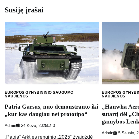
įrašų
Susiję įrašai
EUROPOS GYNYBININIO SAUGUMO
EUROPOS GYNYBI
NAUJIENOS
NAUJIENOS
Patria Garsus, nuo demonstranto iki
„Hanwha Aero
„kur kas daugiau nei prototipo“
sutartį dėl „
gamybos Lenk
Admin
24 Kovo, 2025
0
Admin
5 Sausio, 
„Patria“ Arkties renginio „2025“ žvaigždė