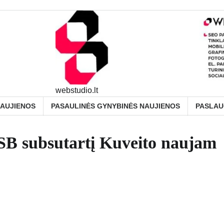
webstudio.lt
NAUJIENOS
PASAULINĖS GYNYBINĖS NAUJIENOS
PASLA
SB subsutartį Kuveito naujam