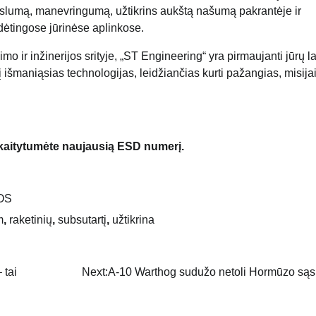
ikslumą, manevringumą, užtikrins aukštą našumą pakrantėje ir
ingose ​​​​jūrinėse aplinkose.
o ir inžinerijos srityje, „ST Engineering“ yra pirmaujanti jūrų l
a į išmaniąsias technologijas, leidžiančias kurti pažangias, misija
skaitytumėte naujausią ESD numerį.
OS
m
,
raketinių
,
subsutartį
,
užtikrina
 tai
Next:
A-10 Warthog sudužo netoli Hormūzo sąs