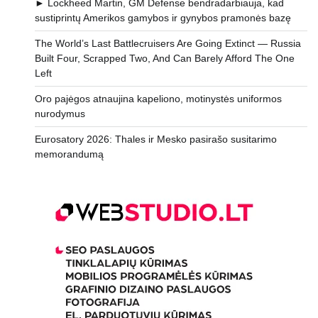
► Lockheed Martin, GM Defense bendradarbiauja, kad
sustiprintų Amerikos gamybos ir gynybos pramonės bazę
The World’s Last Battlecruisers Are Going Extinct — Russia
Built Four, Scrapped Two, And Can Barely Afford The One
Left
Oro pajėgos atnaujina kapeliono, motinystės uniformos
nurodymus
Eurosatory 2026: Thales ir Mesko pasirašo susitarimo
memorandumą