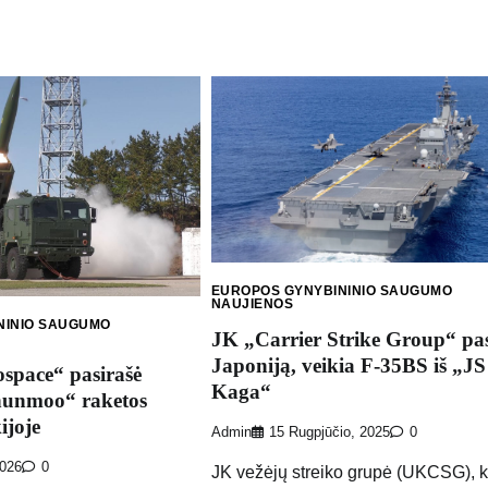
EUROPOS GYNYBININIO SAUGUMO
NAUJIENOS
NINIO SAUGUMO
JK „Carrier Strike Group“ pas
Japoniją, veikia F-35BS iš „JS
space“ pasirašė
Kaga“
Chunmoo“ raketos
ijoje
Admin
15 Rugpjūčio, 2025
0
2026
0
JK vežėjų streiko grupė (UKCSG), k