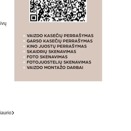
aivų
i
iaurio