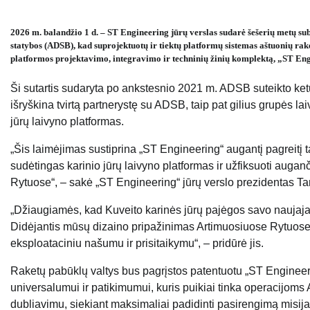
2026 m. balandžio 1 d. – ST Engineering jūrų verslas sudarė šešerių metų sub
statybos (ADSB), kad suprojektuotų ir tiektų platformų sistemas aštuonių rake
platformos projektavimo, integravimo ir techninių žinių komplektą, „ST Engin
Ši sutartis sudaryta po ankstesnio 2021 m. ADSB suteikto ketu
išryškina tvirtą partnerystę su ADSB, taip pat gilius grupės lai
jūrų laivyno platformas.
„Šis laimėjimas sustiprina „ST Engineering“ augantį pagreitį
sudėtingas karinio jūrų laivyno platformas ir užfiksuoti au
Rytuose“, – sakė „ST Engineering“ jūrų verslo prezidentas 
„Džiaugiamės, kad Kuveito karinės jūrų pajėgos savo naujaja
Didėjantis mūsų dizaino pripažinimas Artimuosiuose Rytuose, O
eksploataciniu našumu ir prisitaikymu“, – pridūrė jis.
Raketų pabūklų valtys bus pagrįstos patentuotu „ST Engineerin
universalumui ir patikimumui, kuris puikiai tinka operacijoms
dubliavimu, siekiant maksimaliai padidinti pasirengimą misijai