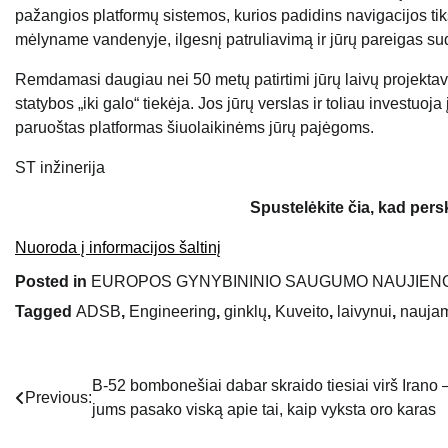
pažangios platformų sistemos, kurios padidins navigacijos t
mėlyname vandenyje, ilgesnį patruliavimą ir jūrų pareigas sudėt
Remdamasi daugiau nei 50 metų patirtimi jūrų laivų projektavim
statybos „iki galo“ tiekėja. Jos jūrų verslas ir toliau investuoj
paruoštas platformas šiuolaikinėms jūrų pajėgoms.
ST inžinerija
Spustelėkite čia, kad per
Nuoroda į informacijos šaltinį
Posted in
EUROPOS GYNYBININIO SAUGUMO NAUJIEN
Tagged
ADSB
,
Engineering
,
ginklų
,
Kuveito
,
laivynui
,
nauja
B-52 bombonešiai dabar skraido tiesiai virš Irano –
Navigacija
Previous:
jums pasako viską apie tai, kaip vyksta oro karas
tarp