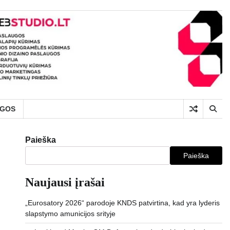
UGOS
Paieška
Paieška
Naujausi įrašai
„Eurosatory 2026“ parodoje KNDS patvirtina, kad yra lyderis
slapstymo amunicijos srityje