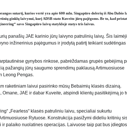
rangos sutartį, kurios vertė yra apie 600 mln. Singapūro dolerių iš Abu Dabio l
tinių ginklų laivynui, kurį ADSB stato Kuveito jūrų pajėgoms. Be to, kad pristat
eering“ savo Singapūro laivų statykloje statys tris laivus.
rių panašių JAE karinio jūrų laivyno patrulinių laivų. Šis laimė
vyno inžinerinius pajėgumus ir įrodytą patirtį teikiant sudėtingas
 tarptautinėse gynybos rinkose, pabrėždamas grupės gebėjimą pri
gančią pažangių jūrų saugumo sprendimų paklausą Artimuosiuose
Tan Leong Pengas.
m raketiniam laivui pasirinko mūsų Bebaimių klasės dizainą.
mane, JAE ir dabar Kuveite, atspindi klientų pasitikėjimą jo tv
g“ „Fearless“ klasės patruliniu laivu, specialiai sukurtu
 Artimuosiuose Rytuose. Konstrukcija pasižymi dideliu kritinių s
 ir palaiko nuolatines operacijas. Laivuose taip pat bus įdiegtos