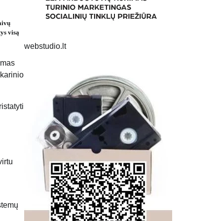
aivų
ys visą
webstudio.lt
jimas
 karinio
statyti
irtu
istemų