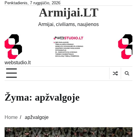
Skip
Penktadienis, 7 rugpjūčio, 2026
Armijai.LT
to
content
Armijai, civiliams, naujienos
webstudio.lt
Žyma:
apžvalgoje
Home
apžvalgoje