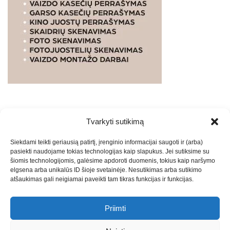
Tvarkyti sutikimą
WEBSTUDIO.LT
© SKAITMENINIO MARKETINGO
Siekdami teikti geriausią patirtį, įrenginio informacijai saugoti ir (arba)
PASLAUGOS. SEO tekstų rašymas, turinio kūrimas,
pasiekti naudojame tokias technologijas kaip slapukus. Jei sutiksime su
straipsnių rašymas ir talpinimas į mūsų valdomas
šiomis technologijomis, galėsime apdoroti duomenis, tokius kaip naršymo
svetaines.2026
Armijai.LT
Theme: Express News By
Adore
elgsena arba unikalūs ID šioje svetainėje. Nesutikimas arba sutikimo
atšaukimas gali neigiamai paveikti tam tikras funkcijas ir funkcijas.
Themes
.
Priimti
Draugai: -
Marketingo agentūra
-
Teisinės
konsultacijos
-
Skaidrių skenavimas
-
Klaipedos miesto