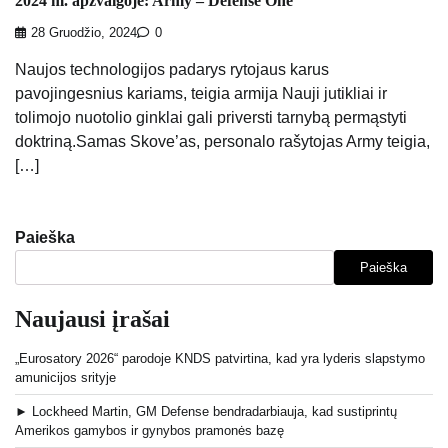
2024 m. apžvalgoje: Army – Defense One
28 Gruodžio, 2024
0
Naujos technologijos padarys rytojaus karus
pavojingesnius kariams, teigia armija Nauji jutikliai ir
tolimojo nuotolio ginklai gali priversti tarnybą permąstyti
doktriną.Samas Skove’as, personalo rašytojas Army teigia,
[…]
Paieška
Paieška
Naujausi įrašai
„Eurosatory 2026“ parodoje KNDS patvirtina, kad yra lyderis slapstymo
amunicijos srityje
► Lockheed Martin, GM Defense bendradarbiauja, kad sustiprintų
Amerikos gamybos ir gynybos pramonės bazę