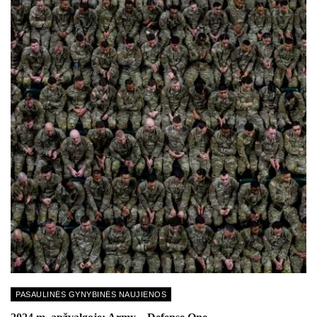
PASAULINĖS GYNYBINĖS NAUJIENOS