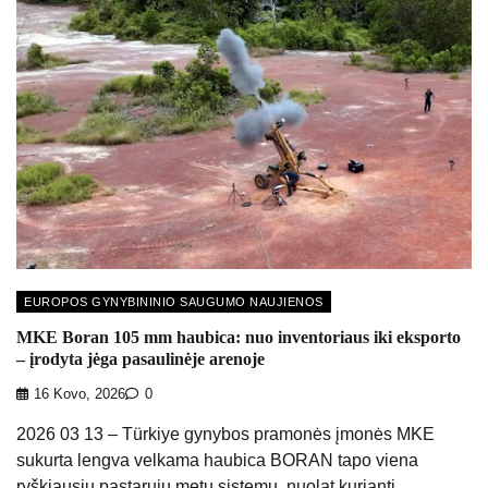
EUROPOS GYNYBININIO SAUGUMO NAUJIENOS
MKE Boran 105 mm haubica: nuo inventoriaus iki eksporto
– įrodyta jėga pasaulinėje arenoje
16 Kovo, 2026
0
2026 03 13 – Türkiye gynybos pramonės įmonės MKE
sukurta lengva velkama haubica BORAN tapo viena
ryškiausių pastarųjų metų sistemų, nuolat kurianti