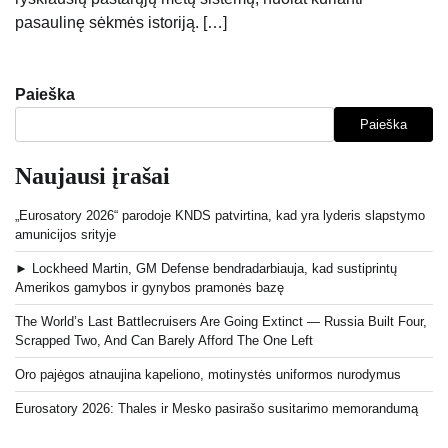
pasaulinę sėkmės istoriją. […]
Paieška
Paieška
Naujausi įrašai
„Eurosatory 2026“ parodoje KNDS patvirtina, kad yra lyderis slapstymo
amunicijos srityje
► Lockheed Martin, GM Defense bendradarbiauja, kad sustiprintų
Amerikos gamybos ir gynybos pramonės bazę
The World’s Last Battlecruisers Are Going Extinct — Russia Built Four,
Scrapped Two, And Can Barely Afford The One Left
Oro pajėgos atnaujina kapeliono, motinystės uniformos nurodymus
Eurosatory 2026: Thales ir Mesko pasirašo susitarimo memorandumą