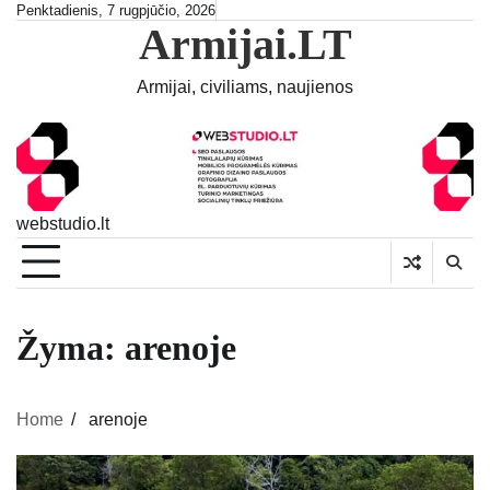
Skip
Penktadienis, 7 rugpjūčio, 2026
Armijai.LT
to
content
Armijai, civiliams, naujienos
webstudio.lt
Žyma:
arenoje
Home
arenoje