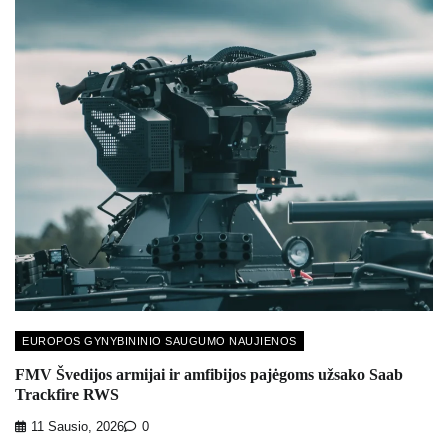
EUROPOS GYNYBININIO SAUGUMO NAUJIENOS
FMV Švedijos armijai ir amfibijos pajėgoms užsako Saab
Trackfire RWS
11 Sausio, 2026
0