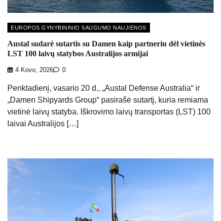
EUROPOS GYNYBININIO SAUGUMO NAUJIENOS
Austal sudarė sutartis su Damen kaip partneriu dėl vietinės
LST 100 laivų statybos Australijos armijai
4 Kovo, 2026
0
Penktadienį, vasario 20 d., „Austal Defense Australia“ ir
„Damen Shipyards Group“ pasirašė sutartį, kuria remiama
vietinė laivų statyba. Iškrovimo laivų transportas (LST) 100
laivai Australijos […]