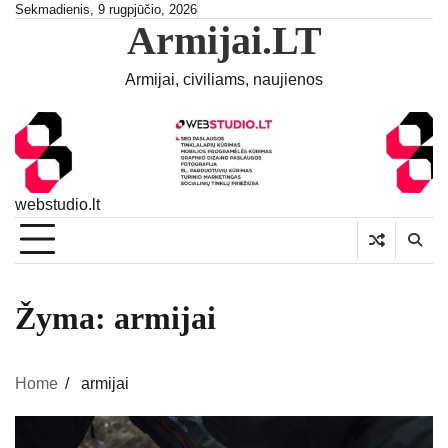
Skip
Sekmadienis, 9 rugpjūčio, 2026
Armijai.LT
to
content
Armijai, civiliams, naujienos
webstudio.lt
Žyma:
armijai
Home
armijai