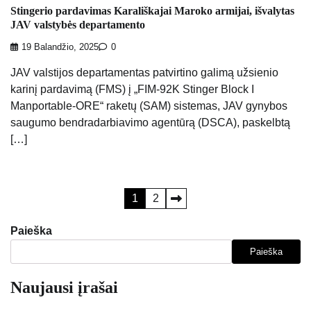
Stingerio pardavimas Karališkajai Maroko armijai, išvalytas
JAV valstybės departamento
19 Balandžio, 2025
0
JAV valstijos departamentas patvirtino galimą užsienio
karinį pardavimą (FMS) į „FIM-92K Stinger Block I
Manportable-ORE“ raketų (SAM) sistemas, JAV gynybos
saugumo bendradarbiavimo agentūrą (DSCA), paskelbtą
[…]
Įrašų
1
2
puslapiavimas
Paieška
Paieška
Naujausi įrašai