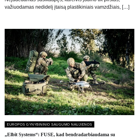
važiuodamas nedidelį įtaisą plastikiniais vamzdžiais, […]
EUROPOS GYNYBININIO SAUGUMO NAUJIENOS
„Elbit Systems“: FUSE, kad bendradarbiaudama su