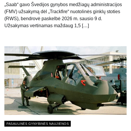
„Saab“ gavo Švedijos gynybos medžiagų administracijos
(FMV) užsakymą dėl „Trackfire“ nuotolinės ginklų stoties
(RWS), bendrovė paskelbė 2026 m. sausio 9 d.
Užsakymas vertinamas maždaug 1,5 […]
PASAULINĖS GYNYBINĖS NAUJIENOS