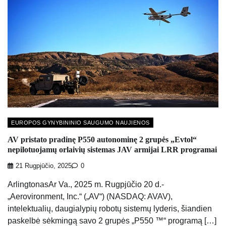
EUROPOS GYNYBININIO SAUGUMO NAUJIENOS
AV pristato pradinę P550 autonominę 2 grupės „Evtol“
nepilotuojamų orlaivių sistemas JAV armijai LRR programai
21 Rugpjūčio, 2025
0
ArlingtonasAr Va., 2025 m. Rugpjūčio 20 d.-
„Aerovironment, Inc.“ („AV“) (NASDAQ: AVAV),
intelektualių, daugialypių robotų sistemų lyderis, šiandien
paskelbė sėkmingą savo 2 grupės „P550 ™“ programą […]