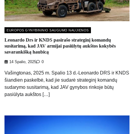
EUROPOS GYNYBININIO SAUGUMO NAUJIENOS
Leonardo Drs ir KNDS pasirašo strateginį komandų
susitarimą, kad JAV armijai pasiūlytų aukštos kokybės
savarankišką haubicą
14 Spalio, 2025
0
Vašingtonas, 2025 m. Spalio 13 d.-Leonardo DRS ir KNDS
šiandien paskelbė, kad jie sudarė strateginį komandų
sudarymo susitarimą, kad JAV gynybos rinkoje būtų
pasiūlyta aukštos […]