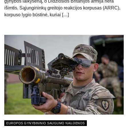
gynybos laikyseną, o Didžiosios Britanijos armija nėra
išimtis. Sąjungininkų greitojo reakcijos korpusas (ARRC),
korpuso lygio būstinė, kuriai […]
EUROPOS GYNYBININIO SAUGUMO NAUJIENOS