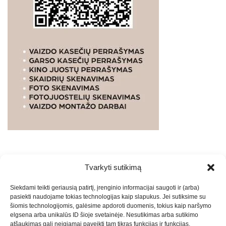
Tvarkyti sutikimą
WEBSTUDIO.LT
© SKAITMENINIO MARKETINGO
Siekdami teikti geriausią patirtį, įrenginio informacijai saugoti ir (arba)
PASLAUGOS. SEO tekstų rašymas, turinio kūrimas,
pasiekti naudojame tokias technologijas kaip slapukus. Jei sutiksime su
straipsnių rašymas ir talpinimas į mūsų valdomas
šiomis technologijomis, galėsime apdoroti duomenis, tokius kaip naršymo
svetaines.2026
Armijai.LT
Theme: Express News By
Adore
elgsena arba unikalūs ID šioje svetainėje. Nesutikimas arba sutikimo
atšaukimas gali neigiamai paveikti tam tikras funkcijas ir funkcijas.