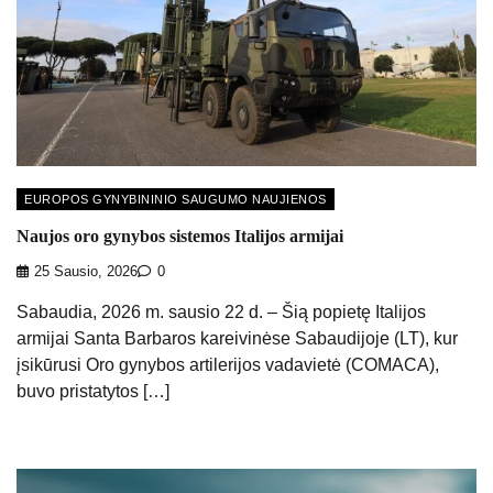
EUROPOS GYNYBININIO SAUGUMO NAUJIENOS
Naujos oro gynybos sistemos Italijos armijai
25 Sausio, 2026
0
Sabaudia, 2026 m. sausio 22 d. – Šią popietę Italijos
armijai Santa Barbaros kareivinėse Sabaudijoje (LT), kur
įsikūrusi Oro gynybos artilerijos vadavietė (COMACA),
buvo pristatytos […]