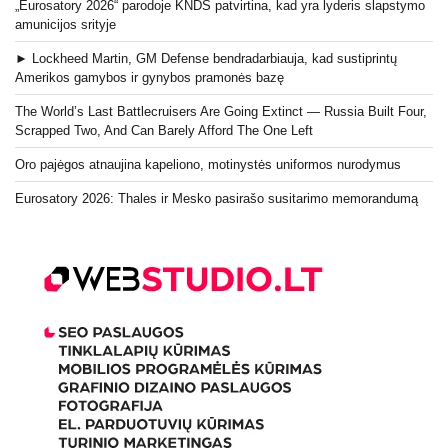
„Eurosatory 2026“ parodoje KNDS patvirtina, kad yra lyderis slapstymo
amunicijos srityje
► Lockheed Martin, GM Defense bendradarbiauja, kad sustiprintų
Amerikos gamybos ir gynybos pramonės bazę
The World’s Last Battlecruisers Are Going Extinct — Russia Built Four,
Scrapped Two, And Can Barely Afford The One Left
Oro pajėgos atnaujina kapeliono, motinystės uniformos nurodymus
Eurosatory 2026: Thales ir Mesko pasirašo susitarimo memorandumą