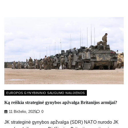
EUROPOS GYNYBININIO SAUGUMO NAUJIENOS
Ką reiškia strateginė gynybos apžvalga Britanijos armijai?
11 Birželio, 2025
0
JK strateginė gynybos apžvalga (SDR) NATO nurodo JK