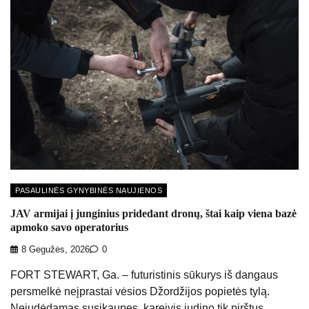
PASAULINĖS GYNYBINĖS NAUJIENOS
JAV armijai į junginius pridedant dronų, štai kaip viena bazė
apmoko savo operatorius
8 Gegužės, 2026
0
FORT STEWART, Ga. – futuristinis sūkurys iš dangaus
persmelkė neįprastai vėsios Džordžijos popietės tylą.
Nejudėdamas susikaupęs, kareivis judino tik pirštus,