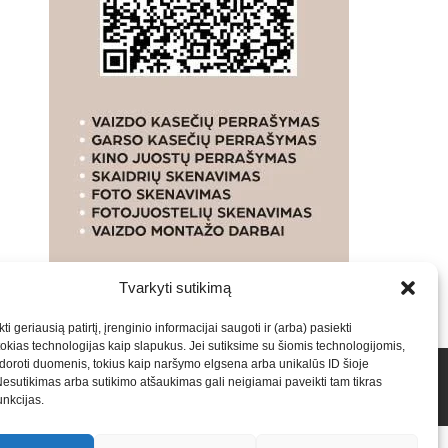
Tvarkyti sutikimą
ti geriausią patirtį, įrenginio informacijai saugoti ir (arba) pasiekti
kias technologijas kaip slapukus. Jei sutiksime su šiomis technologijomis,
oroti duomenis, tokius kaip naršymo elgsena arba unikalūs ID šioje
talpinimas į mūsų valdomas svetaines.2026
Armijai.LT
Nesutikimas arba sutikimo atšaukimas gali neigiamai paveikti tam tikras
funkcijas.