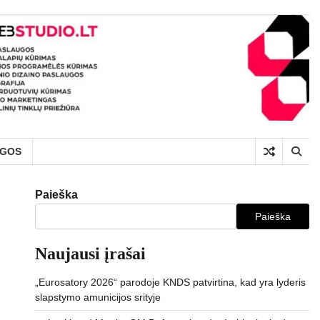
UGOS
Paieška
Paieška
Naujausi įrašai
„Eurosatory 2026“ parodoje KNDS patvirtina, kad yra lyderis
slapstymo amunicijos srityje