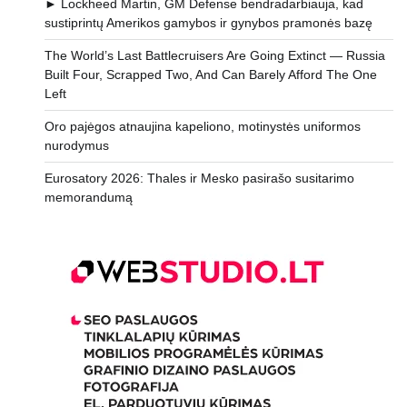
► Lockheed Martin, GM Defense bendradarbiauja, kad
sustiprintų Amerikos gamybos ir gynybos pramonės bazę
The World’s Last Battlecruisers Are Going Extinct — Russia
Built Four, Scrapped Two, And Can Barely Afford The One
Left
Oro pajėgos atnaujina kapeliono, motinystės uniformos
nurodymus
Eurosatory 2026: Thales ir Mesko pasirašo susitarimo
memorandumą