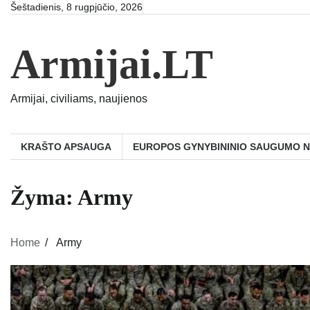
Skip
Šeštadienis, 8 rugpjūčio, 2026
to
content
Armijai.LT
Armijai, civiliams, naujienos
KRAŠTO APSAUGA
EUROPOS GYNYBININIO SAUGUMO 
Žyma:
Army
Home
Army