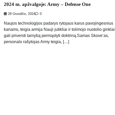
2024 m. apžvalgoje: Army – Defense One
28 Gruodžio, 2024
0
Naujos technologijos padarys rytojaus karus pavojingesnius
kariams, teigia armija Nauji jutikliai ir tolimojo nuotolio ginklai
gali priversti tarnybą permąstyti doktriną.Samas Skove’as,
personalo rašytojas Army teigia, […]