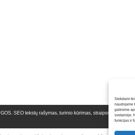
Siekdami teik
naudojame to
galėsime apd
O tekstų rašymas, turinio kūrimas, straipsnių rašymas ir 
svetainėje. 
funkcijas ir 