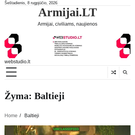
Skip
Šeštadienis, 8 rugpjūčio, 2026
Armijai.LT
to
content
Armijai, civiliams, naujienos
webstudio.lt
Žyma:
Baltieji
Home
Baltieji