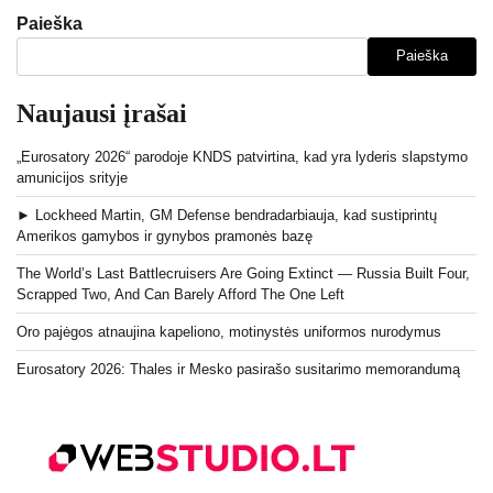
Paieška
Paieška
Naujausi įrašai
„Eurosatory 2026“ parodoje KNDS patvirtina, kad yra lyderis slapstymo
amunicijos srityje
► Lockheed Martin, GM Defense bendradarbiauja, kad sustiprintų
Amerikos gamybos ir gynybos pramonės bazę
The World’s Last Battlecruisers Are Going Extinct — Russia Built Four,
Scrapped Two, And Can Barely Afford The One Left
Oro pajėgos atnaujina kapeliono, motinystės uniformos nurodymus
Eurosatory 2026: Thales ir Mesko pasirašo susitarimo memorandumą