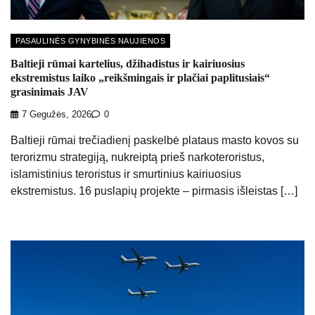
PASAULINĖS GYNYBINĖS NAUJIENOS
Baltieji rūmai kartelius, džihadistus ir kairiuosius
ekstremistus laiko „reikšmingais ir plačiai paplitusiais“
grasinimais JAV
7 Gegužės, 2026
0
Baltieji rūmai trečiadienį paskelbė plataus masto kovos su
terorizmu strategiją, nukreiptą prieš narkoteroristus,
islamistinius teroristus ir smurtinius kairiuosius
ekstremistus. 16 puslapių projekte – pirmasis išleistas […]