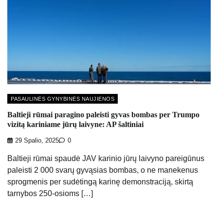
PASAULINĖS GYNYBINĖS NAUJIENOS
Baltieji rūmai paragino paleisti gyvas bombas per Trumpo
vizitą kariniame jūrų laivyne: AP šaltiniai
29 Spalio, 2025
0
Baltieji rūmai spaudė JAV karinio jūrų laivyno pareigūnus
paleisti 2 000 svarų gyvąsias bombas, o ne manekenus
sprogmenis per sudėtingą karinę demonstraciją, skirtą
tarnybos 250-osioms […]