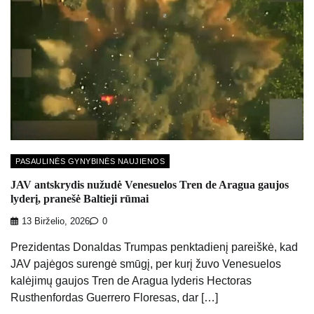
PASAULINĖS GYNYBINĖS NAUJIENOS
JAV antskrydis nužudė Venesuelos Tren de Aragua gaujos
lyderį, pranešė Baltieji rūmai
13 Birželio, 2026
0
Prezidentas Donaldas Trumpas penktadienį pareiškė, kad
JAV pajėgos surengė smūgį, per kurį žuvo Venesuelos
kalėjimų gaujos Tren de Aragua lyderis Hectoras
Rusthenfordas Guerrero Floresas, dar […]