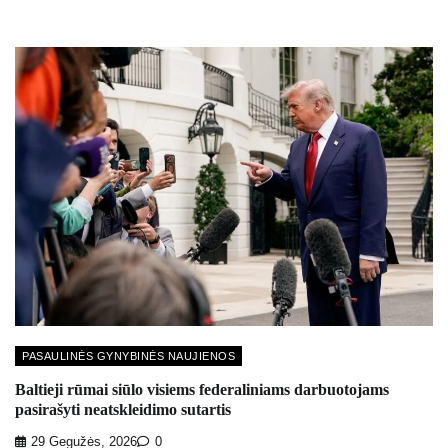
PASAULINĖS GYNYBINĖS NAUJIENOS
Baltieji rūmai siūlo visiems federaliniams darbuotojams
pasirašyti neatskleidimo sutartis
29 Gegužės, 2026
0