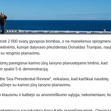
aleisti 2 000 svarų gyvąsias bombas, o ne manekenus sprogmeni
 metinėms, kurioje dalyvavo prezidentas Donaldas Trumpas, nau
su renginio planavimu.
mų pareigūnai karinio jūrų laivyno planuotojams tvirtino, kad
er spalio 5 d. demonstraciją.
f the Sea Presidential Review“, reikalavo, kad kariškiai naudotų
žinęs su karinio jūrų laivyno planavimu.
 šiuo klausimu ir kalbėjo su anonimiškumo sąlyga, nekomentavo, k
.
 sekretoriaus pavaduotoja Anna Kelly pranešime teigė: „Organiza