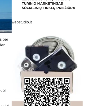
webstudio.lt
s per
jienų
odėl
toriai