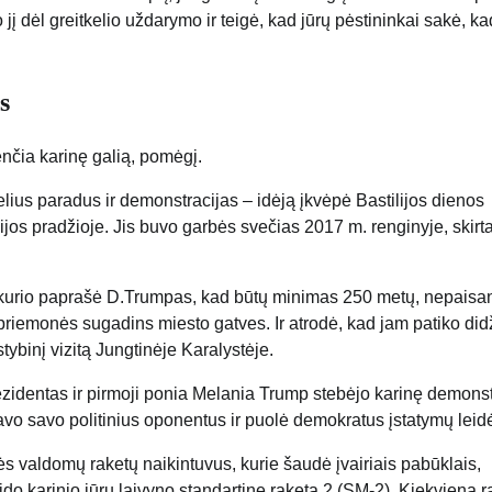
o jį dėl greitkelio uždarymo ir teigė, kad jūrų pėstininkai sakė, k
s
nčia karinę galią, pomėgį.
elius paradus ir demonstracijas – idėją įkvėpė Bastilijos dienos
jos pradžioje. Jis buvo garbės svečias 2017 m. renginyje, skir
dą, kurio paprašė D.Trumpas, kad būtų minimas 250 metų, nepaisa
riemonės sugadins miesto gatves. Ir atrodė, kad jam patiko didž
tybinį vizitą Jungtinėje Karalystėje.
ezidentas ir pirmoji ponia Melania Trump stebėjo karinę demonst
kavo savo politinius oponentus ir puolė demokratus įstatymų leid
sės valdomų raketų naikintuvus, kurie šaudė įvairiais pabūklais,
leido karinio jūrų laivyno standartinę raketą 2 (SM-2). Kiekviena 