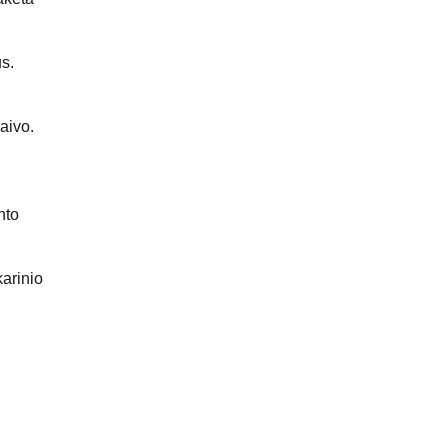
s.
aivo.
nto
karinio