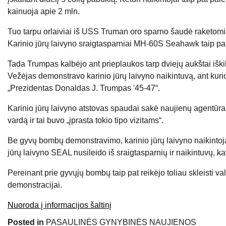
kainuoja apie 2 mln.
Tuo tarpu orlaiviai iš USS Truman oro sparno šaudė raketomis
Karinio jūrų laivyno sraigtasparniai MH-60S Seahawk taip pat
Tada Trumpas kalbėjo ant prieplaukos tarp dviejų aukštai iškilu
Vežėjas demonstravo karinio jūrų laivyno naikintuvą, ant kurio
„Prezidentas Donaldas J. Trumpas '45-47“.
Karinio jūrų laivyno atstovas spaudai sakė naujienų agentūrai 
vardą ir tai buvo „įprasta tokio tipo vizitams“.
Be gyvų bombų demonstravimo, karinio jūrų laivyno naikintoja
jūrų laivyno SEAL nusileido iš sraigtasparnių ir naikintuvų, k
Pereinant prie gyvųjų bombų taip pat reikėjo toliau skleisti 
demonstracijai.
Nuoroda į informacijos šaltinį
Posted in
PASAULINĖS GYNYBINĖS NAUJIENOS