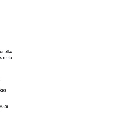
orfolko
os metu
.
 kas
 2028
r