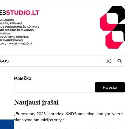
UGOS
Paieška
Paieška
Naujausi įrašai
„Eurosatory 2026“ parodoje KNDS patvirtina, kad yra lyderis
slapstymo amunicijos srityje