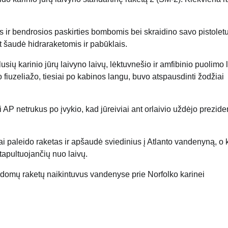
 ir bendrosios paskirties bombomis bei skraidino savo pistoletu
 šaudė hidraraketomis ir pabūklais.
sių karinio jūrų laivyno laivų, lėktuvnešio ir amfibinio puolimo l
 fiuzeliažo, tiesiai po kabinos langu, buvo atspausdinti žodžiai
AP netrukus po įvykio, kad jūreiviai ant orlaivio uždėjo prezide
i paleido raketas ir apšaudė sviedinius į Atlanto vandenyną, o 
atapultuojančių nuo laivų.
valdomų raketų naikintuvus vandenyse prie Norfolko karinei