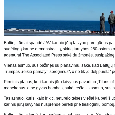
Baltieji rūmai spaudė JAV karinio jūrų laivyno pareigūnus p
sudėtingą karinę demonstraciją, skirtą tarnybos 250-osioms
agentūrai The Associated Press sakė du žmonės, susipažinę 
Vienas asmuo, susipažinęs su planavimu, sakė, kad Baltųjų rū
Trumpas „reikia pamatyti sprogimus“, o ne tik „didelį purslą“ p
Pirminis planas, kurį karinis jūrų laivynas pavadino „Titans o
manekenus, o ne gyvas bombas, sakė trečiasis asmuo, susipa
Tas asmuo, kuris, kaip ir kiti, neturėjo teisės viešai kalbėti
karinis jūrų laivynas nusprendė pereiti prie tiesioginių bombų
Baltieji rūmai teigė, kad perėjimas nebuvo atliktas. Spaudos