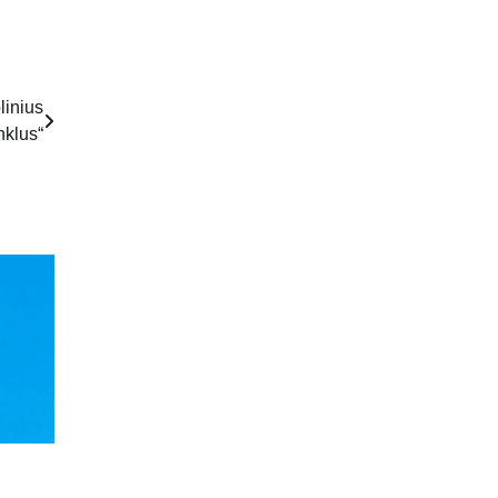
linius
nklus“