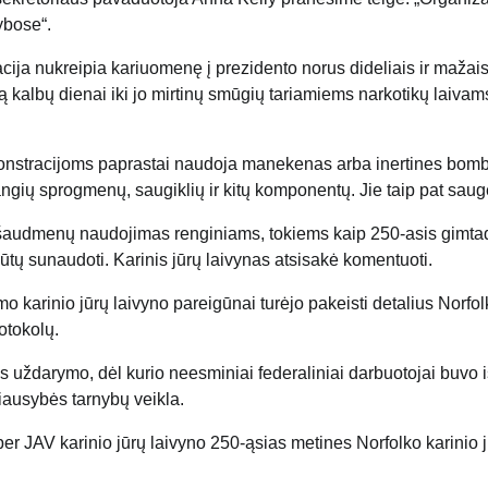
ybose“.
ija nukreipia kariuomenę į prezidento norus dideliais ir mažai
ną kalbų dienai iki jo mirtinų smūgių tariamiems narkotikų laivam
emonstracijoms paprastai naudoja manekenas arba inertines bom
gių sprogmenų, saugiklių ir kitų komponentų. Jie taip pat saug
 šaudmenų naudojimas renginiams, tokiems kaip 250-asis gimtad
ūtų sunaudoti. Karinis jūrų laivynas atsisakė komentuoti.
o karinio jūrų laivyno pareigūnai turėjo pakeisti detalius Norfo
otokolų.
 uždarymo, dėl kurio neesminiai federaliniai darbuotojai buvo i
iausybės tarnybų veikla.
 per JAV karinio jūrų laivyno 250-ąsias metines Norfolko karinio 