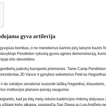
udojama gyva artilerija
i gyvąsias bombas, o ne manekenus karinio jūrų laivyno bazės N
 stovykloje Pendleton vykusią gyvos ugnies demonstraciją, kuri
nijoje kilo skeveldros.
s greitkelių patrulių transporto priemones. Tame Camp Pendleton
eprezidentas JD Vance ir gynybos sekretorius Pete'as Hegsethas
ir du valstijos senatoriai nusiuntė laišką Hegsethui, klausdami,
ldžios institucijos planavo pavojų saugumui.
igiantis, kad po kitų metų vidurio kadencijos rinkimų dalyvaus
 uždarė kelio atkarpą, jungiančią San Diegą su Los Andželu pe