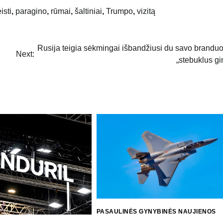
isti
,
paragino
,
rūmai
,
šaltiniai
,
Trumpo
,
vizitą
Rusija teigia sėkmingai išbandžiusi du savo branduo
Next:
„stebuklus gi
PASAULINĖS GYNYBINĖS NAUJIENOS