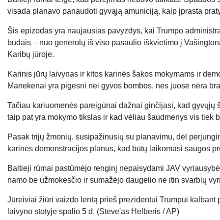
visada planavo panaudoti gyvąją amuniciją, kaip įprasta prat
Šis epizodas yra naujausias pavyzdys, kai Trumpo administrac
būdais – nuo ​​generolų iš viso pasaulio iškvietimo į Vašingto
Karibų jūroje.
Karinis jūrų laivynas ir kitos karinės šakos mokymams ir d
Manekenai yra pigesni nei gyvos bombos, nes juose nėra bran
Tačiau kariuomenės pareigūnai dažnai ginčijasi, kad gyvųjų
taip pat yra mokymo tikslas ir kad vėliau šaudmenys vis tiek b
Pasak trijų žmonių, susipažinusių su planavimu, dėl perjungim
karinės demonstracijos planus, kad būtų laikomasi saugos pr
Baltieji rūmai pastūmėjo renginį nepaisydami JAV vyriausybės
namo be užmokesčio ir sumažėjo daugelio ne itin svarbių vyr
Jūreiviai žiūri vaizdo lentą prieš prezidentui Trumpui kalbant
laivyno stotyje spalio 5 d. (Steve'as Helberis / AP)