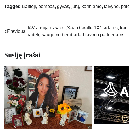
Tagged
Baltieji
,
bombas
,
gyvas
,
jūrų
,
kariniame
,
laivyne
,
pale
JAV armija užsako „Saab Giraffe 1X“ radarus, kad
Navigacija
Previous:
padėtų saugumo bendradarbiavimo partneriams
tarp
įrašų
Susiję įrašai