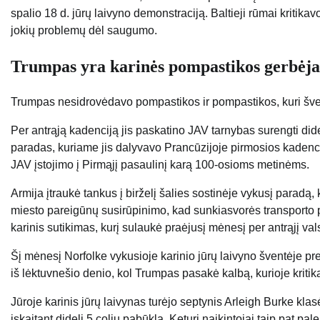
spalio 18 d. jūrų laivyno demonstraciją. Baltieji rūmai kritikav
jokių problemų dėl saugumo.
Trumpas yra karinės pompastikos gerbėja
Trumpas nesidrovėdavo pompastikos ir pompastikos, kuri šve
Per antrąją kadenciją jis paskatino JAV tarnybas surengti did
paradas, kuriame jis dalyvavo Prancūzijoje pirmosios kadenci
JAV įstojimo į Pirmąjį pasaulinį karą 100-osioms metinėms.
Armija įtraukė tankus į birželį šalies sostinėje vykusį para
miesto pareigūnų susirūpinimo, kad sunkiasvorės transporto p
karinis sutikimas, kurį sulaukė praėjusį mėnesį per antrąjį vals
Šį mėnesį Norfolke vykusioje karinio jūrų laivyno šventėje pr
iš lėktuvnešio denio, kol Trumpas pasakė kalbą, kurioje kriti
Jūroje karinis jūrų laivynas turėjo septynis Arleigh Burke kla
įskaitant didelį 5 colių pabūklą. Keturi naikintojai taip pat pa