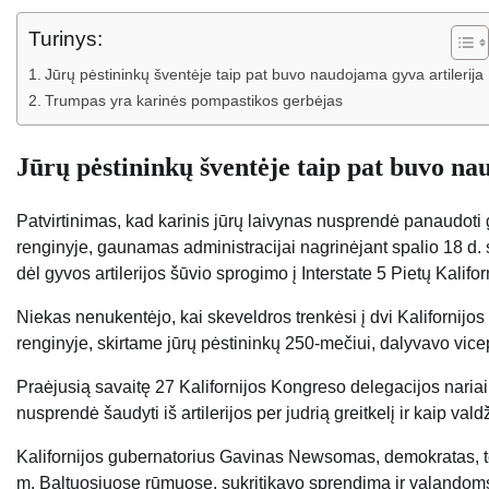
Turinys:
Jūrų pėstininkų šventėje taip pat buvo naudojama gyva artilerija
Trumpas yra karinės pompastikos gerbėjas
Jūrų pėstininkų šventėje taip pat buvo na
Patvirtinimas, kad karinis jūrų laivynas nusprendė panaudot
renginyje, gaunamas administracijai nagrinėjant spalio 18 d.
dėl gyvos artilerijos šūvio sprogimo į Interstate 5 Pietų Kalifor
Niekas nenukentėjo, kai skeveldros trenkėsi į dvi Kalifornijo
renginyje, skirtame jūrų pėstininkų 250-mečiui, dalyvavo vic
Praėjusią savaitę 27 Kalifornijos Kongreso delegacijos nariai 
nusprendė šaudyti iš artilerijos per judrią greitkelį ir kaip va
Kalifornijos gubernatorius Gavinas Newsomas, demokratas, te
m. Baltuosiuose rūmuose, sukritikavo sprendimą ir valandoms