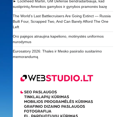
► Lockheed Martin, GM Defense bendradarbiauja, kad
sustiprintų Amerikos gamybos ir gynybos pramonės bazę
The World’s Last Battlecruisers Are Going Extinct — Russia
Built Four, Scrapped Two, And Can Barely Afford The One
Left
Oro pajėgos atnaujina kapeliono, motinystės uniformos
nurodymus
Eurosatory 2026: Thales ir Mesko pasirašo susitarimo
memorandumą