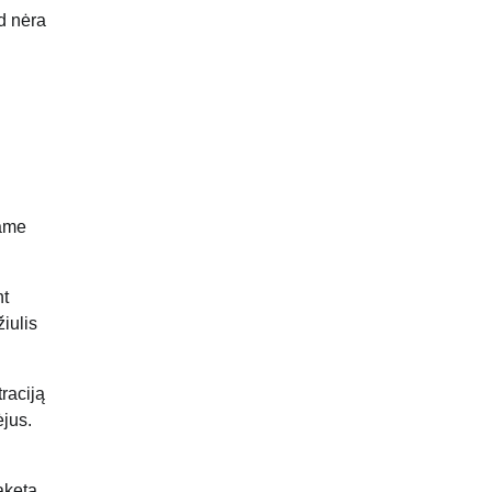
ad nėra
tame
nt
iulis
raciją
ėjus.
raketa