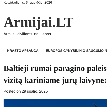
Skip
Ketvirtadienis, 6 rugpjūčio, 2026
to
content
Armijai.LT
Armijai, civiliams, naujienos
KRAŠTO APSAUGA
EUROPOS GYNYBININIO SAUGUMO 
Baltieji rūmai paragino pale
vizitą kariniame jūrų laivyne:
Posted on
29 spalio, 2025