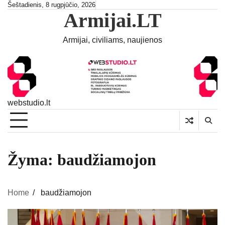
Skip
Šeštadienis, 8 rugpjūčio, 2026
Armijai.LT
to
content
Armijai, civiliams, naujienos
webstudio.lt
Žyma:
baudžiamojon
Home
baudžiamojon