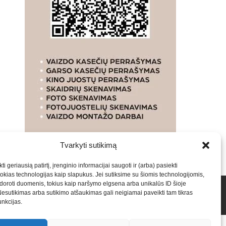
Tvarkyti sutikimą
ti geriausią patirtį, įrenginio informacijai saugoti ir (arba) pasiekti
kias technologijas kaip slapukus. Jei sutiksime su šiomis technologijomis,
oroti duomenis, tokius kaip naršymo elgsena arba unikalūs ID šioje
talpinimas į mūsų valdomas svetaines.2026
Armijai.LT
Nesutikimas arba sutikimo atšaukimas gali neigiamai paveikti tam tikras
funkcijas.