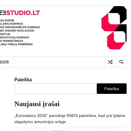
UGOS
Paieška
Paieška
Naujausi įrašai
„Eurosatory 2026“ parodoje KNDS patvirtina, kad yra lyderis
slapstymo amunicijos srityje