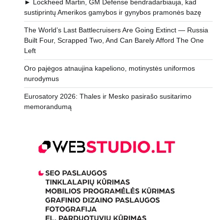
► Lockheed Martin, GM Defense bendradarbiauja, kad
sustiprintų Amerikos gamybos ir gynybos pramonės bazę
The World’s Last Battlecruisers Are Going Extinct — Russia
Built Four, Scrapped Two, And Can Barely Afford The One
Left
Oro pajėgos atnaujina kapeliono, motinystės uniformos
nurodymus
Eurosatory 2026: Thales ir Mesko pasirašo susitarimo
memorandumą