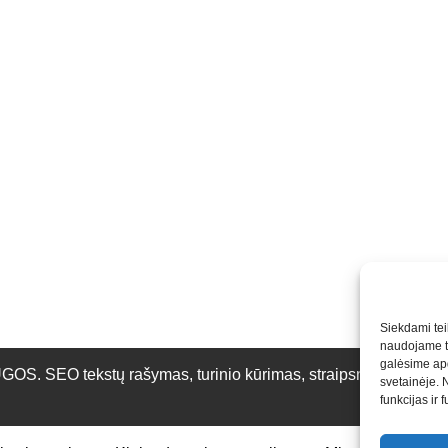
Siekdami teik
naudojame to
galėsime apd
O tekstų rašymas, turinio kūrimas, straipsnių rašymas ir 
svetainėje. 
funkcijas ir 