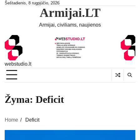
Skip
Šeštadienis, 8 rugpjūčio, 2026
Armijai.LT
to
content
Armijai, civiliams, naujienos
webstudio.lt
Žyma:
Deficit
Home
Deficit