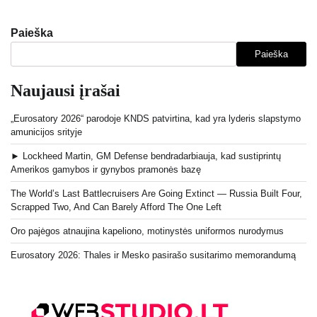
Paieška
Paieška
Naujausi įrašai
„Eurosatory 2026“ parodoje KNDS patvirtina, kad yra lyderis slapstymo
amunicijos srityje
► Lockheed Martin, GM Defense bendradarbiauja, kad sustiprintų
Amerikos gamybos ir gynybos pramonės bazę
The World’s Last Battlecruisers Are Going Extinct — Russia Built Four,
Scrapped Two, And Can Barely Afford The One Left
Oro pajėgos atnaujina kapeliono, motinystės uniformos nurodymus
Eurosatory 2026: Thales ir Mesko pasirašo susitarimo memorandumą