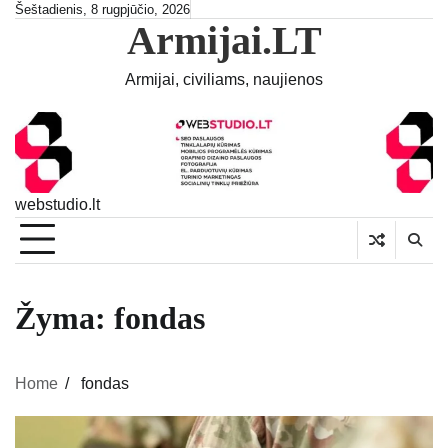
Skip
Šeštadienis, 8 rugpjūčio, 2026
Armijai.LT
to
content
Armijai, civiliams, naujienos
webstudio.lt
Žyma:
fondas
Home
fondas