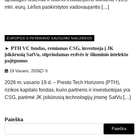
mln. eurų. Lėšos paskirstytos vadovaujantis […]
EUROPOS GYNYBININIO SAUGUMO NAUJIENOS
► PTH VC fondas, remiamas CSG, investuoja į JK
įsikūrusią SatVu, stiprindamas erdvės ir šiluminio intelekto
pajėgumus
19 Vasario, 2026
0
2026 m. vasario 19 d. – Presto Tech Horizons (PTH),
rizikos kapitalo fondas, kurio partneris ir investuotojas yra
CSG, parėmė JK įsikūrusią technologijų įmonę SatVu […]
Paieška
Paieška