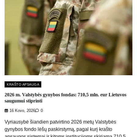
KRAŠTO APSAUGA
2026 m. Valstybės gynybos fondas: 710,5 mln. eur Lietuvos
saugumui stiprinti
16 Kovo, 2026
0
Vyriausybė šiandien patvirtino 2026 metų Valstybės
gynybos fondo lėšų paskirstymą, pagal kurį krašto
apsaugos sistemai ir kitoms institucijoms skiriama 710,5