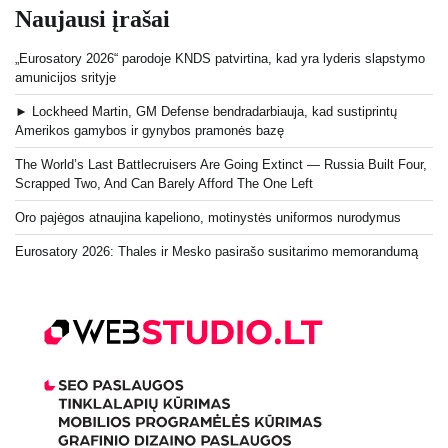
Naujausi įrašai
„Eurosatory 2026“ parodoje KNDS patvirtina, kad yra lyderis slapstymo
amunicijos srityje
► Lockheed Martin, GM Defense bendradarbiauja, kad sustiprintų
Amerikos gamybos ir gynybos pramonės bazę
The World’s Last Battlecruisers Are Going Extinct — Russia Built Four,
Scrapped Two, And Can Barely Afford The One Left
Oro pajėgos atnaujina kapeliono, motinystės uniformos nurodymus
Eurosatory 2026: Thales ir Mesko pasirašo susitarimo memorandumą