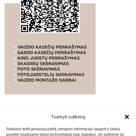
Tvarkyti sutikimą
WEBSTUDIO.LT
© SKAITMENINIO MARKETINGO
Siekdami teikti geriausią patirtį, įrenginio informacijai saugoti ir (arba)
PASLAUGOS. SEO tekstų rašymas, turinio kūrimas,
pasiekti naudojame tokias technologijas kaip slapukus. Jei sutiksime su