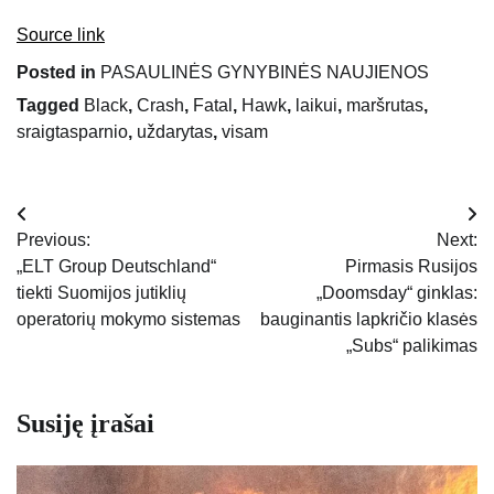
Source link
Posted in
PASAULINĖS GYNYBINĖS NAUJIENOS
Tagged
Black
,
Crash
,
Fatal
,
Hawk
,
laikui
,
maršrutas
,
sraigtasparnio
,
uždarytas
,
visam
Navigacija
Previous:
Next:
tarp
„ELT Group Deutschland“
Pirmasis Rusijos
tiekti Suomijos jutiklių
„Doomsday“ ginklas:
įrašų
operatorių mokymo sistemas
bauginantis lapkričio klasės
„Subs“ palikimas
Susiję įrašai