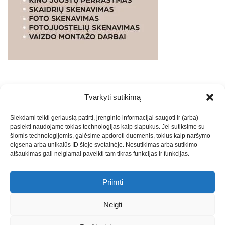
Tvarkyti sutikimą
WEBSTUDIO.LT
© SKAITMENINIO MARKETINGO
Siekdami teikti geriausią patirtį, įrenginio informacijai saugoti ir (arba)
PASLAUGOS. SEO tekstų rašymas, turinio kūrimas,
pasiekti naudojame tokias technologijas kaip slapukus. Jei sutiksime su
straipsnių rašymas ir talpinimas į mūsų valdomas
šiomis technologijomis, galėsime apdoroti duomenis, tokius kaip naršymo
svetaines.2026
Armijai.LT
Theme: Express News By
Adore
elgsena arba unikalūs ID šioje svetainėje. Nesutikimas arba sutikimo
atšaukimas gali neigiamai paveikti tam tikras funkcijas ir funkcijas.
Themes
.
Priimti
Draugai: -
Marketingo agentūra
-
Teisinės
konsultacijos
-
Skaidrių skenavimas
-
Klaipedos miesto
Neigti
naujienos
-
Miesto naujienos
-
Saulius Narbutas
-
Įvaizdžio
kūrimas
-
Veidoskaita
-
Teniso treniruotės
- Pranešimai spaudai