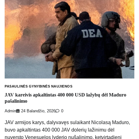
PASAULINĖS GYNYBINĖS NAUJIENOS
JAV kareivis apkaltintas 400 000 USD lažybų dėl Maduro
pašalinimo
Admin
24 Balandžio, 2026
0
JAV armijos karys, dalyvavęs sulaikant Nicolasą Maduro,
buvo apkaltintas 400 000 JAV dolerių lažinimu dėl
nuversto Venesuelos lyderio nušalinimo, ketvirtadienį