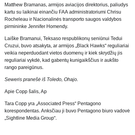
Matthew Bramanas, armijos aviacijos direktorius, paliudys
kartu su laikinai einančiu FAA administratoriumi Chrisu
Rocheleau ir Nacionalinės transporto saugos valdybos
pirmininke Jennifer Homendy.
Laiške Bramanui, Teksaso respublikonų seniūnui Tedui
Cruzui, buvo atsakyta, ar armijos „Black Hawks“ reguliariai
veikia neperduodant vietos duomenų ir kiek skrydžių jis
reguliariai vykdė, kad gabentų kunigaikščius ir aukšto
rango pareigūnus.
Seweris pranešė iš Toledo, Ohajo.
Apie
Copp šalis, Ap
Tara Copp yra „Associated Press“ Pentagono
korespondentas. Anksčiau ji buvo Pentagono biuro vadovė
„Sightline Media Group“.