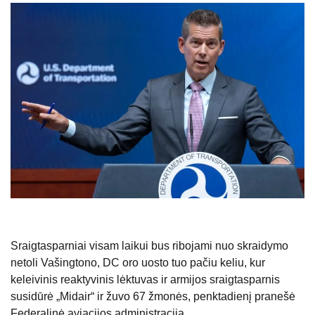
Sraigtasparniai visam laikui bus ribojami nuo skraidymo
netoli Vašingtono, DC oro uosto tuo pačiu keliu, kur
keleivinis reaktyvinis lėktuvas ir armijos sraigtasparnis
susidūrė „Midair“ ir žuvo 67 žmonės, penktadienį pranešė
Federalinė aviacijos administracija.