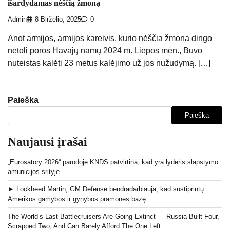
išardydamas nėščią žmoną
Admin
8 Birželio, 2025
0
Anot armijos, armijos kareivis, kurio nėščia žmona dingo
netoli poros Havajų namų 2024 m. Liepos mėn., Buvo
nuteistas kalėti 23 metus kalėjimo už jos nužudymą. […]
Paieška
Paieška
Naujausi įrašai
„Eurosatory 2026“ parodoje KNDS patvirtina, kad yra lyderis slapstymo
amunicijos srityje
► Lockheed Martin, GM Defense bendradarbiauja, kad sustiprintų
Amerikos gamybos ir gynybos pramonės bazę
The World’s Last Battlecruisers Are Going Extinct — Russia Built Four,
Scrapped Two, And Can Barely Afford The One Left