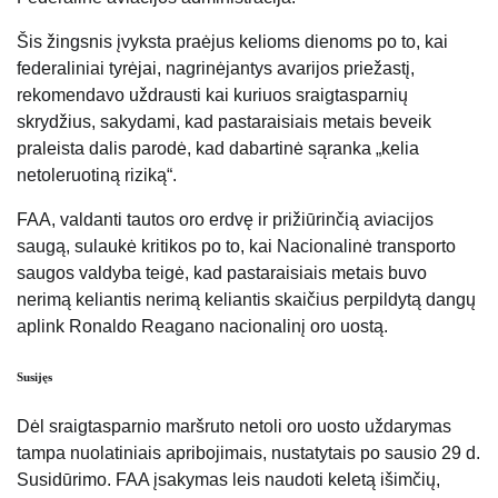
Šis žingsnis įvyksta praėjus kelioms dienoms po to, kai
federaliniai tyrėjai, nagrinėjantys avarijos priežastį,
rekomendavo uždrausti kai kuriuos sraigtasparnių
skrydžius, sakydami, kad pastaraisiais metais beveik
praleista dalis parodė, kad dabartinė sąranka „kelia
netoleruotiną riziką“.
FAA, valdanti tautos oro erdvę ir prižiūrinčią aviacijos
saugą, sulaukė kritikos po to, kai Nacionalinė transporto
saugos valdyba teigė, kad pastaraisiais metais buvo
nerimą keliantis nerimą keliantis skaičius perpildytą dangų
aplink Ronaldo Reagano nacionalinį oro uostą.
Susijęs
Dėl sraigtasparnio maršruto netoli oro uosto uždarymas
tampa nuolatiniais apribojimais, nustatytais po sausio 29 d.
Susidūrimo. FAA įsakymas leis naudoti keletą išimčių,