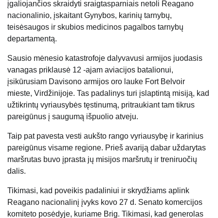
įgaliojančios skraidyti sraigtasparniais netoli Reagano
nacionalinio, įskaitant Gynybos, karinių tarnybų,
teisėsaugos ir skubios medicinos pagalbos tarnybų
departamentą.
Sausio mėnesio katastrofoje dalyvavusi armijos juodasis
vanagas priklausė 12 -ajam aviacijos batalionui,
įsikūrusiam Davisono armijos oro lauke Fort Belvoir
mieste, Virdžinijoje. Tas padalinys turi įslaptintą misiją, kad
užtikrintų vyriausybės tęstinumą, pritraukiant tam tikrus
pareigūnus į saugumą išpuolio atveju.
Taip pat pavesta vesti aukšto rango vyriausybę ir karinius
pareigūnus visame regione. Prieš avariją dabar uždarytas
maršrutas buvo įprasta jų misijos maršrutų ir treniruočių
dalis.
Tikimasi, kad poveikis padaliniui ir skrydžiams aplink
Reagano nacionalinį įvyks kovo 27 d. Senato komercijos
komiteto posėdyje, kuriame Brig. Tikimasi, kad generolas