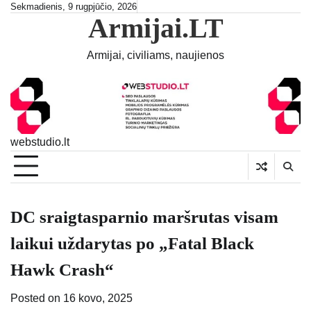
Skip
Sekmadienis, 9 rugpjūčio, 2026
Armijai.LT
to
content
Armijai, civiliams, naujienos
webstudio.lt
DC sraigtasparnio maršrutas visam
laikui uždarytas po „Fatal Black
Hawk Crash“
Posted on
16 kovo, 2025