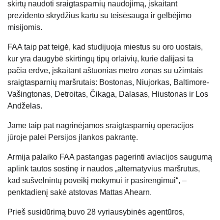
skirtų naudoti sraigtasparnių naudojimą, įskaitant
prezidento skrydžius kartu su teisėsauga ir gelbėjimo
misijomis.
FAA taip pat teigė, kad studijuoja miestus su oro uostais,
kur yra daugybė skirtingų tipų orlaivių, kurie dalijasi ta
pačia erdve, įskaitant aštuonias metro zonas su užimtais
sraigtasparnių maršrutais: Bostonas, Niujorkas, Baltimore-
Vašingtonas, Detroitas, Čikaga, Dalasas, Hiustonas ir Los
Andželas.
Jame taip pat nagrinėjamos sraigtasparnių operacijos
jūroje palei Persijos įlankos pakrantę.
Armija palaiko FAA pastangas pagerinti aviacijos saugumą
aplink tautos sostinę ir naudos „alternatyvius maršrutus,
kad sušvelnintų poveikį mokymui ir pasirengimui“, –
penktadienį sakė atstovas Mattas Ahearn.
Prieš susidūrimą buvo 28 vyriausybinės agentūros,