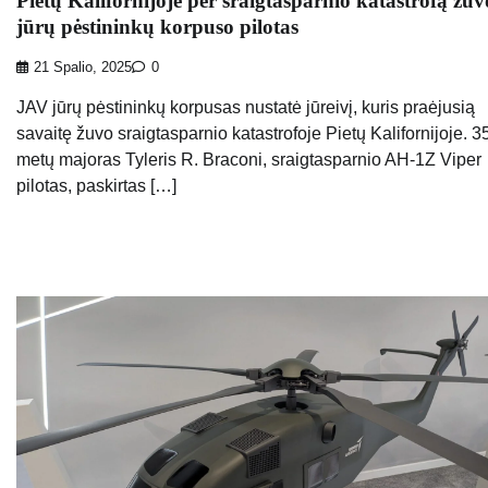
Pietų Kalifornijoje per sraigtasparnio katastrofą žuv
jūrų pėstininkų korpuso pilotas
21 Spalio, 2025
0
JAV jūrų pėstininkų korpusas nustatė jūreivį, kuris praėjusią
savaitę žuvo sraigtasparnio katastrofoje Pietų Kalifornijoje. 3
metų majoras Tyleris R. Braconi, sraigtasparnio AH-1Z Viper
pilotas, paskirtas […]