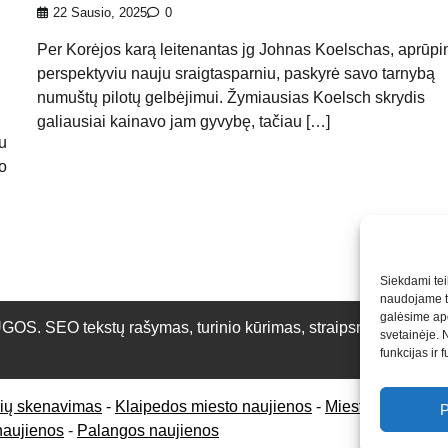
22 Sausio, 2025
0
Per Korėjos karą leitenantas jg Johnas Koelschas, aprūpi
perspektyviu nauju sraigtasparniu, paskyrė savo tarnybą
numuštų pilotų gelbėjimui. Žymiausias Koelsch skrydis
galiausiai kainavo jam gyvybę, tačiau […]
su
do
Siekdami teik
naudojame to
galėsime apd
O tekstų rašymas, turinio kūrimas, straipsnių rašymas ir 
svetainėje. 
funkcijas ir 
rių skenavimas
-
Klaipedos miesto naujienos
-
Miesto naujienos
P
naujienos
-
Palangos naujienos