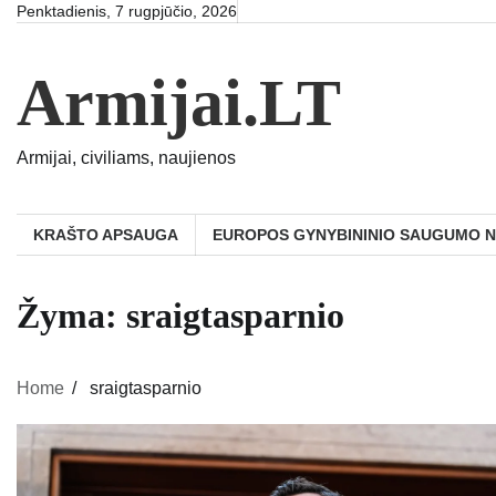
Skip
Penktadienis, 7 rugpjūčio, 2026
to
content
Armijai.LT
Armijai, civiliams, naujienos
KRAŠTO APSAUGA
EUROPOS GYNYBININIO SAUGUMO 
Žyma:
sraigtasparnio
Home
sraigtasparnio