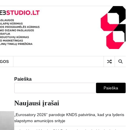
UGOS
Paieška
Paieška
Naujausi įrašai
„Eurosatory 2026“ parodoje KNDS patvirtina, kad yra lyderis
slapstymo amunicijos srityje