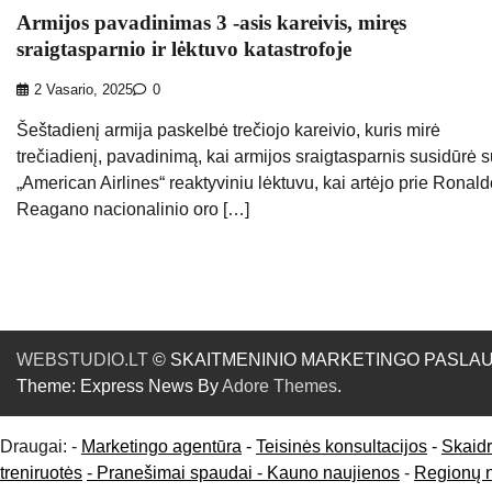
Armijos pavadinimas 3 -asis kareivis, miręs
sraigtasparnio ir lėktuvo katastrofoje
2 Vasario, 2025
0
Šeštadienį armija paskelbė trečiojo kareivio, kuris mirė
trečiadienį, pavadinimą, kai armijos sraigtasparnis susidūrė 
„American Airlines“ reaktyviniu lėktuvu, kai artėjo prie Ronal
Reagano nacionalinio oro […]
WEBSTUDIO.LT
© SKAITMENINIO MARKETINGO PASLAUGOS. SE
Theme: Express News By
Adore Themes
.
Draugai: -
Marketingo agentūra
-
Teisinės konsultacijos
-
Skaid
treniruotės
- Pranešimai spaudai -
Kauno naujienos
-
Regionų 