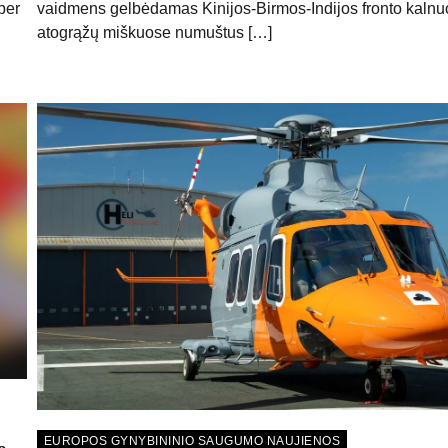
vaidmens gelbėdamas Kinijos-Birmos-Indijos fronto kalnuo
per
atogrąžų miškuose numuštus […]
EUROPOS GYNYBININIO SAUGUMO NAUJIENOS