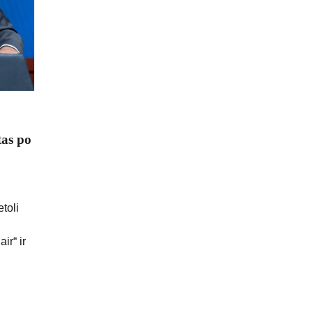
tas po
toli
ir“ ir