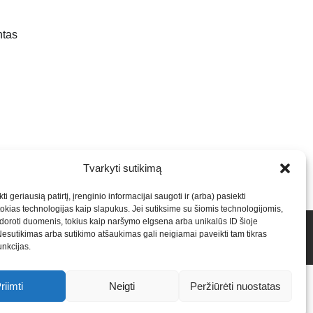
ntas
Tvarkyti sutikimą
ti geriausią patirtį, įrenginio informacijai saugoti ir (arba) pasiekti
kias technologijas kaip slapukus. Jei sutiksime su šiomis technologijomis,
oroti duomenis, tokius kaip naršymo elgsena arba unikalūs ID šioje
talpinimas į mūsų valdomas svetaines.2026
Armijai.LT
Nesutikimas arba sutikimo atšaukimas gali neigiamai paveikti tam tikras
funkcijas.
-
Saulius Narbutas
-
Įvaizdžio kūrimas
-
Veidoskaita
-
Teniso
riimti
Neigti
Peržiūrėti nuostatas