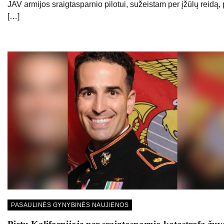
JAV armijos sraigtasparnio pilotui, sužeistam per įžūlų reidą, 
[…]
PASAULINĖS GYNYBINĖS NAUJIENOS