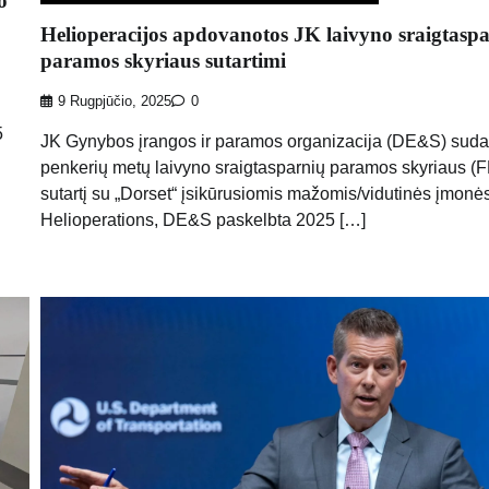
o
Helioperacijos apdovanotos JK laivyno sraigtasp
paramos skyriaus sutartimi
9 Rugpjūčio, 2025
0
5
JK Gynybos įrangos ir paramos organizacija (DE&S) suda
penkerių metų laivyno sraigtasparnių paramos skyriaus 
sutartį su „Dorset“ įsikūrusiomis mažomis/vidutinės įmonė
Helioperations, DE&S paskelbta 2025 […]