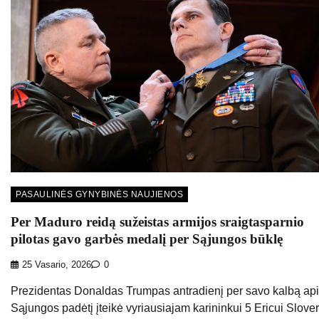
PASAULINĖS GYNYBINĖS NAUJIENOS
Per Maduro reidą sužeistas armijos sraigtasparnio
pilotas gavo garbės medalį per Sąjungos būklę
25 Vasario, 2026
0
Prezidentas Donaldas Trumpas antradienį per savo kalbą ap
Sąjungos padėtį įteikė vyriausiajam karininkui 5 Ericui Slover