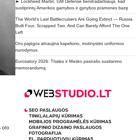
► Lockheed Martin, GM Defense bendradarbiauja, kad
sustiprintų Amerikos gamybos ir gynybos pramonės bazę
The World’s Last Battlecruisers Are Going Extinct — Russia
Built Four, Scrapped Two, And Can Barely Afford The One
Left
Oro pajėgos atnaujina kapeliono, motinystės uniformos
nurodymus
Eurosatory 2026: Thales ir Mesko pasirašo susitarimo
memorandumą
s oro