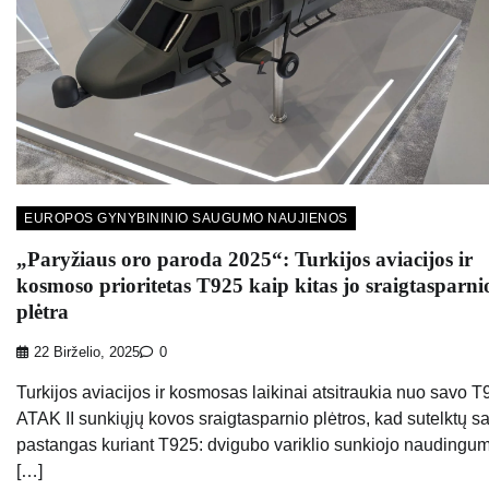
EUROPOS GYNYBININIO SAUGUMO NAUJIENOS
„Paryžiaus oro paroda 2025“: Turkijos aviacijos ir
kosmoso prioritetas T925 kaip kitas jo sraigtasparni
plėtra
22 Birželio, 2025
0
Turkijos aviacijos ir kosmosas laikinai atsitraukia nuo savo 
ATAK II sunkiųjų kovos sraigtasparnio plėtros, kad sutelktų s
pastangas kuriant T925: dvigubo variklio sunkiojo naudingu
[…]