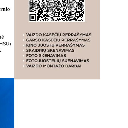
arnio
rė
(FHSU)
s