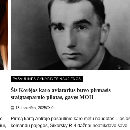
PASAULINĖS GYNYBINĖS NAUJIENOS
Šis Korėjos karo aviatorius buvo pirmasis
sraigtasparnio pilotas, gavęs MOH
13 Lapkričio, 2025
0
Pirmą kartą Antrojo pasaulinio karo metu naudotas 1-osio
ie
komandų pajėgos, Sikorsky R-4 dažnai neatlikdavo savo
iui,