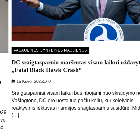
PASAULINĖS GYNYBINĖS NAUJIENOS
DC sraigtasparnio maršrutas visam laikui uždary
„Fatal Black Hawk Crash“
o
16 Kovo, 2025
0
Sraigtasparniai visam laikui bus ribojami nuo skraidymo ne
Vašingtono, DC oro uosto tuo pačiu keliu, kur keleivinis
reaktyvinis lėktuvas ir armijos sraigtasparnis susidūrė „Mida
T929
[…]
avo
mo