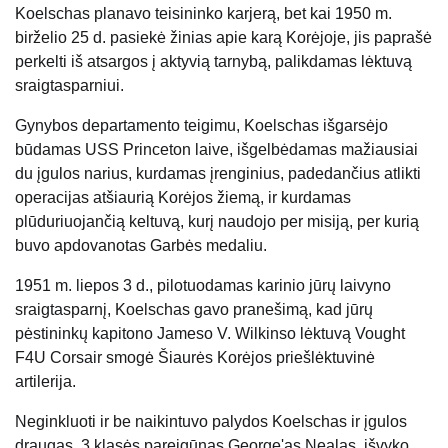
Koelschas planavo teisininko karjerą, bet kai 1950 m.
birželio 25 d. pasiekė žinias apie karą Korėjoje, jis paprašė
perkelti iš atsargos į aktyvią tarnybą, palikdamas lėktuvą
sraigtasparniui.
Gynybos departamento teigimu, Koelschas išgarsėjo
būdamas USS Princeton laive, išgelbėdamas mažiausiai
du įgulos narius, kurdamas įrenginius, padedančius atlikti
operacijas atšiaurią Korėjos žiemą, ir kurdamas
plūduriuojančią keltuvą, kurį naudojo per misiją, per kurią
buvo apdovanotas Garbės medaliu.
1951 m. liepos 3 d., pilotuodamas karinio jūrų laivyno
sraigtasparnį, Koelschas gavo pranešimą, kad jūrų
pėstininkų kapitono Jameso V. Wilkinso lėktuvą Vought
F4U Corsair smogė Šiaurės Korėjos priešlėktuvinė
artilerija.
Neginkluoti ir be naikintuvo palydos Koelschas ir įgulos
draugas, 3 klasės pareigūnas George'as Nealas, išvyko