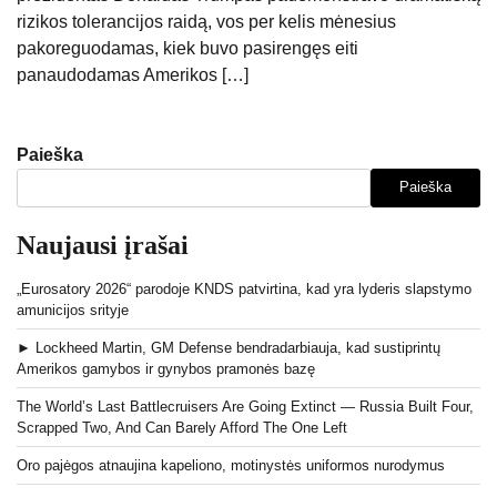
rizikos tolerancijos raidą, vos per kelis mėnesius
pakoreguodamas, kiek buvo pasirengęs eiti
panaudodamas Amerikos […]
Paieška
Paieška
Naujausi įrašai
„Eurosatory 2026“ parodoje KNDS patvirtina, kad yra lyderis slapstymo
amunicijos srityje
► Lockheed Martin, GM Defense bendradarbiauja, kad sustiprintų
Amerikos gamybos ir gynybos pramonės bazę
The World’s Last Battlecruisers Are Going Extinct — Russia Built Four,
Scrapped Two, And Can Barely Afford The One Left
Oro pajėgos atnaujina kapeliono, motinystės uniformos nurodymus