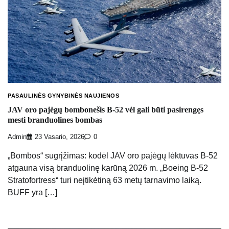
PASAULINĖS GYNYBINĖS NAUJIENOS
JAV oro pajėgų bombonešis B-52 vėl gali būti pasirengęs
mesti branduolines bombas
Admin
23 Vasario, 2026
0
„Bombos“ sugrįžimas: kodėl JAV oro pajėgų lėktuvas B-52
atgauna visą branduolinę karūną 2026 m. „Boeing B-52
Stratofortress“ turi neįtikėtiną 63 metų tarnavimo laiką.
BUFF yra […]