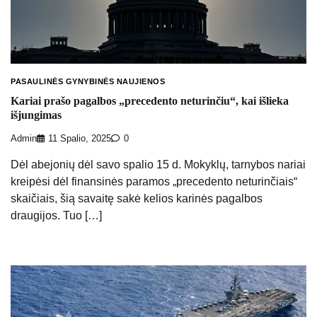
PASAULINĖS GYNYBINĖS NAUJIENOS
Kariai prašo pagalbos „precedento neturinčiu“, kai išlieka
išjungimas
Admin
11 Spalio, 2025
0
Dėl abejonių dėl savo spalio 15 d. Mokyklų, tarnybos nariai
kreipėsi dėl finansinės paramos „precedento neturinčiais“
skaičiais, šią savaitę sakė kelios karinės pagalbos
draugijos. Tuo […]