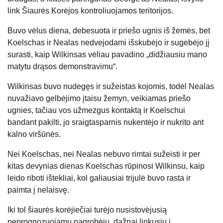
link Šiaurės Korėjos kontroliuojamos teritorijos.
Buvo vėlus diena, debesuota ir priešo ugnis iš žemės, bet
Koelschas ir Nealas nedvejodami išskubėjo ir sugebėjo jį
surasti, kaip Wilkinsas vėliau pavadino „didžiausiu mano
matytu drąsos demonstravimu“.
Wilkinsas buvo nudegęs ir sužeistas kojomis, todėl Nealas
nuvažiavo gelbėjimo įtaisu žemyn, veikiamas priešo
ugnies, tačiau vos užmezgus kontaktą ir Koelschui
bandant pakilti, jo sraigtasparnis nukentėjo ir nukrito ant
kalno viršūnės.
Nei Koelschas, nei Nealas nebuvo rimtai sužeisti ir per
kitas devynias dienas Koelschas rūpinosi Wilkinsu, kaip
leido riboti ištekliai, kol galiausiai trijulė buvo rasta ir
paimta į nelaisvę.
Iki tol šiaurės korėjiečiai turėjo nusistovėjusią
neprognozuojamų pagrobėjų, dažnai linkusių į