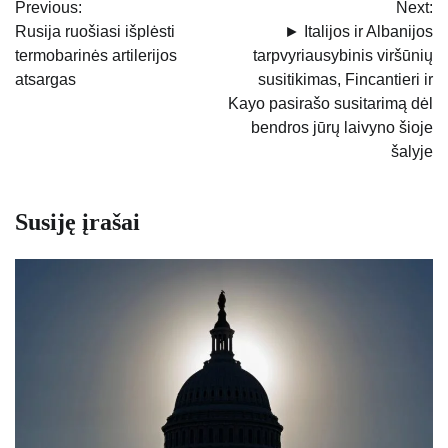
Previous:
Next:
tarp
Rusija ruošiasi išplėsti
► Italijos ir Albanijos
termobarinės artilerijos
tarpvyriausybinis viršūnių
įrašų
atsargas
susitikimas, Fincantieri ir
Kayo pasirašo susitarimą dėl
bendros jūrų laivyno šioje
šalyje
Susiję įrašai