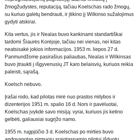
žmogžudystes, reputaciją, tačiau Koelschas rado žmogų,
su kuriuo galėtų bendrauti, ir įtikino jį Wilkinso sužalojimus
gydyti atskirai.
Kita vertus, jis ir Nealas buvo kankinami standartiškai
tardomi Šiaurės Korėjoje, tačiau nei vienas, nei kitas
neatsisakė jokios informacijos. 1953 m. liepos 27 d.
Panmundžome pasirašius paliaubas, Nealas ir Wilkinsas
buvo įtraukti į išgyvenusių JT karo belaisvių, kuriuos reikia
paleisti, sąrašą.
Koelsch nebuvo.
Įrašai rodo, kad pilotas mirė nuo prastos mitybos ir
dizenterijos 1951 m. spalio 16 d. Nors ir pavėluotai,
Koelschas įvykdė savo misiją: vyrai, kuriuos jis ketino
gelbėti, galiausiai sugrįžo namo.
1955 m. rugpjūčio 3 d. Koelschas po mirties buvo
apdovanotas pirmuoju sraigtasparnio pilotui išduotu