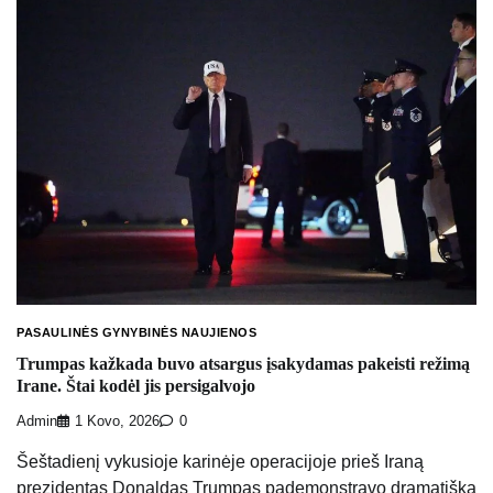
PASAULINĖS GYNYBINĖS NAUJIENOS
Trumpas kažkada buvo atsargus įsakydamas pakeisti režimą
Irane. Štai kodėl jis persigalvojo
Admin
1 Kovo, 2026
0
Šeštadienį vykusioje karinėje operacijoje prieš Iraną
prezidentas Donaldas Trumpas pademonstravo dramatišką