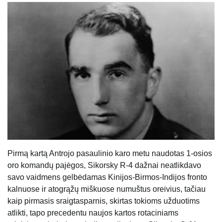
Pirmą kartą Antrojo pasaulinio karo metu naudotas 1-osios
oro komandų pajėgos, Sikorsky R-4 dažnai neatlikdavo
savo vaidmens gelbėdamas Kinijos-Birmos-Indijos fronto
kalnuose ir atogrąžų miškuose numuštus oreivius, tačiau
kaip pirmasis sraigtasparnis, skirtas tokioms užduotims
atlikti, tapo precedentu naujos kartos rotaciniams