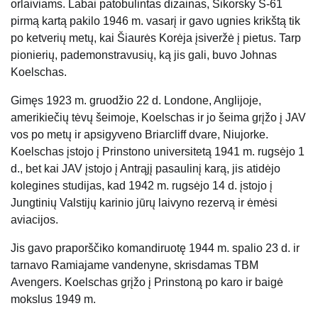
orlaiviams. Labai patobulintas dizainas, Sikorsky S-61
pirmą kartą pakilo 1946 m. ​​vasarį ir gavo ugnies krikštą tik
po ketverių metų, kai Šiaurės Korėja įsiveržė į pietus. Tarp
pionierių, pademonstravusių, ką jis gali, buvo Johnas
Koelschas.
Gimęs 1923 m. gruodžio 22 d. Londone, Anglijoje,
amerikiečių tėvų šeimoje, Koelschas ir jo šeima grįžo į JAV
vos po metų ir apsigyveno Briarcliff dvare, Niujorke.
Koelschas įstojo į Prinstono universitetą 1941 m. rugsėjo 1
d., bet kai JAV įstojo į Antrąjį pasaulinį karą, jis atidėjo
kolegines studijas, kad 1942 m. rugsėjo 14 d. įstojo į
Jungtinių Valstijų karinio jūrų laivyno rezervą ir ėmėsi
aviacijos.
Jis gavo praporščiko komandiruotę 1944 m. spalio 23 d. ir
tarnavo Ramiajame vandenyne, skrisdamas TBM
Avengers. Koelschas grįžo į Prinstoną po karo ir baigė
mokslus 1949 m.