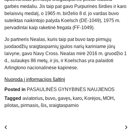
garbės medaliu. Jis taip pat gavo Purpurinės širdies ir karo
belaisvių medalį, o 1965 m. birželio 8 d. jo vardas buvo
suteiktas naikintojo palyda Koelsch (DE-1049), 1975 m.
pervadintai kaip raketinė fregata (FF-1049).
Jo partneris Nealas, kuris taip pat buvo tarp pirmųjų
juodaodžių sraigtasparnių įgulos narių kariniame jūrų
laivyne, gavo Navy Cross. Nealas mirė 2016 m. gruodžio 1
d., sulaukęs 86 metų, ir jis, ir Koelschas yra palaidoti
Arlingtono nacionalinėse kapinėse.
Nuoroda į informacijos šaltinį
Posted in
PASAULINĖS GYNYBINĖS NAUJIENOS
Tagged
aviatorius
,
buvo
,
gavęs
,
karo
,
Korėjos
,
MOH
,
pilotas
,
pirmasis
,
šis
,
sraigtasparnio
Navigacija