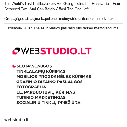
The World’s Last Battlecruisers Are Going Extinct — Russia Built Four,
Scrapped Two, And Can Barely Afford The One Left
Oro pajėgos atnaujina kapeliono, motinystės uniformos nurodymus
Eurosatory 2026: Thales ir Mesko pasirašo susitarimo memorandumą
webstudio.lt