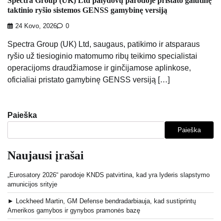
Spectra Group (UK) Ltd palydovų parodoje pristato galutinę
taktinio ryšio sistemos GENSS gamybinę versiją
24 Kovo, 2026
0
Spectra Group (UK) Ltd, saugaus, patikimo ir atsparaus
ryšio už tiesioginio matomumo ribų teikimo specialistai
operacijoms draudžiamose ir ginčijamose aplinkose,
oficialiai pristato gamybinę GENSS versiją […]
Paieška
Paieška
Naujausi įrašai
„Eurosatory 2026“ parodoje KNDS patvirtina, kad yra lyderis slapstymo
amunicijos srityje
► Lockheed Martin, GM Defense bendradarbiauja, kad sustiprintų
Amerikos gamybos ir gynybos pramonės bazę