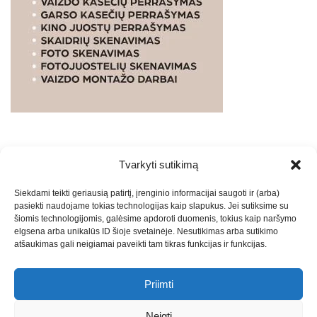
Tvarkyti sutikimą
WEBSTUDIO.LT
© SKAITMENINIO MARKETINGO
Siekdami teikti geriausią patirtį, įrenginio informacijai saugoti ir (arba)
PASLAUGOS. SEO tekstų rašymas, turinio kūrimas,
pasiekti naudojame tokias technologijas kaip slapukus. Jei sutiksime su
straipsnių rašymas ir talpinimas į mūsų valdomas
šiomis technologijomis, galėsime apdoroti duomenis, tokius kaip naršymo
svetaines.2026
Armijai.LT
Theme: Express News By
Adore
elgsena arba unikalūs ID šioje svetainėje. Nesutikimas arba sutikimo
atšaukimas gali neigiamai paveikti tam tikras funkcijas ir funkcijas.
Themes
.
Priimti
Draugai: -
Marketingo agentūra
-
Teisinės
konsultacijos
-
Skaidrių skenavimas
-
Klaipedos miesto
Neigti