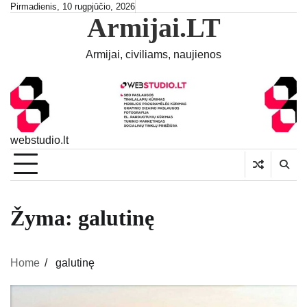
Skip
Pirmadienis, 10 rugpjūčio, 2026
Armijai.LT
to
content
Armijai, civiliams, naujienos
webstudio.lt
Žyma:
galutinę
Home
galutinę