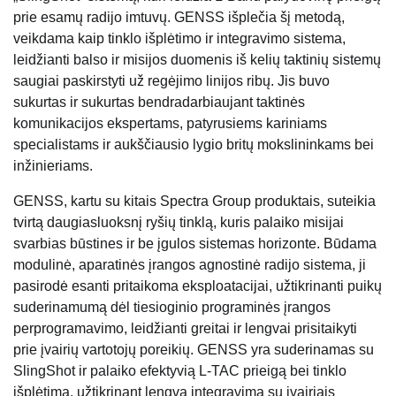
prie esamų radijo imtuvų. GENSS išplečia šį metodą,
veikdama kaip tinklo išplėtimo ir integravimo sistema,
leidžianti balso ir misijos duomenis iš kelių taktinių sistemų
saugiai paskirstyti už regėjimo linijos ribų. Jis buvo
sukurtas ir sukurtas bendradarbiaujant taktinės
komunikacijos ekspertams, patyrusiems kariniams
specialistams ir aukščiausio lygio britų mokslininkams bei
inžinieriams.
GENSS, kartu su kitais Spectra Group produktais, suteikia
tvirtą daugiasluoksnį ryšių tinklą, kuris palaiko misijai
svarbias būstines ir be įgulos sistemas horizonte. Būdama
modulinė, aparatinės įrangos agnostinė radijo sistema, ji
pasirodė esanti pritaikoma eksploatacijai, užtikrinanti puikų
suderinamumą dėl tiesioginio programinės įrangos
perprogramavimo, leidžianti greitai ir lengvai prisitaikyti
prie įvairių vartotojų poreikių. GENSS yra suderinamas su
SlingShot ir palaiko efektyvią L-TAC prieigą bei tinklo
išplėtimą, užtikrinant lengvą integravimą su įvairiais