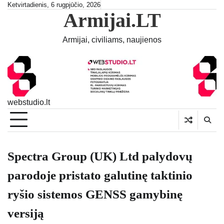
Skip
Ketvirtadienis, 6 rugpjūčio, 2026
Armijai.LT
to
content
Armijai, civiliams, naujienos
webstudio.lt
Spectra Group (UK) Ltd palydovų
parodoje pristato galutinę taktinio
ryšio sistemos GENSS gamybinę
versiją