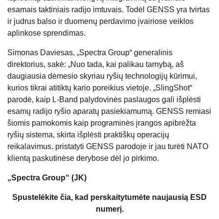
esamais taktiniais radijo imtuvais. Todėl GENSS yra tvirtas
ir judrus balso ir duomenų perdavimo įvairiose veiklos
aplinkose sprendimas.
Simonas Daviesas, „Spectra Group“ generalinis
direktorius, sakė: „Nuo tada, kai palikau tarnybą, aš
daugiausia dėmesio skyriau ryšių technologijų kūrimui,
kurios tikrai atitiktų kario poreikius vietoje. „SlingShot“
parodė, kaip L-Band palydovinės paslaugos gali išplėsti
esamų radijo ryšio aparatų pasiekiamumą. GENSS remiasi
šiomis pamokomis kaip programinės įrangos apibrėžta
ryšių sistema, skirta išplėsti praktiškų operacijų
reikalavimus. pristatyti GENSS parodoje ir jau turėti NATO
klientą paskutinėse derybose dėl jo pirkimo.
„Spectra Group“ (JK)
Spustelėkite čia, kad perskaitytumėte naujausią ESD
numerį.