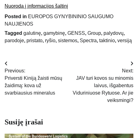
Nuoroda į informacijos šaltinį
Posted in
EUROPOS GYNYBININIO SAUGUMO
NAUJIENOS
Tagged
galutinę
,
gamybinę
,
GENSS
,
Group
,
palydovų
,
parodoje
,
pristato
,
ryšio
,
sistemos
,
Spectra
,
taktinio
,
versiją
Navigacija
Previous:
Next:
tarp
Priversti Kiniją žaisti mūsų
JAV turi kovos su minomis
žaidimą: kova už
laivus, išgabentus
įrašų
svarbiausius mineralus
Viduriniuose Rytuose. Ar jie
veiksmingi?
Susiję įrašai