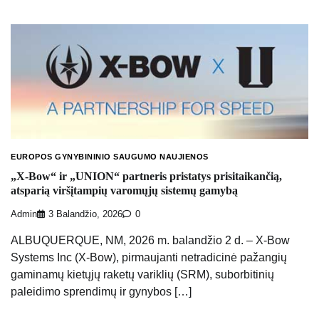
EUROPOS GYNYBININIO SAUGUMO NAUJIENOS
„X-Bow“ ir „UNION“ partneris pristatys prisitaikančią,
atsparią viršįtampių varomųjų sistemų gamybą
Admin
3 Balandžio, 2026
0
ALBUQUERQUE, NM, 2026 m. balandžio 2 d. – X-Bow
Systems Inc (X-Bow), pirmaujanti netradicinė pažangių
gaminamų kietųjų raketų variklių (SRM), suborbitinių
paleidimo sprendimų ir gynybos […]