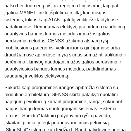
balso bei duomenų ryšį už regėjimo linijos ribų, taip pat
įgalina MANET tinklo išplėtimą ir tiltą, kad misijos
sistemos, tokios kaip ATAK, galėtų veikti išsklaidytuose
padaliniuose. Derindamas efektyvų pralaidumo naudojimą,
adaptyvios bangos formos metodus ir mažos galios
perdavimo metodus, GENSS užtikrina atsparų ryšį
mobiliosioms pajėgoms, veikiančioms ginčijamose arba
draudžiamose aplinkose, ir yra skirtas sumažinti aptikimo ir
perėmimo tikimybę naudojant mažos galios perdavimo ir
adaptyviosios bangos formos metodus, padidindamas
saugumą ir veiklos efektyvumą.
Sukurta kaip programinės įrangos apibrėžta sistema su
moduline architektūra, GENSS skirta palaikyti nuolatinį
pajėgumų evoliuciją kuriant programinę įrangą, sukuriant
naujas bangų formas ir integruojant sistemas. Sistema
remiasi „Spectra“ taktinio palydovinio ryšio paveldu,
įskaitant plačiai įdiegtą ir apdovanojimus pelniusią
„SlingShot“ sistemą, kuri leidžia L-Band palydovinę prieigą