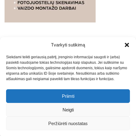
Tvarkyti sutikimą
WEBSTUDIO.LT
© SKAITMENINIO MARKETINGO
Siekdami teikti geriausią patirtį, įrenginio informacijai saugoti ir (arba)
PASLAUGOS. SEO tekstų rašymas, turinio kūrimas,
pasiekti naudojame tokias technologijas kaip slapukus. Jei sutiksime su
straipsnių rašymas ir talpinimas į mūsų valdomas
šiomis technologijomis, galėsime apdoroti duomenis, tokius kaip naršymo
svetaines.2026
Armijai.LT
Theme: Express News By
Adore
elgsena arba unikalūs ID šioje svetainėje. Nesutikimas arba sutikimo
atšaukimas gali neigiamai paveikti tam tikras funkcijas ir funkcijas.
Themes
.
Priimti
Draugai: -
Marketingo agentūra
-
Teisinės
konsultacijos
-
Skaidrių skenavimas
-
Klaipedos miesto
Neigti
naujienos
-
Miesto naujienos
-
Saulius Narbutas
-
Įvaizdžio
kūrimas
-
Veidoskaita
-
Teniso treniruotės
- Pranešimai spaudai
Peržiūrėti nuostatas
-
Kauno naujienos
-
Regionų naujienos
-
Palangos naujienos