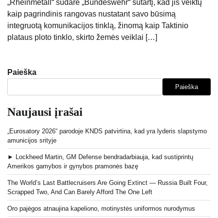
„Rheinmetall“ sudarė „Bundeswehr“ sutartį, kad jis veiktų
kaip pagrindinis rangovas nustatant savo būsimą
integruotą komunikacijos tinklą, žinomą kaip Taktinio
plataus ploto tinklo, skirto žemės veiklai […]
Paieška
Paieška
Naujausi įrašai
„Eurosatory 2026“ parodoje KNDS patvirtina, kad yra lyderis slapstymo
amunicijos srityje
► Lockheed Martin, GM Defense bendradarbiauja, kad sustiprintų
Amerikos gamybos ir gynybos pramonės bazę
The World’s Last Battlecruisers Are Going Extinct — Russia Built Four,
Scrapped Two, And Can Barely Afford The One Left
Oro pajėgos atnaujina kapeliono, motinystės uniformos nurodymus