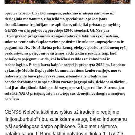
Spectra Group (UK) Ltd, saugaus, patikimo ir atsparaus ryšio už
tiesioginio matomumo ribų teikimo specialistai operacijoms
draudžiamose ir ginčijamose aplinkose, oficialiai pristato gamybinę
GENSS versiją palydovų parodoje (2840 stendas). GENSS yra
„Evergreen“ programinės įrangos apibrėžta taktinių ryšių sistema,
sukurta remiantis eksploatavimo patirtimi ir sukurta, suprojektuota ir
pagaminta JK. Jis užtikrina pritaikomą, efektyvų balso ir duomenų ryšį
paskirstytoms pajėgoms, o sistemos architektūra sukurta taip, kad
palaikytų pajėgumų raidą, kai keičiasi veiklos reikalavimai ir
technologijos. Pirmą kartą kaip koncepcija pristatyta 2024 m. Londone
vykusioje Mobile Deployable Communications konferencijoje, nuo to
laiko sistema buvo plačiai vystoma, išbandyta ir tobulinama
bendradarbiaujant su specialistų vartotojų grupėmis, siekiant užtikrinti,
kad ji atitiktų šiuolaikinių paskirstytų operacijų poreikius. Sistema jau
sulaukė NATO prisijungusių vartotojų susidomėjimo; daugiau naujienų
netrukus.
GENSS išplečia taktinius ryšius už tradicinio regėjimo
linijos „burbulo“ ribų, suteikdama saugų balso ir duomenų
ryšį sudėtingose ​​darbo aplinkose. Šiuo metu sistema
palaiko saugų L-Band taktinį palydovinį tinklą (L-TAC) ir