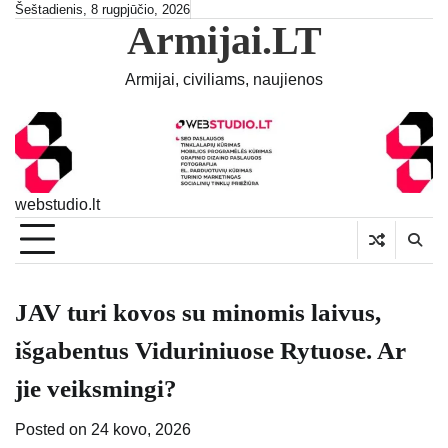
Skip
Šeštadienis, 8 rugpjūčio, 2026
Armijai.LT
to
content
Armijai, civiliams, naujienos
webstudio.lt
JAV turi kovos su minomis laivus,
išgabentus Viduriniuose Rytuose. Ar
jie veiksmingi?
Posted on
24 kovo, 2026