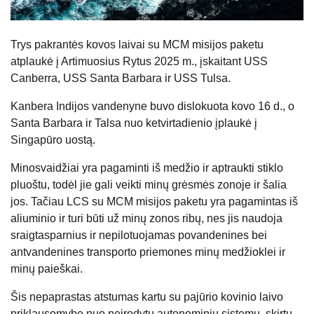
Trys pakrantės kovos laivai su MCM misijos paketu
atplaukė į Artimuosius Rytus 2025 m., įskaitant USS
Canberra, USS Santa Barbara ir USS Tulsa.
Kanbera Indijos vandenyne buvo dislokuota kovo 16 d., o
Santa Barbara ir Talsa nuo ketvirtadienio įplaukė į
Singapūro uostą.
Minosvaidžiai yra pagaminti iš medžio ir aptraukti stiklo
pluoštu, todėl jie gali veikti minų grėsmės zonoje ir šalia
jos. Tačiau LCS su MCM misijos paketu yra pagamintas iš
aliuminio ir turi būti už minų zonos ribų, nes jis naudoja
sraigtasparnius ir nepilotuojamas povandenines bei
antvandenines transporto priemones minų medžioklei ir
minų paieškai.
Šis nepaprastas atstumas kartu su pajūrio kovinio laivo
priklausomybe nuo neįrodytų autonominių sistemų, skirtų