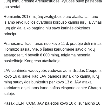
Jūrų minų grėsmė Artimuosiuose Rytuose buvo pastebėta
jau seniai.
Remiantis 2017 m. jūrų žvalgybos biuro ataskaita, Irano
Islamo revoliucijos gvardijos korpuso karinis jūrų laivynas
jūrų ginklą laiko pagrindiniu savo karinės doktrinos
principu.
Pranešama, kad Iranas nuo kovo 11 d. pradėjo dėti minas
Hormūzo sąsiauryje, o šalies kariuomenė savo ginklų
atsargose turi beveik 6 000 minų, teigiama neseniai
paskelbtoje Kongreso ataskaitoje.
JAV centrinės vadovybės vadovas adm. Bradas Cooperis
kovo 16 d. sakė, kad JAV pajėgos sunaikino karinių jūrų
minų saugyklos bunkerius per kovo 13 d. JAV ataką
kariniams objektams Irano naftos eksporto centre Chargo
saloje.
Pasak CENTCOM, JAV pajėgos kovo 10 d. sunaikino 16