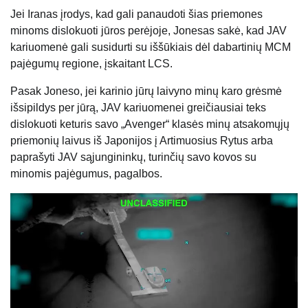
Jei Iranas įrodys, kad gali panaudoti šias priemones
minoms dislokuoti jūros perėjoje, Jonesas sakė, kad JAV
kariuomenė gali susidurti su iššūkiais dėl dabartinių MCM
pajėgumų regione, įskaitant LCS.
Pasak Joneso, jei karinio jūrų laivyno minų karo grėsmė
išsipildys per jūrą, JAV kariuomenei greičiausiai teks
dislokuoti keturis savo „Avenger“ klasės minų atsakomųjų
priemonių laivus iš Japonijos į Artimuosius Rytus arba
paprašyti JAV sąjungininkų, turinčių savo kovos su
minomis pajėgumus, pagalbos.