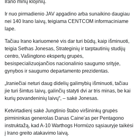
Irano minų klojinių.
Ir nuo pirmadienio JAV apgadino arba sunaikino daugiau
nei 140 Irano laivų, teigiama CENTCOM informaciniame
lape.
Tačiau Irano kariuomenė vis dar turi būdų, kaip išminuoti,
teigia Sethas Jonesas, Strateginių ir tarptautinių studijų
centro, Vašingtono ekspertų grupės,
besispecializuojančios nacionalinio saugumo srityje,
gynybos ir saugumo departamento prezidentas.
„Iraniečiai neturi daug didelių galimybių išminuoti, tačiau
jie turi šimtus laivų, galinčių statyti dvi ar tris minas, be kai
kurių povandeninių laivų“, – sakė Jonesas.
Ketvirtadienį sakė Jungtinio štabo viršininkų grupės
pirmininkas generolas Danas Caine'as
per Pentagono
instruktažą, kad A-10 Warthogs Hormūzo sąsiauryje taikėsi
į Irano greito atakavimo laivą.