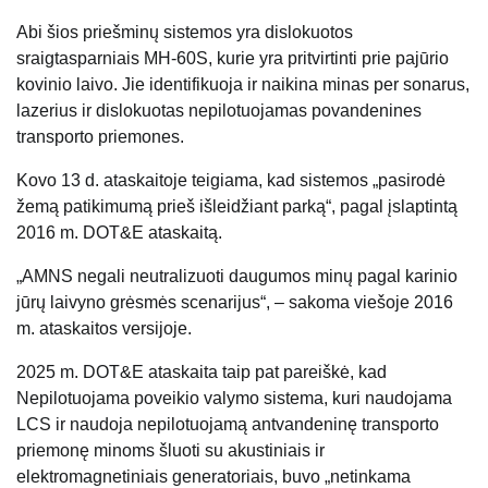
Abi šios priešminų sistemos yra dislokuotos
sraigtasparniais MH-60S, kurie yra pritvirtinti prie pajūrio
kovinio laivo. Jie identifikuoja ir naikina minas per sonarus,
lazerius ir dislokuotas nepilotuojamas povandenines
transporto priemones.
Kovo 13 d. ataskaitoje teigiama, kad sistemos „pasirodė
žemą patikimumą prieš išleidžiant parką“, pagal įslaptintą
2016 m. DOT&E ataskaitą.
„AMNS negali neutralizuoti daugumos minų pagal karinio
jūrų laivyno grėsmės scenarijus“, – sakoma viešoje 2016
m. ataskaitos versijoje.
2025 m. DOT&E ataskaita
taip pat pareiškė, kad
Nepilotuojama poveikio valymo sistema, kuri naudojama
LCS ir naudoja nepilotuojamą antvandeninę transporto
priemonę minoms šluoti su akustiniais ir
elektromagnetiniais generatoriais, buvo „netinkama