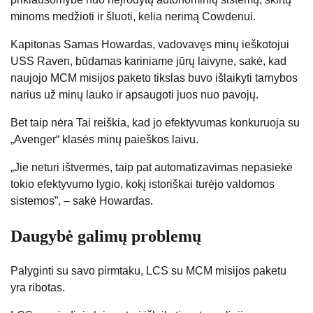
minoms medžioti ir šluoti, kelia nerimą Cowdenui.
Kapitonas Samas Howardas, vadovavęs minų ieškotojui
USS Raven, būdamas kariniame jūrų laivyne, sakė, kad
naujojo MCM misijos paketo tikslas buvo išlaikyti tarnybos
narius už minų lauko ir apsaugoti juos nuo pavojų.
Bet taip nėra
Tai reiškia, kad jo efektyvumas konkuruoja su
„Avenger“ klasės minų paieškos laivu.
„Jie neturi ištvermės, taip pat automatizavimas nepasiekė
tokio efektyvumo lygio, kokį istoriškai turėjo valdomos
sistemos”, – sakė Howardas.
Daugybė galimų problemų
Palyginti su savo pirmtaku, LCS su MCM misijos paketu
yra ribotas.