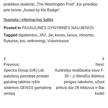
praktikos studentu „The Washington Post“, kur prisidėjo
prie tyrimo „Aused by the Badge“.
Nuoroda į informacijos šaltinį
Posted in
PASAULINĖS GYNYBINĖS NAUJIENOS
Tagged
išgabentus
,
JAV
,
Jie
,
kovos
,
laivus
,
minomis
,
Rytuose
,
turi
,
veiksmingi
,
Viduriniuose
Navigacija
Previous:
Next:
tarp
Spectra Group (UK) Ltd
Australija neatšaukia savo F-
palydovų parodoje pristato
35 – ji išleidžia didelius
įrašų
galutinę taktinio ryšio
pinigus raketoms, užuot
sistemos GENSS gamybinę
pirkusi dar 28 lėktuvus ir štai
versiją
kodėl