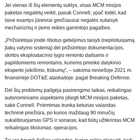
Jei vienas iš šių elementų suklys, visas MCM misijos
paketas negalėtų veikti, pasak Connell, ypač todėl, kad
laive esantys jūreiviai greičiausiai negalės sutaisyti
mechanizmų ir jiems reikės gamintojo pagalbos.
„Prižiūrėtojai įrodė ribotus gebėjimus taisyti (nepilotuojamą
įtakų valymo sistemą) dėl prižiūrėtojo dokumentacijos,
skirtos eksploatacinio lygio remonto darbams ir
papildomiems remontams, kuriems prireikė dalykinio
eksperto įsikišimo, trūkumų“, – sakoma neviešoje 2021 m.
finansinėje DOT&E ataskaitoje.
pagal Breaking Defense.
Dėl šių problemų pailgėja pasirengimo laikas, reikalingas
autonominiams aspektams įdiegti
MCM misijos paketas,
sakė Connell. Priėmimas trunka keturias valandas
techninė priežiūra, po kurios maždaug 90 minučių
sukalibruojamas GPS ir sonaras, kad būtų užtikrintas MCM
reikalingas tikslumas.
operacijos.