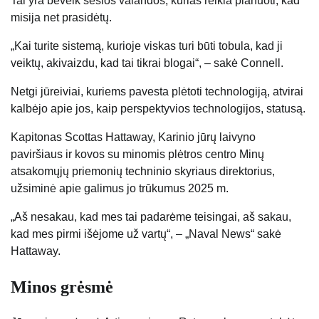
Tai yra beveik šešios valandos, kurias reikia planuoti, kad
misija net prasidėtų.
„Kai turite sistemą, kurioje viskas turi būti tobula, kad ji
veiktų, akivaizdu, kad tai tikrai blogai“, – sakė Connell.
Netgi jūreiviai, kuriems pavesta plėtoti technologiją, atvirai
kalbėjo apie jos, kaip perspektyvios technologijos, statusą.
Kapitonas Scottas Hattaway, Karinio jūrų laivyno
paviršiaus ir kovos su minomis plėtros centro Minų
atsakomųjų priemonių techninio skyriaus direktorius,
užsiminė apie galimus jo trūkumus 2025 m.
„Aš nesakau, kad mes tai padarėme teisingai, aš sakau,
kad mes pirmi išėjome už vartų“, – „Naval News“ sakė
Hattaway.
Minos grėsmė