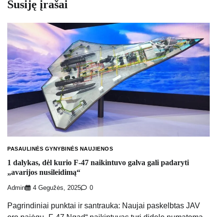
Susiję įrašai
PASAULINĖS GYNYBINĖS NAUJIENOS
1 dalykas, dėl kurio F-47 naikintuvo galva gali padaryti
„avarijos nusileidimą“
Admin
4 Gegužės, 2025
0
Pagrindiniai punktai ir santrauka: Naujai paskelbtas JAV