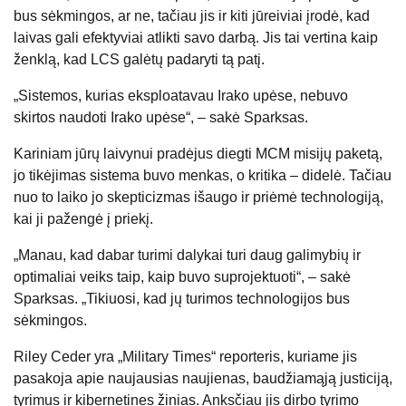
bus sėkmingos, ar ne, tačiau jis ir kiti jūreiviai įrodė, kad
laivas gali efektyviai atlikti savo darbą. Jis tai vertina kaip
ženklą, kad LCS galėtų padaryti tą patį.
„Sistemos, kurias eksploatavau Irako upėse, nebuvo
skirtos naudoti Irako upėse“, – sakė Sparksas.
Kariniam jūrų laivynui pradėjus diegti MCM misijų paketą,
jo tikėjimas sistema buvo menkas, o kritika – didelė. Tačiau
nuo to laiko jo skepticizmas išaugo ir priėmė technologiją,
kai ji pažengė į priekį.
„Manau, kad dabar turimi dalykai turi daug galimybių ir
optimaliai veiks taip, kaip buvo suprojektuoti“, – sakė
Sparksas. „Tikiuosi, kad jų turimos technologijos bus
sėkmingos.
Riley Ceder yra „Military Times“ reporteris, kuriame jis
pasakoja apie naujausias naujienas, baudžiamąją justiciją,
tyrimus ir kibernetines žinias. Anksčiau jis dirbo tyrimo