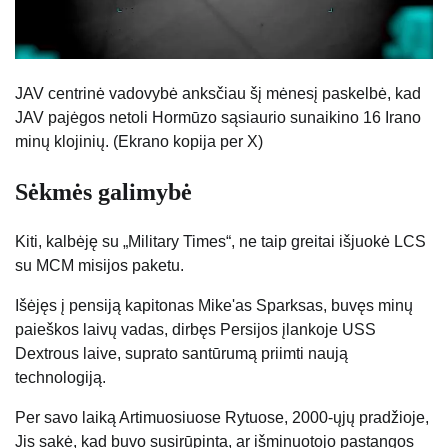
JAV centrinė vadovybė anksčiau šį mėnesį paskelbė, kad
JAV pajėgos netoli Hormūzo sąsiaurio sunaikino 16 Irano
minų klojinių. (Ekrano kopija per X)
Sėkmės galimybė
Kiti, kalbėję su „Military Times“, ne taip greitai išjuokė LCS
su MCM misijos paketu.
Išėjęs į pensiją kapitonas Mike'as Sparksas, buvęs minų
paieškos laivų vadas, dirbęs Persijos įlankoje USS
Dextrous laive, suprato santūrumą priimti naują
technologiją.
Per savo laiką Artimuosiuose Rytuose,
2000-ųjų pradžioje,
Jis sakė, kad buvo susirūpinta, ar išminuotojo pastangos