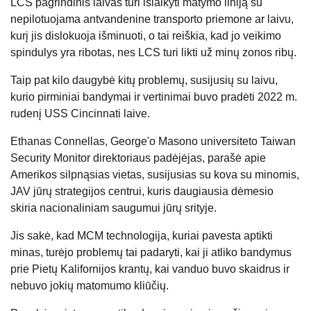
LCS pagrindinis laivas turi išlaikyti matymo liniją su
nepilotuojama antvandenine transporto priemone ar laivu,
kurį jis dislokuoja išminuoti, o tai reiškia, kad jo veikimo
spindulys yra ribotas, nes LCS turi likti už minų zonos ribų.
Taip pat kilo daugybė kitų problemų, susijusių su laivu,
kurio pirminiai bandymai ir vertinimai buvo pradėti 2022 m.
rudenį USS Cincinnati laive.
Ethanas Connellas, George'o Masono universiteto Taiwan
Security Monitor direktoriaus padėjėjas, parašė apie
Amerikos silpnąsias vietas, susijusias su kova su minomis,
JAV jūrų strategijos centrui, kuris daugiausia dėmesio
skiria nacionaliniam saugumui jūrų srityje.
Jis sakė, kad MCM technologija, kuriai pavesta aptikti
minas, turėjo problemų tai padaryti, kai ji atliko bandymus
prie Pietų Kalifornijos krantų, kai vanduo buvo skaidrus ir
nebuvo jokių matomumo kliūčių.