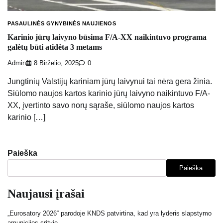
PASAULINĖS GYNYBINĖS NAUJIENOS
Karinio jūrų laivyno būsima F/A-XX naikintuvo programa
galėtų būti atidėta 3 metams
Admin
8 Birželio, 2025
0
Jungtinių Valstijų kariniam jūrų laivynui tai nėra gera žinia.
Siūlomo naujos kartos karinio jūrų laivyno naikintuvo F/A-
XX, įvertinto savo norų sąraše, siūlomo naujos kartos
karinio […]
Paieška
Paieška
Naujausi įrašai
„Eurosatory 2026“ parodoje KNDS patvirtina, kad yra lyderis slapstymo
amunicijos srityje