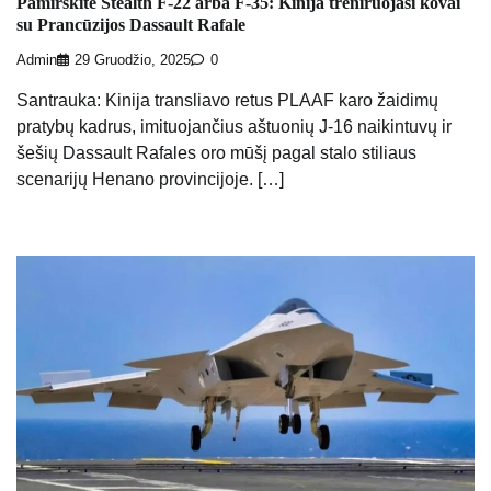
Pamirškite Stealth F-22 arba F-35: Kinija treniruojasi kovai
su Prancūzijos Dassault Rafale
Admin
29 Gruodžio, 2025
0
Santrauka: Kinija transliavo retus PLAAF karo žaidimų
pratybų kadrus, imituojančius aštuonių J-16 naikintuvų ir
šešių Dassault Rafales oro mūšį pagal stalo stiliaus
scenarijų Henano provincijoje. […]