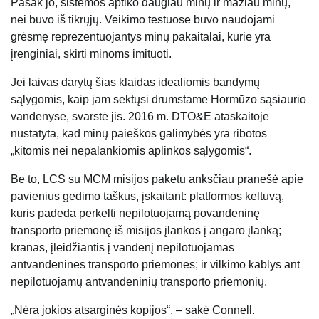
Pasak jo, sistemos aptiko daugiau minų ir mažiau minų,
nei buvo iš tikrųjų. Veikimo testuose buvo naudojami
grėsmę reprezentuojantys minų pakaitalai, kurie yra
įrenginiai, skirti minoms imituoti.
Jei laivas darytų šias klaidas idealiomis bandymų
sąlygomis, kaip jam sektųsi drumstame Hormūzo sąsiaurio
vandenyse, svarstė jis.
2016 m. DTO&E ataskaitoje
nustatyta, kad minų paieškos galimybės yra ribotos
„kitomis nei nepalankiomis aplinkos sąlygomis“.
Be to, LCS su MCM misijos paketu anksčiau pranešė apie
pavienius gedimo taškus, įskaitant: platformos keltuvą,
kuris padeda perkelti nepilotuojamą povandeninę
transporto priemonę iš misijos įlankos į angaro įlanką;
kranas, įleidžiantis į vandenį nepilotuojamas
antvandenines transporto priemones; ir vilkimo kablys ant
nepilotuojamų antvandeninių transporto priemonių.
„Nėra jokios atsarginės kopijos“, – sakė Connell.