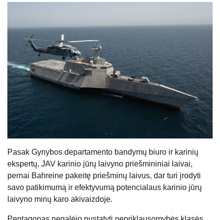
Pasak Gynybos departamento bandymų biuro ir karinių
ekspertų, JAV karinio jūrų laivyno priešmininiai laivai,
pernai Bahreine pakeitę priešminų laivus, dar turi įrodyti
savo patikimumą ir efektyvumą potencialaus karinio jūrų
laivyno minų karo akivaizdoje.
Pentagonas negalėjo nustatyti nepriklausomybės klasės