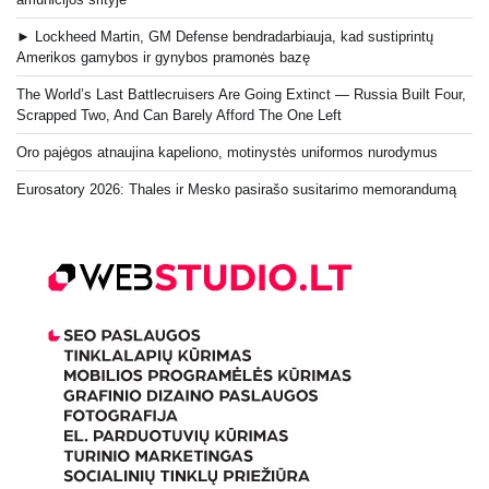
► Lockheed Martin, GM Defense bendradarbiauja, kad sustiprintų
Amerikos gamybos ir gynybos pramonės bazę
The World’s Last Battlecruisers Are Going Extinct — Russia Built Four,
Scrapped Two, And Can Barely Afford The One Left
Oro pajėgos atnaujina kapeliono, motinystės uniformos nurodymus
Eurosatory 2026: Thales ir Mesko pasirašo susitarimo memorandumą