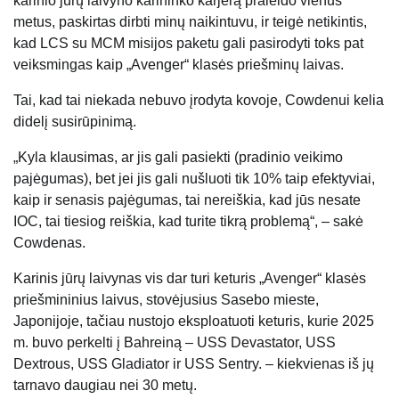
karinio jūrų laivyno karininko karjerą praleido vienus
metus, paskirtas dirbti minų naikintuvu, ir teigė netikintis,
kad LCS su MCM misijos paketu gali pasirodyti toks pat
veiksmingas kaip „Avenger“ klasės priešminų laivas.
Tai, kad tai niekada nebuvo įrodyta kovoje, Cowdenui kelia
didelį susirūpinimą.
„Kyla klausimas, ar jis gali pasiekti (pradinio veikimo
pajėgumas), bet jei jis gali nušluoti tik 10% taip efektyviai,
kaip ir senasis pajėgumas, tai nereiškia, kad jūs nesate
IOC, tai tiesiog reiškia, kad turite tikrą problemą“, – sakė
Cowdenas.
Karinis jūrų laivynas vis dar turi keturis „Avenger“ klasės
priešmininius laivus, stovėjusius Sasebo mieste,
Japonijoje, tačiau nustojo eksploatuoti keturis, kurie 2025
m. buvo perkelti į Bahreiną – USS Devastator, USS
Dextrous, USS Gladiator ir USS Sentry.
– kiekvienas iš jų
tarnavo daugiau nei 30 metų.