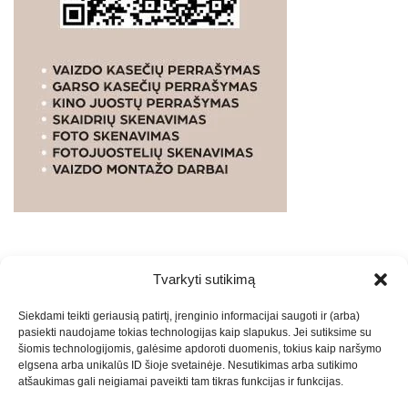
Tvarkyti sutikimą
WEBSTUDIO.LT
© SKAITMENINIO MARKETINGO
Siekdami teikti geriausią patirtį, įrenginio informacijai saugoti ir (arba)
PASLAUGOS. SEO tekstų rašymas, turinio kūrimas,
pasiekti naudojame tokias technologijas kaip slapukus. Jei sutiksime su
straipsnių rašymas ir talpinimas į mūsų valdomas
šiomis technologijomis, galėsime apdoroti duomenis, tokius kaip naršymo
svetaines.2026
Armijai.LT
Theme: Express News By
Adore
elgsena arba unikalūs ID šioje svetainėje. Nesutikimas arba sutikimo
atšaukimas gali neigiamai paveikti tam tikras funkcijas ir funkcijas.
Themes
.