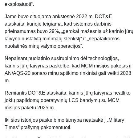
eksploatuoti“.
Jame buvo cituojama ankstesnė 2022 m. DOT&E
ataskaita, kurioje teigiama, kad sistemos darbinis
prieinamumas buvo 29%, „gerokai mažesnis už karinio jūrų
laivyno nustatytą minimalų slenkstį“ ir „nepalaikomos
nuolatinės minų valymo operacijos“.
Nepaisant nuolatinio susirūpinimo dėl technologijos,
karinis jūrų laivynas paskelbė, kad MCM misijos paketas ir
AN/AQS-20 sonaro minų aptikimo rinkiniai gali veikti 2023
m.
Remiantis DOT&E ataskaita, karinis jūrų laivynas neatliko
jokių papildomų operatyvinių LCS bandymų su MCM
misijos paketu 2025 m.
Iki šios istorijos paskelbimo tarnyba neatsakė į „Military
Times“ prašymą pakomentuoti.