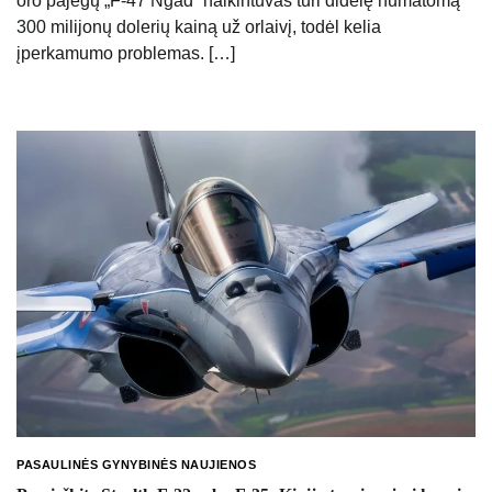
oro pajėgų „F-47 Ngad“ naikintuvas turi didelę numatomą
300 milijonų dolerių kainą už orlaivį, todėl kelia
įperkamumo problemas. […]
PASAULINĖS GYNYBINĖS NAUJIENOS