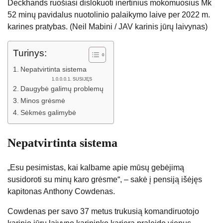
Deckhands ruošiasi dislokuoti inertinius mokomuosius Mk
52 minų pavidalus nuotolinio palaikymo laive per 2022 m.
karines pratybas. (Neil Mabini / JAV karinis jūrų laivynas)
Turinys:
Nepatvirtinta sistema
SUSIJĘS
Daugybė galimų problemų
Minos grėsmė
Sėkmės galimybė
Nepatvirtinta sistema
„Esu pesimistas, kai kalbame apie mūsų gebėjimą
susidoroti su minų karo grėsme“, – sakė į pensiją išėjęs
kapitonas Anthony Cowdenas.
Cowdenas per savo 37 metus trukusią komandiruotojo