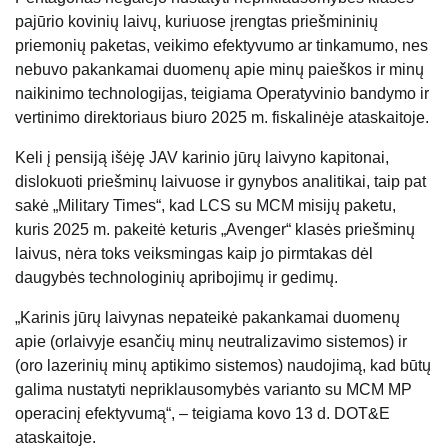
pajūrio kovinių laivų, kuriuose įrengtas priešmininių
priemonių paketas, veikimo efektyvumo ar tinkamumo, nes
nebuvo pakankamai duomenų apie minų paieškos ir minų
naikinimo technologijas, teigiama Operatyvinio bandymo ir
vertinimo direktoriaus biuro 2025 m. fiskalinėje ataskaitoje.
Keli į pensiją išėję JAV karinio jūrų laivyno kapitonai,
dislokuoti priešminų laivuose ir gynybos analitikai, taip pat
sakė „Military Times“, kad LCS su MCM misijų paketu,
kuris 2025 m. pakeitė keturis „Avenger“ klasės priešminų
laivus, nėra toks veiksmingas kaip jo pirmtakas dėl
daugybės technologinių apribojimų ir gedimų.
„Karinis jūrų laivynas nepateikė pakankamai duomenų
apie (orlaivyje esančių minų neutralizavimo sistemos) ir
(oro lazerinių minų aptikimo sistemos) naudojimą, kad būtų
galima nustatyti nepriklausomybės varianto su MCM MP
operacinį efektyvumą“, – teigiama kovo 13 d. DOT&E
ataskaitoje.