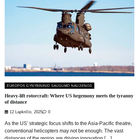
EUROPOS GYNYBININIO SAUGUMO NAUJIENOS
Heavy-lift rotorcraft: Where US hegemony meets the tyranny
of distance
12 Lapkričio, 2025
0
As the US’ strategic focus shifts to the Asia-Pacific theatre,
conventional helicopters may not be enough. The vast
distances of the region are driving innovation […]