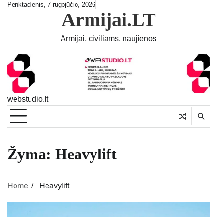
Skip
Penktadienis, 7 rugpjūčio, 2026
Armijai.LT
to
content
Armijai, civiliams, naujienos
webstudio.lt
Žyma:
Heavylift
Home
Heavylift