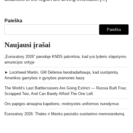
Paieška
Paieška
Naujausi įrašai
„Eurosatory 2026“ parodoje KNDS patvirtina, kad yra lyderis slapstymo
amunicijos srityje
► Lockheed Martin, GM Defense bendradarbiauja, kad sustiprintų
Amerikos gamybos ir gynybos pramonės bazę
The World’s Last Battlecruisers Are Going Extinct — Russia Built Four,
Scrapped Two, And Can Barely Afford The One Left
Oro pajėgos atnaujina kapeliono, motinystės uniformos nurodymus
Eurosatory 2026: Thales ir Mesko pasirašo susitarimo memorandumą