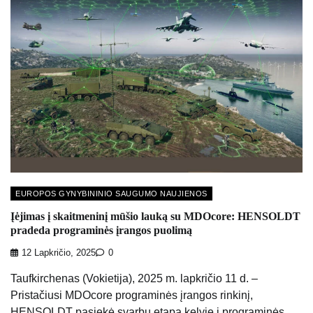
EUROPOS GYNYBININIO SAUGUMO NAUJIENOS
Įėjimas į skaitmeninį mūšio lauką su MDOcore: HENSOLDT
pradeda programinės įrangos puolimą
12 Lapkričio, 2025
0
Taufkirchenas (Vokietija), 2025 m. lapkričio 11 d. –
Pristačiusi MDOcore programinės įrangos rinkinį,
HENSOLDT pasiekė svarbų etapą kelyje į programinės