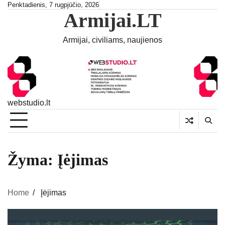
Skip
Penktadienis, 7 rugpjūčio, 2026
Armijai.LT
to
content
Armijai, civiliams, naujienos
webstudio.lt
Žyma:
Įėjimas
Home
Įėjimas