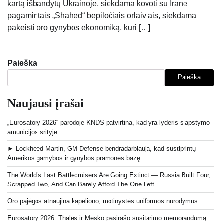
kartą išbandytų Ukrainoje, siekdama kovoti su Irane
pagamintais „Shahed“ bepiločiais orlaiviais, siekdama
pakeisti oro gynybos ekonomiką, kuri […]
Paieška
Paieška
Naujausi įrašai
„Eurosatory 2026“ parodoje KNDS patvirtina, kad yra lyderis slapstymo
amunicijos srityje
► Lockheed Martin, GM Defense bendradarbiauja, kad sustiprintų
Amerikos gamybos ir gynybos pramonės bazę
The World’s Last Battlecruisers Are Going Extinct — Russia Built Four,
Scrapped Two, And Can Barely Afford The One Left
Oro pajėgos atnaujina kapeliono, motinystės uniformos nurodymus
Eurosatory 2026: Thales ir Mesko pasirašo susitarimo memorandumą