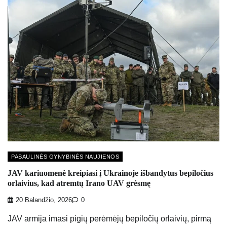
PASAULINĖS GYNYBINĖS NAUJIENOS
JAV kariuomenė kreipiasi į Ukrainoje išbandytus bepiločius
orlaivius, kad atremtų Irano UAV grėsmę
20 Balandžio, 2026
0
JAV armija imasi pigių perėmėjų bepiločių orlaivių, pirmą