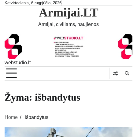
Skip
Ketvirtadienis, 6 rugpjūčio, 2026
Armijai.LT
to
content
Armijai, civiliams, naujienos
webstudio.lt
Žyma:
išbandytus
Home
išbandytus