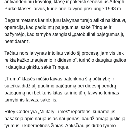
antvandeninių kovotojų klasę ir pakeisti senesnius Arleigh
Burke klasės laivus, kurie prie laivyno prisijungė 1993 m.
Bėgant metams karinis jūrų laivynas turėjo atlikti naikintuvų
operaciją, kad padidintų pajėgumus, sakė Trinque ir
pažymėjo, kad tarnyba stengiasi „patobulinti pajėgumus jų
neatidarant“.
Tačiau nors laivynas ir toliau valdo šį procesą, jam vis tiek
reikia kažko „naujesnio ir didesnio“, turinčio daugiau galios
ir daugiau ginklų, sakė Trinque.
„Trump“ klasės mūšio laivas patenkina šią būtinybę ir
suteikia didžiulį puolimo pajėgumą bei didesnį bendrą
pajėgumą nei bet kuris kitas karinio jūrų laivyno turimas
tarnybinis laivas, sakė jis.
Riley Ceder yra „Military Times“ reporteris, kuriame jis
pasakoja apie naujausias naujienas, baudžiamąją justiciją,
tyrimus ir kibernetines žinias. Anksčiau jis dirbo tyrimo