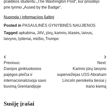
praktikos studentu „The Washington Post“, kur prisidėjo
prie tyrimo „Aused by the Badge“.
Nuoroda į informacijos šaltinį
Posted in
PASAULINĖS GYNYBINĖS NAUJIENOS
Tagged
apkabina
,
JAV
,
jūrų
,
karinio
,
klasės
,
laivus
,
laivyno
,
lyderiai
,
mūšio
,
Trumpo
Navigacija
Previous:
Next:
tarp
Danijos ginkluotosios
Karinio jūrų laivyno
pajėgos plečia ir
supervežėjas USS Abraham
įrašų
internacionalizuoja savo
Lincoln persikelia tiesiai į
buvimą Grenlandijoje
Irano kiemą
Susiję įrašai