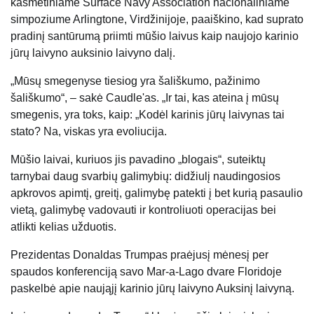
kasmetiniame Surface Navy Association nacionaliniame
simpoziume Arlingtone, Virdžinijoje, paaiškino, kad suprato
pradinį santūrumą priimti mūšio laivus kaip naujojo karinio
jūrų laivyno auksinio laivyno dalį.
„Mūsų smegenyse tiesiog yra šališkumo, pažinimo
šališkumo“, – sakė Caudle'as. „Ir tai, kas ateina į mūsų
smegenis, yra toks, kaip: „Kodėl karinis jūrų laivynas tai
stato? Na, viskas yra evoliucija.
Mūšio laivai, kuriuos jis pavadino „blogais“, suteiktų
tarnybai daug svarbių galimybių: didžiulį naudingosios
apkrovos apimtį, greitį, galimybę patekti į bet kurią pasaulio
vietą, galimybę vadovauti ir kontroliuoti operacijas bei
atlikti kelias užduotis.
Prezidentas Donaldas Trumpas praėjusį mėnesį per
spaudos konferenciją savo Mar-a-Lago dvare Floridoje
paskelbė apie naująjį karinio jūrų laivyno Auksinį laivyną.