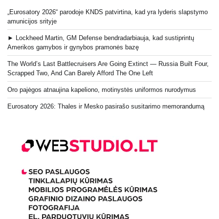
„Eurosatory 2026“ parodoje KNDS patvirtina, kad yra lyderis slapstymo
amunicijos srityje
► Lockheed Martin, GM Defense bendradarbiauja, kad sustiprintų
Amerikos gamybos ir gynybos pramonės bazę
The World’s Last Battlecruisers Are Going Extinct — Russia Built Four,
Scrapped Two, And Can Barely Afford The One Left
Oro pajėgos atnaujina kapeliono, motinystės uniformos nurodymus
Eurosatory 2026: Thales ir Mesko pasirašo susitarimo memorandumą