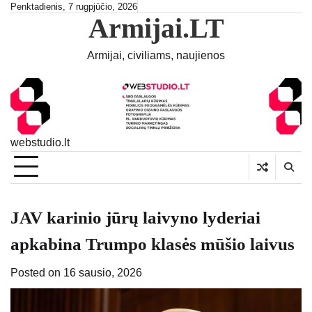
Skip
Penktadienis, 7 rugpjūčio, 2026
Armijai.LT
to
content
Armijai, civiliams, naujienos
webstudio.lt
JAV karinio jūrų laivyno lyderiai
apkabina Trumpo klasės mūšio laivus
Posted on
16 sausio, 2026