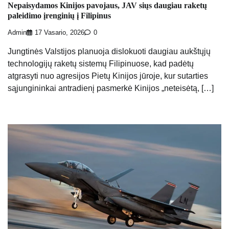
Nepaisydamos Kinijos pavojaus, JAV siųs daugiau raketų
paleidimo įrenginių į Filipinus
Admin
17 Vasario, 2026
0
Jungtinės Valstijos planuoja dislokuoti daugiau aukštųjų
technologijų raketų sistemų Filipinuose, kad padėtų
atgrasyti nuo agresijos Pietų Kinijos jūroje, kur sutarties
sąjungininkai antradienį pasmerkė Kinijos „neteisėtą, […]