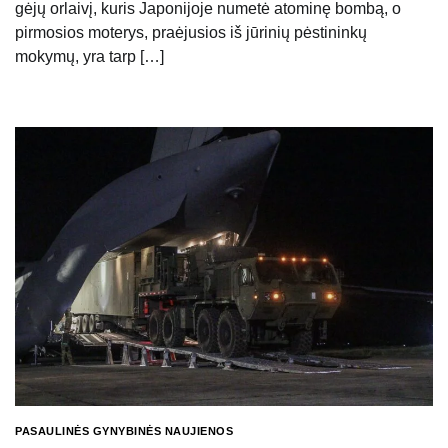
gėjų orlaivį, kuris Japonijoje numetė atominę bombą, o
pirmosios moterys, praėjusios iš jūrinių pėstininkų
mokymų, yra tarp […]
PASAULINĖS GYNYBINĖS NAUJIENOS