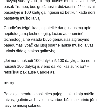
Laivyną sudarys du „Trump“ klasės mūšio laivai, kurie,
pasak Trumpo, bus greičiausi ir didžiausi mūšio laivai
pasaulyje ir 100 kartų galingesni už bet kurį kada nors
pastatytą mūšio laivą.
Caudle'as teigė, kad jis pateikė daug klausimų apie
nepilotuojamą technologiją, tačiau autonominė
technologija ne visada buvo geriausias atgrasymo
pajėgumas, ypač kai jūsų sparne laukia mūšio laivas,
turintis didelę atakos galimybę.
„Jei noriu nušauti 100 dalykų iš 100 dalykų arba noriu
nušauti 100 dalykų iš vieno daikto, kas sunkiau? –
retoriškai paklausė Caudle'as.
SUSIJĘS
Pasak jo, bendros paskirties pajėgų, tokių kaip mūšio
laivas, įgalinimas buvo itin svarbus būsimų karinio jūrų
laivyno misijų sėkmei.