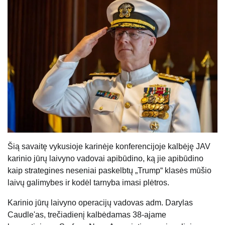
Šią savaitę vykusioje karinėje konferencijoje kalbėję JAV
karinio jūrų laivyno vadovai apibūdino, ką jie apibūdino
kaip strategines neseniai paskelbtų „Trump“ klasės mūšio
laivų galimybes ir kodėl tarnyba imasi plėtros.
Karinio jūrų laivyno operacijų vadovas adm. Darylas
Caudle'as, trečiadienį kalbėdamas 38-ajame