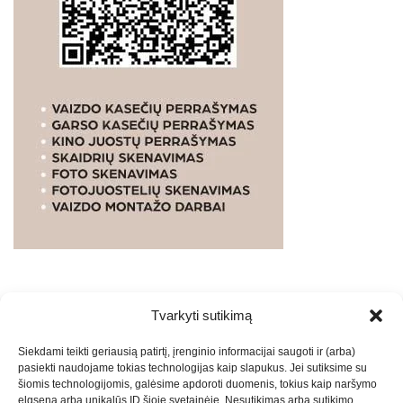
Tvarkyti sutikimą
WEBSTUDIO.LT
© SKAITMENINIO MARKETINGO
Siekdami teikti geriausią patirtį, įrenginio informacijai saugoti ir (arba)
PASLAUGOS. SEO tekstų rašymas, turinio kūrimas,
pasiekti naudojame tokias technologijas kaip slapukus. Jei sutiksime su
straipsnių rašymas ir talpinimas į mūsų valdomas
šiomis technologijomis, galėsime apdoroti duomenis, tokius kaip naršymo
svetaines.2026
Armijai.LT
Theme: Express News By
Adore
elgsena arba unikalūs ID šioje svetainėje. Nesutikimas arba sutikimo