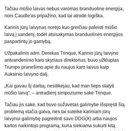
Tačiau mūšio laivas nebus varomas branduoline energija,
nors Caudle'as pripažino, kad tai atrodė logiška.
Karinis jūrų laivynas norėjo kuo greičiau paleisti mūšio
laivą į vandenį, todėl atsisakymas branduolinės energijos
paspartintų jo gamybą.
Užpakalinis adm. Derekas Trinque, Karinio jūrų laivyno
antvandeninio karo skyriaus direktorius, buvo užkluptas
Trumpo pranešimo apie du naujus karo laivus kaip
Auksinio laivyno dalį.
„Kai gavau šį darbą, nesitikėjau, kad man lieps statyti
mūšio laivą“, – antradienį simpoziume sakė Trinque.
Tačiau jis sakė, kad buvo sužavėtas galimybe išspręsti šią
problemą stačia galva, nes tai suteikė kariniam jūrų
laivynui galimybę pagreitinti savo DDG(X) arba naujos
kartos naikintojo programą, kuria siekiama sukurti kitą