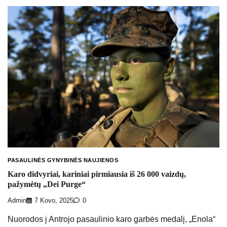
PASAULINĖS GYNYBINĖS NAUJIENOS
Karo didvyriai, kariniai pirmiausia iš 26 000 vaizdų,
pažymėtų „Dei Purge“
Admin
7 Kovo, 2025
0
Nuorodos į Antrojo pasaulinio karo garbės medalį, „Enola“