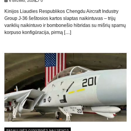
6 Birželio, 2026
0
Kinijos Liaudies Respublikos Chengdu Aircraft Industry
Group J-36 šeštosios kartos slaptas naikintuvas – trijų
variklių naikintuvo ir bombonešio hibridas su mišrių sparnų
korpuso konfigūracija, pirmą […]
PASAULINĖS GYNYBINĖS NAUJIENOS