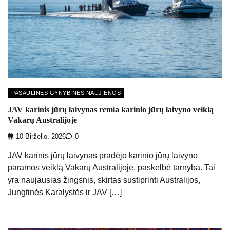
PASAULINĖS GYNYBINĖS NAUJIENOS
JAV karinis jūrų laivynas remia karinio jūrų laivyno veiklą
Vakarų Australijoje
10 Birželio, 2026
0
JAV karinis jūrų laivynas pradėjo karinio jūrų laivyno
paramos veiklą Vakarų Australijoje, paskelbė tarnyba. Tai
yra naujausias žingsnis, skirtas sustiprinti Australijos,
Jungtinės Karalystės ir JAV […]