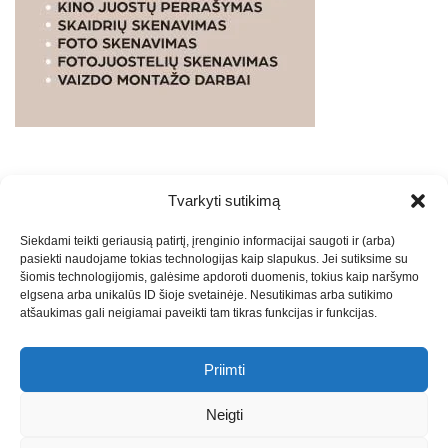
Tvarkyti sutikimą
WEBSTUDIO.LT
© SKAITMENINIO MARKETINGO
Siekdami teikti geriausią patirtį, įrenginio informacijai saugoti ir (arba)
PASLAUGOS. SEO tekstų rašymas, turinio kūrimas,
pasiekti naudojame tokias technologijas kaip slapukus. Jei sutiksime su
straipsnių rašymas ir talpinimas į mūsų valdomas
šiomis technologijomis, galėsime apdoroti duomenis, tokius kaip naršymo
svetaines.2026
Armijai.LT
Theme: Express News By
Adore
elgsena arba unikalūs ID šioje svetainėje. Nesutikimas arba sutikimo
atšaukimas gali neigiamai paveikti tam tikras funkcijas ir funkcijas.
Themes
.
Priimti
Draugai: -
Marketingo agentūra
-
Teisinės
konsultacijos
-
Skaidrių skenavimas
-
Klaipedos miesto
Neigti
naujienos
-
Miesto naujienos
-
Saulius Narbutas
-
Įvaizdžio
kūrimas
-
Veidoskaita
-
Teniso treniruotės
- Pranešimai spaudai