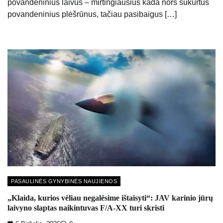
povandeninius laivus – mirtingiausius kada nors sukurtus
povandeninius plėšrūnus, tačiau pasibaigus […]
PASAULINĖS GYNYBINĖS NAUJIENOS
„Klaida, kurios vėliau negalėsime ištaisyti“: JAV karinio jūrų
laivyno slaptas naikintuvas F/A-XX turi skristi