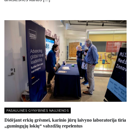
PASAULINĖS GYNYBINĖS NAUJIENOS
Didėjant erkių grėsmei, karinio jūrų laivyno laboratorija tiria
„gumingųjų lokių“ vabzdžių repelentus