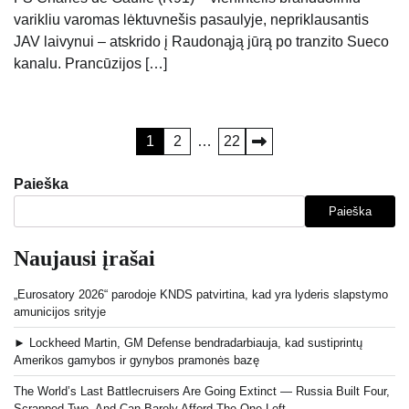
varikliu varomas lėktuvnešis pasaulyje, nepriklausantis
JAV laivynui – atskrido į Raudonąją jūrą po tranzito Sueco
kanalu. Prancūzijos […]
Įrašų
1
2
…
22
puslapiavimas
Paieška
Paieška
Naujausi įrašai
„Eurosatory 2026“ parodoje KNDS patvirtina, kad yra lyderis slapstymo
amunicijos srityje
► Lockheed Martin, GM Defense bendradarbiauja, kad sustiprintų
Amerikos gamybos ir gynybos pramonės bazę
The World’s Last Battlecruisers Are Going Extinct — Russia Built Four,
Scrapped Two, And Can Barely Afford The One Left