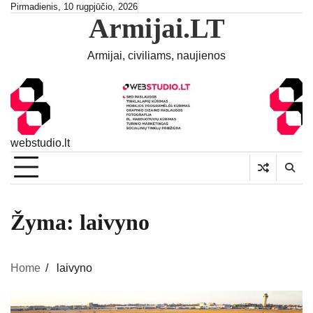
Skip
Pirmadienis, 10 rugpjūčio, 2026
Armijai.LT
to
content
Armijai, civiliams, naujienos
webstudio.lt
Žyma:
laivyno
Home
laivyno