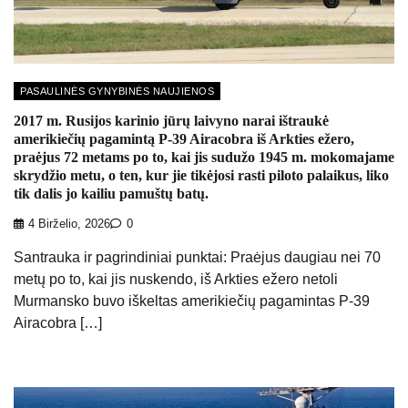
PASAULINĖS GYNYBINĖS NAUJIENOS
2017 m. Rusijos karinio jūrų laivyno narai ištraukė
amerikiečių pagamintą P-39 Airacobra iš Arkties ežero,
praėjus 72 metams po to, kai jis sudužo 1945 m. mokomajame
skrydžio metu, o ten, kur jie tikėjosi rasti piloto palaikus, liko
tik dalis jo kailiu pamuštų batų.
4 Birželio, 2026
0
Santrauka ir pagrindiniai punktai: Praėjus daugiau nei 70
metų po to, kai jis nuskendo, iš Arkties ežero netoli
Murmansko buvo iškeltas amerikiečių pagamintas P-39
Airacobra […]