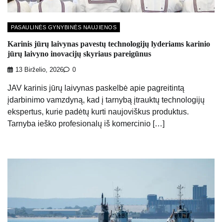
PASAULINĖS GYNYBINĖS NAUJIENOS
Karinis jūrų laivynas pavestų technologijų lyderiams karinio
jūrų laivyno inovacijų skyriaus pareigūnus
13 Birželio, 2026
0
JAV karinis jūrų laivynas paskelbė apie pagreitintą
įdarbinimo vamzdyną, kad į tarnybą įtrauktų technologijų
ekspertus, kurie padėtų kurti naujoviškus produktus.
Tarnyba ieško profesionalų iš komercinio […]