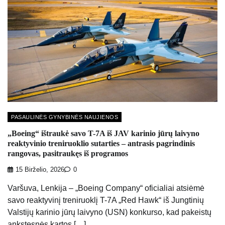
PASAULINĖS GYNYBINĖS NAUJIENOS
„Boeing“ ištraukė savo T-7A iš JAV karinio jūrų laivyno
reaktyvinio treniruoklio sutarties – antrasis pagrindinis
rangovas, pasitraukęs iš programos
15 Birželio, 2026
0
Varšuva, Lenkija – „Boeing Company“ oficialiai atsiėmė
savo reaktyvinį treniruoklį T-7A „Red Hawk“ iš Jungtinių
Valstijų karinio jūrų laivyno (USN) konkurso, kad pakeistų
ankstesnės kartos […]