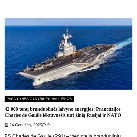
PASAULINĖS GYNYBINĖS NAUJIENOS
42 000 tonų branduolinės laivyno energijos: Prancūzijos
Charles de Gaulle lėktuvnešis turi žinią Rusijai ir NATO
24 Gegužės, 2026
0
FS Charles de Gaulle (R91) – vienintelis branduoliniu