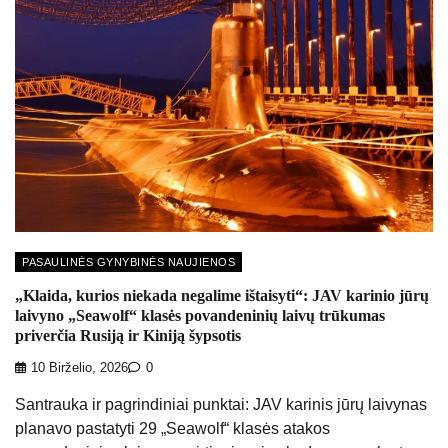
PASAULINĖS GYNYBINĖS NAUJIENOS
„Klaida, kurios niekada negalime ištaisyti“: JAV karinio jūrų
laivyno „Seawolf“ klasės povandeninių laivų trūkumas
priverčia Rusiją ir Kiniją šypsotis
10 Birželio, 2026
0
Santrauka ir pagrindiniai punktai: JAV karinis jūrų laivynas
planavo pastatyti 29 „Seawolf“ klasės atakos