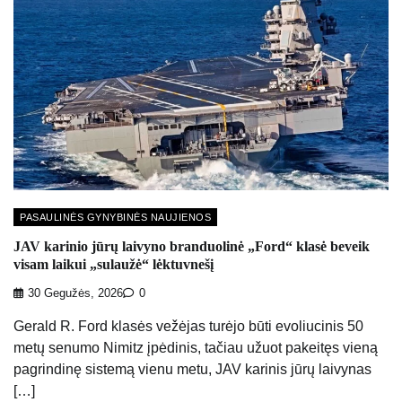
PASAULINĖS GYNYBINĖS NAUJIENOS
JAV karinio jūrų laivyno branduolinė „Ford“ klasė beveik
visam laikui „sulaužė“ lėktuvnešį
30 Gegužės, 2026
0
Gerald R. Ford klasės vežėjas turėjo būti evoliucinis 50
metų senumo Nimitz įpėdinis, tačiau užuot pakeitęs vieną
pagrindinę sistemą vienu metu, JAV karinis jūrų laivynas
[…]