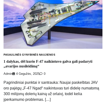
PASAULINĖS GYNYBINĖS NAUJIENOS
1 dalykas, dėl kurio F-47 naikintuvo galva gali padaryti
„avarijos nusileidimą“
Admin
4 Gegužės, 2025
0
Pagrindiniai punktai ir santrauka: Naujai paskelbtas JAV
oro pajėgų „F-47 Ngad“ naikintuvas turi didelę numatomą
300 milijonų dolerių kainą už orlaivį, todėl kelia
įperkamumo problemas. […]