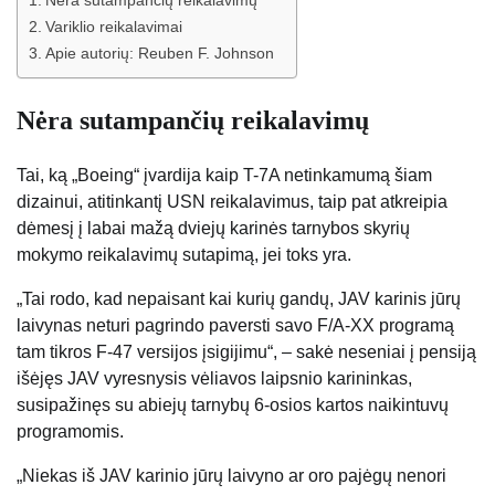
Nėra sutampančių reikalavimų
Variklio reikalavimai
Apie autorių: Reuben F. Johnson
Nėra sutampančių reikalavimų
Tai, ką „Boeing“ įvardija kaip T-7A netinkamumą šiam
dizainui, atitinkantį USN reikalavimus, taip pat atkreipia
dėmesį į labai mažą dviejų karinės tarnybos skyrių
mokymo reikalavimų sutapimą, jei toks yra.
„Tai rodo, kad nepaisant kai kurių gandų, JAV karinis jūrų
laivynas neturi pagrindo paversti savo F/A-XX programą
tam tikros F-47 versijos įsigijimu“, – sakė neseniai į pensiją
išėjęs JAV vyresnysis vėliavos laipsnio karininkas,
susipažinęs su abiejų tarnybų 6-osios kartos naikintuvų
programomis.
„Niekas iš JAV karinio jūrų laivyno ar oro pajėgų nenori