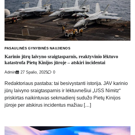
PASAULINĖS GYNYBINĖS NAUJIENOS
Karinio jūrų laivyno sraigtasparnis, reaktyvinio lėktuvo
katastrofa Pietų Kinijos jūroje – atskiri incidentai
Admin
27 Spalio, 2025
0
Redaktoriaus pastaba: tai besivystanti istorija. JAV karinio
jūrų laivyno sraigtasparnis ir lėktuvnešiui „USS Nimitz“
priskirtas naikintuvas sekmadienį sudužo Pietų Kinijos
jūroje per atskirus incidentus mažiau […]