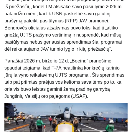
iš priežasčių, kodėl LM atsisakė savo pasiūlymo 2026 m.
balandžio mėn., kai tik USN paskelbė savo galutinį
prašymą pateikti pasiūlymus (RFP) JAV pramonei.
Bendrovės oficialus atsakymas buvo toks, kad ji „atliko
griežtą UJTS prašymo vertinimą ir nusprendė, kad mūsų
pasiūlymas nebus geriausias sprendimas šiai programai
dėl reikalaujamo JAV turinio lygio ir kitų priežasčių“.
Panašiai 2026 m. birželio 12 d. „Boeing“ pranešime
spaudai teigiama, kad T-7A neatitinka konkrečių karinio
jūrų laivyno reikalavimų UJTS programai. Šis sprendimas
taip pat priimtas praėjus vos kelioms savaitėms po to, kai
orlaivis buvo leistas gaminti žemą pradinę gamybą
Jungtinių Valstijų oro pajėgoms (USAF).