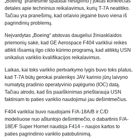
„Boeing“ pranešime spaudai nesigilino į jokias konkrečias
detales apie techninius reikalavimus, kurių T-7A neatitiko.
Tačiau yra pranešimų, kad orlaivio jėgainė buvo viena iš
pagrindinių problemų.
Neįvardytas „Boeing“ atstovas daugeliui žiniasklaidos
priemonių sakė, kad GE Aerospace F404 varikliui reikės
atlikti išsamią ilgo ciklo kūrimo programą, kad atitiktų USN
unikalius variklio kvalifikacijos reikalavimus.
Laikas, kai toks variklio pertvarkymo lygis buvo toks platus,
kad T-7A būtų gerokai pralenkęs JAV karinio jūrų laivyno
numatytą pradinio operatyvinio pajėgumo (IOC) datą.
Tačiau atrodo, kad šis paaiškinimas prieštarauja USN
faktiniam to paties variklio naudojimui jau dešimtmečius.
F404 varikliai buvo naudojami F/A-18A/B ir C/D
modeliuose nuo aštuntojo dešimtmečio, o dabartinis F/A-
18E/F Super Hornet naudoja F414 – naujos kartos to
paties pagrindinio variklio patobulinimą.