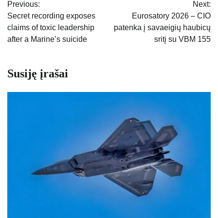
Previous:
Next:
tarp
Secret recording exposes
Eurosatory 2026 – CIO
claims of toxic leadership
patenka į savaeigių haubicų
įrašų
after a Marine’s suicide
sritį su VBM 155
Susiję įrašai