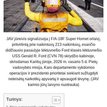
JAV jūreivis signalizuoja į F/A-18F Super Hornet orlaivį,
pritvirtintą prie naikintuvų 213 naikintuvų, esančio
didžiausio pasaulyje lėktuvnešio Ford klasės lėktuvnešio
USS Gerald R. Ford (CVN 78) skrydžio kabinoje,
skrisdamas Karibų jūroje, 2026 m. vasario 5 d. Pietų
vadovybės misija, Karo departamento vykdomos
operacijos ir prezidento prioritetai siekiant sužlugdyti
neteisėtą narkotikų apyvartą ir apsaugoti tėvynę. (JAV
karinio jūrų laivyno nuotrauka)
Turinys: