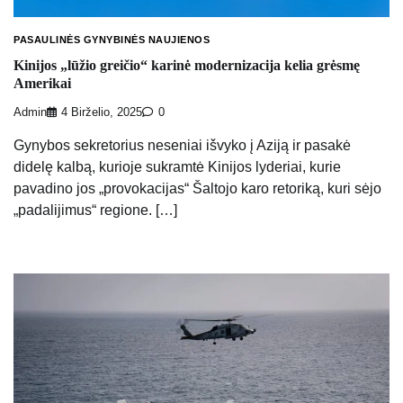
PASAULINĖS GYNYBINĖS NAUJIENOS
Kinijos „lūžio greičio“ karinė modernizacija kelia grėsmę
Amerikai
Admin
4 Birželio, 2025
0
Gynybos sekretorius neseniai išvyko į Aziją ir pasakė
didelę kalbą, kurioje sukramtė Kinijos lyderiai, kurie
pavadino jos „provokacijas“ Šaltojo karo retoriką, kuri sėjo
„padalijimus“ regione. […]