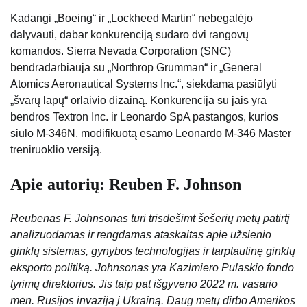
Kadangi „Boeing“ ir „Lockheed Martin“ nebegalėjo
dalyvauti, dabar konkurenciją sudaro dvi rangovų
komandos. Sierra Nevada Corporation (SNC)
bendradarbiauja su „Northrop Grumman“ ir „General
Atomics Aeronautical Systems Inc.“, siekdama pasiūlyti
„švarų lapų“ orlaivio dizainą. Konkurencija su jais yra
bendros Textron Inc. ir Leonardo SpA pastangos, kurios
siūlo M-346N, modifikuotą esamo Leonardo M-346 Master
treniruoklio versiją.
Apie autorių: Reuben F. Johnson
Reubenas F. Johnsonas turi trisdešimt šešerių metų patirtį
analizuodamas ir rengdamas ataskaitas apie užsienio
ginklų sistemas, gynybos technologijas ir tarptautinę ginklų
eksporto politiką. Johnsonas yra Kazimiero Pulaskio fondo
tyrimų direktorius. Jis taip pat išgyveno 2022 m. vasario
mėn. Rusijos invaziją į Ukrainą. Daug metų dirbo Amerikos