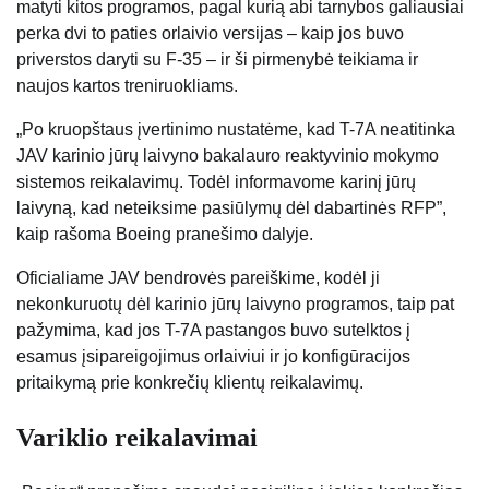
matyti kitos programos, pagal kurią abi tarnybos galiausiai
perka dvi to paties orlaivio versijas – kaip jos buvo
priverstos daryti su F-35 – ir ši pirmenybė teikiama ir
naujos kartos treniruokliams.
„Po kruopštaus įvertinimo nustatėme, kad T-7A neatitinka
JAV karinio jūrų laivyno bakalauro reaktyvinio mokymo
sistemos reikalavimų. Todėl informavome karinį jūrų
laivyną, kad neteiksime pasiūlymų dėl dabartinės RFP”,
kaip rašoma Boeing pranešimo dalyje.
Oficialiame JAV bendrovės pareiškime, kodėl ji
nekonkuruotų dėl karinio jūrų laivyno programos, taip pat
pažymima, kad jos T-7A pastangos buvo sutelktos į
esamus įsipareigojimus orlaiviui ir jo konfigūracijos
pritaikymą prie konkrečių klientų reikalavimų.
Variklio reikalavimai