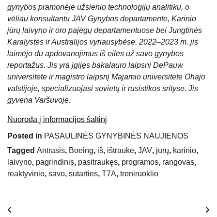
gynybos pramonėje užsienio technologijų analitiku, o
vėliau konsultantu JAV Gynybos departamente, Karinio
jūrų laivyno ir oro pajėgų departamentuose bei Jungtinės
Karalystės ir Australijos vyriausybėse. 2022–2023 m. jis
laimėjo du apdovanojimus iš eilės už savo gynybos
reportažus. Jis yra įgijęs bakalauro laipsnį DePauw
universitete ir magistro laipsnį Majamio universitete Ohajo
valstijoje, specializuojasi sovietų ir rusistikos srityse. Jis
gyvena Varšuvoje.
Nuoroda į informacijos šaltinį
Posted in
PASAULINĖS GYNYBINĖS NAUJIENOS
Tagged
Antrasis
,
Boeing
,
iš
,
ištraukė
,
JAV
,
jūrų
,
karinio
,
laivyno
,
pagrindinis
,
pasitraukęs
,
programos
,
rangovas
,
reaktyvinio
,
savo
,
sutarties
,
T7A
,
treniruoklio
Navigacija