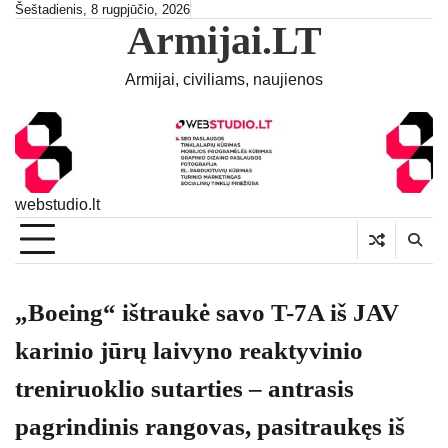
Skip
Šeštadienis, 8 rugpjūčio, 2026
Armijai.LT
to
content
Armijai, civiliams, naujienos
webstudio.lt
„Boeing“ ištraukė savo T-7A iš JAV
karinio jūrų laivyno reaktyvinio
treniruoklio sutarties – antrasis
pagrindinis rangovas, pasitraukęs iš