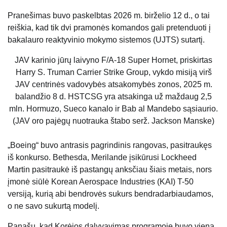
Pranešimas buvo paskelbtas 2026 m. birželio 12 d., o tai
reiškia, kad tik dvi pramonės komandos gali pretenduoti į
bakalauro reaktyvinio mokymo sistemos (UJTS) sutartį.
JAV karinio jūrų laivyno F/A-18 Super Hornet, priskirtas
Harry S. Truman Carrier Strike Group, vykdo misiją virš
JAV centrinės vadovybės atsakomybės zonos, 2025 m.
balandžio 8 d. HSTCSG yra atsakinga už maždaug 2,5
mln. Hormuzo, Sueco kanalo ir Bab al Mandebo sąsiaurio.
(JAV oro pajėgų nuotrauka štabo serž. Jackson Manske)
„Boeing“ buvo antrasis pagrindinis rangovas, pasitraukęs
iš konkurso. Bethesda, Merilande įsikūrusi Lockheed
Martin pasitraukė iš pastangų anksčiau šiais metais, nors
įmonė siūlė Korean Aerospace Industries (KAI) T-50
versiją, kurią abi bendrovės sukurs bendradarbiaudamos,
o ne savo sukurtą modelį.
Panašu, kad Korėjos dalyvavimas programoje buvo viena