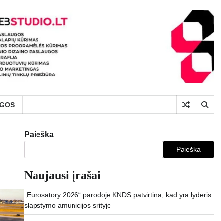
UGOS
Paieška
Paieška
Naujausi įrašai
„Eurosatory 2026“ parodoje KNDS patvirtina, kad yra lyderis
slapstymo amunicijos srityje