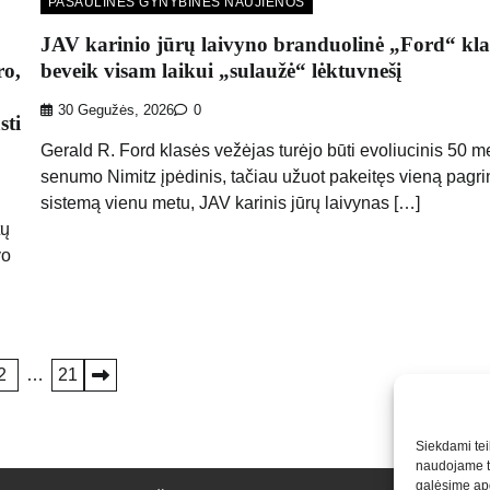
PASAULINĖS GYNYBINĖS NAUJIENOS
JAV karinio jūrų laivyno branduolinė „Ford“ kla
ro,
beveik visam laikui „sulaužė“ lėktuvnešį
30 Gegužės, 2026
0
sti
Gerald R. Ford klasės vežėjas turėjo būti evoliucinis 50 m
senumo Nimitz įpėdinis, tačiau užuot pakeitęs vieną pagri
sistemą vienu metu, JAV karinis jūrų laivynas […]
tų
vo
2
…
21
Siekdami teik
naudojame to
galėsime apd