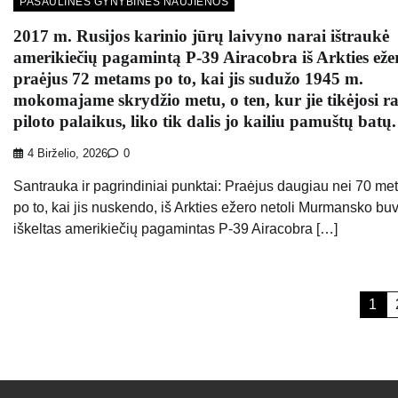
PASAULINĖS GYNYBINĖS NAUJIENOS
2017 m. Rusijos karinio jūrų laivyno narai ištraukė
amerikiečių pagamintą P-39 Airacobra iš Arkties eže
praėjus 72 metams po to, kai jis sudužo 1945 m.
mokomajame skrydžio metu, o ten, kur jie tikėjosi ra
piloto palaikus, liko tik dalis jo kailiu pamuštų batų.
4 Birželio, 2026
0
Santrauka ir pagrindiniai punktai: Praėjus daugiau nei 70 me
po to, kai jis nuskendo, iš Arkties ežero netoli Murmansko bu
iškeltas amerikiečių pagamintas P-39 Airacobra […]
Įrašų
1
puslapiavimas