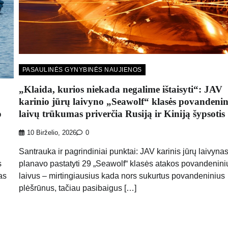
PASAULINĖS GYNYBINĖS NAUJIENOS
„Klaida, kurios niekada negalime ištaisyti“: JAV
karinio jūrų laivyno „Seawolf“ klasės povandenin
o
laivų trūkumas priverčia Rusiją ir Kiniją šypsotis
10 Birželio, 2026
0
Santrauka ir pagrindiniai punktai: JAV karinis jūrų laivyna
s
planavo pastatyti 29 „Seawolf“ klasės atakos povandenini
as
laivus – mirtingiausius kada nors sukurtus povandeninius
plėšrūnus, tačiau pasibaigus […]