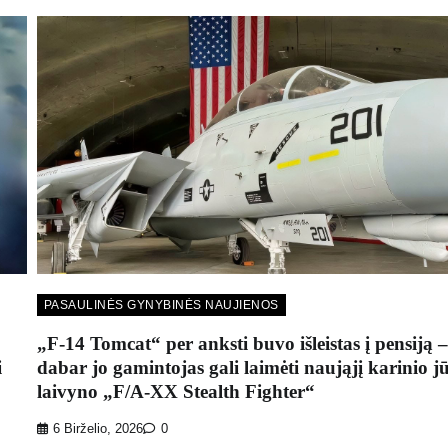
PASAULINĖS GYNYBINĖS NAUJIENOS
„F-14 Tomcat“ per anksti buvo išleistas į pensiją –
i
dabar jo gamintojas gali laimėti naująjį karinio j
laivyno „F/A-XX Stealth Fighter“
6 Birželio, 2026
0