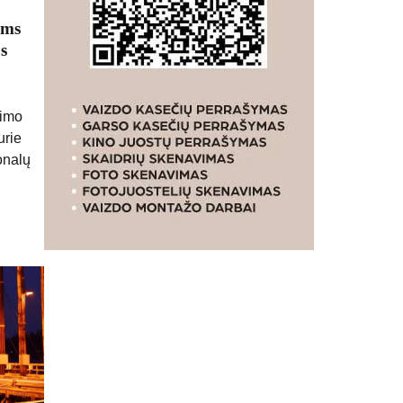
ams
s
nimo
urie
onalų