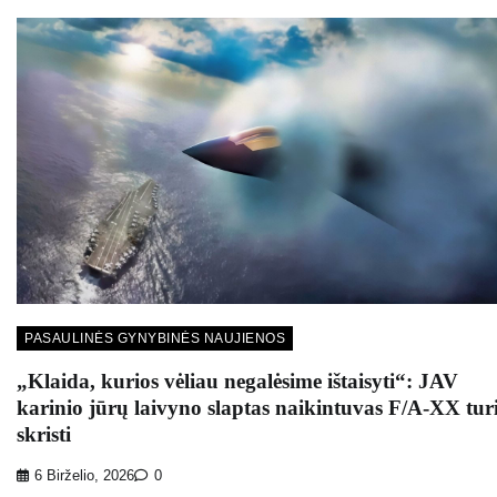
PASAULINĖS GYNYBINĖS NAUJIENOS
„Klaida, kurios vėliau negalėsime ištaisyti“: JAV
karinio jūrų laivyno slaptas naikintuvas F/A-XX tur
skristi
6 Birželio, 2026
0