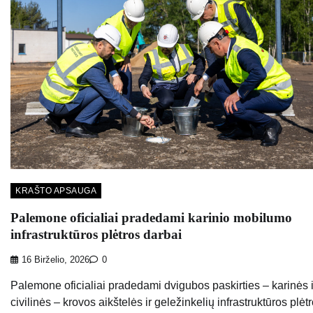
KRAŠTO APSAUGA
Palemone oficialiai pradedami karinio mobilumo
infrastruktūros plėtros darbai
16 Birželio, 2026
0
Palemone oficialiai pradedami dvigubos paskirties – karinės i
civilinės – krovos aikštelės ir geležinkelių infrastruktūros plėt