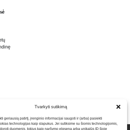
sė
etų
ndinę
Tvarkyti sutikimą
ti geriausią patirtį, įrenginio informacijai saugoti ir (arba) pasiekti
kias technologijas kaip slapukus. Jei sutiksime su šiomis technologijomis,
oroti duomenis, tokius kaip naršymo elgsena arba unikalūs ID šioje