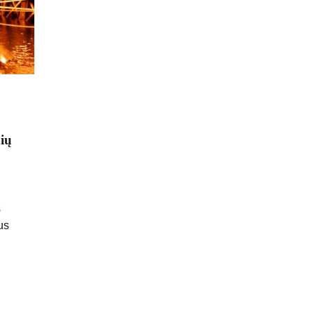
ių
s
us