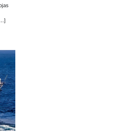
ojas
[…]