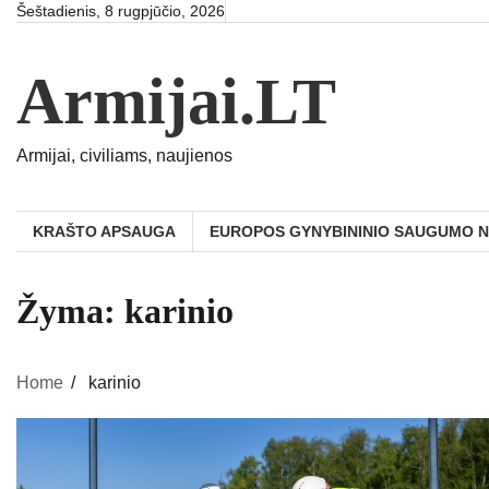
Skip
Šeštadienis, 8 rugpjūčio, 2026
to
content
Armijai.LT
Armijai, civiliams, naujienos
KRAŠTO APSAUGA
EUROPOS GYNYBININIO SAUGUMO 
Žyma:
karinio
Home
karinio