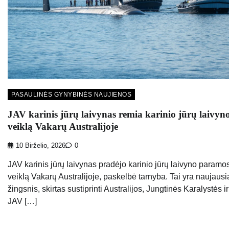
PASAULINĖS GYNYBINĖS NAUJIENOS
JAV karinis jūrų laivynas remia karinio jūrų laivyn
veiklą Vakarų Australijoje
10 Birželio, 2026
0
JAV karinis jūrų laivynas pradėjo karinio jūrų laivyno paramo
veiklą Vakarų Australijoje, paskelbė tarnyba. Tai yra naujausi
žingsnis, skirtas sustiprinti Australijos, Jungtinės Karalystės ir
JAV […]