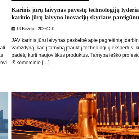
Karinis jūrų laivynas pavestų technologijų lyderi
karinio jūrų laivyno inovacijų skyriaus pareigūnu
13 Birželio, 2026
0
JAV karinis jūrų laivynas paskelbė apie pagreitintą įdarbi
ali
vamzdyną, kad į tarnybą įtrauktų technologijų ekspertus, k
as
padėtų kurti naujoviškus produktus. Tarnyba ieško profesi
tovi
iš komercinio […]