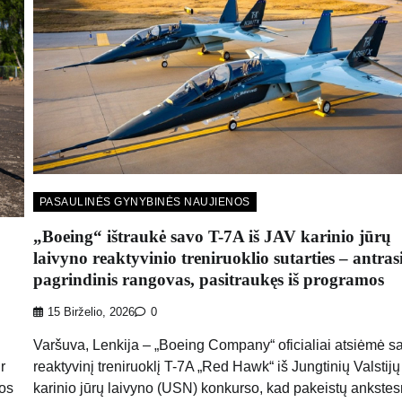
PASAULINĖS GYNYBINĖS NAUJIENOS
„Boeing“ ištraukė savo T-7A iš JAV karinio jūrų
laivyno reaktyvinio treniruoklio sutarties – antras
pagrindinis rangovas, pasitraukęs iš programos
15 Birželio, 2026
0
Varšuva, Lenkija – „Boeing Company“ oficialiai atsiėmė s
r
reaktyvinį treniruoklį T-7A „Red Hawk“ iš Jungtinių Valstijų
ros
karinio jūrų laivyno (USN) konkurso, kad pakeistų ankste