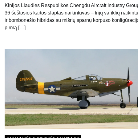
Kinijos Liaudies Respublikos Chengdu Aircraft Industry Grou
36 šeštosios kartos slaptas naikintuvas – trijų variklių naikint
ir bombonešio hibridas su mišrių sparnų korpuso konfigūracij
pirmą […]