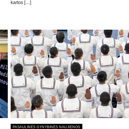
kartos […]
PASAULINĖS GYNYBINĖS NAUJIENOS