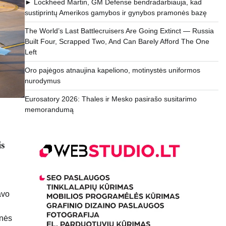
► Lockheed Martin, GM Defense bendradarbiauja, kad
sustiprintų Amerikos gamybos ir gynybos pramonės bazę
The World’s Last Battlecruisers Are Going Extinct — Russia
Built Four, Scrapped Two, And Can Barely Afford The One
Left
Oro pajėgos atnaujina kapeliono, motinystės uniformos
nurodymus
Eurosatory 2026: Thales ir Mesko pasirašo susitarimo
memorandumą
is
avo
snės