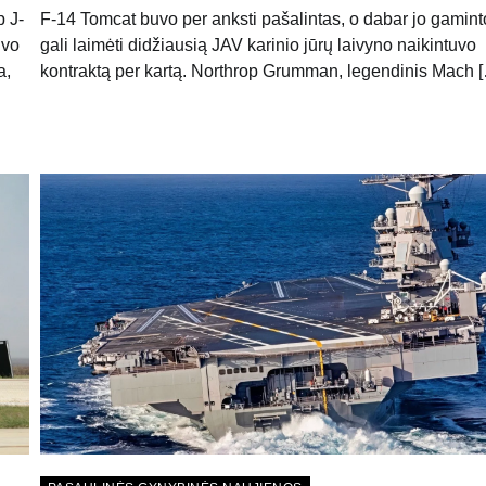
p J-
F-14 Tomcat buvo per anksti pašalintas, o dabar jo gamint
uvo
gali laimėti didžiausią JAV karinio jūrų laivyno naikintuvo
a,
kontraktą per kartą. Northrop Grumman, legendinis Mach 