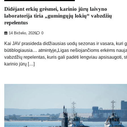
Didėjant erkių grėsmei, karinio jūrų laivyno
laboratorija tiria „gumingųjų lokių“ vabzdžių
repelentus
14 Birželio, 2026
0
Kai JAV prasideda didžiausias uodų sezonas ir vasara, kuri g
būtiblogiausia… atmintyje„Ligas nešiojančioms erkėms nauj
vabzdžių repelentas, kuris gali padėti lengviau apsisaugoti, s
karinio jūrų […]