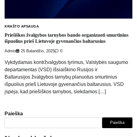
KRAŠTO APSAUGA
Priešiškos žvalgybos tarnybos bando organizuoti smurtinius
išpuolius prieš Lietuvoje gyvenančius baltarusius
Admin
25 Balandžio, 2025
0
Vykdydamas kontržvalgybos tyrimus, Valstybės saugumo
departamentas (VSD) išsiaiškino Rusijos ir
Baltarusijos žvalgybos tarnybų planuotus smurtinius
išpuolius prieš Lietuvoje gyvenančius baltarusius. VSD
įspėja, kad priešiškos tarnybos, siekdamos […]
Paieška
Paieška