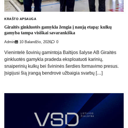
KRAŠTO APSAUGA
Giraitės ginkluotės gamykla žengia į naują etapą: kulkų
gamyba tampa visiškai savarankiška
Admin
10 Balandžio, 2026
0
Vienintelė šovinių gamintoja Baltijos šalyse AB Giraitės
ginkluotės gamykla pradeda eksploatuoti karinių,
snaiperinių kulkų bei švininės šerdies formavimo presus.
Įsigijusi šią įrangą bendrovė užbaigia svarbų […]