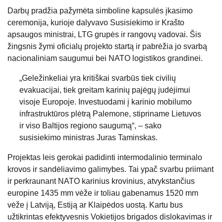
Darbų pradžia pažymėta simboline kapsulės įkasimo
ceremonija, kurioje dalyvavo Susisiekimo ir Krašto
apsaugos ministrai, LTG grupės ir rangovų vadovai. Šis
žingsnis žymi oficialų projekto startą ir pabrėžia jo svarbą
nacionaliniam saugumui bei NATO logistikos grandinei.
„Geležinkeliai yra kritiškai svarbūs tiek civilių
evakuacijai, tiek greitam karinių pajėgų judėjimui
visoje Europoje. Investuodami į karinio mobilumo
infrastruktūros plėtrą Palemone, stipriname Lietuvos
ir viso Baltijos regiono saugumą“, – sako
susisiekimo ministras Juras Taminskas.
Projektas leis gerokai padidinti intermodalinio terminalo
krovos ir sandėliavimo galimybes. Tai ypač svarbu priimant
ir perkraunant NATO karinius krovinius, atvykstančius
europine 1435 mm vėže ir toliau gabenamus 1520 mm
vėže į Latviją, Estiją ar Klaipėdos uostą. Kartu bus
užtikrintas efektyvesnis Vokietijos brigados dislokavimas ir