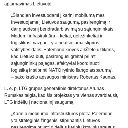
aptarnavimas Lietuvoje.
„Šiandien investuodami į karinį mobilumą mes
investuojame į Lietuvos saugumą, pasirengimą ir
dar glaudesnį bendradarbiavimą su sąjungininkais.
Moderni infrastruktūra – keliai, geležinkeliai ir
logistikos mazgai – yra neatsiejama stiprios
valstybės dalis. Palemono krovos aikštelė užtikrins,
kad Lietuva būtų pasirengusi greitai priimti
sąjungininkų pajėgas, efektyviai koordinuoti
logistiką ir stiprinti NATO rytinio flango atsparumą“,
– sako krašto apsaugos ministras Robertas Kaunas.
L. e. p. LTG grupės generalinis direktorius Arūnas
Rumskas teigia, kad šis projektas yra vienas svarbiausių
LTG indėlių į nacionalinį saugumą.
„Karinio mobilumo infrastruktūros plėtra Palemone
yra strateginis žingsnis, stiprinantis Lietuvos
pasirengimą priimti didelius karinių krovinių srautus