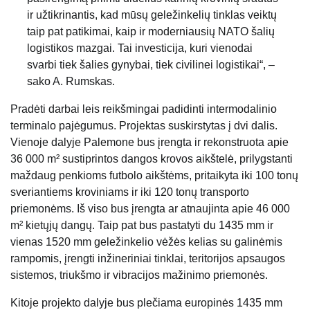
ir užtikrinantis, kad mūsų geležinkelių tinklas veiktų
taip pat patikimai, kaip ir moderniausių NATO šalių
logistikos mazgai. Tai investicija, kuri vienodai
svarbi tiek šalies gynybai, tiek civilinei logistikai“, –
sako A. Rumskas.
Pradėti darbai leis reikšmingai padidinti intermodalinio
terminalo pajėgumus. Projektas suskirstytas į dvi dalis.
Vienoje dalyje Palemone bus įrengta ir rekonstruota apie
36 000 m² sustiprintos dangos krovos aikštelė, prilygstanti
maždaug penkioms futbolo aikštėms, pritaikyta iki 100 tonų
sveriantiems kroviniams ir iki 120 tonų transporto
priemonėms. Iš viso bus įrengta ar atnaujinta apie 46 000
m² kietųjų dangų. Taip pat bus pastatyti du 1435 mm ir
vienas 1520 mm geležinkelio vėžės kelias su galinėmis
rampomis, įrengti inžineriniai tinklai, teritorijos apsaugos
sistemos, triukšmo ir vibracijos mažinimo priemonės.
Kitoje projekto dalyje bus plečiama europinės 1435 mm