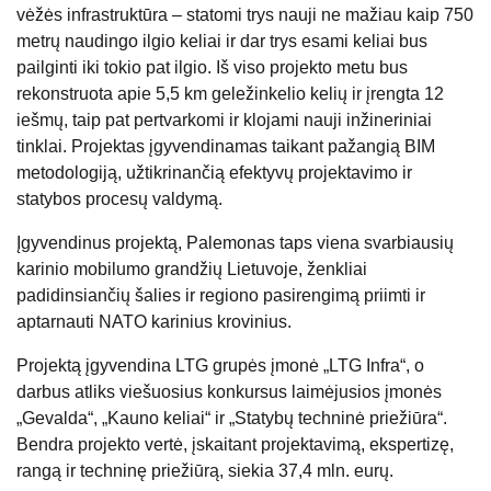
vėžės infrastruktūra – statomi trys nauji ne mažiau kaip 750
metrų naudingo ilgio keliai ir dar trys esami keliai bus
pailginti iki tokio pat ilgio. Iš viso projekto metu bus
rekonstruota apie 5,5 km geležinkelio kelių ir įrengta 12
iešmų, taip pat pertvarkomi ir klojami nauji inžineriniai
tinklai. Projektas įgyvendinamas taikant pažangią BIM
metodologiją, užtikrinančią efektyvų projektavimo ir
statybos procesų valdymą.
Įgyvendinus projektą, Palemonas taps viena svarbiausių
karinio mobilumo grandžių Lietuvoje, ženkliai
padidinsiančių šalies ir regiono pasirengimą priimti ir
aptarnauti NATO karinius krovinius.
Projektą įgyvendina LTG grupės įmonė „LTG Infra“, o
darbus atliks viešuosius konkursus laimėjusios įmonės
„Gevalda“, „Kauno keliai“ ir „Statybų techninė priežiūra“.
Bendra projekto vertė, įskaitant projektavimą, ekspertizę,
rangą ir techninę priežiūrą, siekia 37,4 mln. eurų.