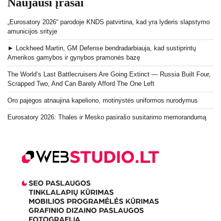
Naujausi įrašai
„Eurosatory 2026“ parodoje KNDS patvirtina, kad yra lyderis slapstymo
amunicijos srityje
► Lockheed Martin, GM Defense bendradarbiauja, kad sustiprintų
Amerikos gamybos ir gynybos pramonės bazę
The World’s Last Battlecruisers Are Going Extinct — Russia Built Four,
Scrapped Two, And Can Barely Afford The One Left
Oro pajėgos atnaujina kapeliono, motinystės uniformos nurodymus
Eurosatory 2026: Thales ir Mesko pasirašo susitarimo memorandumą