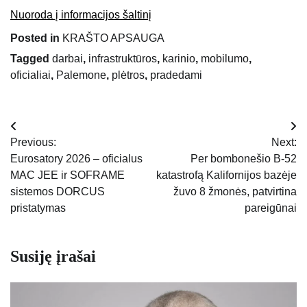
Nuoroda į informacijos šaltinį
Posted in
KRAŠTO APSAUGA
Tagged
darbai
,
infrastruktūros
,
karinio
,
mobilumo
,
oficialiai
,
Palemone
,
plėtros
,
pradedami
Navigacija
Previous:
Next:
tarp
Eurosatory 2026 – oficialus
Per bombonešio B-52
MAC JEE ir SOFRAME
katastrofą Kalifornijos bazėje
įrašų
sistemos DORCUS
žuvo 8 žmonės, patvirtina
pristatymas
pareigūnai
Susiję įrašai