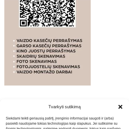
Tvarkyti sutikimą
WEBSTUDIO.LT
© SKAITMENINIO MARKETINGO
Siekdami teikti geriausią patirtį, įrenginio informacijai saugoti ir (arba)
PASLAUGOS. SEO tekstų rašymas, turinio kūrimas,
pasiekti naudojame tokias technologijas kaip slapukus. Jei sutiksime su
straipsnių rašymas ir talpinimas į mūsų valdomas
šiomis technologijomis, galėsime apdoroti duomenis, tokius kaip naršymo