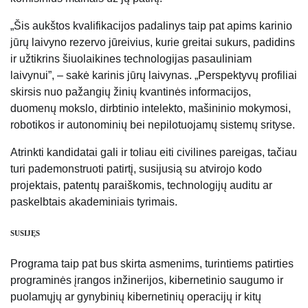
„Šis aukštos kvalifikacijos padalinys taip pat apims karinio
jūrų laivyno rezervo jūreivius, kurie greitai sukurs, padidins
ir užtikrins šiuolaikines technologijas pasauliniam
laivynui”, – sakė karinis jūrų laivynas. „Perspektyvų profiliai
skirsis nuo pažangių žinių kvantinės informacijos,
duomenų mokslo, dirbtinio intelekto, mašininio mokymosi,
robotikos ir autonominių bei nepilotuojamų sistemų srityse.
Atrinkti kandidatai gali ir toliau eiti civilines pareigas, tačiau
turi pademonstruoti patirtį, susijusią su atvirojo kodo
projektais, patentų paraiškomis, technologijų auditu ar
paskelbtais akademiniais tyrimais.
SUSIJĘS
Programa taip pat bus skirta asmenims, turintiems patirties
programinės įrangos inžinerijos, kibernetinio saugumo ir
puolamųjų ar gynybinių kibernetinių operacijų ir kitų