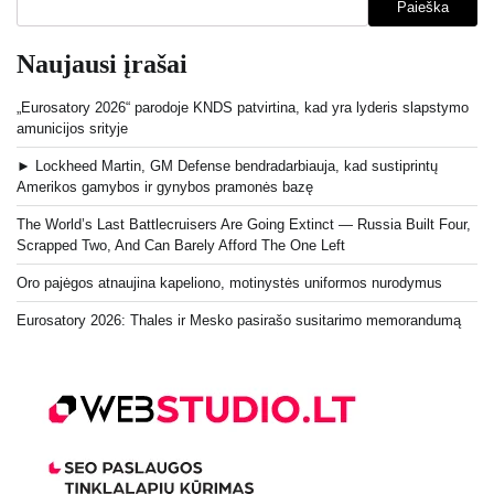
Paieška
Naujausi įrašai
„Eurosatory 2026“ parodoje KNDS patvirtina, kad yra lyderis slapstymo
amunicijos srityje
► Lockheed Martin, GM Defense bendradarbiauja, kad sustiprintų
Amerikos gamybos ir gynybos pramonės bazę
The World’s Last Battlecruisers Are Going Extinct — Russia Built Four,
Scrapped Two, And Can Barely Afford The One Left
Oro pajėgos atnaujina kapeliono, motinystės uniformos nurodymus
Eurosatory 2026: Thales ir Mesko pasirašo susitarimo memorandumą