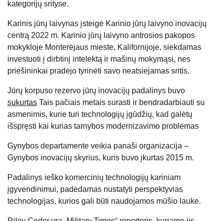
kategorijų srityse.
Karinis jūrų laivynas įsteigė Karinio jūrų laivyno inovacijų
centrą 2022 m. Karinio jūrų laivyno antrosios pakopos
mokykloje Monterėjaus mieste, Kalifornijoje, siekdamas
investuoti į dirbtinį intelektą ir mašinų mokymąsi, nes
priešininkai pradėjo tyrinėti savo neatsiejamas sritis.
Jūrų korpuso rezervo jūrų inovacijų padalinys buvo
sukurtas
Tais pačiais metais surasti ir bendradarbiauti su
asmenimis, kurie turi technologijų įgūdžių, kad galėtų
išspręsti kai kurias tarnybos modernizavimo problemas
Gynybos departamente veikia panaši organizacija –
Gynybos inovacijų skyrius, kuris buvo įkurtas 2015 m.
Padalinys ieško komercinių technologijų kariniam
įgyvendinimui, padėdamas nustatyti perspektyvias
technologijas, kurios gali būti naudojamos mūšio lauke.
Riley Ceder yra „Military Times“ reporteris, kuriame jis