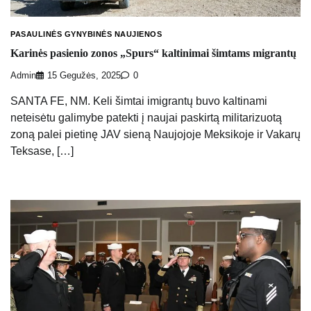
PASAULINĖS GYNYBINĖS NAUJIENOS
Karinės pasienio zonos „Spurs“ kaltinimai šimtams migrantų
Admin
15 Gegužės, 2025
0
SANTA FE, NM. Keli šimtai imigrantų buvo kaltinami
neteisėtu galimybe patekti į naujai paskirtą militarizuotą
zoną palei pietinę JAV sieną Naujojoje Meksikoje ir Vakarų
Teksase, […]