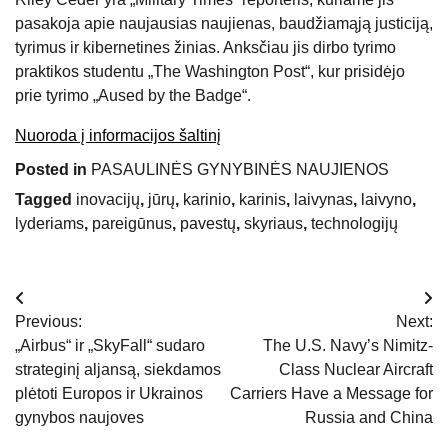
pasakoja apie naujausias naujienas, baudžiamąją justiciją,
tyrimus ir kibernetines žinias. Anksčiau jis dirbo tyrimo
praktikos studentu „The Washington Post“, kur prisidėjo
prie tyrimo „Aused by the Badge“.
Nuoroda į informacijos šaltinį
Posted in
PASAULINĖS GYNYBINĖS NAUJIENOS
Tagged
inovacijų
,
jūrų
,
karinio
,
karinis
,
laivynas
,
laivyno
,
lyderiams
,
pareigūnus
,
pavestų
,
skyriaus
,
technologijų
Navigacija
Previous:
Next:
tarp
„Airbus“ ir „SkyFall“ sudaro
The U.S. Navy’s Nimitz-
strateginį aljansą, siekdamos
Class Nuclear Aircraft
įrašų
plėtoti Europos ir Ukrainos
Carriers Have a Message for
gynybos naujoves
Russia and China