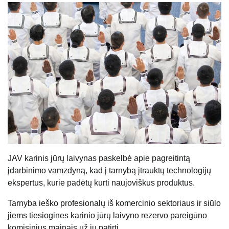
JAV karinis jūrų laivynas paskelbė apie pagreitintą
įdarbinimo vamzdyną, kad į tarnybą įtrauktų technologijų
ekspertus, kurie padėtų kurti naujoviškus produktus.
Tarnyba ieško profesionalų iš komercinio sektoriaus ir siūlo
jiems tiesiogines karinio jūrų laivyno rezervo pareigūno
komisinius mainais už jų patirtį.