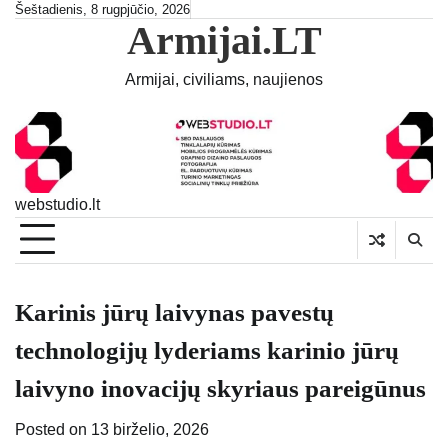
Skip
Šeštadienis, 8 rugpjūčio, 2026
Armijai.LT
to
content
Armijai, civiliams, naujienos
webstudio.lt
Karinis jūrų laivynas pavestų
technologijų lyderiams karinio jūrų
laivyno inovacijų skyriaus pareigūnus
Posted on
13 birželio, 2026