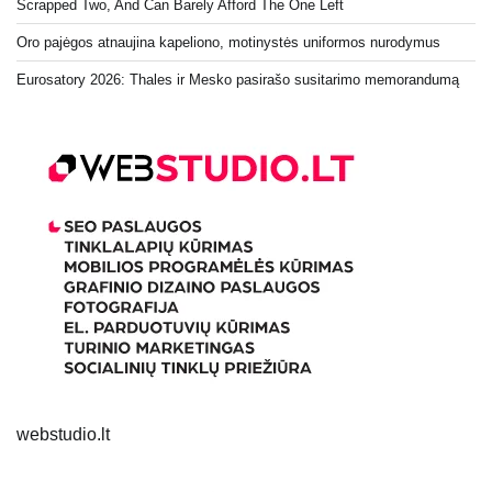
Scrapped Two, And Can Barely Afford The One Left
Oro pajėgos atnaujina kapeliono, motinystės uniformos nurodymus
Eurosatory 2026: Thales ir Mesko pasirašo susitarimo memorandumą
webstudio.lt