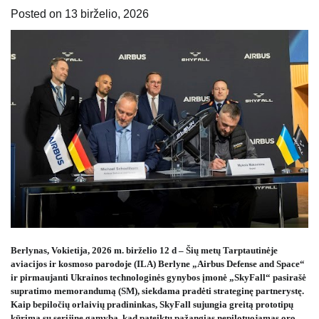
Posted on
13 birželio, 2026
Berlynas, Vokietija, 2026 m. birželio 12 d
–
Šių metų Tarptautinėje
aviacijos ir kosmoso parodoje (ILA) Berlyne „Airbus Defense and Space“
ir pirmaujanti Ukrainos technologinės gynybos įmonė „SkyFall“ pasirašė
supratimo memorandumą (SM), siekdama pradėti strateginę partnerystę.
Kaip bepiločių orlaivių pradininkas, SkyFall sujungia greitą prototipų
kūrimą su serijine gamyba, kad pateiktų pažangias nepilotuojamas oro