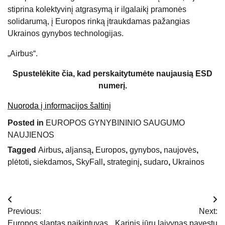
stiprina kolektyvinį atgrasymą ir ilgalaikį pramonės
solidarumą, į Europos rinką įtraukdamas pažangias
Ukrainos gynybos technologijas.
„Airbus“.
Spustelėkite čia, kad perskaitytumėte naujausią ESD
numerį.
Nuoroda į informacijos šaltinį
Posted in
EUROPOS GYNYBININIO SAUGUMO
NAUJIENOS
Tagged
Airbus
,
aljansą
,
Europos
,
gynybos
,
naujovės
,
plėtoti
,
siekdamos
,
SkyFall
,
strateginį
,
sudaro
,
Ukrainos
Navigacija
Previous:
Next:
tarp
Europos slaptas naikintuvas
Karinis jūrų laivynas pavestų