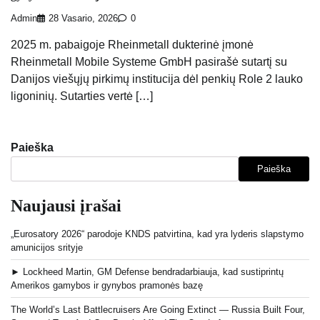
Admin
28 Vasario, 2026
0
2025 m. pabaigoje Rheinmetall dukterinė įmonė
Rheinmetall Mobile Systeme GmbH pasirašė sutartį su
Danijos viešųjų pirkimų institucija dėl penkių Role 2 lauko
ligoninių. Sutarties vertė […]
Paieška
Paieška
Naujausi įrašai
„Eurosatory 2026“ parodoje KNDS patvirtina, kad yra lyderis slapstymo
amunicijos srityje
► Lockheed Martin, GM Defense bendradarbiauja, kad sustiprintų
Amerikos gamybos ir gynybos pramonės bazę
The World’s Last Battlecruisers Are Going Extinct — Russia Built Four,