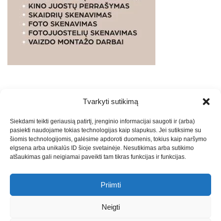
Tvarkyti sutikimą
WEBSTUDIO.LT
© SKAITMENINIO MARKETINGO
Siekdami teikti geriausią patirtį, įrenginio informacijai saugoti ir (arba)
PASLAUGOS. SEO tekstų rašymas, turinio kūrimas,
pasiekti naudojame tokias technologijas kaip slapukus. Jei sutiksime su
straipsnių rašymas ir talpinimas į mūsų valdomas
šiomis technologijomis, galėsime apdoroti duomenis, tokius kaip naršymo
svetaines.2026
Armijai.LT
Theme: Express News By
Adore
elgsena arba unikalūs ID šioje svetainėje. Nesutikimas arba sutikimo
atšaukimas gali neigiamai paveikti tam tikras funkcijas ir funkcijas.
Themes
.
Priimti
Draugai: -
Marketingo agentūra
-
Teisinės
konsultacijos
-
Skaidrių skenavimas
-
Klaipedos miesto
Neigti
naujienos
-
Miesto naujienos
-
Saulius Narbutas
-
Įvaizdžio