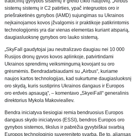
tradicinių gynybos sistemų ir greito ciklo naujovių. „Airbus”
sistemų sistemų ir C2 patirties, ypač integruotos oro ir
priešraketinės gynybos (IAMD) sujungimas su Ukrainos
neįkainojamos kovos įžvalgomis ir praktikoje patikrintomis
technologijomis yra dar vienas elementas kuriant atsparią,
daugiasluoksnę gynybos oro lauko sistemą.
„SkyFall gaudytojai jau neutralizavo daugiau nei 10 000
Rusijos dronų gyvos kovos aplinkoje, patvirtindami
Ukrainos sprendimų veiksmingumą kovojant su oro
grėsmėmis. Bendradarbiaudami su „Airbus“, kuriame
naujos kartos technologijas, kad sukurtume daugiasluoksnį
oro skydą, kuris sustiprins Ukrainos dangaus ir Europos
oro erdvės apsaugą“, – komentavo „SkyeiFall“ generalinis
direktorius Mykola Makovieallev.
Bendra iniciatyva tiesiogiai remia bendruosius Europos
dangaus skydo iniciatyvos (ESSI), bendros Europos oro
gynybos sistemos, tikslus ir pabrėžia gyvybiškai svarbią
Europos technologinio suvereniteto svarbą. Be to, aljansas