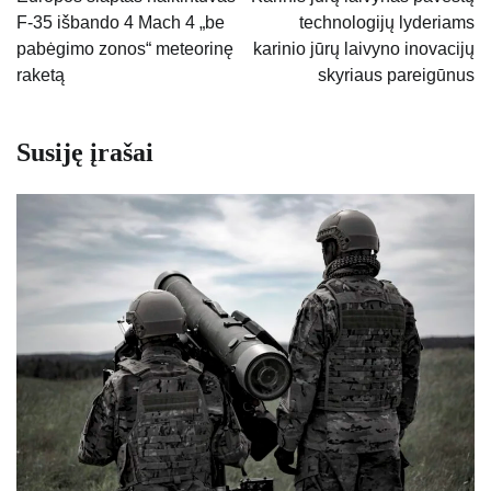
F-35 išbando 4 Mach 4 „be
technologijų lyderiams
įrašų
pabėgimo zonos“ meteorinę
karinio jūrų laivyno inovacijų
raketą
skyriaus pareigūnus
Susiję įrašai