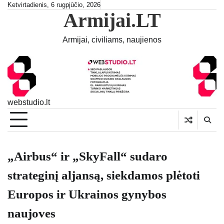
Skip
Ketvirtadienis, 6 rugpjūčio, 2026
Armijai.LT
to
content
Armijai, civiliams, naujienos
webstudio.lt
„Airbus“ ir „SkyFall“ sudaro
strateginį aljansą, siekdamos plėtoti
Europos ir Ukrainos gynybos
naujoves