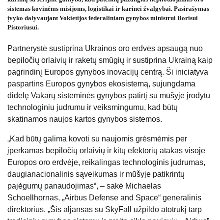
sistemas kovinėms misijoms, logistikai ir karinei žvalgybai. Pasirašymas
įvyko dalyvaujant Vokietijos federaliniam gynybos ministrui Borisui
Pistoriusui.
Partnerystė sustiprina Ukrainos oro erdvės apsaugą nuo
bepiločių orlaivių ir raketų smūgių ir sustiprina Ukrainą kaip
pagrindinį Europos gynybos inovacijų centrą. Ši iniciatyva
paspartins Europos gynybos ekosistemą, sujungdama
didelę Vakarų sisteminės gynybos patirtį su mūšyje įrodytu
technologiniu judrumu ir veiksmingumu, kad būtų
skatinamos naujos kartos gynybos sistemos.
„Kad būtų galima kovoti su naujomis grėsmėmis per
įperkamas bepiločių orlaivių ir kitų efektorių atakas visoje
Europos oro erdvėje, reikalingas technologinis judrumas,
daugianacionalinis sąveikumas ir mūšyje patikrintų
pajėgumų panaudojimas“, – sakė Michaelas
Schoellhornas, „Airbus Defense and Space“ generalinis
direktorius. „Šis aljansas su SkyFall užpildo atotrūkį tarp