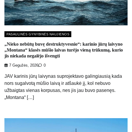
PASAULINĖS GYNYBINĖS NAUJIENOS
„Nieko nebūtų buvę destruktyvesnio“: karinio jūrų laivyno
„Montana“ klasės mūšio laivas turėjo vieną trūkumą, kurio
jis niekada negalėjo išvengti
7 Gegužės, 2026
0
JAV karinis jūrų laivynas suprojektavo galingiausią kada
nors sugalvotą mūšio laivą ir atšaukė jį, kol nebuvo
užbaigtas vienas korpusas, nes jis jau buvo pasenęs.
„Montana“ […]