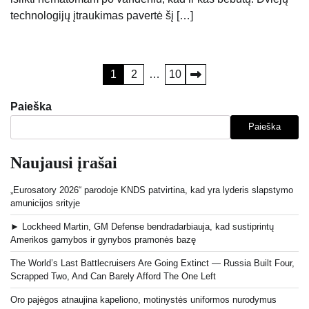
technologijų įtraukimas pavertė šį […]
Įrašų
1
2
…
10
puslapiavimas
Paieška
Paieška
Naujausi įrašai
„Eurosatory 2026“ parodoje KNDS patvirtina, kad yra lyderis slapstymo
amunicijos srityje
► Lockheed Martin, GM Defense bendradarbiauja, kad sustiprintų
Amerikos gamybos ir gynybos pramonės bazę
The World’s Last Battlecruisers Are Going Extinct — Russia Built Four,
Scrapped Two, And Can Barely Afford The One Left
Oro pajėgos atnaujina kapeliono, motinystės uniformos nurodymus