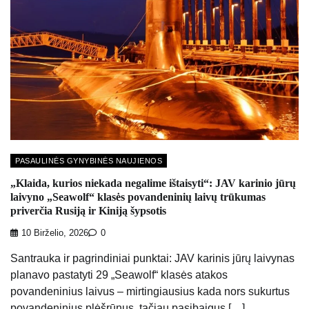
PASAULINĖS GYNYBINĖS NAUJIENOS
„Klaida, kurios niekada negalime ištaisyti“: JAV karinio jūrų
laivyno „Seawolf“ klasės povandeninių laivų trūkumas
priverčia Rusiją ir Kiniją šypsotis
10 Birželio, 2026
0
Santrauka ir pagrindiniai punktai: JAV karinis jūrų laivynas
planavo pastatyti 29 „Seawolf“ klasės atakos
povandeninius laivus – mirtingiausius kada nors sukurtus
povandeninius plėšrūnus, tačiau pasibaigus […]