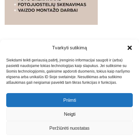
Tvarkyti sutikimą
WEBSTUDIO.LT
© SKAITMENINIO MARKETINGO
Siekdami teikti geriausią patirtį, įrenginio informacijai saugoti ir (arba)
PASLAUGOS. SEO tekstų rašymas, turinio kūrimas,
pasiekti naudojame tokias technologijas kaip slapukus. Jei sutiksime su
straipsnių rašymas ir talpinimas į mūsų valdomas
šiomis technologijomis, galėsime apdoroti duomenis, tokius kaip naršymo
svetaines.2026
Armijai.LT
Theme: Express News By
Adore
elgsena arba unikalūs ID šioje svetainėje. Nesutikimas arba sutikimo
atšaukimas gali neigiamai paveikti tam tikras funkcijas ir funkcijas.
Themes
.
Priimti
Draugai: -
Marketingo agentūra
-
Teisinės
konsultacijos
-
Skaidrių skenavimas
-
Klaipedos miesto
Neigti
naujienos
-
Miesto naujienos
-
Saulius Narbutas
-
Įvaizdžio
kūrimas
-
Veidoskaita
-
Teniso treniruotės
- Pranešimai spaudai
Peržiūrėti nuostatas
-
Kauno naujienos
-
Regionų naujienos
-
Palangos naujienos