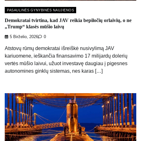
PASAULINĖS GYNYBINĖS NAUJIENOS
Demokratai tvirtina, kad JAV reikia bepiločių orlaivių, o ne
„Trump“ klasės mūšio laivų
5 Birželio, 2026
0
Atstovų rūmų demokratai išreiškė nusivylimą JAV
kariuomene, ieškančia finansavimo 17 milijardų dolerių
vertės mūšio laivui, užuot investavę daugiau į pigesnes
autonomines ginklų sistemas, nes karas […]