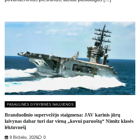
PASAULINĖS GYNYBINĖS NAUJIENOS
Branduolinio supervežėjo staigmena: JAV karinis jūrų
laivynas dabar turi dar vieną „kovui paruoštą“ Nimitz klasės
lėktuvnešį
9 Birželio, 2026
0