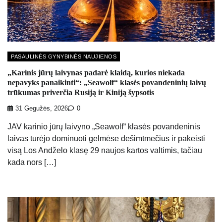
PASAULINĖS GYNYBINĖS NAUJIENOS
„Karinis jūrų laivynas padarė klaidą, kurios niekada
nepavyks panaikinti“: „Seawolf“ klasės povandeninių laivų
trūkumas priverčia Rusiją ir Kiniją šypsotis
31 Gegužės, 2026
0
JAV karinio jūrų laivyno „Seawolf“ klasės povandeninis
laivas turėjo dominuoti gelmėse dešimtmečius ir pakeisti
visą Los Andželo klasę 29 naujos kartos valtimis, tačiau
kada nors […]