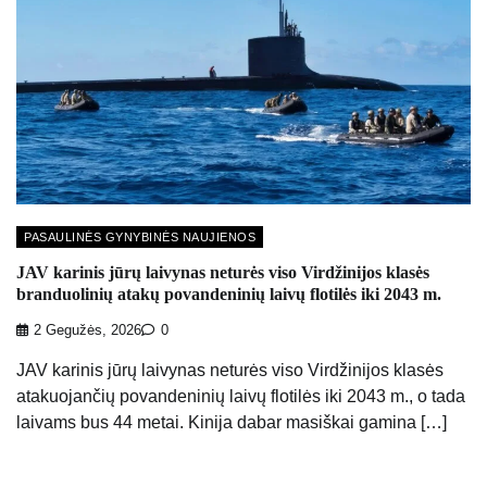
PASAULINĖS GYNYBINĖS NAUJIENOS
JAV karinis jūrų laivynas neturės viso Virdžinijos klasės
branduolinių atakų povandeninių laivų flotilės iki 2043 m.
2 Gegužės, 2026
0
JAV karinis jūrų laivynas neturės viso Virdžinijos klasės
atakuojančių povandeninių laivų flotilės iki 2043 m., o tada
laivams bus 44 metai. Kinija dabar masiškai gamina […]