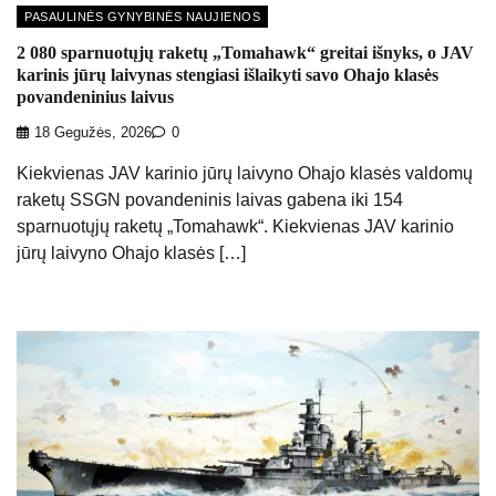
PASAULINĖS GYNYBINĖS NAUJIENOS
2 080 sparnuotųjų raketų „Tomahawk“ greitai išnyks, o JAV
karinis jūrų laivynas stengiasi išlaikyti savo Ohajo klasės
povandeninius laivus
18 Gegužės, 2026
0
Kiekvienas JAV karinio jūrų laivyno Ohajo klasės valdomų
raketų SSGN povandeninis laivas gabena iki 154
sparnuotųjų raketų „Tomahawk“. Kiekvienas JAV karinio
jūrų laivyno Ohajo klasės […]