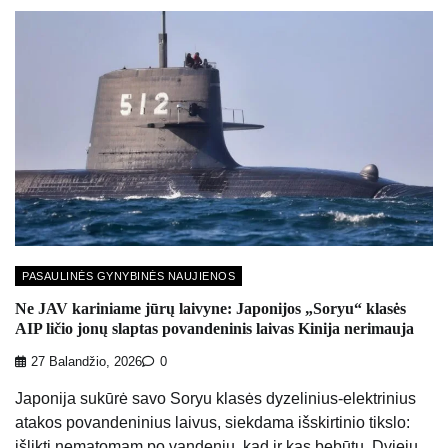
PASAULINĖS GYNYBINĖS NAUJIENOS
Ne JAV kariniame jūrų laivyne: Japonijos „Soryu“ klasės
AIP ličio jonų slaptas povandeninis laivas Kinija nerimauja
27 Balandžio, 2026
0
Japonija sukūrė savo Soryu klasės dyzelinius-elektrinius
atakos povandeninius laivus, siekdama išskirtinio tikslo:
išlikti nematomam po vandeniu, kad ir kas bebūtų. Dviejų