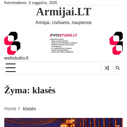
Skip
Ketvirtadienis, 6 rugpjūčio, 2026
Armijai.LT
to
content
Armijai, civiliams, naujienos
webstudio.lt
Žyma:
klasės
Home
klasės