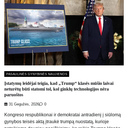
PASAULINĖS GYNYBINĖS NAUJIENOS
Įstatymų leidėjai teigia, kad „Trump“ klasės mūšio laivai
neturėtų būti statomi tol, kol ginklų technologijos nėra
paruoštos
31 Gegužės, 2026
0
Kongreso respublikonai ir demokratai antradienį į siūlomą
gynybos teisės aktą įtraukė trumpą nuostatą, kurioje