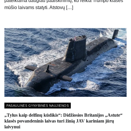
pateikiama daugiau paaiškinimų, ko reikia Trumpo klasės
mūšio laivams statyti. Atstovų […]
PASAULINĖS GYNYBINĖS NAUJIENOS
„Tylus kaip delfinų kūdikis“: Didžiosios Britanijos „Astute“
klasės povandeninis laivas turi žinią JAV kariniam jūrų
laivynui