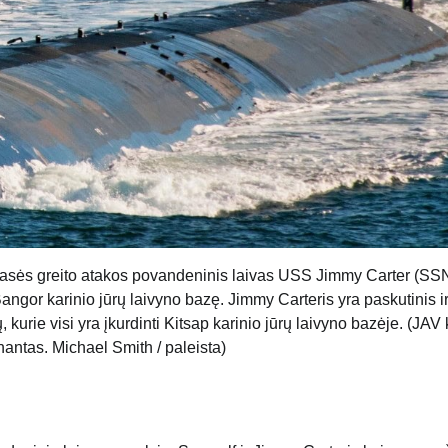
sės greito atakos povandeninis laivas USS Jimmy Carter (SS
angor karinio jūrų laivyno bazę. Jimmy Carteris yra paskutinis i
urie visi yra įkurdinti Kitsap karinio jūrų laivyno bazėje. (JAV 
enantas. Michael Smith / paleista)