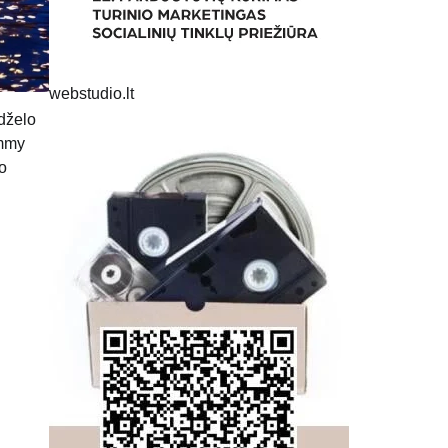
webstudio.lt
ndželo
immy
so