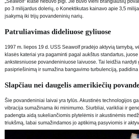
„Seawolf“ klasė nebuvo pigi. Jie buvo vieni brangiausių pov
po 3 milijardus dolerių, o Konektikutas kainavo apie 3,5 milij
įsakymą iki trijų povandeninių narių.
Patruliavimas dideliuose gyliuose
1997 m. liepos 19 d. USS Seawolf pradėjo aktyvią tarnybą, 
klasės kateriai yra pagaminti pagal aukštus standartus, juo
ankstesniuose povandeniniuose laivuose. Tai leidžia nardyti 
pasipriešinimą ir sumažina bangavimo turbulenciją, padidin
Slapčiau nei daugelis amerikiečių povande
Šie povandeniniai laivai yra tylūs. Akustinės technologijos
vibracija sumažinama iki minimumo. Siurbliai, varikliai ir gene
padengta aidą sukeliančiomis plytelėmis ir akustinėmis medž
triukšmą, labai sumažindamos jo aptikimą pasyviomis ir akty