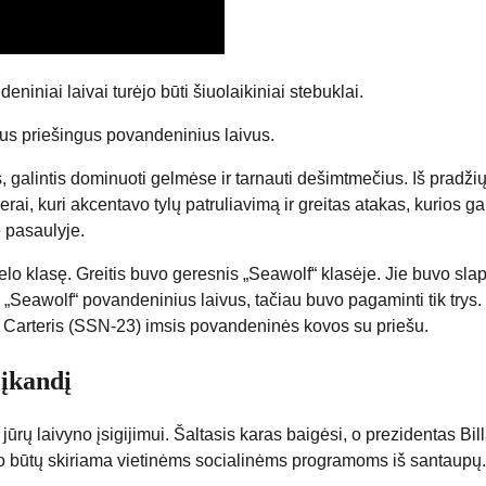
niniai laivai turėjo būti šiuolaikiniai stebuklai.
kitus priešingus povandeninius laivus.
, galintis dominuoti gelmėse ir tarnauti dešimtmečius. Iš pradžių
 erai, kuri akcentavo tylų patruliavimą ir greitas atakas, kurios ga
e pasaulyje.
lo klasę. Greitis buvo geresnis „Seawolf“ klasėje. Jie buvo slapt
us „Seawolf“ povandeninius laivus, tačiau buvo pagaminti tik trys
arteris (SSN-23) imsis povandeninės kovos su priešu.
 įkandį
ūrų laivyno įsigijimui. Šaltasis karas baigėsi, o prezidentas Bil
o būtų skiriama vietinėms socialinėms programoms iš santaupų.