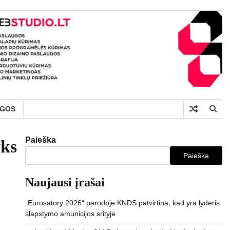
UGOS
Paieška
yks
Paieška
Naujausi įrašai
„Eurosatory 2026“ parodoje KNDS patvirtina, kad yra lyderis
slapstymo amunicijos srityje