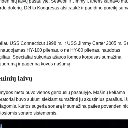
andeninių laivų pasaulyje. Seawolf ir Jimmy Carteris kainavo m
ardo dolerių. Dėl to Kongresas atsitraukė ir padidino poreikį sum
vėliau USS Connecticut 1998 m. ir USS Jimmy Carter 2005 m. S
se naudojamas HY-100 plienas, o ne HY-80 plienas, naudotas
giliau. Specialiai sukurtas ašaros formos korpusas sumažina
a judrumą ir pagerina kovos našumą.
ninių laivų
 gamybos metu buvo vienos geriausių pasaulyje. Mašinų keliama
ratoriai buvo sukurti siekiant sumažinti jų akustinius parašus. I
iagomis, kurios sugeria sonarą ir sumažina paties povandeninio
viosiomis sonaro sistemomis.