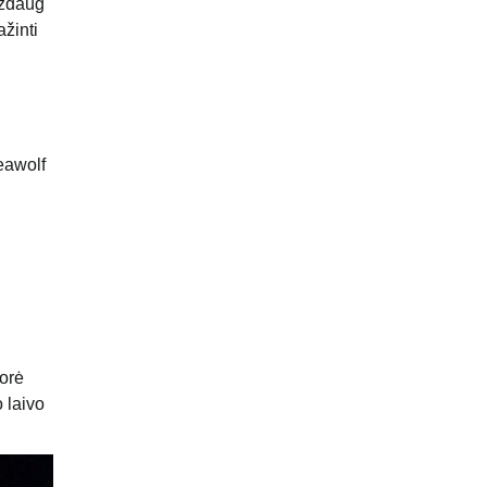
aždaug
ažinti
eawolf
šorė
 laivo