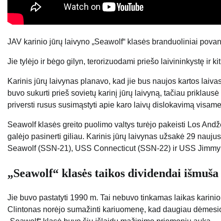
JAV karinio jūrų laivyno „Seawolf“ klasės branduoliniai povande
Jie tylėjo ir bėgo gilyn, terorizuodami priešo laivininkystę ir 
Karinis jūrų laivynas planavo, kad jie bus naujos kartos laivas
buvo sukurti prieš sovietų karinį jūrų laivyną, tačiau priklausė
priversti rusus susimąstyti apie karo laivų dislokavimą visam
Seawolf klasės greito puolimo valtys turėjo pakeisti Los Andže
galėjo pasinerti giliau. Karinis jūrų laivynas užsakė 29 nauj
Seawolf (SSN-21), USS Connecticut (SSN-22) ir USS Jimmy C
„Seawolf“ klasės taikos dividendai išmuša
Jie buvo pastatyti 1990 m. Tai nebuvo tinkamas laikas karinio j
Clintonas norėjo sumažinti kariuomenę, kad daugiau dėmesi