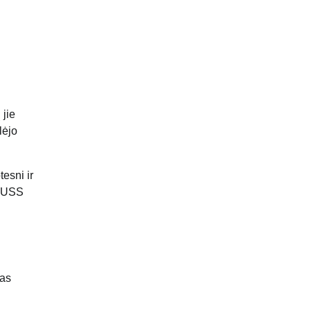
 jie
lėjo
esni ir
. USS
las