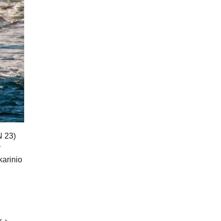
N 23)
r
karinio