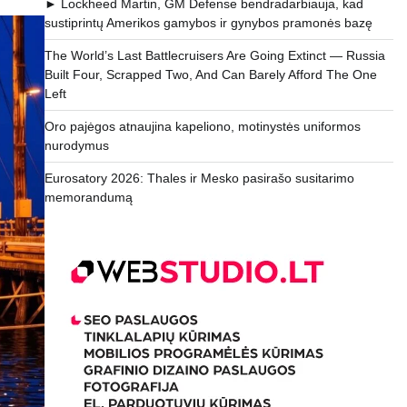
► Lockheed Martin, GM Defense bendradarbiauja, kad
sustiprintų Amerikos gamybos ir gynybos pramonės bazę
The World’s Last Battlecruisers Are Going Extinct — Russia
Built Four, Scrapped Two, And Can Barely Afford The One
Left
Oro pajėgos atnaujina kapeliono, motinystės uniformos
nurodymus
Eurosatory 2026: Thales ir Mesko pasirašo susitarimo
memorandumą