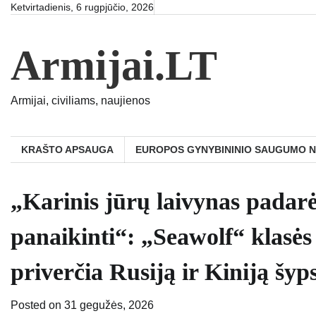
Skip
Ketvirtadienis, 6 rugpjūčio, 2026
to
content
Armijai.LT
Armijai, civiliams, naujienos
KRAŠTO APSAUGA
EUROPOS GYNYBININIO SAUGUMO 
„Karinis jūrų laivynas padar
panaikinti“: „Seawolf“ klasė
priverčia Rusiją ir Kiniją šyps
Posted on
31 gegužės, 2026