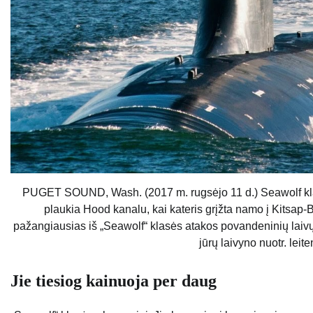
PUGET SOUND, Wash. (2017 m. rugsėjo 11 d.) Seawolf kla
plaukia Hood kanalu, kai kateris grįžta namo į Kitsap-B
pažangiausias iš „Seawolf“ klasės atakos povandeninių laivų, k
jūrų laivyno nuotr. leit
Jie tiesiog kainuoja per daug