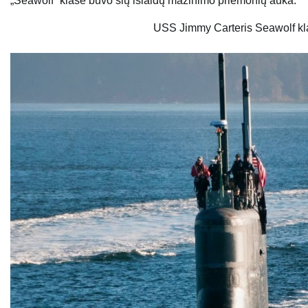
„Seawolf“ klasė buvo šių išlaidų mažinimo priemonių auka.
USS Jimmy Carteris Seawolf kl