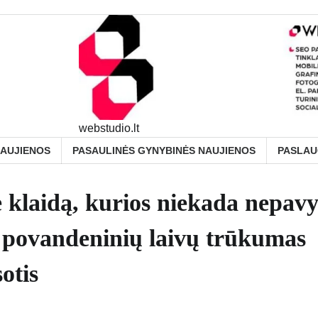
webstudio.lt
NAUJIENOS
PASAULINĖS GYNYBINĖS NAUJIENOS
PASLA
ė klaidą, kurios niekada nepav
s povandeninių laivų trūkumas
otis