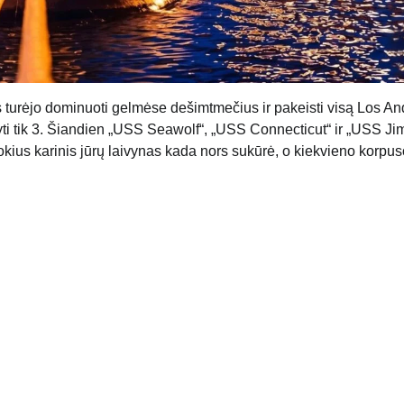
s turėjo dominuoti gelmėse dešimtmečius ir pakeisti visą Los A
tyti tik 3. Šiandien „USS Seawolf“, „USS Connecticut“ ir „USS J
kokius karinis jūrų laivynas kada nors sukūrė, o kiekvieno korpu