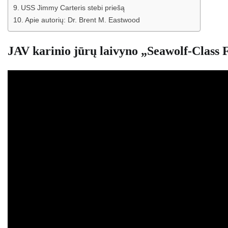
USS Jimmy Carteris stebi priešą
Apie autorių: Dr. Brent M. Eastwood
JAV karinio jūrų laivyno „Seawolf-Class F