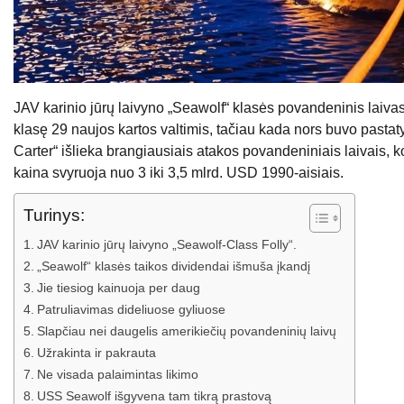
JAV karinio jūrų laivyno „Seawolf“ klasės povandeninis laiva
klasę 29 naujos kartos valtimis, tačiau kada nors buvo pasta
Carter“ išlieka brangiausiais atakos povandeniniais laivais, 
kaina svyruoja nuo 3 iki 3,5 mlrd. USD 1990-aisiais.
Turinys:
JAV karinio jūrų laivyno „Seawolf-Class Folly“.
„Seawolf“ klasės taikos dividendai išmuša įkandį
Jie tiesiog kainuoja per daug
Patruliavimas dideliuose gyliuose
Slapčiau nei daugelis amerikiečių povandeninių laivų
Užrakinta ir pakrauta
Ne visada palaimintas likimo
USS Seawolf išgyvena tam tikrą prastovą