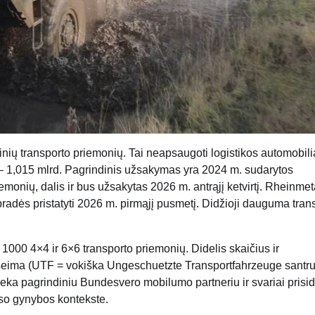
ių transporto priemonių. Tai neapsaugoti logistikos automobili
rtė – 1,015 mlrd. Pagrindinis užsakymas yra 2024 m. sudarytos
iemonių, dalis ir bus užsakytas 2026 m. antrąjį ketvirtį. Rheinmet
dės pristatyti 2026 m. pirmąjį pusmetį. Didžioji dauguma tran
000 4×4 ir 6×6 transporto priemonių. Didelis skaičius ir
 šeima (UTF = vokiška Ungeschuetzte Transportfahrzeuge santr
ieka pagrindiniu Bundesvero mobilumo partneriu ir svariai prisi
nso gynybos kontekste.