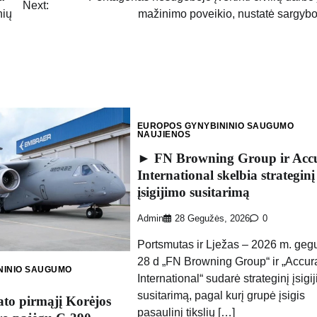
Next:
nių
mažinimo poveikio, nustatė sargyb
EUROPOS GYNYBININIO SAUGUMO
NAUJIENOS
► FN Browning Group ir Acc
International skelbia strateginį
įsigijimo susitarimą
Admin
28 Gegužės, 2026
0
Portsmutas ir Lježas – 2026 m. geg
28 d „FN Browning Group“ ir „Accur
NINIO SAUGUMO
International“ sudarė strateginį įsigi
susitarimą, pagal kurį grupė įsigis
ato pirmąjį Korėjos
pasaulinį tikslių […]