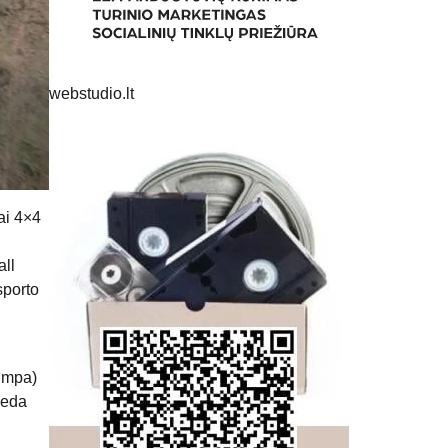
webstudio.lt
ai 4×4
all
sporto
umpa)
deda