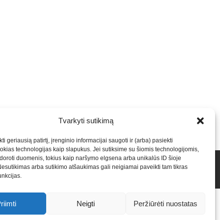
Tvarkyti sutikimą
ti geriausią patirtį, įrenginio informacijai saugoti ir (arba) pasiekti
kias technologijas kaip slapukus. Jei sutiksime su šiomis technologijomis,
oroti duomenis, tokius kaip naršymo elgsena arba unikalūs ID šioje
talpinimas į mūsų valdomas svetaines.2026
Armijai.LT
Nesutikimas arba sutikimo atšaukimas gali neigiamai paveikti tam tikras
funkcijas.
-
Saulius Narbutas
-
Įvaizdžio kūrimas
-
Veidoskaita
-
Teniso
riimti
Neigti
Peržiūrėti nuostatas