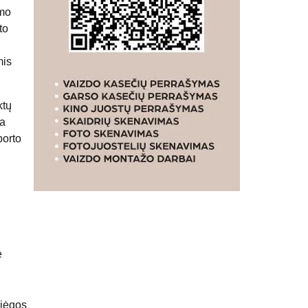
ymo
to
mis
ktų
ia
porto
ė
 jėgos