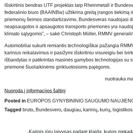
Išskirtinis bendras UTF projektas tarp Rheinmetall ir Bundes
federalinio biuro (BAAINBw) užtikrina greitą įrangos tiekimą
priemonių šeimos standartizavimo, Bundesveras naudojasi di
neapsaugotos ir apsaugotos transporto priemonės yra naudoj
klimato sąlygomis”, – sakė Christoph Müller, RMMV generalini
Automobiliai sukurti remiantis technologiškai pažangia RMMV 
karinius reikalavimus ir pasižymi išskirtiniu visureigiu bei tv
išbandytas ir patikrintas masinės gamybos technologijas su sp
priemonė šiuolaikinėms ginkluotosioms pajėgoms.
nuotrauka m
Nuoroda į informacijos šaltinį
Posted in
EUROPOS GYNYBININIO SAUGUMO NAUJIEN
Tagged
bruto
,
Bundesvero
,
daugiau
,
karinių
,
kurių
,
logistikos
„Karinis jūrų laivynas padarė klaidą, kurios niekad