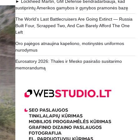
► Lockheed Martin, GM Defense bendradarbiauja, kad
sustiprintų Amerikos gamybos ir gynybos pramonės bazę
The World’s Last Battlecruisers Are Going Extinct — Russia
Built Four, Scrapped Two, And Can Barely Afford The One
Left
Oro pajėgos atnaujina kapeliono, motinystės uniformos
nurodymus
Eurosatory 2026: Thales ir Mesko pasirašo susitarimo
memorandumą