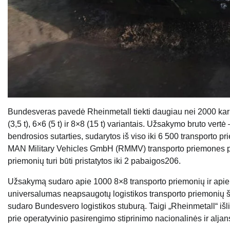
Bundesveras pavedė Rheinmetall tiekti daugiau nei 2000 karin
(3,5 t), 6×6 (5 t) ir 8×8 (15 t) variantais. Užsakymo bruto ve
bendrosios sutarties, sudarytos iš viso iki 6 500 transporto pr
MAN Military Vehicles GmbH (RMMV) transporto priemones pra
priemonių turi būti pristatytos iki 2 pabaigos206.
Užsakymą sudaro apie 1000 8×8 transporto priemonių ir apie 1
universalumas neapsaugotų logistikos transporto priemonių
sudaro Bundesvero logistikos stuburą. Taigi „Rheinmetall“ išl
prie operatyvinio pasirengimo stiprinimo nacionalinės ir alja