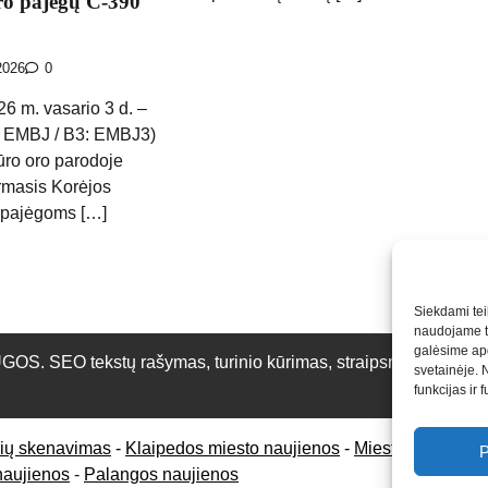
ro pajėgų C-390
2026
0
6 m. vasario 3 d. –
 EMBJ / B3: EMBJ3)
ūro oro parodoje
rmasis Korėjos
 pajėgoms […]
Siekdami teik
naudojame to
galėsime apd
O tekstų rašymas, turinio kūrimas, straipsnių rašymas ir 
svetainėje. 
funkcijas ir 
rių skenavimas
-
Klaipedos miesto naujienos
-
Miesto naujienos
P
naujienos
-
Palangos naujienos