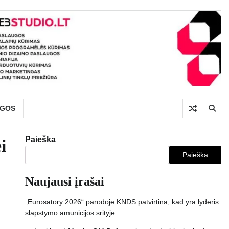
UGOS
Paieška
i
Paieška
Naujausi įrašai
„Eurosatory 2026“ parodoje KNDS patvirtina, kad yra lyderis
slapstymo amunicijos srityje