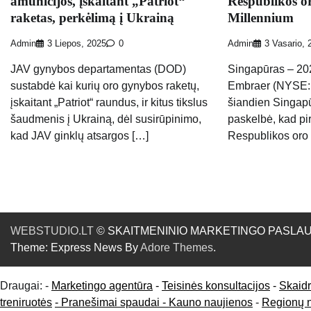
amunicijos, įskaitant „Patriot“
Respublikos o
raketas, perkėlimą į Ukrainą
Millennium
Admin
3 Liepos, 2025
0
Admin
3 Vasario, 
JAV gynybos departamentas (DOD)
Singapūras – 202
sustabdė kai kurių oro gynybos raketų,
Embraer (NYSE:
įskaitant „Patriot“ raundus, ir kitus tikslus
šiandien Singap
šaudmenis į Ukrainą, dėl susirūpinimo,
paskelbė, kad pi
kad JAV ginklų atsargos […]
Respublikos oro
WEBSTUDIO.LT
© SKAITMENINIO MARKETINGO PASLAUGOS. SE
Theme: Express News By
Adore Themes
.
Draugai: -
Marketingo agentūra
-
Teisinės konsultacijos
-
Skaid
treniruotės
- Pranešimai spaudai -
Kauno naujienos
-
Regionų 