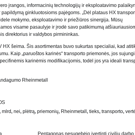
vero įrangos, informacinių technologijų ir eksploatavimo palaik
 ir papildymą ginkluotosioms pajėgoms. „Dėl plataus HX transpor
dele mokymo, eksploatavimo ir priežiūros sinergija. Mūsų
amos visame pasaulyje ir įrodė savo patikimumą atšiauriausio
s direktorius ir valdybos pirmininkas.
HX šeima. Šis asortimentas buvo sukurtas specialiai, kad atiti
irtumu. Kaip „paruoštos karinės“ transporto priemonės, jos sujung
ecifinėmis karinėmis modifikacijomis, todėl jos yra ideali trans
andagumo Rheinmetall
OS
,
mlrd
,
nei
,
plėtrą
,
priemonių
,
Rheinmetall
,
tieks
,
transporto
,
vert
a
Pentagonas nesugebėjo įvertinti civilių darbo