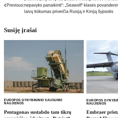
Navigacija
Previous:
nepavyks panaikinti“: „Seawolf“ klasės povandeni
tarp
laivų trūkumas priverčia Rusiją ir Kiniją šypsotis
įrašų
Susiję įrašai
EUROPOS GYNYBININIO SAUGUMO
EUROPOS GYNYBI
NAUJIENOS
NAUJIENOS
Pentagonas sustabdo tam tikrų
Embraer prist