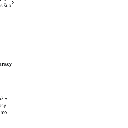
os šuo
uracy
užės
acy
jimo