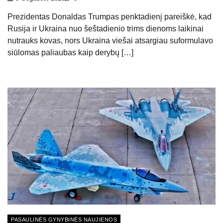
Prezidentas Donaldas Trumpas penktadienį pareiškė, kad
Rusija ir Ukraina nuo šeštadienio trims dienoms laikinai
nutrauks kovas, nors Ukraina viešai atsargiau suformulavo
siūlomas paliaubas kaip derybų […]
PASAULINĖS GYNYBINĖS NAUJIENOS