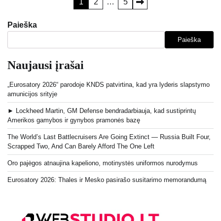
Įrašų
1
2
…
5
puslapiavimas
Paieška
Paieška
Naujausi įrašai
„Eurosatory 2026“ parodoje KNDS patvirtina, kad yra lyderis slapstymo
amunicijos srityje
► Lockheed Martin, GM Defense bendradarbiauja, kad sustiprintų
Amerikos gamybos ir gynybos pramonės bazę
The World’s Last Battlecruisers Are Going Extinct — Russia Built Four,
Scrapped Two, And Can Barely Afford The One Left
Oro pajėgos atnaujina kapeliono, motinystės uniformos nurodymus
Eurosatory 2026: Thales ir Mesko pasirašo susitarimo memorandumą