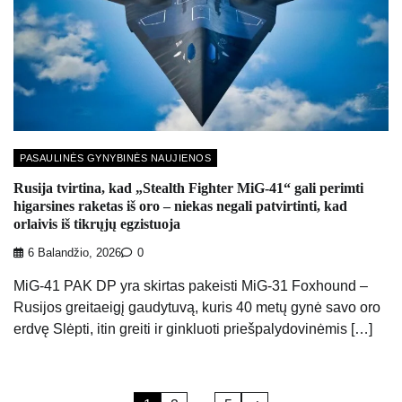
PASAULINĖS GYNYBINĖS NAUJIENOS
Rusija tvirtina, kad „Stealth Fighter MiG-41“ gali perimti
higarsines raketas iš oro – niekas negali patvirtinti, kad
orlaivis iš tikrųjų egzistuoja
6 Balandžio, 2026
0
MiG-41 PAK DP yra skirtas pakeisti MiG-31 Foxhound –
Rusijos greitaeigį gaudytuvą, kuris 40 metų gynė savo oro
erdvę Slėpti, itin greiti ir ginkluoti priešpalydovinėmis […]