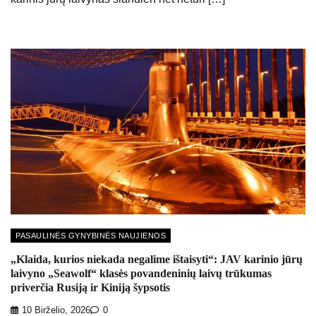
PASAULINĖS GYNYBINĖS NAUJIENOS
„Klaida, kurios niekada negalime ištaisyti“: JAV karinio jūrų
laivyno „Seawolf“ klasės povandeninių laivų trūkumas
priverčia Rusiją ir Kiniją šypsotis
10 Birželio, 2026
0