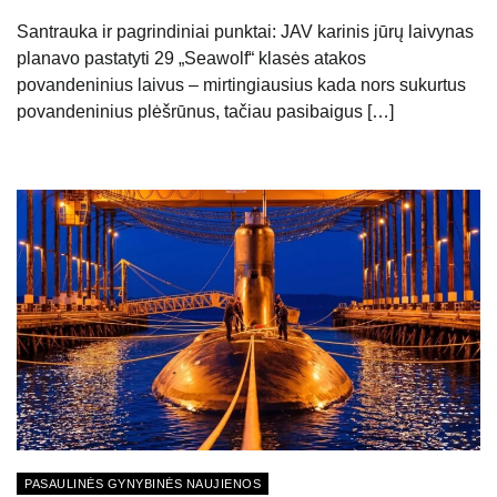
Santrauka ir pagrindiniai punktai: JAV karinis jūrų laivynas
planavo pastatyti 29 „Seawolf“ klasės atakos
povandeninius laivus – mirtingiausius kada nors sukurtus
povandeninius plėšrūnus, tačiau pasibaigus […]
PASAULINĖS GYNYBINĖS NAUJIENOS