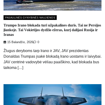
PASAULINĖS GYNYBINĖS NAUJIENOS
Trumpo Irano blokada turi užpakalines duris. Tai ne Persijos
įlankoje. Tai Vokietijos dydžio ežeras, kurį dalijasi Rusija ir
Iranas
15 Balandžio, 2026
0
Žlugus deryboms tarp Irano ir JAV, JAV prezidentas
Donaldas Trumpas įsakė blokadą Irano uostams ir laivybai.
JAV centrinė vadovybė vėliau paaiškino, kad blokada bus
taikoma […]