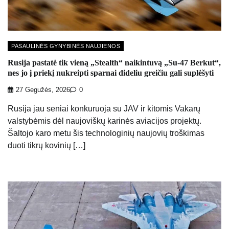
PASAULINĖS GYNYBINĖS NAUJIENOS
Rusija pastatė tik vieną „Stealth“ naikintuvą „Su-47 Berkut“,
nes jo į priekį nukreipti sparnai dideliu greičiu gali suplėšyti
27 Gegužės, 2026
0
Rusija jau seniai konkuruoja su JAV ir kitomis Vakarų
valstybėmis dėl naujoviškų karinės aviacijos projektų.
Šaltojo karo metu šis technologinių naujovių troškimas
duoti tikrų kovinių […]