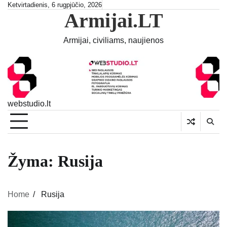
Skip
Ketvirtadienis, 6 rugpjūčio, 2026
Armijai.LT
to
content
Armijai, civiliams, naujienos
webstudio.lt
Žyma:
Rusija
Home
Rusija