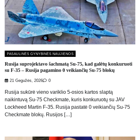
PASAULINĖS GYNYBINĖS NAUJIENOS
Rusija suprojektavo šachmatą Su-75, kad galėtų konkuruoti
su F-35 – Rusija pagamino 0 veikiančių Su-75 blokų
21 Gegužės, 2026
0
Rusija sukūrė vieno variklio 5-osios kartos slaptą
naikintuvą Su-75 Checkmate, kuris konkuruotų su JAV
Lockheed Martin F-35. Rusija pastatė 0 veikiančių Su-75
Checkmate blokų. Rusijos […]