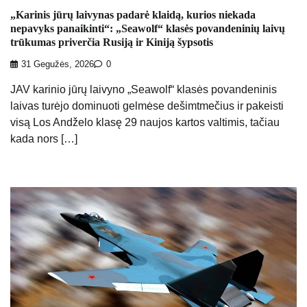
„Karinis jūrų laivynas padarė klaidą, kurios niekada
nepavyks panaikinti“: „Seawolf“ klasės povandeninių laivų
trūkumas priverčia Rusiją ir Kiniją šypsotis
31 Gegužės, 2026
0
JAV karinio jūrų laivyno „Seawolf“ klasės povandeninis
laivas turėjo dominuoti gelmėse dešimtmečius ir pakeisti
visą Los Andželo klasę 29 naujos kartos valtimis, tačiau
kada nors […]