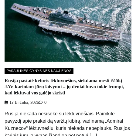
PASAULINĖS GYNYBINĖS NAUJIENOS
Rusija pastatė keturis lėktuvnešius, siekdama mesti iššūkį
JAV kariniam jūrų laivynui – jų deniai buvo tokie trumpi,
kad lėktuvai vos galėjo skristi
17 Birželio, 2026
0
Rusija niekada nesisekė su lėktuvnešiais. Paimkite
pavyzdį apie prakeiktą varžtų kibirą, vadinamą „Admiral
Kuznecov“ lėktuvnešiu, kuris niekada nebeplauks. Rusijos
karinis jūrų laivynas šiandien net neturi […]