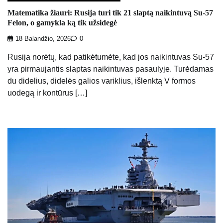
Matematika žiauri: Rusija turi tik 21 slaptą naikintuvą Su-57
Felon, o gamykla ką tik užsidegė
18 Balandžio, 2026
0
Rusija norėtų, kad patikėtumėte, kad jos naikintuvas Su-57
yra pirmaujantis slaptas naikintuvas pasaulyje. Turėdamas
du didelius, didelės galios variklius, išlenktą V formos
uodegą ir kontūrus […]