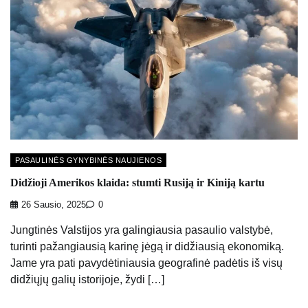
PASAULINĖS GYNYBINĖS NAUJIENOS
Didžioji Amerikos klaida: stumti Rusiją ir Kiniją kartu
26 Sausio, 2025
0
Jungtinės Valstijos yra galingiausia pasaulio valstybė,
turinti pažangiausią karinę jėgą ir didžiausią ekonomiką.
Jame yra pati pavydėtiniausia geografinė padėtis iš visų
didžiųjų galių istorijoje, žydi […]