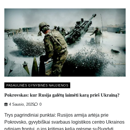
PASAULINĖS GYNYBINĖS NAUJIENOS
Pokrovskas: kur Rusija galėtų laimėti karą prieš Ukrainą?
4 Sausio, 2025
0
Trys pagrindiniai punktai: Rusijos armija artėja prie
Pokrovsko, gyvybiškai svarbaus logistikos centro Ukrainos
rytiniam frontui, o jos kritimas kelia grėsmę sužlugdyti