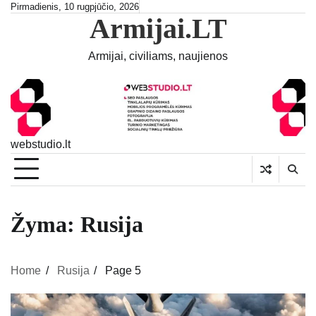
Skip
Pirmadienis, 10 rugpjūčio, 2026
Armijai.LT
to
content
Armijai, civiliams, naujienos
webstudio.lt
Žyma:
Rusija
Home
Rusija
Page 5