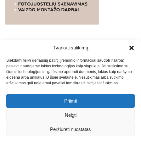
Tvarkyti sutikimą
WEBSTUDIO.LT
© SKAITMENINIO MARKETINGO
Siekdami teikti geriausią patirtį, įrenginio informacijai saugoti ir (arba)
PASLAUGOS. SEO tekstų rašymas, turinio kūrimas,
pasiekti naudojame tokias technologijas kaip slapukus. Jei sutiksime su
straipsnių rašymas ir talpinimas į mūsų valdomas
šiomis technologijomis, galėsime apdoroti duomenis, tokius kaip naršymo
svetaines.2026
Armijai.LT
Theme: Express News By
Adore
elgsena arba unikalūs ID šioje svetainėje. Nesutikimas arba sutikimo
atšaukimas gali neigiamai paveikti tam tikras funkcijas ir funkcijas.
Themes
.
Priimti
Draugai: -
Marketingo agentūra
-
Teisinės
konsultacijos
-
Skaidrių skenavimas
-
Klaipedos miesto
Neigti
naujienos
-
Miesto naujienos
-
Saulius Narbutas
-
Įvaizdžio
kūrimas
-
Veidoskaita
-
Teniso treniruotės
- Pranešimai spaudai
Peržiūrėti nuostatas
-
Kauno naujienos
-
Regionų naujienos
-
Palangos naujienos