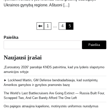
Ukrainos gynybą regione. Aštuoni […]
Įrašų
1
…
4
5
puslapiavimas
Paieška
Paieška
Naujausi įrašai
„Eurosatory 2026“ parodoje KNDS patvirtina, kad yra lyderis slapstymo
amunicijos srityje
► Lockheed Martin, GM Defense bendradarbiauja, kad sustiprintų
Amerikos gamybos ir gynybos pramonės bazę
The World’s Last Battlecruisers Are Going Extinct — Russia Built Four,
Scrapped Two, And Can Barely Afford The One Left
Oro pajėgos atnaujina kapeliono, motinystės uniformos nurodymus